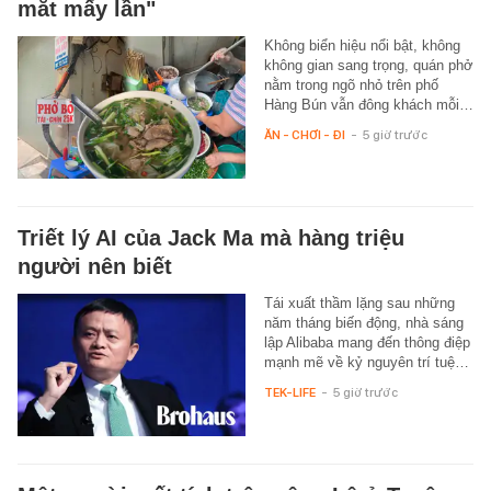
mắt mấy lần"
Không biển hiệu nổi bật, không
không gian sang trọng, quán phở
nằm trong ngõ nhỏ trên phố
Hàng Bún vẫn đông khách mỗi…
ĂN - CHƠI - ĐI
-
5 giờ trước
Triết lý AI của Jack Ma mà hàng triệu
người nên biết
Tái xuất thầm lặng sau những
năm tháng biến động, nhà sáng
lập Alibaba mang đến thông điệp
mạnh mẽ về kỷ nguyên trí tuệ…
TEK-LIFE
-
5 giờ trước