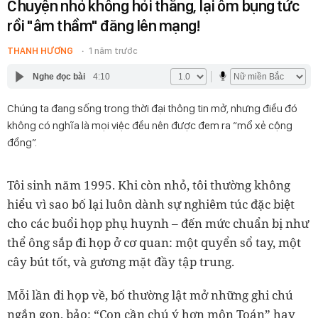
Chuyện nhỏ không hỏi thẳng, lại ôm bụng tức
rồi "âm thầm" đăng lên mạng!
THANH HƯƠNG
1 năm trước
Nghe đọc bài
4:10
Chúng ta đang sống trong thời đại thông tin mở, nhưng điều đó
không có nghĩa là mọi việc đều nên được đem ra “mổ xẻ cộng
đồng”.
Tôi sinh năm 1995. Khi còn nhỏ, tôi thường không
hiểu vì sao bố lại luôn dành sự nghiêm túc đặc biệt
cho các buổi họp phụ huynh – đến mức chuẩn bị như
thể ông sắp đi họp ở cơ quan: một quyển sổ tay, một
cây bút tốt, và gương mặt đầy tập trung.
Mỗi lần đi họp về, bố thường lật mở những ghi chú
ngắn gọn, bảo: “Con cần chú ý hơn môn Toán” hay