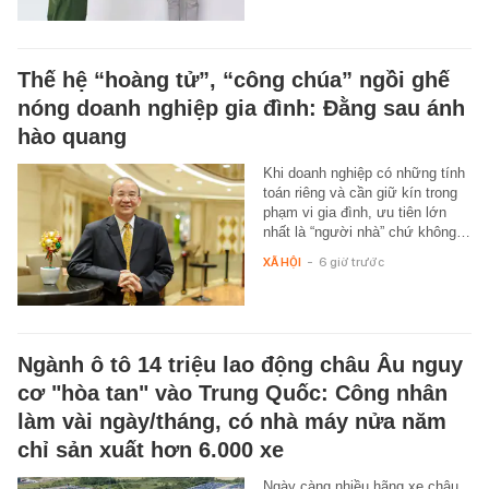
Thế hệ “hoàng tử”, “công chúa” ngồi ghế
nóng doanh nghiệp gia đình: Đằng sau ánh
hào quang
Khi doanh nghiệp có những tính
toán riêng và cần giữ kín trong
phạm vi gia đình, ưu tiên lớn
nhất là “người nhà” chứ không…
XÃ HỘI
-
6 giờ trước
Ngành ô tô 14 triệu lao động châu Âu nguy
cơ "hòa tan" vào Trung Quốc: Công nhân
làm vài ngày/tháng, có nhà máy nửa năm
chỉ sản xuất hơn 6.000 xe
Ngày càng nhiều hãng xe châu