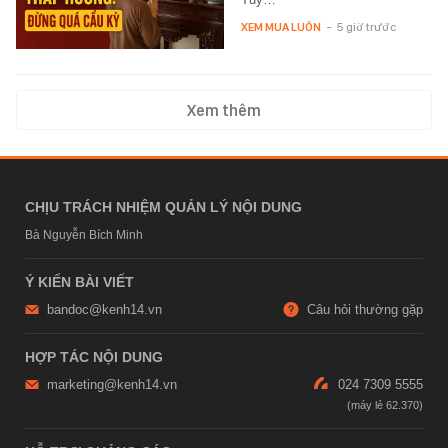
XEM MUA LUÔN
-
5 giờ trước
Xem thêm
CHỊU TRÁCH NHIỆM QUẢN LÝ NỘI DUNG
Bà Nguyễn Bích Minh
Ý KIẾN BÀI VIẾT
bandoc@kenh14.vn
Câu hỏi thường gặp
HỢP TÁC NỘI DUNG
marketing@kenh14.vn
024 7309 5555