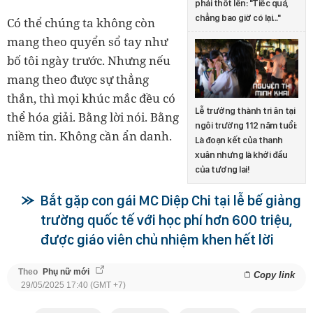
phải thốt lên: "Tiếc quá,
chẳng bao giờ có lại..."
Có thể chúng ta không còn
mang theo quyển sổ tay như
bố tôi ngày trước. Nhưng nếu
mang theo được sự thẳng
thắn, thì mọi khúc mắc đều có
Lễ trưởng thành tri ân tại
thể hóa giải. Bằng lời nói. Bằng
ngôi trường 112 năm tuổi:
niềm tin. Không cần ẩn danh.
Là đoạn kết của thanh
xuân nhưng là khởi đầu
của tương lai!
Bắt gặp con gái MC Diệp Chi tại lễ bế giảng
trường quốc tế với học phí hơn 600 triệu,
được giáo viên chủ nhiệm khen hết lời
Theo
Phụ nữ mới
Copy link
29/05/2025 17:40 (GMT +7)