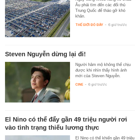
Âu phải tìm đến các đối thủ
Trung Quốc để tháo gỡ khó
khăn.
THẾ GIỚI ĐÓ ĐÂY
-
6 giờ trước
Steven Nguyễn dừng lại đi!
Người hâm mộ không thể chịu
được khi nhìn thấy hình ảnh
mới của Steven Nguyễn.
CINE
-
6 giờ trước
El Nino có thể đẩy gần 49 triệu người rơi
vào tình trạng thiếu lương thực
El Nino có thể khiến gần 49 triệu