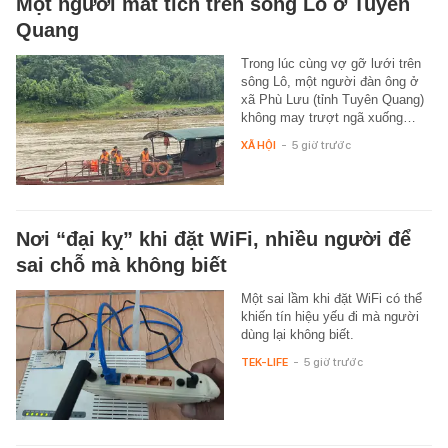
Một người mất tích trên sông Lô ở Tuyên
Quang
Trong lúc cùng vợ gỡ lưới trên
sông Lô, một người đàn ông ở
xã Phù Lưu (tỉnh Tuyên Quang)
không may trượt ngã xuống…
XÃ HỘI
-
5 giờ trước
Nơi “đại kỵ” khi đặt WiFi, nhiều người để
sai chỗ mà không biết
Một sai lầm khi đặt WiFi có thể
khiến tín hiệu yếu đi mà người
dùng lại không biết.
TEK-LIFE
-
5 giờ trước