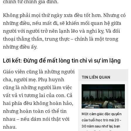
chỉnh từ chính gia đình.
Không phải mọi thứ ngày xưa đều tốt hơn. Nhưng có
những điều, nếu mất đi, sẽ khiến mối quan hệ giữa
người với người trở nên lạnh lẽo và nghi kỵ. Và đối
thoại thẳng thắn, trung thực – chính là một trong
những điều ấy.
Lời kết: Đừng để mất lòng tin chỉ vì sự im lặng
Giáo viên cũng là những người
TIN LIÊN QUAN
cha, người mẹ. Phụ huynh
cũng là những người làm việc
vất vả vì tương lai của con. Cả
hai phía đều không hoàn hảo,
nhưng hoàn toàn có thể tin
Một cảm giác đặc quyền
nhau – nếu dám nói thật với
của tuổi học trò mà 20 -
nhau.
30 năm sau nhớ lại, bạn