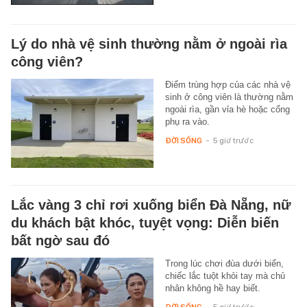
Lý do nhà vệ sinh thường nằm ở ngoài rìa
công viên?
Điểm trùng hợp của các nhà vệ
sinh ở công viên là thường nằm
ngoài rìa, gần vỉa hè hoặc cổng
phụ ra vào.
ĐỜI SỐNG
-
5 giờ trước
Lắc vàng 3 chỉ rơi xuống biển Đà Nẵng, nữ
du khách bật khóc, tuyệt vọng: Diễn biến
bất ngờ sau đó
Trong lúc chơi đùa dưới biển,
chiếc lắc tuột khỏi tay mà chủ
nhân không hề hay biết.