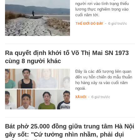
người rơi vào tình trạng thiếu
lương thực nghiêm trọng vào
cuối năm tới.
THẾ GIỚI ĐÓ ĐÂY
-
6 giờ trước
Ra quyết định khởi tố Võ Thị Mai SN 1973
cùng 8 người khác
Đây là các đối tượng liên quan
đến vụ hỗn chiến do mẫu thuẫn
họ hàng xảy ra vào cuối năm
ngoái.
XÃ HỘI
-
6 giờ trước
Bát phở 25.000 đồng giữa trung tâm Hà Nội
gây sốt: "Cứ tưởng nhìn nhầm, phải dụi