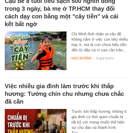
Cậu bé 8 tuổi tiêu sạch 500 nghìn đồng
trong 3 ngày, bà mẹ ở TP.HCM thay đổi
cách dạy con bằng một "cây tiền" và cái
kết bất ngờ
Chị Minh Anh nhận ra vấn đề
không nằm ở việc con tiêu nhiều
hay ít, mà là con chưa hiểu tiền
đến từ đâu và vì sao cần trân…
HỌC ĐƯỜNG
-
5 giờ trước
Việc nhiều gia đình làm trước khi thắp
hương: Tưởng chỉn chu nhưng chưa chắc
đã cần
Trước khi thắp hương, không ít
gia đình có thói quen chuẩn bị
rất kỹ với mong muốn thể hiện
sự chu đáo và thành kính.
Tuy…