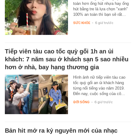
toàn hơn ống hút nhựa hay ống
hút bằng tre là lựa chọn "xanh"
100% an toàn thì bạn sẽ rất…
SỨC KHỎE
-
6 giờ trước
Tiếp viên tàu cao tốc quỳ gối 1h an ủi
khách: 7 năm sau ở khách sạn 5 sao nhiều
hơn ở nhà, bay hạng thương gia
Hình ảnh nữ tiếp viên tàu cao
tốc quỳ gối an ủi khách hàng
từng nổi tiếng vào năm 2019.
Đến nay, cuộc sống của cô…
ĐỜI SỐNG
-
6 giờ trước
Bản hit mở ra kỷ nguyên mới của nhạc