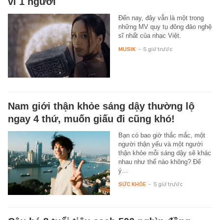
vì 1 người
Đến nay, đây vẫn là một trong
những MV quy tụ đông đảo nghệ
sĩ nhất của nhạc Việt.
MUSIK
-
5 giờ trước
Nam giới thận khỏe sáng dậy thường lộ
ngay 4 thứ, muốn giấu đi cũng khó!
Bạn có bao giờ thắc mắc, một
người thận yếu và một người
thận khỏe mỗi sáng dậy sẽ khác
nhau như thế nào không? Để
ý…
SỨC KHỎE
-
5 giờ trước