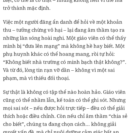
trở thành mặc định.
Việc một người đăng ẩn danh để hỏi về một khoản
thu – tưởng chừng vô hại – lại đang âm thầm tạo ra
những làn sóng hoài nghi. Một giáo viên có thể thấy
mình bị “đưa lên mạng” mà không hề hay biết. Một
phụ huynh khác có thể hoang mang, rồi tự hỏi:
“Không biết nhà trường có minh bạch thật không?”.
Và từ đó, lòng tin rạn vỡ dần – không vì một sai
phạm, mà vì thiếu đối thoại.
Sự thật là không có tập thể nào hoàn hảo. Giáo viên
cũng có thể nhầm lẫn, kế toán có thể ghi sót. Nhưng
mọi sai sót – nếu được hỏi trực tiếp – đều có thể giải
thích hoặc điều chỉnh. Còn nếu chỉ âm thầm “chia sẻ
cho biết”, chúng ta đang chọn cách… không giải
quyết vấn đề, mà chỉ nuôi dưỡng cảm giác bất an.