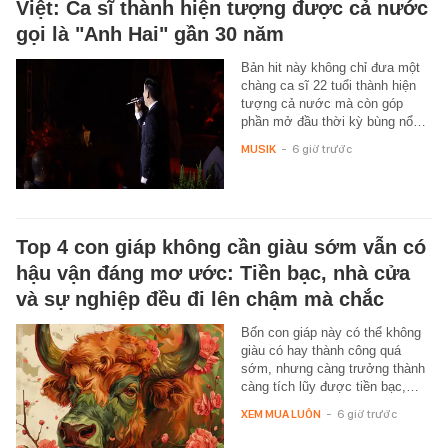
Việt: Ca sĩ thành hiện tượng được cả nước
gọi là "Anh Hai" gần 30 năm
Bản hit này không chỉ đưa một
chàng ca sĩ 22 tuổi thành hiện
tượng cả nước mà còn góp
phần mở đầu thời kỳ bùng nổ…
MUSIK
-
6 giờ trước
Top 4 con giáp không cần giàu sớm vẫn có
hậu vận đáng mơ ước: Tiền bạc, nhà cửa
và sự nghiệp đều đi lên chậm mà chắc
Bốn con giáp này có thể không
giàu có hay thành công quá
sớm, nhưng càng trưởng thành
càng tích lũy được tiền bạc,…
XEM MUA LUÔN
-
6 giờ trước