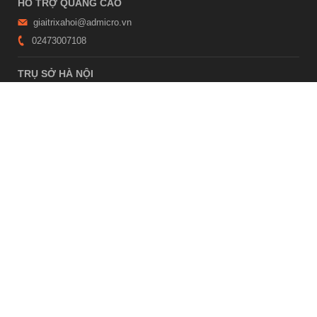
HỖ TRỢ QUẢNG CÁO
giaitrixahoi@admicro.vn
02473007108
TRỤ SỞ HÀ NỘI
Tầng 21, Tòa nhà Center Building, Hapulico Complex, Số 01, phố
Nguyễn Huy Tưởng, phường Thanh Xuân, thành phố Hà Nội
TRỤ SỞ TP.HỒ CHÍ MINH
Tầng 4, Tòa nhà 123, số 127 Võ Văn Tần, Phường Xuân Hòa, TPHCM
Giấy phép thiết lập trang thông tin điện tử tổng hợp trên mạng số
2215/GP-TTĐT do Sở Thông tin và Truyền thông Hà Nội cấp ngày 10
tháng 4 năm 2019
© Copyright 2007 - 2026 – Công ty Cổ phần VCCorp
Xem bản Desktop