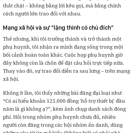
thắt chặt – không bằng lời kêu gọi, mà bằng chính
cách người lớn trao đổi với nhau.
Mạng xã hội và sự “lặng thinh có chủ đích”
Thế nhưng, khi tôi trưởng thành và trở thành một
phụ huynh, tôi nhận ra mình đang sống trong một
bối cảnh hoàn toàn khác. Cuộc họp phụ huynh giờ
đây không còn là chốn để đặt câu hỏi trực tiếp nữa.
Thay vào đó, sự trao đổi diễn ra sau lưng – trên mạng
xã hội.
Không ít lần, tôi thấy những bài đăng đại loại như:
“Có ai hiểu khoản 125.000 đồng 'hỗ trợ thiết bị' đầu
năm là gì không ạ?”, kèm ảnh chụp danh sách đóng
phí. Hỏi trong nhóm phụ huynh chưa đủ, nhiều
người còn đăng trong các hội nhóm ẩn danh, dùng
những câu từ úp mở kiểu “không biết có phải nhà