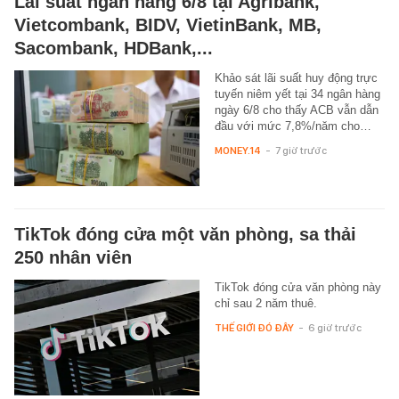
Lãi suất ngân hàng 6/8 tại Agribank,
Vietcombank, BIDV, VietinBank, MB,
Sacombank, HDBank,...
Khảo sát lãi suất huy động trực
tuyến niêm yết tại 34 ngân hàng
ngày 6/8 cho thấy ACB vẫn dẫn
đầu với mức 7,8%/năm cho…
MONEY.14
-
7 giờ trước
TikTok đóng cửa một văn phòng, sa thải
250 nhân viên
TikTok đóng cửa văn phòng này
chỉ sau 2 năm thuê.
THẾ GIỚI ĐÓ ĐÂY
-
6 giờ trước