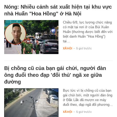
Nóng: Nhiều cảnh sát xuất hiện tại khu vực
nhà Huấn "Hoa Hồng" ở Hà Nội
Chiều 6/8, lực lượng chức năng
có mặt tại nơi ở của Bùi Xuân
Huấn (thường được biết đến với
biệt danh Huấn "Hoa Hồng")
tại…
XÃ HỘI
-
5 giờ trước
Bị chồng cũ của bạn gái chửi, người đàn
ông đuổi theo đạp 'đối thủ' ngã xe giữa
đường
Bực tức vì bị chồng cũ của bạn
gái chửi bới, một người đàn ông
ở Đắk Lắk đã mượn xe máy
đuổi theo, đạp ngã đối phương…
XÃ HỘI
-
5 giờ trước