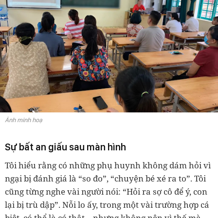
Ảnh minh hoạ
Sự bất an giấu sau màn hình
Tôi hiểu rằng có những phụ huynh không dám hỏi vì
ngại bị đánh giá là “so đo”, “chuyện bé xé ra to”. Tôi
cũng từng nghe vài người nói: “Hỏi ra sợ cô để ý, con
lại bị trù dập”. Nỗi lo ấy, trong một vài trường hợp cá
biệt, có thể là có thật – nhưng không nên vì thế mà