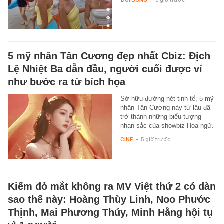
ĐỜI SỐNG
-
5 giờ trước
5 mỹ nhân Tân Cương đẹp nhất Cbiz: Địch
Lệ Nhiệt Ba dẫn đầu, người cuối được ví
như bước ra từ bích họa
Sở hữu đường nét tinh tế, 5 mỹ
nhân Tân Cương này từ lâu đã
trở thành những biểu tượng
nhan sắc của showbiz Hoa ngữ.
CINE
-
5 giờ trước
Kiếm đỏ mắt không ra MV Việt thứ 2 có dàn
sao thế này: Hoàng Thùy Linh, Noo Phước
Thịnh, Mai Phương Thúy, Minh Hằng hội tụ