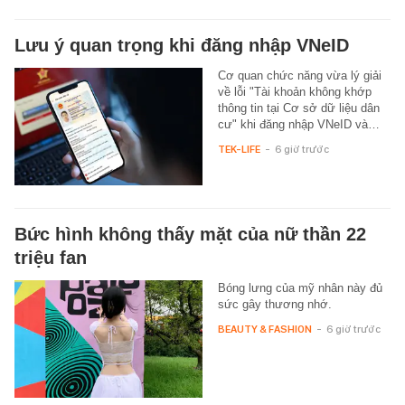
Lưu ý quan trọng khi đăng nhập VNeID
Cơ quan chức năng vừa lý giải
về lỗi "Tài khoản không khớp
thông tin tại Cơ sở dữ liệu dân
cư" khi đăng nhập VNeID và…
TEK-LIFE
-
6 giờ trước
Bức hình không thấy mặt của nữ thần 22
triệu fan
Bóng lưng của mỹ nhân này đủ
sức gây thương nhớ.
BEAUTY & FASHION
-
6 giờ trước