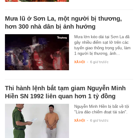
Mưa lũ ở Sơn La, một người bị thương,
hơn 300 nhà dân bị ảnh hưởng
Mưa lớn kéo dài tại Sơn La đã
gây nhiều điểm sạt lở trên các
tuyến giao thông trọng yếu, làm
1 người bị thương, ảnh…
XÃ HỘI
-
6 giờ trước
Thi hành lệnh bắt tạm giam Nguyễn Minh
Hiền SN 1992 liên quan hơn 1 tỷ đồng
Nguyễn Minh Hiền bị bắt về tội
"Lừa đảo chiếm đoạt tài sản".
XÃ HỘI
-
6 giờ trước