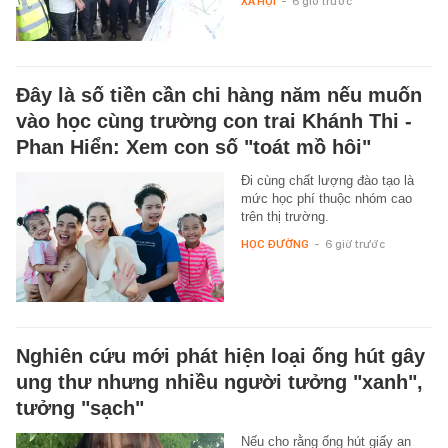
XÃ HỘI
-
6 giờ trước
Đây là số tiền cần chi hàng năm nếu muốn
vào học cùng trường con trai Khánh Thi -
Phan Hiển: Xem con số "toát mồ hôi"
Đi cùng chất lượng đào tạo là
mức học phí thuộc nhóm cao
trên thị trường.
HỌC ĐƯỜNG
-
6 giờ trước
Nghiên cứu mới phát hiện loại ống hút gây
ung thư nhưng nhiều người tưởng "xanh",
tưởng "sạch"
Nếu cho rằng ống hút giấy an