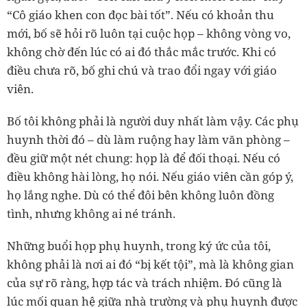
“Cô giáo khen con đọc bài tốt”. Nếu có khoản thu
mới, bố sẽ hỏi rõ luôn tại cuộc họp – không vòng vo,
không chờ đến lúc có ai đó thắc mắc trước. Khi có
điều chưa rõ, bố ghi chú và trao đổi ngay với giáo
viên.
Bố tôi không phải là người duy nhất làm vậy. Các phụ
huynh thời đó – dù làm ruộng hay làm văn phòng –
đều giữ một nét chung: họp là để đối thoại. Nếu có
điều không hài lòng, họ nói. Nếu giáo viên cần góp ý,
họ lắng nghe. Dù có thể đôi bên không luôn đồng
tình, nhưng không ai né tránh.
Những buổi họp phụ huynh, trong ký ức của tôi,
không phải là nơi ai đó “bị kết tội”, mà là không gian
của sự rõ ràng, hợp tác và trách nhiệm. Đó cũng là
lúc mối quan hệ giữa nhà trường và phụ huynh được