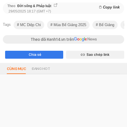
Theo
Đời sống & Pháp luật
Copy link
29/05/2025 18:17 (GMT +7)
Tags
MC Diệp Chi
Mùa Bế Giảng 2025
Bế Giảng
Theo dõi Kenh14.vn trên
Chia sẻ
Sao chép link
CÙNG MỤC
ĐANG HOT