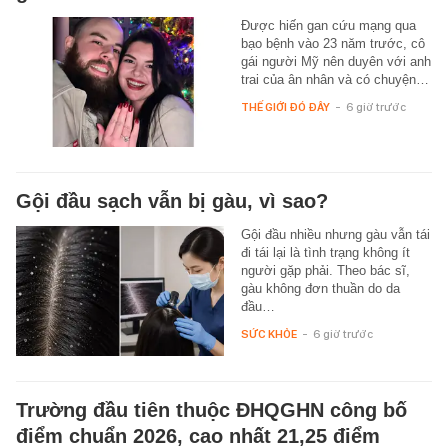
Được hiến gan cứu mạng qua
bạo bệnh vào 23 năm trước, cô
gái người Mỹ nên duyên với anh
trai của ân nhân và có chuyện…
THẾ GIỚI ĐÓ ĐÂY
-
6 giờ trước
Gội đầu sạch vẫn bị gàu, vì sao?
Gội đầu nhiều nhưng gàu vẫn tái
đi tái lại là tình trạng không ít
người gặp phải. Theo bác sĩ,
gàu không đơn thuần do da
đầu…
SỨC KHỎE
-
6 giờ trước
Trường đầu tiên thuộc ĐHQGHN công bố
điểm chuẩn 2026, cao nhất 21,25 điểm