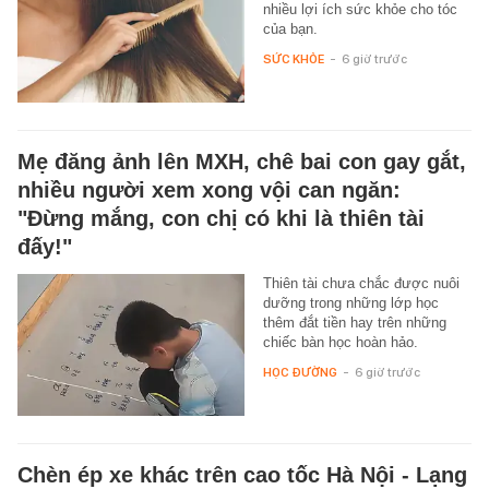
nhiều lợi ích sức khỏe cho tóc
của bạn.
SỨC KHỎE
-
6 giờ trước
Mẹ đăng ảnh lên MXH, chê bai con gay gắt,
nhiều người xem xong vội can ngăn:
"Đừng mắng, con chị có khi là thiên tài
đấy!"
Thiên tài chưa chắc được nuôi
dưỡng trong những lớp học
thêm đắt tiền hay trên những
chiếc bàn học hoàn hảo.
HỌC ĐƯỜNG
-
6 giờ trước
Chèn ép xe khác trên cao tốc Hà Nội - Lạng