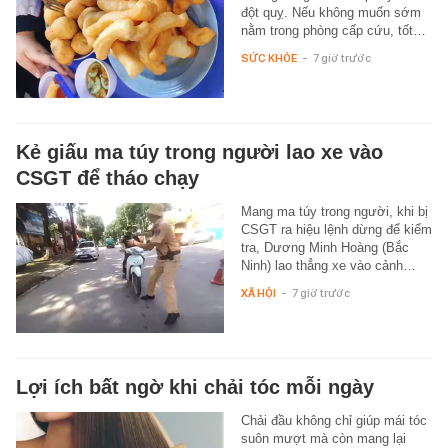
đột quỵ. Nếu không muốn sớm
nằm trong phòng cấp cứu, tốt…
SỨC KHỎE
-
7 giờ trước
Kẻ giấu ma túy trong người lao xe vào
CSGT để tháo chạy
Mang ma túy trong người, khi bị
CSGT ra hiệu lệnh dừng để kiểm
tra, Dương Minh Hoàng (Bắc
Ninh) lao thẳng xe vào cảnh…
XÃ HỘI
-
7 giờ trước
Lợi ích bất ngờ khi chải tóc mỗi ngày
Chải đầu không chỉ giúp mái tóc
suôn mượt mà còn mang lại