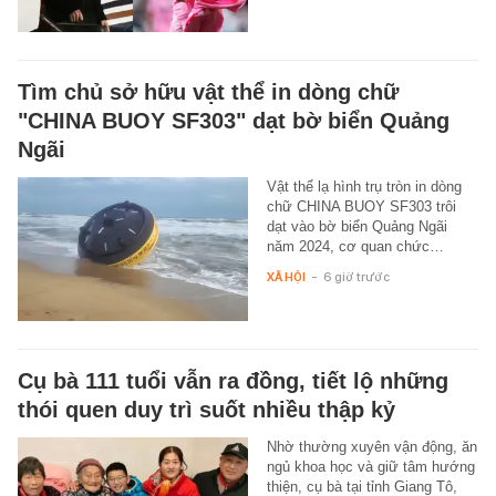
Tìm chủ sở hữu vật thể in dòng chữ
"CHINA BUOY SF303" dạt bờ biển Quảng
Ngãi
Vật thể lạ hình trụ tròn in dòng
chữ CHINA BUOY SF303 trôi
dạt vào bờ biển Quảng Ngãi
năm 2024, cơ quan chức…
XÃ HỘI
-
6 giờ trước
Cụ bà 111 tuổi vẫn ra đồng, tiết lộ những
thói quen duy trì suốt nhiều thập kỷ
Nhờ thường xuyên vận động, ăn
ngủ khoa học và giữ tâm hướng
thiện, cụ bà tại tỉnh Giang Tô,