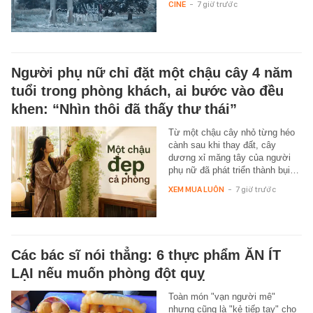
CINE
-
7 giờ trước
Người phụ nữ chỉ đặt một chậu cây 4 năm
tuổi trong phòng khách, ai bước vào đều
khen: “Nhìn thôi đã thấy thư thái”
Từ một chậu cây nhỏ từng héo
cành sau khi thay đất, cây
dương xỉ măng tây của người
phụ nữ đã phát triển thành bụi…
XEM MUA LUÔN
-
7 giờ trước
Các bác sĩ nói thẳng: 6 thực phẩm ĂN ÍT
LẠI nếu muốn phòng đột quỵ
Toàn món "vạn người mê"
nhưng cũng là "kẻ tiếp tay" cho