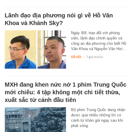
Lãnh đạo địa phương nói gì về Hồ Văn
Khoa và Khánh Sky?
Ngày 9/8, trao đổi với phóng
viên, lãnh đạo chính quyền và
công an địa phương cho biết Hồ
Văn Khoa và Nguyễn Văn Hợi…
XÃ HỘI
-
7 giờ trước
MXH đang khen nức nở 1 phim Trung Quốc
mới chiếu: 4 tập không một chi tiết thừa,
xuất sắc từ cảnh đầu tiên
Bộ phim Trung Quốc đang nhận
được quá nhiều những lời có
cánh từ khán giả ngay sau khi
phát sóng.