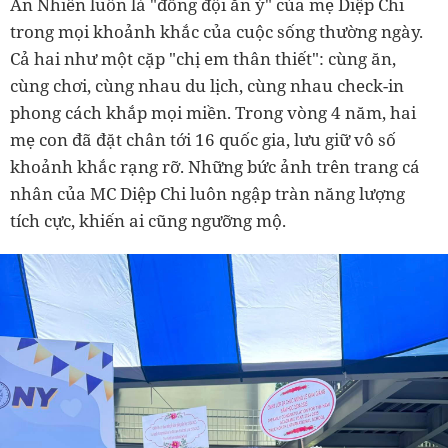
An Nhiên luôn là "đồng đội ăn ý" của mẹ Diệp Chi
trong mọi khoảnh khắc của cuộc sống thường ngày.
Cả hai như một cặp "chị em thân thiết": cùng ăn,
cùng chơi, cùng nhau du lịch, cùng nhau check-in
phong cách khắp mọi miền. Trong vòng 4 năm, hai
mẹ con đã đặt chân tới 16 quốc gia, lưu giữ vô số
khoảnh khắc rạng rỡ. Những bức ảnh trên trang cá
nhân của MC Diệp Chi luôn ngập tràn năng lượng
tích cực, khiến ai cũng ngưỡng mộ.