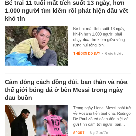
Bé trai 11 tuổi mất tích suốt 13 ngày, hơn
1.000 người tìm kiếm rồi phát hiện dấu vết
khó tin
Bé trai mất tích suốt 13 ngày,
khiến hơn 1.000 người phải
chạy đua tìm kiếm giữa vùng
rừng núi rộng lớn.
THẾ GIỚI ĐÓ ĐÂY
-
6 giờ trước
Cảm động cách đồng đội, bạn thân và nửa
thế giới bóng đá ở bên Messi trong ngày
đau buồn
Trong ngày Lionel Messi phải trở
về Rosario tiễn biệt cha, Rodrigo
De Paul đã có cách đặc biệt để
gửi tình cảm tới người bạn…
SPORT
-
6 giờ trước