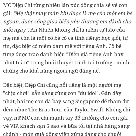
MC Diệp Chi từng nhiều lần xúc động chia sẻ về con
gái:
"Mẹ thật may mắn khi được là mẹ của một em bé
ngoan, được sống giữa biển yêu thương em dành cho
mỗi ngày".
An Nhiên không chỉ là niềm tự hào của
mẹ mà còn là một cô bé có cá tính riêng: học giỏi, tự
tin, đặc biệt có niềm đam mê với tiếng Anh. Cô bé
từng được trao danh hiệu "Diễn giả tiếng Anh hay
nhất tuần" trong buổi thuyết trình tại trường - minh
chứng cho khả năng ngoại ngữ đáng nể.
Đặc biệt, Diệp Chi cũng nổi tiếng là một người mẹ
"chịu chơi", sẵn sàng cùng con "đu idol". Gần đây
nhất, hai mẹ con đã bay sang Singapore để tham dự
đêm nhạc The Eras Tour của Taylor Swift. Không chỉ
vậy, nữ MC còn chi mạnh tay để thưởng cho con gái
vé VIP, khách sạn 5 sao và bữa tối tại nhà hàng sang
chảnh - món quà động viên xứng đáng cho chuỗi