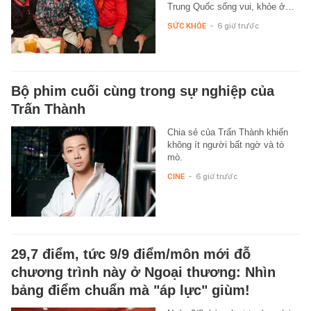
Trung Quốc sống vui, khỏe ở…
SỨC KHỎE
-
6 giờ trước
Bộ phim cuối cùng trong sự nghiệp của
Trấn Thành
Chia sẻ của Trấn Thành khiến
không ít người bất ngờ và tò
mò.
CINE
-
6 giờ trước
29,7 điểm, tức 9/9 điểm/môn mới đỗ
chương trình này ở Ngoại thương: Nhìn
bảng điểm chuẩn mà "áp lực" giùm!