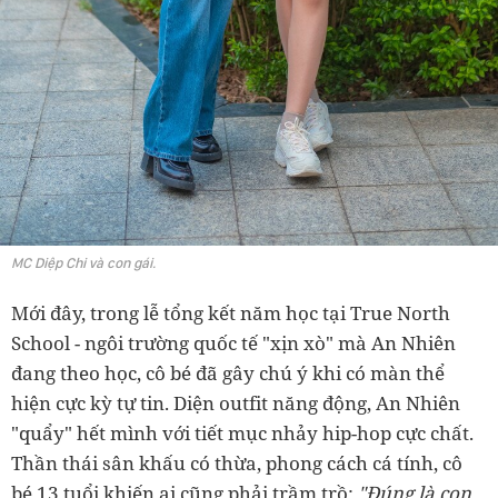
MC Diệp Chi và con gái.
Mới đây, trong lễ tổng kết năm học tại True North
School - ngôi trường quốc tế "xịn xò" mà An Nhiên
đang theo học, cô bé đã gây chú ý khi có màn thể
hiện cực kỳ tự tin. Diện outfit năng động, An Nhiên
"quẩy" hết mình với tiết mục nhảy hip-hop cực chất.
Thần thái sân khấu có thừa, phong cách cá tính, cô
bé 13 tuổi khiến ai cũng phải trầm trồ:
"Đúng là con