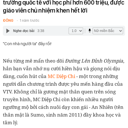
trường quốc tế với học phí hơn 600 triệu, được
giáo viên chủ nhiệm khen hết lời
ĐÔNG
1 năm trước
Nghe đọc bài
3:38
"Con nhà người ta" đây rồi!
Nếu từng mê mẩn theo dõi
Đường Lên Đỉnh Olympia
,
hẳn bạn vẫn nhớ nụ cười hiền hậu và giọng nói dịu
dàng, cuốn hút của
MC Diệp Chi
- một trong những
người dẫn chương trình được yêu mến hàng đầu của
VTV. Không chỉ là gương mặt thân quen trên sóng
truyền hình, MC Diệp Chi còn khiến nhiều người
ngưỡng mộ bởi cách nuôi dạy con gái - An Nhiên (tên
thân mật là Sumo, sinh năm 2011) đầy khoa học và
tâm lý.