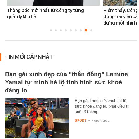
Thông báo mới nhất từ công ty từng
Hiếm thấy: Công 
quản lý Miu Lê
động hai siêu cẩ
dựng một nhà há
TIN MỚI CẬP NHẬT
Bạn gái xinh đẹp của "thần đồng" Lamine
Yamal tự mình hé lộ tình hình sức khoẻ
đáng lo
Bạn gái Lamine Yamal tiết lộ
sức khỏe đáng lo, phải điều trị
suốt 3 tháng.
SPORT
-
7 giờ trước