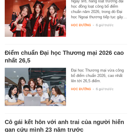
Ngày 9/8, hàng loạt trường đại
học đồng loạt công bố điểm
chuẩn năm 2026, trong đó Đại
học Ngoại thương tiếp tục gây…
HỌC ĐƯỜNG
-
6 giờ trước
Điểm chuẩn Đại học Thương mại 2026 cao
nhất 26,5
Đại học Thương mại vừa công
bố điểm chuẩn 2026, cao nhất
lên tới 26,5 điểm.
HỌC ĐƯỜNG
-
6 giờ trước
Cô gái kết hôn với anh trai của người hiến
gan cứu mình 23 năm trước