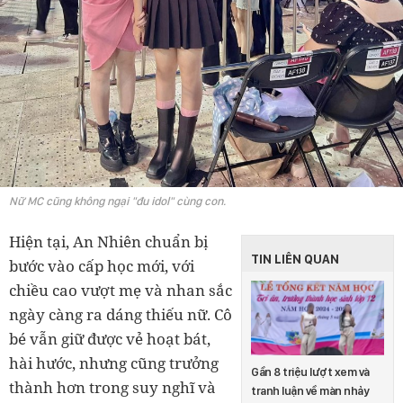
Nữ MC cũng không ngại "đu idol" cùng con.
Hiện tại, An Nhiên chuẩn bị
TIN LIÊN QUAN
bước vào cấp học mới, với
chiều cao vượt mẹ và nhan sắc
ngày càng ra dáng thiếu nữ. Cô
bé vẫn giữ được vẻ hoạt bát,
hài hước, nhưng cũng trưởng
Gần 8 triệu lượt xem và
thành hơn trong suy nghĩ và
tranh luận về màn nhảy