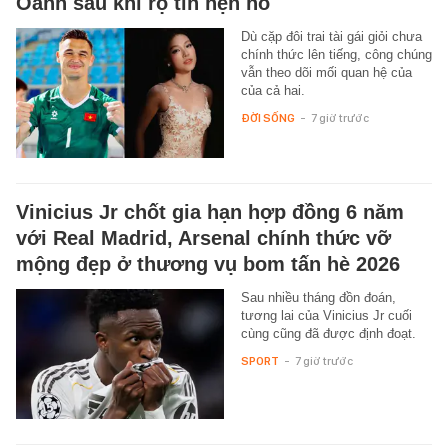
Oanh sau khi rộ tin hẹn hò
Dù cặp đôi trai tài gái giỏi chưa
chính thức lên tiếng, công chúng
vẫn theo dõi mối quan hệ của
của cả hai.
ĐỜI SỐNG
-
7 giờ trước
Vinicius Jr chốt gia hạn hợp đồng 6 năm
với Real Madrid, Arsenal chính thức vỡ
mộng đẹp ở thương vụ bom tấn hè 2026
Sau nhiều tháng đồn đoán,
tương lai của Vinicius Jr cuối
cùng cũng đã được định đoạt.
SPORT
-
7 giờ trước