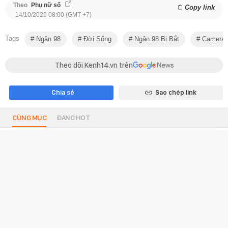
Theo
Phụ nữ số
Copy link
14/10/2025 08:00 (GMT +7)
Tags
Ngân 98
Đời Sống
Ngân 98 Bị Bắt
Camera
Theo dõi Kenh14.vn trên
Chia sẻ
Sao chép link
CÙNG MỤC
ĐANG HOT