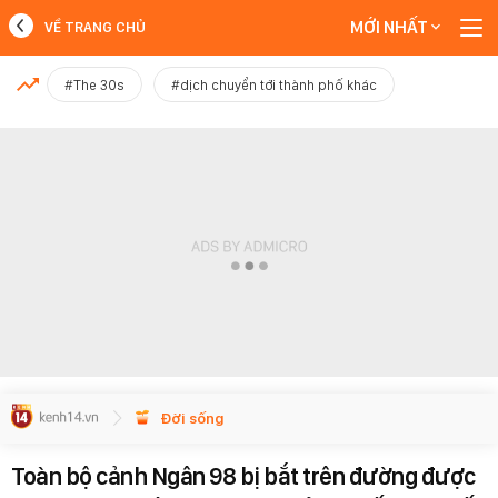
MỚI NHẤT
VỀ TRANG CHỦ
MỚI NHẤT
#The 30s
#dịch chuyển tới thành phố khác
Xem thêm
Đời sống
Toàn bộ cảnh Ngân 98 bị bắt trên đường được