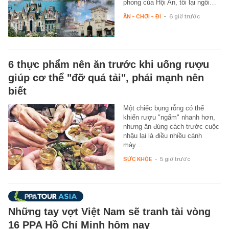
phong của Hội An, tối lại ngồi…
ĂN - CHƠI - ĐI
-
6 giờ trước
6 thực phẩm nên ăn trước khi uống rượu
giúp cơ thể "đỡ quá tải", phái mạnh nên
biết
Một chiếc bụng rỗng có thể
khiến rượu "ngấm" nhanh hơn,
nhưng ăn đúng cách trước cuộc
nhậu lại là điều nhiều cánh
mày…
SỨC KHỎE
-
5 giờ trước
Những tay vợt Việt Nam sẽ tranh tài vòng
16 PPA Hồ Chí Minh hôm nay