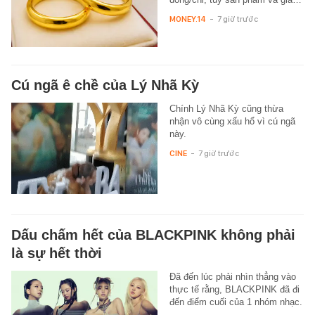
MONEY.14
-
7 giờ trước
Cú ngã ê chề của Lý Nhã Kỳ
Chính Lý Nhã Kỳ cũng thừa
nhận vô cùng xấu hổ vì cú ngã
này.
CINE
-
7 giờ trước
Dấu chấm hết của BLACKPINK không phải
là sự hết thời
Đã đến lúc phải nhìn thẳng vào
thực tế rằng, BLACKPINK đã đi
đến điểm cuối của 1 nhóm nhạc.