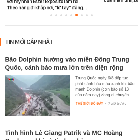
của nhân tình, b
với mỹ nhân Ester Expósito lắm rồi:
Theo nàng đi khắp nơi, "lỡ tay" đăng…
TIN MỚI CẬP NHẬT
Bão Dolphin hướng vào miền Đông Trung
Quốc, cảnh báo mưa lớn trên diện rộng
Trung Quốc ngày 6/8 tiếp tục
phát cảnh báo màu xanh khi bão
mạnh Dolphin (cơn bão số 13
của năm nay) đang di chuyển…
THẾ GIỚI ĐÓ ĐÂY
-
7 giờ trước
Tình hình Lê Giang Patrik và MC Hoàng