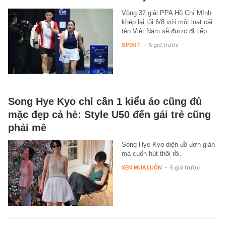
Vòng 32 giải PPA Hồ Chí MInh
khép lại tối 6/8 với một loạt cái
tên Việt Nam sẽ được đi tiếp.
SPORT
-
5 giờ trước
Song Hye Kyo chỉ cần 1 kiểu áo cũng đủ
mặc đẹp cả hè: Style U50 đến gái trẻ cũng
phải mê
Song Hye Kyo diện đồ đơn giản
mà cuốn hút thôi rồi.
XEM MUA LUÔN
-
5 giờ trước