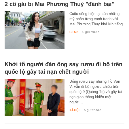
2 cô gái bị Mai Phương Thuý "đánh bại"
Cuộc sống hiện tại của những
mỹ nhân từng cạnh tranh với
Mai Phương Thuý khá kín tiếng.
STAR
-
5 giờ trước
Khởi tố người đàn ông say rượu đi bộ trên
quốc lộ gây tai nạn chết người
Uống rượu say nhưng Hồ Văn
V. vẫn đi bộ ngược chiều trên
quốc lộ 9 (Quảng Trị) và gây tai
nạn giao thông khiến một
người…
XÃ HỘI
-
5 giờ trước