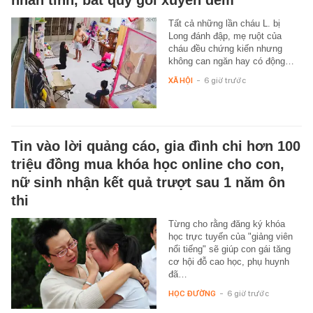
nhân tình, bắt quỳ gối xuyên đêm
Tất cả những lần cháu L. bị
Long đánh đập, mẹ ruột của
cháu đều chứng kiến nhưng
không can ngăn hay có động…
XÃ HỘI
-
6 giờ trước
Tin vào lời quảng cáo, gia đình chi hơn 100
triệu đồng mua khóa học online cho con,
nữ sinh nhận kết quả trượt sau 1 năm ôn
thi
Từng cho rằng đăng ký khóa
học trực tuyến của "giảng viên
nổi tiếng" sẽ giúp con gái tăng
cơ hội đỗ cao học, phụ huynh
đã…
HỌC ĐƯỜNG
-
6 giờ trước