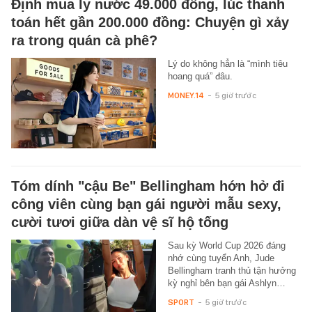
Định mua ly nước 49.000 đồng, lúc thanh
toán hết gần 200.000 đồng: Chuyện gì xảy
ra trong quán cà phê?
Lý do không hẳn là “mình tiêu
hoang quá” đâu.
MONEY.14
-
5 giờ trước
Tóm dính "cậu Be" Bellingham hớn hở đi
công viên cùng bạn gái người mẫu sexy,
cười tươi giữa dàn vệ sĩ hộ tống
Sau kỳ World Cup 2026 đáng
nhớ cùng tuyển Anh, Jude
Bellingham tranh thủ tận hưởng
kỳ nghỉ bên bạn gái Ashlyn…
SPORT
-
5 giờ trước