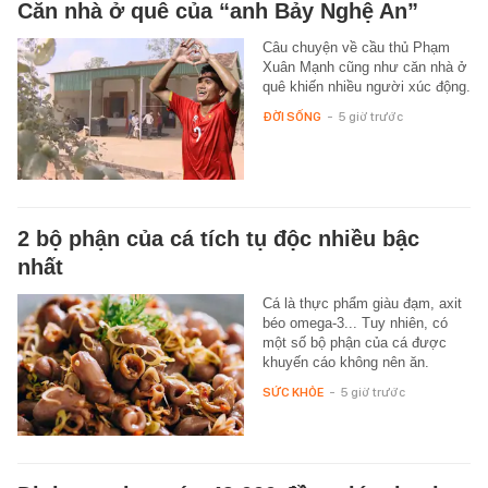
Căn nhà ở quê của “anh Bảy Nghệ An”
Câu chuyện về cầu thủ Phạm
Xuân Mạnh cũng như căn nhà ở
quê khiến nhiều người xúc động.
ĐỜI SỐNG
-
5 giờ trước
2 bộ phận của cá tích tụ độc nhiều bậc
nhất
Cá là thực phẩm giàu đạm, axit
béo omega-3... Tuy nhiên, có
một số bộ phận của cá được
khuyến cáo không nên ăn.
SỨC KHỎE
-
5 giờ trước