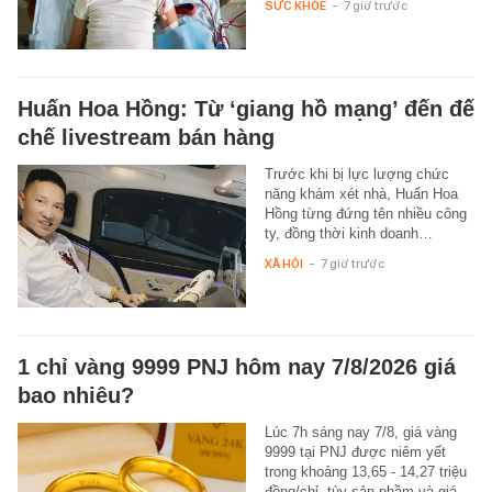
SỨC KHỎE
-
7 giờ trước
Huấn Hoa Hồng: Từ ‘giang hồ mạng’ đến đế
chế livestream bán hàng
Trước khi bị lực lượng chức
năng khám xét nhà, Huấn Hoa
Hồng từng đứng tên nhiều công
ty, đồng thời kinh doanh…
XÃ HỘI
-
7 giờ trước
1 chỉ vàng 9999 PNJ hôm nay 7/8/2026 giá
bao nhiêu?
Lúc 7h sáng nay 7/8, giá vàng
9999 tại PNJ được niêm yết
trong khoảng 13,65 - 14,27 triệu
đồng/chỉ, tùy sản phầm và giá…