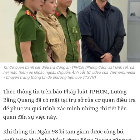
Tại Cơ quan Cảnh sát điều tra Công an TPHCM (Phòng Cảnh sát kinh tế), cả
hai mặc thêm áo khoác ngoài. (Nguồn: Ảnh cắt từ video của Vietnammedia
- Chuyên trang thông tin đa phương tiện của TTXVN)
Theo thông tin trên báo Pháp luật TP.HCM, Lương
Bằng Quang đã có mặt tại trụ sở của cơ quan điều tra
để phục vụ quá trình xác minh những chi tiết liên
quan đến sự việc này.
Khi thông tin Ngân 98 bị tạm giam được công bố,
xuất hiện khoảnh khắc Lương Bằng Quang cũng có