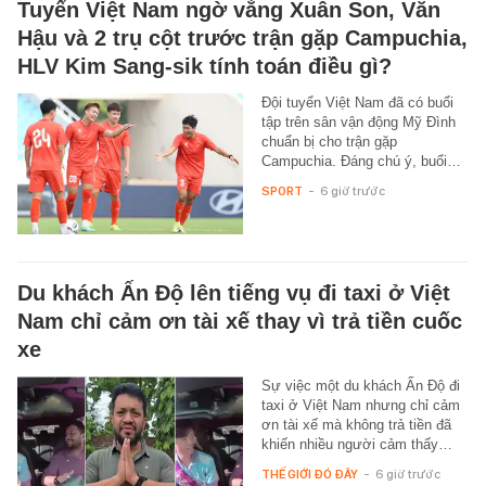
Tuyển Việt Nam ngờ vắng Xuân Son, Văn
Hậu và 2 trụ cột trước trận gặp Campuchia,
HLV Kim Sang-sik tính toán điều gì?
Đội tuyển Việt Nam đã có buổi
tập trên sân vận động Mỹ Đình
chuẩn bị cho trận gặp
Campuchia. Đáng chú ý, buổi…
SPORT
-
6 giờ trước
Du khách Ấn Độ lên tiếng vụ đi taxi ở Việt
Nam chỉ cảm ơn tài xế thay vì trả tiền cuốc
xe
Sự việc một du khách Ấn Độ đi
taxi ở Việt Nam nhưng chỉ cảm
ơn tài xế mà không trả tiền đã
khiến nhiều người cảm thấy…
THẾ GIỚI ĐÓ ĐÂY
-
6 giờ trước