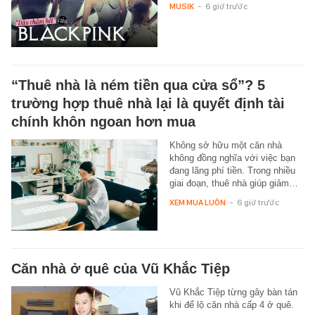
MUSIK
-
6 giờ trước
“Thuê nhà là ném tiền qua cửa sổ”? 5
trường hợp thuê nhà lại là quyết định tài
chính khôn ngoan hơn mua
Không sở hữu một căn nhà
không đồng nghĩa với việc bạn
đang lãng phí tiền. Trong nhiều
giai đoạn, thuê nhà giúp giảm…
XEM MUA LUÔN
-
6 giờ trước
Căn nhà ở quê của Vũ Khắc Tiệp
Vũ Khắc Tiệp từng gây bàn tán
khi để lộ căn nhà cấp 4 ở quê.