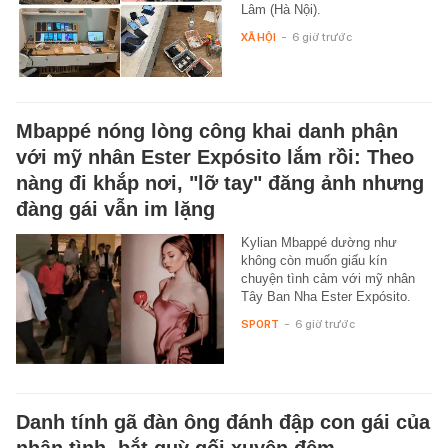
Lâm (Hà Nội).
XÃ HỘI
-
6 giờ trước
Mbappé nóng lòng công khai danh phận
với mỹ nhân Ester Expósito lắm rồi: Theo
nàng đi khắp nơi, "lỡ tay" đăng ảnh nhưng
đàng gái vẫn im lặng
Kylian Mbappé dường như
không còn muốn giấu kín
chuyện tình cảm với mỹ nhân
Tây Ban Nha Ester Expósito.
SPORT
-
6 giờ trước
Danh tính gã đàn ông đánh đập con gái của