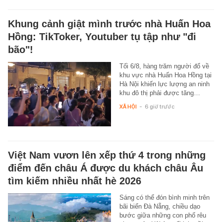
Khung cảnh giật mình trước nhà Huấn Hoa
Hồng: TikToker, Youtuber tụ tập như "đi
bão"!
Tối 6/8, hàng trăm người đổ về
khu vực nhà Huấn Hoa Hồng tại
Hà Nội khiến lực lượng an ninh
khu đô thị phải được tăng…
XÃ HỘI
-
6 giờ trước
Việt Nam vươn lên xếp thứ 4 trong những
điểm đến châu Á được du khách châu Âu
tìm kiếm nhiều nhất hè 2026
Sáng có thể đón bình minh trên
bãi biển Đà Nẵng, chiều dạo
bước giữa những con phố rêu