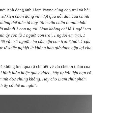
người Anh đăng ảnh Liam Payne cùng con trai và bài
a sự kiện chấn động và vượt qua nỗi đau của chính
không thể diễn tả này, tôi muốn chân thành nhắc
ã mất đi 1 con người. Liam không chỉ là 1 ngôi sao
nh ấy còn là 1 người con trai, 1 người em trai, 1
iết và là 1 người cha của cậu con trai 7 tuổi. 1 cậu
ực tế khắc nghiệt là không bao giờ được gặp lại cha
ẽ không biết quá rõ chi tiết về cái chết bi thảm của
i bình luận hoặc quay video, hãy tự hỏi liệu bạn có
 mình đọc chúng không. Hãy cho Liam chút phẩm
nh ấy có thể an nghỉ".