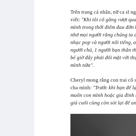
Trên trang cá nhân, nữ ca sĩ 
viết:
"Khi tôi cố gắng vượt qu
mình trong thời điểm đau đớn 
nhở mọi người rằng chúng ta đ
nhạc pop và người nổi tiếng, a
người chú, 1 người bạn thân th
bé giờ đây phải đối mặt với th
mình nữa".
Cheryl mong rằng con trai cô s
cha mình:
"Trước khi bạn để lạ
muốn con mình hoặc gia đình
giá cuối cùng còn sót lại để a