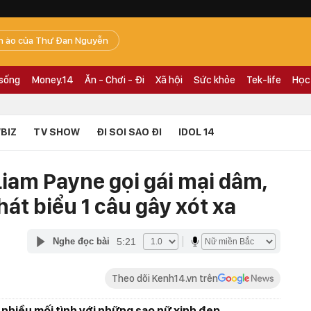
n ào của Thư Đan Nguyễn
 sống
Money.14
Ăn - Chơi - Đi
Xã hội
Sức khỏe
Tek-life
Học
BIZ
TV SHOW
ĐI SOI SAO ĐI
IDOL 14
Liam Payne gọi gái mại dâm,
hát biểu 1 câu gây xót xa
5:21
Nghe đọc bài
Theo dõi Kenh14.vn trên
 nhiều mối tình với những sao nữ xinh đẹp.