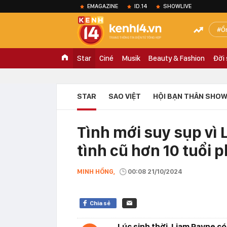
EMAGAZINE
ID.14
SHOWLIVE
Ồ
Star
Ciné
Musik
Beauty & Fashion
Đời
STAR
SAO VIỆT
HỘI BẠN THÂN SHOW
Tình mới suy sụp vì 
tình cũ hơn 10 tuổi p
MINH HỒNG,
00:08 21/10/2024
Chia sẻ
Lúc sinh thời, Liam Payne có