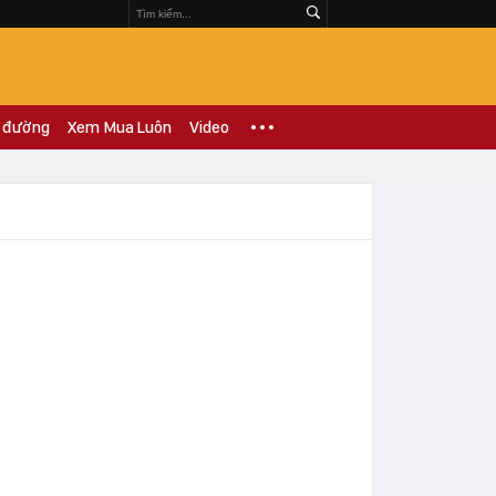
 đường
Xem Mua Luôn
Video