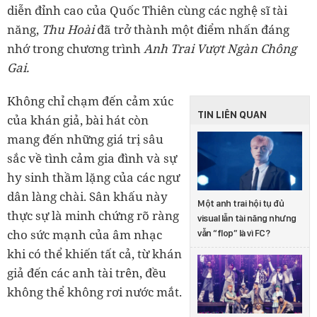
diễn đỉnh cao của Quốc Thiên cùng các nghệ sĩ tài
năng,
Thu Hoài
đã trở thành một điểm nhấn đáng
nhớ trong chương trình
Anh Trai Vượt Ngàn Chông
Gai.
Không chỉ chạm đến cảm xúc
TIN LIÊN QUAN
của khán giả, bài hát còn
mang đến những giá trị sâu
sắc về tình cảm gia đình và sự
hy sinh thầm lặng của các ngư
dân làng chài. Sân khấu này
Một anh trai hội tụ đủ
thực sự là minh chứng rõ ràng
visual lẫn tài năng nhưng
cho sức mạnh của âm nhạc
vẫn “flop” là vì FC?
khi có thể khiến tất cả, từ khán
giả đến các anh tài trên, đều
không thể không rơi nước mắt.