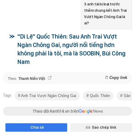
3 anh tài bị loại trước
thềm chung kết Anh Trai
Vượt Ngàn Chông Gai là
ai?
"Dì Lệ" Quốc Thiên: Sau Anh Trai Vượt
Ngàn Chông Gai, người nổi tiếng hơn
không phải là tôi, mà là SOOBIN, Bùi Công
Nam
Copy link
Theo
Thanh Niên Việt
Tags
Anh Trai Vượt Ngàn Chông Gai
Quốc Thiên
Sân Kh
Theo dõi Kenh14.vn trên
Chia sẻ
Sao chép link