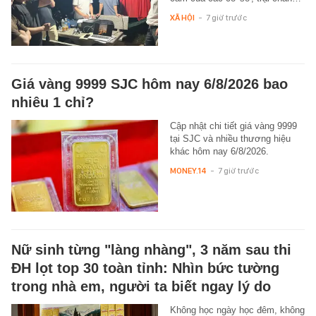
XÃ HỘI
-
7 giờ trước
Giá vàng 9999 SJC hôm nay 6/8/2026 bao
nhiêu 1 chỉ?
Cập nhật chi tiết giá vàng 9999
tại SJC và nhiều thương hiệu
khác hôm nay 6/8/2026.
MONEY.14
-
7 giờ trước
Nữ sinh từng "làng nhàng", 3 năm sau thi
ĐH lọt top 30 toàn tỉnh: Nhìn bức tường
trong nhà em, người ta biết ngay lý do
Không học ngày học đêm, không