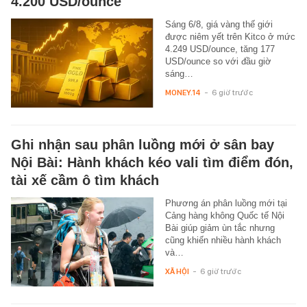
4.200 USD/ounce
Sáng 6/8, giá vàng thế giới
được niêm yết trên Kitco ở mức
4.249 USD/ounce, tăng 177
USD/ounce so với đầu giờ
sáng…
MONEY.14
-
6 giờ trước
Ghi nhận sau phân luồng mới ở sân bay
Nội Bài: Hành khách kéo vali tìm điểm đón,
tài xế cầm ô tìm khách
Phương án phân luồng mới tại
Cảng hàng không Quốc tế Nội
Bài giúp giảm ùn tắc nhưng
cũng khiến nhiều hành khách
và…
XÃ HỘI
-
6 giờ trước