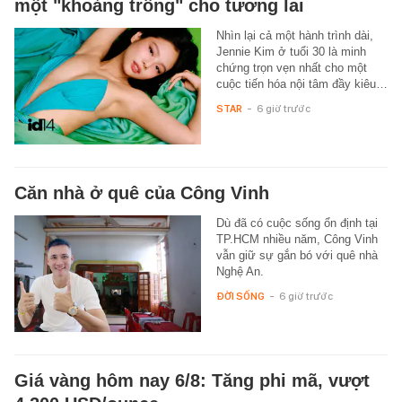
một "khoảng trống" cho tương lai
Nhìn lại cả một hành trình dài,
Jennie Kim ở tuổi 30 là minh
chứng trọn vẹn nhất cho một
cuộc tiến hóa nội tâm đầy kiêu…
STAR
-
6 giờ trước
Căn nhà ở quê của Công Vinh
Dù đã có cuộc sống ổn định tại
TP.HCM nhiều năm, Công Vinh
vẫn giữ sự gắn bó với quê nhà
Nghệ An.
ĐỜI SỐNG
-
6 giờ trước
Giá vàng hôm nay 6/8: Tăng phi mã, vượt