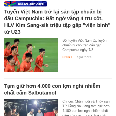
Tuyển Việt Nam trở lại sân tập chuẩn bị
đấu Campuchia: Bất ngờ vắng 4 trụ cột,
HLV Kim Sang-sik triệu tập gấp "viện binh"
từ U23
Đội tuyển Việt Nam tập luyện
chuẩn bị cho trận đấu gặp
Campuchia ngày 7/8.
SPORT
-
7 giờ trước
Tạm giữ hơn 4.000 con lợn nghi nhiễm
chất cấm Salbutamol
Chi cục Chăn nuôi và Thủy sản
TP Đồng Nai đang tạm giữ hơn
4.100 con lợn nghi nhiễm chất
cấm của các cơ sở, trại chăn…