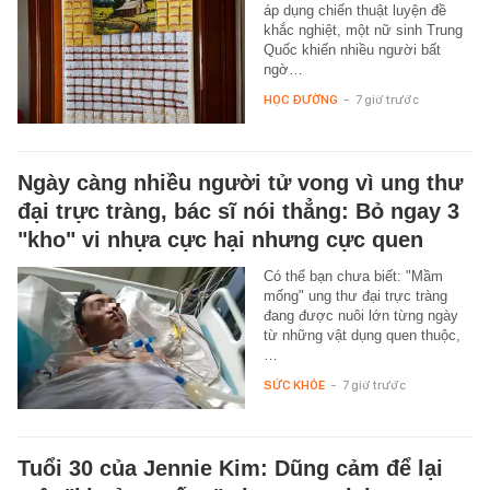
áp dụng chiến thuật luyện đề
khắc nghiệt, một nữ sinh Trung
Quốc khiến nhiều người bất
ngờ…
HỌC ĐƯỜNG
-
7 giờ trước
Ngày càng nhiều người tử vong vì ung thư
đại trực tràng, bác sĩ nói thẳng: Bỏ ngay 3
"kho" vi nhựa cực hại nhưng cực quen
Có thể bạn chưa biết: "Mầm
mống" ung thư đại trực tràng
đang được nuôi lớn từng ngày
từ những vật dụng quen thuộc,
…
SỨC KHỎE
-
7 giờ trước
Tuổi 30 của Jennie Kim: Dũng cảm để lại