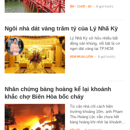
ĂN - CHƠI - ĐI
-
6 giờ trước
Ngôi nhà dát vàng trăm tỷ của Lý Nhã Kỳ
Lý Nhã Kỳ sở hữu nhiều bất
động sản khủng, nổi bật là cơ
ngơi dát vàng tại TP.HCM.
XEM MUA LUÔN
-
6 giờ trước
Nhân chứng bàng hoàng kể lại khoảnh
khắc chợ Biên Hòa bốc cháy
Từ căn nhà chỉ cách hiện
trường khoảng 10m, anh Phạm
Thu Hoàng Lộc vẫn chưa hết
bàng hoàng khi nhớ lại khoảnh…
XÃ HỘI
-
6 giờ trước