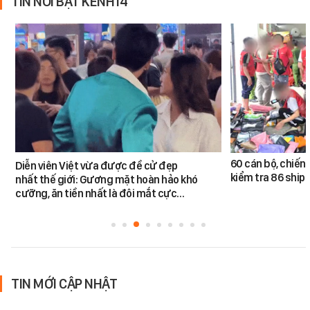
TIN NỔI BẬT KÊNH14
60 cán bộ, chiến 
Diễn viên Việt vừa được đề cử đẹp
kiểm tra 86 shipp
nhất thế giới: Gương mặt hoàn hảo khó
cưỡng, ăn tiền nhất là đôi mắt cực…
TIN MỚI CẬP NHẬT