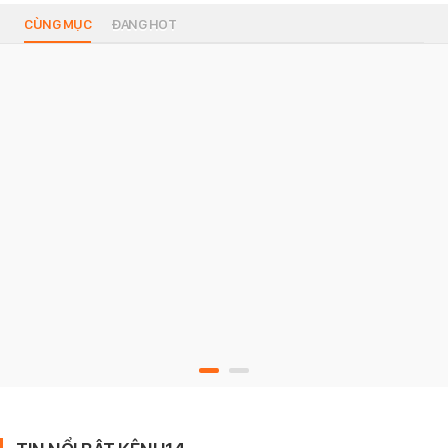
CÙNG MỤC
ĐANG HOT