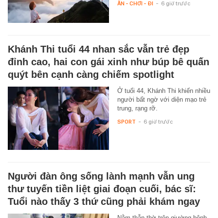
ĂN - CHƠI - ĐI
-
6 giờ trước
Khánh Thi tuổi 44 nhan sắc vẫn trẻ đẹp
đỉnh cao, hai con gái xinh như búp bê quấn
quýt bên cạnh càng chiếm spotlight
Ở tuổi 44, Khánh Thi khiến nhiều
người bất ngờ với diện mạo trẻ
trung, rạng rỡ.
SPORT
-
6 giờ trước
Người đàn ông sống lành mạnh vẫn ung
thư tuyến tiền liệt giai đoạn cuối, bác sĩ:
Tuổi nào thấy 3 thứ cũng phải khám ngay
Nằm thẫn thờ trên giường bệnh