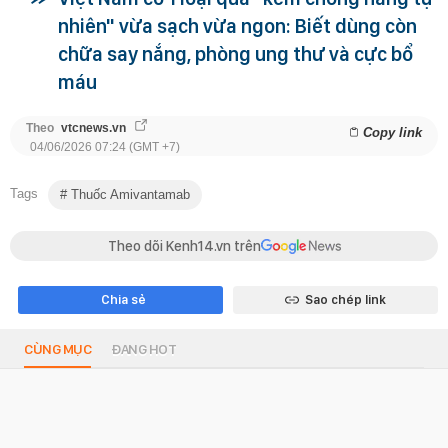
nhiên" vừa sạch vừa ngon: Biết dùng còn
chữa say nắng, phòng ung thư và cực bổ
máu
Theo
vtcnews.vn
Copy link
04/06/2026 07:24 (GMT +7)
Tags
Thuốc Amivantamab
Theo dõi Kenh14.vn trên
Chia sẻ
Sao chép link
CÙNG MỤC
ĐANG HOT