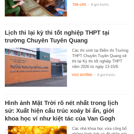
TEK-LIFE
-
6 giờ trước
Lịch thi lại kỳ thi tốt nghiệp THPT tại
trường Chuyên Tuyên Quang
Các thí sinh tại Điểm thi Trường
THPT Chuyên Tuyên Quang sẽ
thi lại Kỳ thi tốt nghiệp THPT
năm 2026 từ ngày 13-15/8.
HỌC ĐƯỜNG
-
6 giờ trước
Hình ảnh Mặt Trời rõ nét nhất trong lịch
sử: Xuất hiện cấu trúc xoáy bí ẩn, giới
khoa học ví như kiệt tác của Van Gogh
Các nhà khoa học vừa công bố
những hình ảnh có độ phân giải