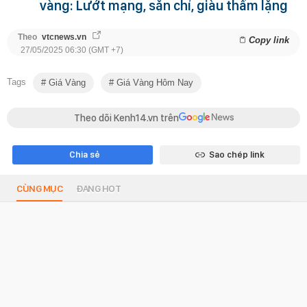
vàng: Lướt mạng, săn chỉ, giàu thầm lặng
Theo
vtcnews.vn
Copy link
27/05/2025 06:30 (GMT +7)
Tags
Giá Vàng
Giá Vàng Hôm Nay
Theo dõi Kenh14.vn trên
Chia sẻ
Sao chép link
CÙNG MỤC
ĐANG HOT