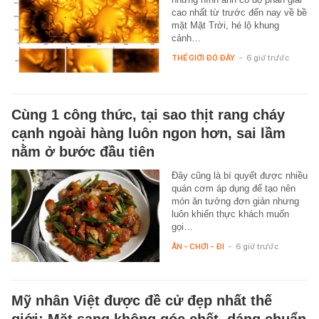
cao nhất từ trước đến nay về bề
mặt Mặt Trời, hé lộ khung
cảnh…
THẾ GIỚI ĐÓ ĐÂY
-
6 giờ trước
Cùng 1 công thức, tại sao thịt rang cháy
cạnh ngoài hàng luôn ngon hơn, sai lầm
nằm ở bước đầu tiên
Đây cũng là bí quyết được nhiều
quán cơm áp dụng để tạo nên
món ăn tưởng đơn giản nhưng
luôn khiến thực khách muốn
gọi…
ĂN - CHƠI - ĐI
-
6 giờ trước
Mỹ nhân Việt được đề cử đẹp nhất thế