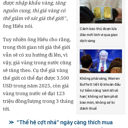
được nhập khẩu vàng, tăng
nguồn cung, thì giá vàng có
thể giảm về sát giá thế giới
",
ông Hiếu nói.
Cảnh báo thủ đoạn lừa
đảo mới tinh vi qua giao
Tuy nhiên ông Hiếu cho rằng,
dịch vàng
trong thời gian tới giá thế giới
vẫn sẽ có xu hướng đi lên, vì
vậy, giá vàng trong nước cũng
sẽ tăng theo. Cụ thể giá vàng
thế giới có thể đạt được 3.500
Không phải vàng, Warren
USD trong năm 2025, còn giá
Buffett tiết lộ khoản đầu
tư tiềm năng ‘sinh lời vô
vàng trong nước sẽ đạt 123
hạn’, không sợ lạm phát
triệu đồng/lượng trong 3 tháng
bào mòn, không sợ bị
tới.
đánh thuế
“Thế hệ cợt nhả” ngày càng thích mua