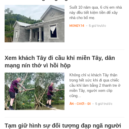
Suốt 10 năm qua, 6 chị em nhà
này đều tiết kiệm tiền để xây
nhà cho bố mẹ.
MONEY.14
-
5 giờ trước
Xem khách Tây đi cầu khỉ miền Tây, dân
mạng nín thở vì hồi hộp
Không chỉ vị khách Tây thận
trọng hết sức khi đi qua chiếc
cầu khỉ làm bằng 2 thanh tre ở
miền Tây, người xem clip
cũng…
ĂN - CHƠI - ĐI
-
5 giờ trước
Tạm giữ hình sự đối tượng đạp ngã người