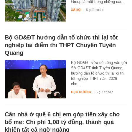
Group là một trong những cái…
XÃ HỘI
-
5 giờ trước
Bộ GD&ĐT hướng dẫn tổ chức thi lại tốt
nghiệp tại điểm thi THPT Chuyên Tuyên
Quang
Bộ GD&ĐT vừa có công văn gửi
Sở GD&ĐT tỉnh Tuyên Quang,
hướng dẫn tổ chức thi lại kì thi
tốt nghiệp THPT năm 2026
cho…
HỌC ĐƯỜNG
-
5 giờ trước
Căn nhà ở quê 6 chị em góp tiền xây cho
bố mẹ: Chi phí 1,08 tỷ đồng, thành quả
khiến tất cả ngỡ ngàng