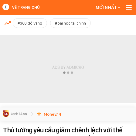
MỚI NHẤT
VỀ TRANG CHỦ
MỚI NHẤT
#360 độ Vàng
#bài học tài chính
Xem thêm
Money.14
Thủ tướng yêu cầu giảm chênh lệch với thế