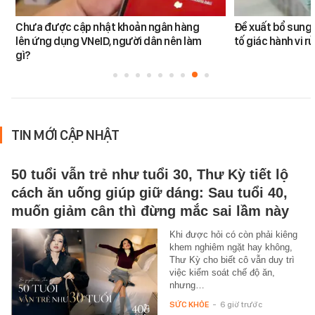
Chưa được cập nhật khoản ngân hàng
Đề xuất bổ sung 
lên ứng dụng VNeID, người dân nên làm
tố giác hành vi rử
gì?
TIN MỚI CẬP NHẬT
50 tuổi vẫn trẻ như tuổi 30, Thư Kỳ tiết lộ
cách ăn uống giúp giữ dáng: Sau tuổi 40,
muốn giảm cân thì đừng mắc sai lầm này
Khi được hỏi có còn phải kiêng
khem nghiêm ngặt hay không,
Thư Kỳ cho biết cô vẫn duy trì
việc kiểm soát chế độ ăn,
nhưng…
SỨC KHỎE
-
6 giờ trước