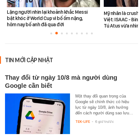
Lặng người nhìn lại khoảnh khắc Messi
Mỹ nhân là crush
bật khóc ở World Cup vì bố ốm nặng,
Việt: ISAAC - Bin
hôm nay bố anh đã qua đời
Tú Atus vừa nhìn
TIN MỚI CẬP NHẬT
Thay đổi từ ngày 10/8 mà người dùng
Google cần biết
Một thay đổi quan trọng của
Google sẽ chính thức có hiệu
lực từ ngày 10/8, ảnh hưởng
đến cách người dùng sao lưu…
TEK-LIFE
-
6 giờ trước