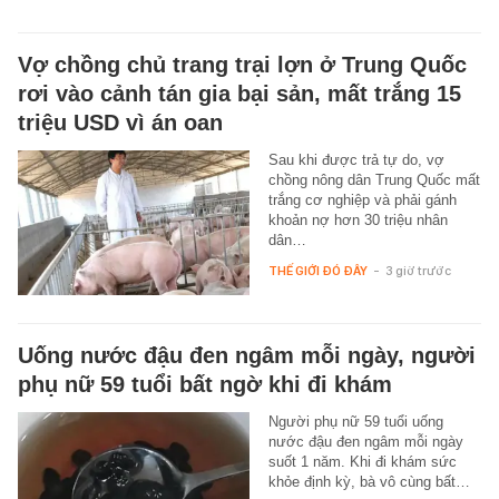
Vợ chồng chủ trang trại lợn ở Trung Quốc
rơi vào cảnh tán gia bại sản, mất trắng 15
triệu USD vì án oan
Sau khi được trả tự do, vợ
chồng nông dân Trung Quốc mất
trắng cơ nghiệp và phải gánh
khoản nợ hơn 30 triệu nhân
dân…
THẾ GIỚI ĐÓ ĐÂY
-
3 giờ trước
Uống nước đậu đen ngâm mỗi ngày, người
phụ nữ 59 tuổi bất ngờ khi đi khám
Người phụ nữ 59 tuổi uống
nước đậu đen ngâm mỗi ngày
suốt 1 năm. Khi đi khám sức
khỏe định kỳ, bà vô cùng bất…