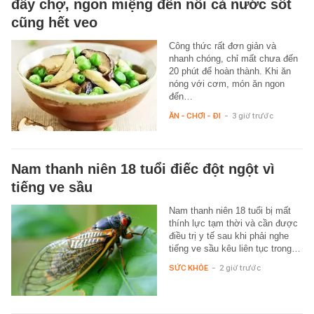
đầy chợ, ngon miệng đến nỗi cả nước sốt
cũng hết veo
Công thức rất đơn giản và
nhanh chóng, chỉ mất chưa đến
20 phút để hoàn thành. Khi ăn
nóng với cơm, món ăn ngon
đến…
ĂN - CHƠI - ĐI
-
3 giờ trước
Nam thanh niên 18 tuổi điếc đột ngột vì
tiếng ve sầu
Nam thanh niên 18 tuổi bị mất
thính lực tạm thời và cần được
điều trị y tế sau khi phải nghe
tiếng ve sầu kêu liên tục trong…
SỨC KHỎE
-
2 giờ trước