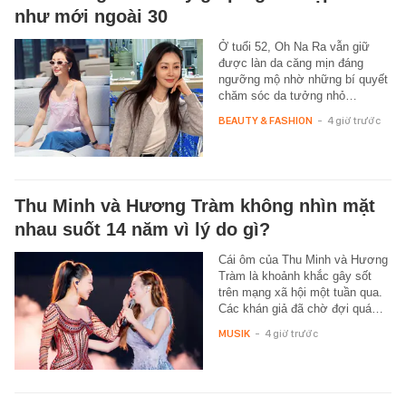
như mới ngoài 30
Ở tuổi 52, Oh Na Ra vẫn giữ
được làn da căng mịn đáng
ngưỡng mộ nhờ những bí quyết
chăm sóc da tưởng nhỏ…
BEAUTY & FASHION
-
4 giờ trước
Thu Minh và Hương Tràm không nhìn mặt
nhau suốt 14 năm vì lý do gì?
Cái ôm của Thu Minh và Hương
Tràm là khoảnh khắc gây sốt
trên mạng xã hội một tuần qua.
Các khán giả đã chờ đợi quá…
MUSIK
-
4 giờ trước