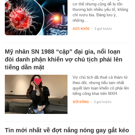
cơ thể nhưng cũng dễ bị tổn
thương bởi nhiều yếu tố, không
chỉ rượu bia. Đáng lưu ý,
những…
SỨC KHỎE
-
3 giờ trước
Mỹ nhân SN 1988 “cặp” đại gia, nổi loạn
đòi danh phận khiến vợ chủ tịch phải lên
tiếng dằn mặt
Vợ chủ tịch đã thuê cả thám tử
theo dõi, nhưng tiểu tam nhất
quyết làm loạn khiến cô phải lên
tiếng công khai trên MXH.
ĐỜI SỐNG
-
3 giờ trước
Tin mới nhất về đợt nắng nóng gay gắt kéo