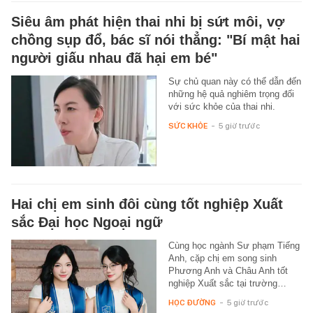
Siêu âm phát hiện thai nhi bị sứt môi, vợ
chồng sụp đổ, bác sĩ nói thẳng: "Bí mật hai
người giấu nhau đã hại em bé"
Sự chủ quan này có thể dẫn đến
những hệ quả nghiêm trọng đối
với sức khỏe của thai nhi.
SỨC KHỎE
-
5 giờ trước
Hai chị em sinh đôi cùng tốt nghiệp Xuất
sắc Đại học Ngoại ngữ
Cùng học ngành Sư phạm Tiếng
Anh, cặp chị em song sinh
Phương Anh và Châu Anh tốt
nghiệp Xuất sắc tại trường…
HỌC ĐƯỜNG
-
5 giờ trước