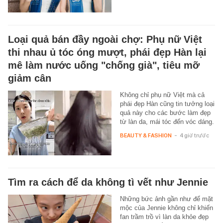
Loại quả bán đầy ngoài chợ: Phụ nữ Việt
thi nhau ủ tóc óng mượt, phái đẹp Hàn lại
mê làm nước uống "chống già", tiêu mỡ
giảm cân
Không chỉ phụ nữ Việt mà cả
phái đẹp Hàn cũng tin tưởng loại
quả này cho các bước làm đẹp
từ làn da, mái tóc đến vóc dáng.
BEAUTY & FASHION
-
4 giờ trước
Tìm ra cách để da không tì vết như Jennie
Những bức ảnh gần như để mặt
mộc của Jennie không chỉ khiến
fan trầm trồ vì làn da khỏe đẹp