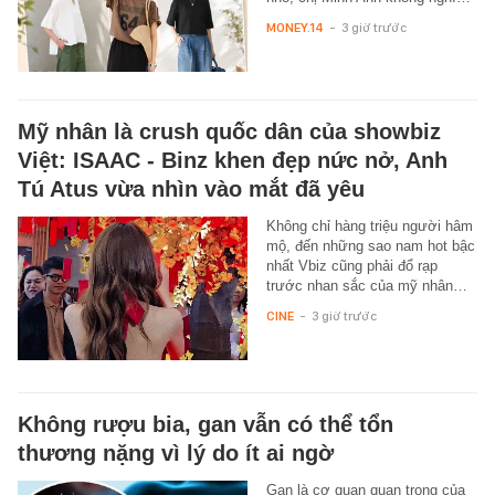
MONEY.14
-
3 giờ trước
Mỹ nhân là crush quốc dân của showbiz
Việt: ISAAC - Binz khen đẹp nức nở, Anh
Tú Atus vừa nhìn vào mắt đã yêu
Không chỉ hàng triệu người hâm
mộ, đến những sao nam hot bậc
nhất Vbiz cũng phải đổ rạp
trước nhan sắc của mỹ nhân…
CINE
-
3 giờ trước
Không rượu bia, gan vẫn có thể tổn
thương nặng vì lý do ít ai ngờ
Gan là cơ quan quan trọng của