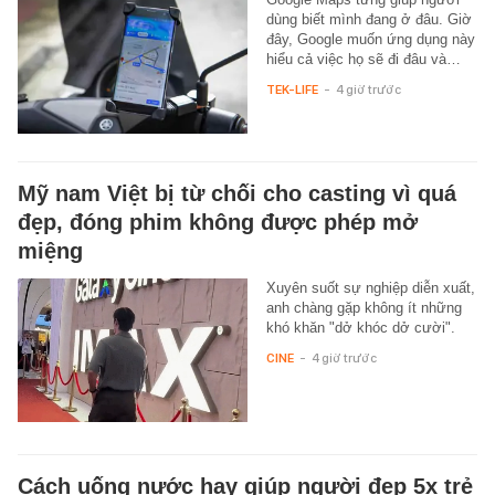
dùng biết mình đang ở đâu. Giờ
đây, Google muốn ứng dụng này
hiểu cả việc họ sẽ đi đâu và…
TEK-LIFE
-
4 giờ trước
Mỹ nam Việt bị từ chối cho casting vì quá
đẹp, đóng phim không được phép mở
miệng
Xuyên suốt sự nghiệp diễn xuất,
anh chàng gặp không ít những
khó khăn "dở khóc dở cười".
CINE
-
4 giờ trước
Cách uống nước hay giúp người đẹp 5x trẻ