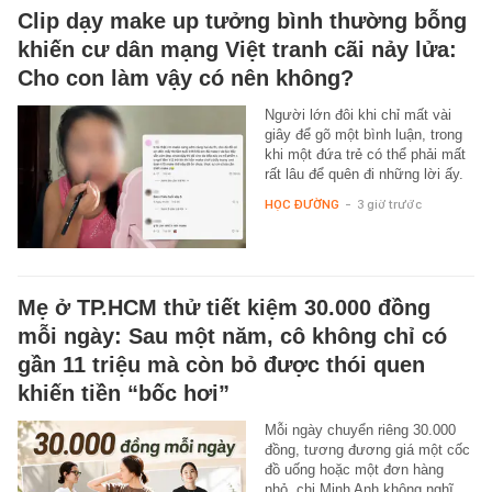
Clip dạy make up tưởng bình thường bỗng
khiến cư dân mạng Việt tranh cãi nảy lửa:
Cho con làm vậy có nên không?
Người lớn đôi khi chỉ mất vài
giây để gõ một bình luận, trong
khi một đứa trẻ có thể phải mất
rất lâu để quên đi những lời ấy.
HỌC ĐƯỜNG
-
3 giờ trước
Mẹ ở TP.HCM thử tiết kiệm 30.000 đồng
mỗi ngày: Sau một năm, cô không chỉ có
gần 11 triệu mà còn bỏ được thói quen
khiến tiền “bốc hơi”
Mỗi ngày chuyển riêng 30.000
đồng, tương đương giá một cốc
đồ uống hoặc một đơn hàng
nhỏ, chị Minh Anh không nghĩ…