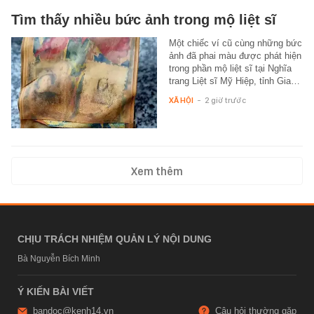
Tìm thấy nhiều bức ảnh trong mộ liệt sĩ
Một chiếc ví cũ cùng những bức
ảnh đã phai màu được phát hiện
trong phần mộ liệt sĩ tại Nghĩa
trang Liệt sĩ Mỹ Hiệp, tỉnh Gia…
XÃ HỘI
-
2 giờ trước
Xem thêm
CHỊU TRÁCH NHIỆM QUẢN LÝ NỘI DUNG
Bà Nguyễn Bích Minh
Ý KIẾN BÀI VIẾT
bandoc@kenh14.vn
Câu hỏi thường gặp