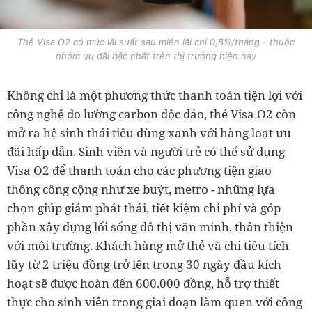
Thẻ Visa O2 có mức lãi suất sau miễn lãi chỉ 0,8%/tháng - thuộc
nhóm ưu đãi bậc nhất trên thị trường hiện nay
Không chỉ là một phương thức thanh toán tiện lợi với
công nghệ đo lường carbon độc đáo, thẻ Visa O2 còn
mở ra hệ sinh thái tiêu dùng xanh với hàng loạt ưu
đãi hấp dẫn. Sinh viên và người trẻ có thể sử dụng
Visa O2 để thanh toán cho các phương tiện giao
thông công cộng như xe buýt, metro - những lựa
chọn giúp giảm phát thải, tiết kiệm chi phí và góp
phần xây dựng lối sống đô thị văn minh, thân thiện
với môi trường. Khách hàng mở thẻ và chi tiêu tích
lũy từ 2 triệu đồng trở lên trong 30 ngày đầu kích
hoạt sẽ được hoàn đến 600.000 đồng, hỗ trợ thiết
thực cho sinh viên trong giai đoạn làm quen với công