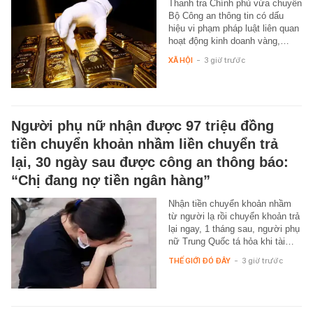
Thanh tra Chính phủ vừa chuyển
Bộ Công an thông tin có dấu
hiệu vi phạm pháp luật liên quan
hoạt động kinh doanh vàng,…
XÃ HỘI
-
3 giờ trước
Người phụ nữ nhận được 97 triệu đồng
tiền chuyển khoản nhầm liền chuyển trả
lại, 30 ngày sau được công an thông báo:
“Chị đang nợ tiền ngân hàng”
Nhận tiền chuyển khoản nhầm
từ người lạ rồi chuyển khoản trả
lại ngay, 1 tháng sau, người phụ
nữ Trung Quốc tá hỏa khi tài…
THẾ GIỚI ĐÓ ĐÂY
-
3 giờ trước