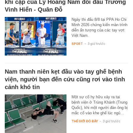
khi cặp của Lý Hoàng Nam đối đầu Trương
Vinh Hiển - Quân Đỗ
Ngày thi đấu 8/8 tại PPA Ho Chi
Minh 2026 chứng kiến màn trình
diễn ấn tượng của các tay vợt
Việt Nam.
SPORT
-
3 giờ trước
Nam thanh niên kẹt đầu vào tay ghế bệnh
viện, người bạn đến cứu cũng rơi vào tình
cảnh khó tin
Một sự cố hy hữu xảy ra tại
bệnh viện ở Trùng Khánh (Trung
Quốc), khi một người đàn ông bị
mắc cổ vào khe ghế lúc ngủ…
THẾ GIỚI ĐÓ ĐÂY
-
3 giờ trước