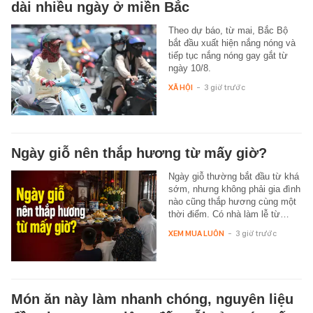
dài nhiều ngày ở miền Bắc
Theo dự báo, từ mai, Bắc Bộ
bắt đầu xuất hiện nắng nóng và
tiếp tục nắng nóng gay gắt từ
ngày 10/8.
XÃ HỘI
-
3 giờ trước
Ngày giỗ nên thắp hương từ mấy giờ?
Ngày giỗ thường bắt đầu từ khá
sớm, nhưng không phải gia đình
nào cũng thắp hương cùng một
thời điểm. Có nhà làm lễ từ…
XEM MUA LUÔN
-
3 giờ trước
Món ăn này làm nhanh chóng, nguyên liệu