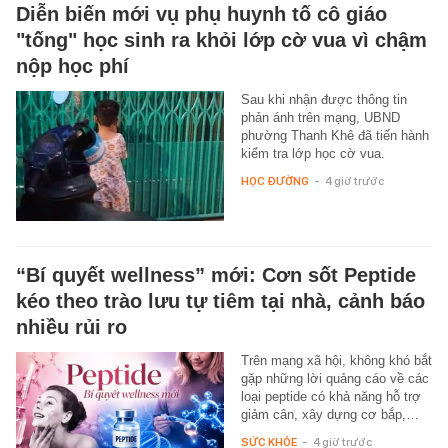
Diễn biến mới vụ phụ huynh tố cô giáo
"tống" học sinh ra khỏi lớp cờ vua vì chậm
nộp học phí
Sau khi nhận được thông tin
phản ánh trên mạng, UBND
phường Thanh Khê đã tiến hành
kiểm tra lớp học cờ vua.
HỌC ĐƯỜNG
-
4 giờ trước
“Bí quyết wellness” mới: Cơn sốt Peptide
kéo theo trào lưu tự tiêm tại nhà, cảnh báo
nhiều rủi ro
Trên mạng xã hội, không khó bắt
gặp những lời quảng cáo về các
loại peptide có khả năng hỗ trợ
giảm cân, xây dựng cơ bắp,…
SỨC KHỎE
-
4 giờ trước