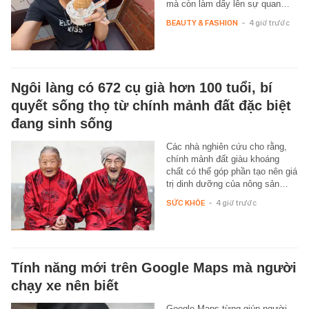
mà còn làm dấy lên sự quan…
BEAUTY & FASHION
-
4 giờ trước
Ngôi làng có 672 cụ già hơn 100 tuổi, bí
quyết sống thọ từ chính mảnh đất đặc biệt
đang sinh sống
Các nhà nghiên cứu cho rằng,
chính mảnh đất giàu khoáng
chất có thể góp phần tạo nên giá
trị dinh dưỡng của nông sản…
SỨC KHỎE
-
4 giờ trước
Tính năng mới trên Google Maps mà người
chạy xe nên biết
Google Maps từng giúp người