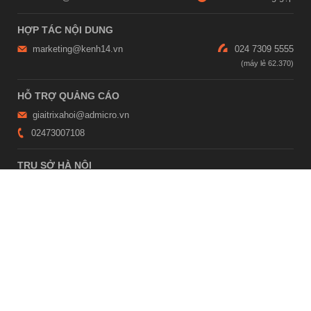
HỢP TÁC NỘI DUNG
marketing@kenh14.vn
024 7309 5555
HỖ TRỢ QUẢNG CÁO
giaitrixahoi@admicro.vn
02473007108
TRỤ SỞ HÀ NỘI
Tầng 21, Tòa nhà Center Building, Hapulico Complex, Số 01, phố
Nguyễn Huy Tưởng, phường Thanh Xuân, thành phố Hà Nội
TRỤ SỞ TP.HỒ CHÍ MINH
Tầng 4, Tòa nhà 123, số 127 Võ Văn Tần, Phường Xuân Hòa, TPHCM
Giấy phép thiết lập trang thông tin điện tử tổng hợp trên mạng số
2215/GP-TTĐT do Sở Thông tin và Truyền thông Hà Nội cấp ngày 10
tháng 4 năm 2019