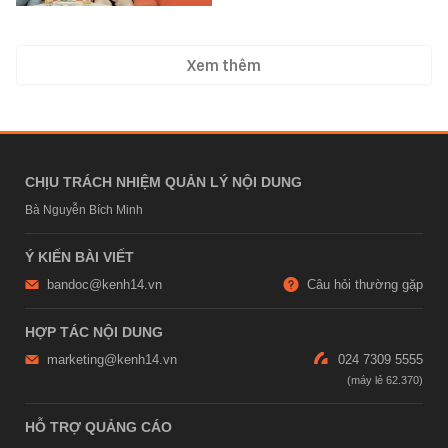
Xem thêm
CHỊU TRÁCH NHIỆM QUẢN LÝ NỘI DUNG
Bà Nguyễn Bích Minh
Ý KIẾN BÀI VIẾT
bandoc@kenh14.vn
Câu hỏi thường gặp
HỢP TÁC NỘI DUNG
marketing@kenh14.vn
024 7309 5555
HỖ TRỢ QUẢNG CÁO