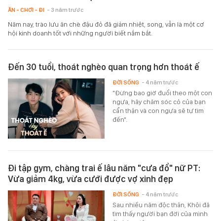
ĂN - CHƠI - ĐI
- 3 năm trước
Năm nay, trào lưu ăn chè đậu đỏ đã giảm nhiệt, song, vẫn là một cơ
hội kinh doanh tốt với những người biết nắm bắt.
Đến 30 tuổi, thoát nghèo quan trọng hơn thoát ế
ĐỜI SỐNG
- 4 năm trước
"Đừng bao giờ đuổi theo một con
ngựa, hãy chăm sóc cỏ của bạn
cẩn thận và con ngựa sẽ tự tìm
đến".
Đi tập gym, chàng trai ế lâu năm "cưa đổ" nữ PT:
Vừa giảm 4kg, vừa cưới được vợ xinh đẹp
ĐỜI SỐNG
- 4 năm trước
Sau nhiều năm độc thân, Khôi đã
tìm thấy người bạn đời của mình