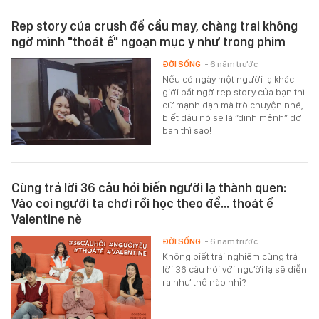
Rep story của crush để cầu may, chàng trai không
ngờ mình "thoát ế" ngoạn mục y như trong phim
ĐỜI SỐNG
- 6 năm trước
Nếu có ngày một người lạ khác
giới bất ngờ rep story của bạn thì
cứ mạnh dạn mà trò chuyện nhé,
biết đâu nó sẽ là “định mệnh” đời
bạn thì sao!
Cùng trả lời 36 câu hỏi biến người lạ thành quen:
Vào coi người ta chơi rồi học theo để... thoát ế
Valentine nè
ĐỜI SỐNG
- 6 năm trước
Không biết trải nghiệm cùng trả
lời 36 câu hỏi với người lạ sẽ diễn
ra như thế nào nhỉ?