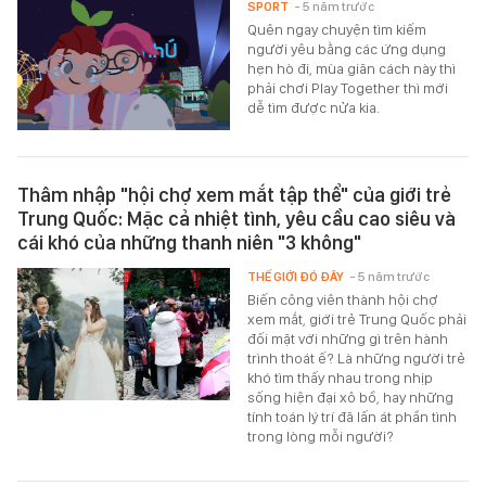
SPORT
- 5 năm trước
Quên ngay chuyện tìm kiếm
người yêu bằng các ứng dụng
hẹn hò đi, mùa giãn cách này thì
phải chơi Play Together thì mới
dễ tìm được nửa kia.
Thâm nhập "hội chợ xem mắt tập thể" của giới trẻ
Trung Quốc: Mặc cả nhiệt tình, yêu cầu cao siêu và
cái khó của những thanh niên "3 không"
THẾ GIỚI ĐÓ ĐÂY
- 5 năm trước
Biến công viên thành hội chợ
xem mắt, giới trẻ Trung Quốc phải
đối mặt với những gì trên hành
trình thoát ế? Là những người trẻ
khó tìm thấy nhau trong nhịp
sống hiện đại xô bồ, hay những
tính toán lý trí đã lấn át phần tình
trong lòng mỗi người?