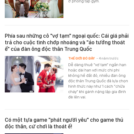
ở phòng tập gym.
Phía sau những cô "vợ tạm" ngoại quốc: Cái giá phải
trả cho cuộc tình chớp nhoáng và "ảo tưởng thoát
ế" của đàn ông độc thân Trung Quốc
THẾ GIỚI ĐÓ ĐÂY
- 4 năm trước
Dễ dàng thuê "vợ tạm" ngắn hạn
hoặc dài hạn với mức chi phí
không hề đắt đỏ, nhiều đàn ông
độc thân Trung Quốc đã lựa chọn
hình thức này như 1 cách "chữa
cháy" khi gánh nặng lập gia đình
đè lên vai.
Có một tựa game "phát người yêu" cho game thủ
độc thân, cứ chơi là thoát ế!