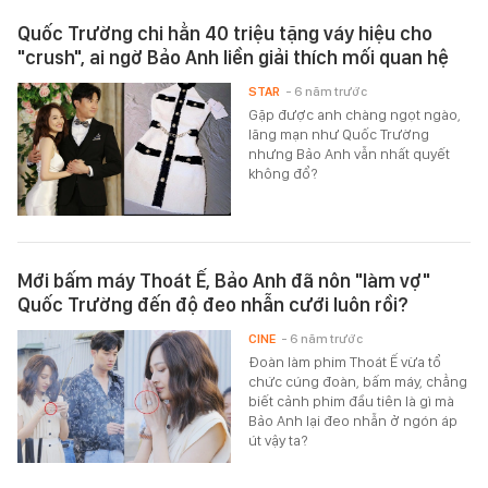
Quốc Trường chi hẳn 40 triệu tặng váy hiệu cho
"crush", ai ngờ Bảo Anh liền giải thích mối quan hệ
STAR
- 6 năm trước
Gặp được anh chàng ngọt ngào,
lãng mạn như Quốc Trường
nhưng Bảo Anh vẫn nhất quyết
không đổ?
Mới bấm máy Thoát Ế, Bảo Anh đã nôn "làm vợ"
Quốc Trường đến độ đeo nhẫn cưới luôn rồi?
CINE
- 6 năm trước
Đoàn làm phim Thoát Ế vừa tổ
chức cúng đoàn, bấm máy, chẳng
biết cảnh phim đầu tiên là gì mà
Bảo Anh lại đeo nhẫn ở ngón áp
út vậy ta?