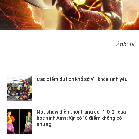
Ảnh: DC
COINE
Các điểm du lịch khổ sở vì "khóa tình yêu"
Một show diễn thời trang có "1-0-2" của
học sinh Ams: Xịn xò 10 điểm không có
nhưng!