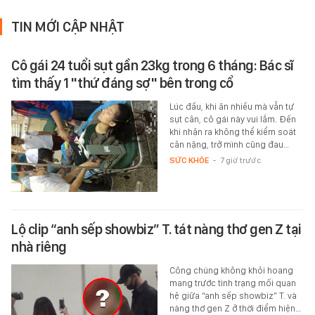
TIN MỚI CẬP NHẬT
Cô gái 24 tuổi sụt gần 23kg trong 6 tháng: Bác sĩ
tìm thấy 1 "thứ đáng sợ" bên trong cổ
Lúc đầu, khi ăn nhiều mà vẫn tự
sụt cân, cô gái này vui lắm. Đến
khi nhận ra không thể kiểm soát
cân nặng, trở mình cũng đau…
SỨC KHỎE
-
7 giờ trước
Lộ clip “anh sếp showbiz” T. tát nàng thơ gen Z tại
nhà riêng
Công chúng không khỏi hoang
mang trước tình trạng mối quan
hệ giữa “anh sếp showbiz” T. và
nàng thơ gen Z ở thời điểm hiện…