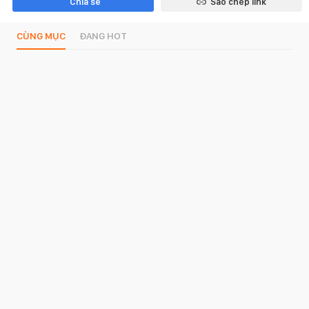
Chia sẻ
Sao chép link
CÙNG MỤC
ĐANG HOT