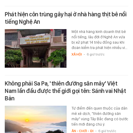
Phát hiện côn trùng gây hại ở nhà hàng thịt bê nổi
tiếng Nghệ An
Một nhà hàng kinh doanh thịt bê
nổi tiếng, lâu đời ở Nghệ An vừa
bị xử phạt 14 triệu đồng sau khi
đoàn kiểm tra phát hiện nhiều vi…
XÃ HỘI
-
6 giờ trước
Không phải Sa Pa, 'thiên đường săn mây' Việt
Nam lần đầu được thế giới gọi tên: Sánh vai Nhật
Bản
Từ điểm đến quen thuộc của dân
mê xê dịch, "thiên đường săn
mây" vùng Tây Bắc đang có bước
tiến mới đáng chú ý.
ĂN - CHƠI - ĐI
-
6 giờ trước