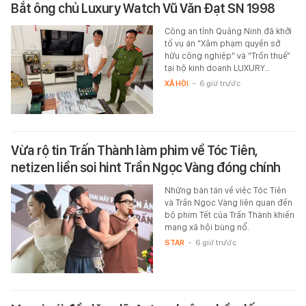
Bắt ông chủ Luxury Watch Vũ Văn Đạt SN 1998
Công an tỉnh Quảng Ninh đã khởi
tố vụ án "Xâm phạm quyền sở
hữu công nghiệp" và “Trốn thuế"
tại hộ kinh doanh LUXURY…
XÃ HỘI
-
6 giờ trước
Vừa rộ tin Trấn Thành làm phim về Tóc Tiên,
netizen liền soi hint Trần Ngọc Vàng đóng chính
Những bàn tán về việc Tóc Tiên
và Trần Ngọc Vàng liên quan đến
bộ phim Tết của Trấn Thành khiến
mạng xã hội bùng nổ.
STAR
-
6 giờ trước