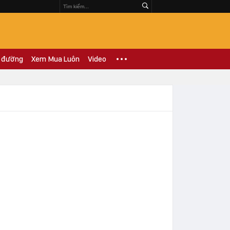
 đường
Xem Mua Luôn
Video