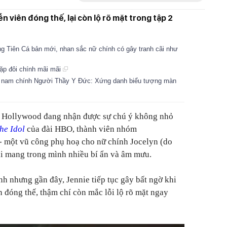
n viên đóng thế, lại còn lộ rõ mặt trong tập 2
ng Tiên Cá bản mới, nhan sắc nữ chính có gây tranh cãi như
ặp đôi chính mãi mãi
ủa nam chính Người Thầy Y Đức: Xứng danh biểu tượng màn
i Hollywood đang nhận được sự chú ý không nhỏ
he Idol
của đài HBO, thành viên nhóm
một vũ công phụ hoạ cho nữ chính Jocelyn (do
ại mang trong mình nhiều bí ẩn và âm mưu.
ình nhưng gần đây, Jennie tiếp tục gây bất ngờ khi
n đóng thế, thậm chí còn mắc lỗi lộ rõ mặt ngay