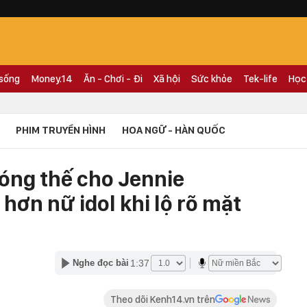
 sống
Money.14
Ăn - Chơi - Đi
Xã hội
Sức khỏe
Tek-life
Học
PHIM TRUYỀN HÌNH
HOA NGỮ - HÀN QUỐC
đóng thế cho Jennie
hơn nữ idol khi lộ rõ mặt
1:37
Nghe đọc bài
Theo dõi Kenh14.vn trên