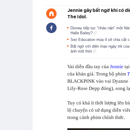
Jennie gây bất ngờ khi có diễ
The Idol.
Disney tiếp tục "nhào nặn" một Nà
Halle Bailey?
Sex Education mùa 4 sẽ chia cắt c
Bất ngờ với diện mạo ngày trẻ c
ảnh một thời
Vai diễn đầu tay của
Jennie
tạ
của khán giả. Trong bộ phim
T
BLACKPINK vào vai Dyanne - 
Lily-Rose Depp đóng), song l
Tuy có khá ít thời lượng lên h
lộ chuyện có sử dụng diễn viê
trong cảnh phim chính thức.