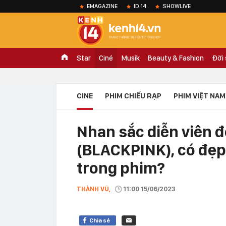
EMAGAZINE
ID.14
SHOWLIVE
Star
Ciné
Musik
Beauty & Fashion
Đời
CINE
PHIM CHIẾU RẠP
PHIM VIỆT NAM
Nhan sắc diễn viên 
(BLACKPINK), có đẹp 
trong phim?
THÀNH VŨ,
11:00 15/06/2023
Chia sẻ