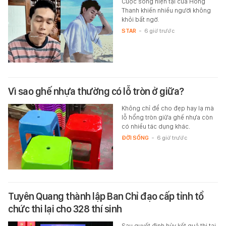
Cuộc sống hiện tại của Hồng
Thanh khiến nhiều người không
khỏi bất ngờ.
STAR
-
6 giờ trước
Vì sao ghế nhựa thường có lỗ tròn ở giữa?
Không chỉ để cho đẹp hay lạ mà
lỗ hổng tròn giữa ghế nhựa còn
có nhiều tác dụng khác.
ĐỜI SỐNG
-
6 giờ trước
Tuyên Quang thành lập Ban Chỉ đạo cấp tỉnh tổ
chức thi lại cho 328 thí sinh
Sau quyết định hủy kết quả thi tại