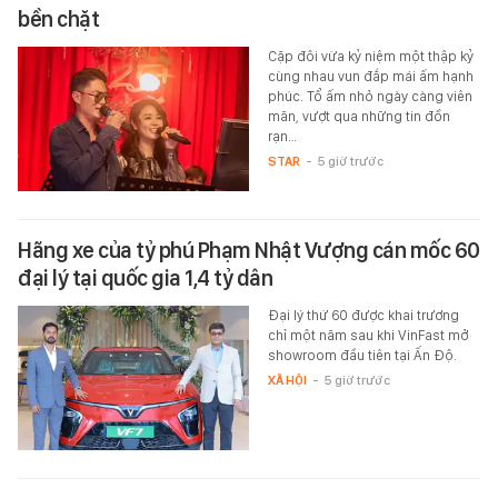
bền chặt
Cặp đôi vừa kỷ niệm một thập kỷ
cùng nhau vun đắp mái ấm hạnh
phúc. Tổ ấm nhỏ ngày càng viên
mãn, vượt qua những tin đồn
rạn…
STAR
-
5 giờ trước
Hãng xe của tỷ phú Phạm Nhật Vượng cán mốc 60
đại lý tại quốc gia 1,4 tỷ dân
Đại lý thứ 60 được khai trương
chỉ một năm sau khi VinFast mở
showroom đầu tiên tại Ấn Độ.
XÃ HỘI
-
5 giờ trước