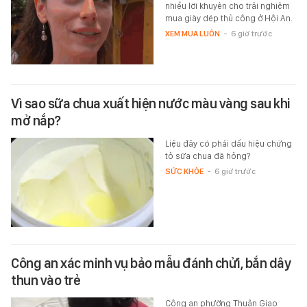
nhiều lời khuyên cho trải nghiệm
mua giày dép thủ công ở Hội An.
XEM MUA LUÔN
-
6 giờ trước
Vì sao sữa chua xuất hiện nước màu vàng sau khi
mở nắp?
Liệu đây có phải dấu hiệu chứng
tỏ sữa chua đã hỏng?
SỨC KHỎE
-
6 giờ trước
Công an xác minh vụ bảo mẫu đánh chửi, bắn dây
thun vào trẻ
Công an phường Thuận Giao