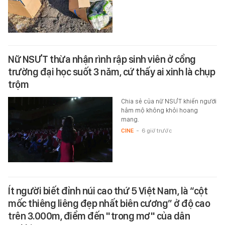
Nữ NSƯT thừa nhận rình rập sinh viên ở cổng
trường đại học suốt 3 năm, cứ thấy ai xinh là chụp
trộm
Chia sẻ của nữ NSƯT khiến người
hâm mộ không khỏi hoang
mang.
CINE
-
6 giờ trước
Ít người biết đỉnh núi cao thứ 5 Việt Nam, là “cột
mốc thiêng liêng đẹp nhất biên cương” ở độ cao
trên 3.000m, điểm đến "trong mơ" của dân