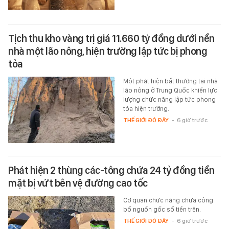
Tịch thu kho vàng trị giá 11.660 tỷ đồng dưới nền
nhà một lão nông, hiện trường lập tức bị phong
tỏa
Một phát hiện bất thường tại nhà
lão nông ở Trung Quốc khiến lực
lượng chức năng lập tức phong
tỏa hiện trường.
THẾ GIỚI ĐÓ ĐÂY
-
6 giờ trước
Phát hiện 2 thùng các-tông chứa 24 tỷ đồng tiền
mặt bị vứt bên vệ đường cao tốc
Cơ quan chức năng chưa công
bố nguồn gốc số tiền trên.
THẾ GIỚI ĐÓ ĐÂY
-
6 giờ trước