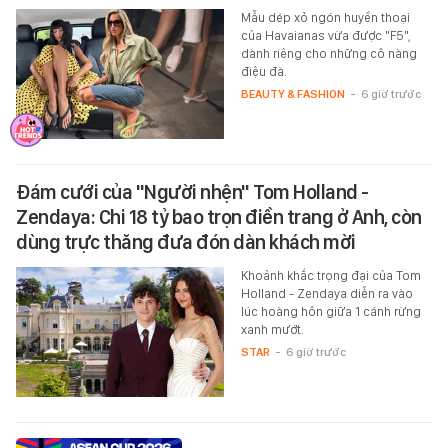
Mẫu dép xỏ ngón huyền thoại
của Havaianas vừa được "F5",
dành riêng cho những cô nàng
điệu đà.
BEAUTY & FASHION
-
6 giờ trước
Đám cưới của "Người nhện" Tom Holland -
Zendaya: Chi 18 tỷ bao trọn điền trang ở Anh, còn
dùng trực thăng đưa đón dàn khách mời
Khoảnh khắc trọng đại của Tom
Holland - Zendaya diễn ra vào
lúc hoàng hôn giữa 1 cánh rừng
xanh mướt.
STAR
-
6 giờ trước