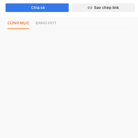
Chia sẻ
Sao chép link
CÙNG MỤC
ĐANG HOT