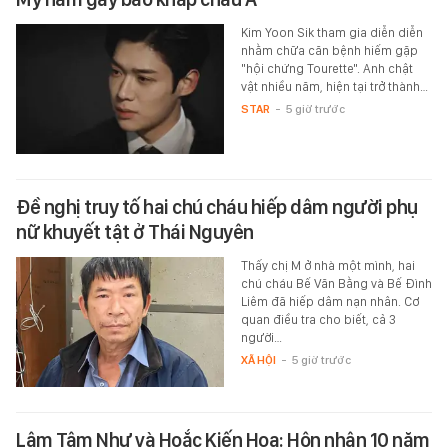
Kim Yoon Sik tham gia diễn diễn
nhằm chữa căn bệnh hiếm gặp
"hội chứng Tourette". Anh chật
vật nhiều năm, hiện tại trở thành…
STAR
-
5 giờ trước
Đề nghị truy tố hai chú cháu hiếp dâm người phụ
nữ khuyết tật ở Thái Nguyên
Thấy chị M ở nhà một mình, hai
chú cháu Bế Văn Bằng và Bế Đình
Liêm đã hiếp dâm nạn nhân. Cơ
quan điều tra cho biết, cả 3
người…
XÃ HỘI
-
5 giờ trước
Lâm Tâm Như và Hoắc Kiến Hoa: Hôn nhân 10 năm