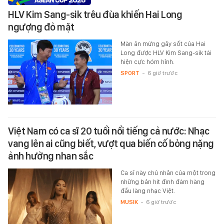
HLV Kim Sang-sik trêu đùa khiến Hai Long
ngượng đỏ mặt
Màn ăn mừng gây sốt của Hai
Long được HLV Kim Sang-sik tái
hiện cực hóm hỉnh.
SPORT
-
6 giờ trước
Việt Nam có ca sĩ 20 tuổi nổi tiếng cả nước: Nhạc
vang lên ai cũng biết, vượt qua biến cố bỏng nặng
ảnh hưởng nhan sắc
Ca sĩ này chủ nhân của một trong
những bản hit đình đám hàng
đầu làng nhạc Việt.
MUSIK
-
6 giờ trước