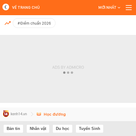
VỀ TRANG CHỦ
MỚI NHẤT
MỚI NHẤT
#Điểm chuẩn 2026
Xem thêm
Học đường
Bản tin
Nhân vật
Du học
Tuyển Sinh