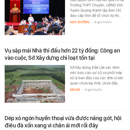
Trường THPT Chuyên, UBND tỉnh
Tuyên Quang thành lập Ban Chỉ
đạo cấp tỉnh để tổ chức kỳ thi…
HỌC ĐƯỜNG
-
6 giờ trước
Vụ sập mái Nhà thi đấu hơn 22 tỷ đồng: Công an
vào cuộc, Sở Xây dựng chỉ loạt tồn tại
Sở Xây dựng Đắk Lắk xác định
việc báo cáo sự cố và phối hợp
xử lý ban đầu của các đơn vị liên
quan chưa kịp thời, chưa đầy…
XÃ HỘI
-
6 giờ trước
Dép xỏ ngón huyền thoại vừa được nâng gót, hội
điệu đà xốn xang vì chân ái mới rồi đây