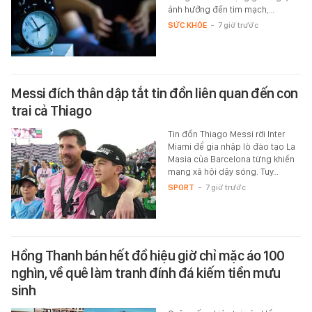
ảnh hưởng đến tim mạch,…
SỨC KHỎE
-
7 giờ trước
Messi đích thân dập tắt tin đồn liên quan đến con
trai cả Thiago
Tin đồn Thiago Messi rời Inter
Miami để gia nhập lò đào tạo La
Masia của Barcelona từng khiến
mạng xã hội dậy sóng. Tuy…
SPORT
-
7 giờ trước
Hồng Thanh bán hết đồ hiệu giờ chỉ mặc áo 100
nghìn, về quê làm tranh đính đá kiếm tiền mưu
sinh