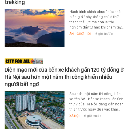
trekking
Hành trình chinh phục "nóc nhà
biên giới" này không chỉ là thử
thách thể lực mà còn là trải
nghiệm đầy tự hào khi chạm tay…
ĂN - CHƠI - ĐI
-
6 giờ trước
Diện mạo mới của bến xe khách gần 120 tỷ đồng ở
Hà Nội sau hơn một năm thi công khiến nhiều
người bất ngờ
Sau hơn một năm thi công, bến
xe Yên Sở - bến xe khách liên tỉnh
thứ 7 của Hà Nội, đang dần hoàn
thiện trước ngày đưa vào khai…
XÃ HỘI
-
6 giờ trước