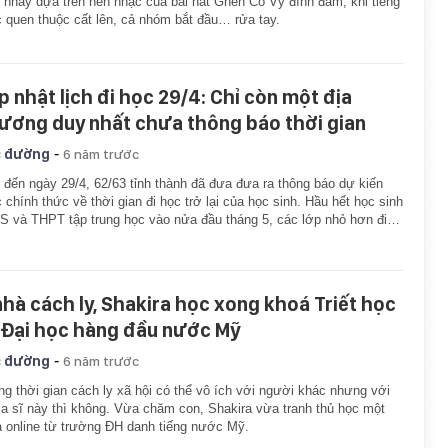
 nhảy dựa trên nền nhạc của bài hát Ghen Cô Vy đình đám, khi tiếng
 quen thuộc cất lên, cả nhóm bắt đầu… rửa tay.
p nhật lịch đi học 29/4: Chỉ còn một địa
ương duy nhất chưa thông báo thời gian
-
 đường
6 năm trước
 đến ngày 29/4, 62/63 tỉnh thành đã đưa đưa ra thông báo dự kiến
 chính thức về thời gian đi học trở lại của học sinh. Hầu hết học sinh
 và THPT tập trung học vào nửa đầu tháng 5, các lớp nhỏ hơn đi…
nhà cách ly, Shakira học xong khoá Triết học
 Đại học hàng đầu nước Mỹ
-
 đường
6 năm trước
g thời gian cách ly xã hội có thể vô ích với người khác nhưng với
a sĩ này thì không. Vừa chăm con, Shakira vừa tranh thủ học một
 online từ trường ĐH danh tiếng nước Mỹ.