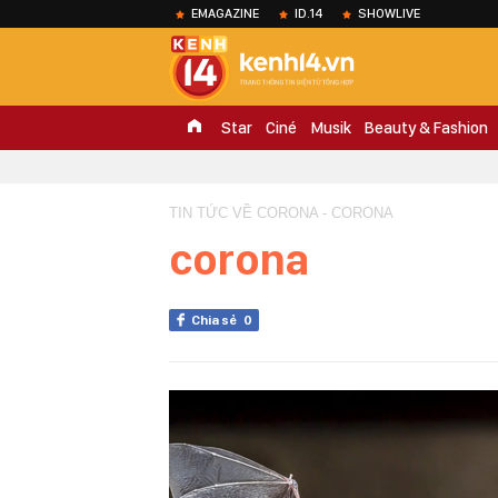
EMAGAZINE
ID.14
SHOWLIVE
Star
Ciné
Musik
Beauty & Fashion
TIN TỨC VỀ CORONA - CORONA
corona
Chia sẻ
0