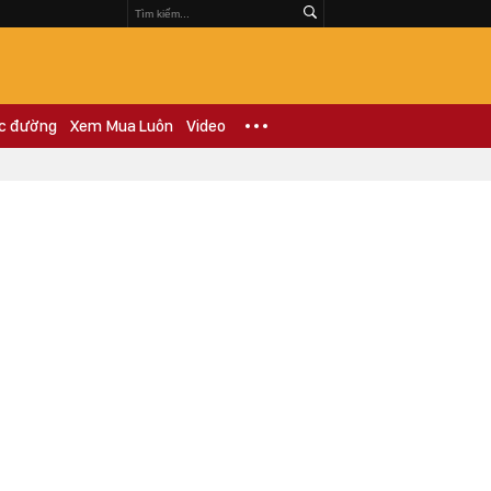
c đường
Xem Mua Luôn
Video