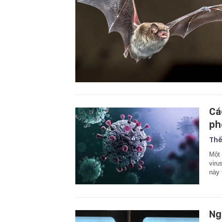
Cá
ph
Thế
Một 
viru
này 
Ng