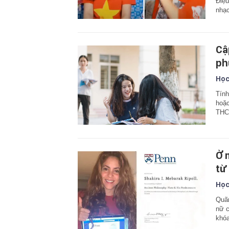
Điệu
nhạc
Cậ
ph
Học
Tính
hoặc
THCS
Ở 
từ
Học
Quãn
nữ c
khóa