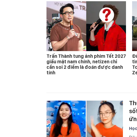
Trấn Thành tung ảnh phim Tết 2027
Đừ
giấu mặt nam chính, netizen chỉ
t
cần soi 2 điểm là đoán được danh
T
tính
Z
Th
số
ứn
Học