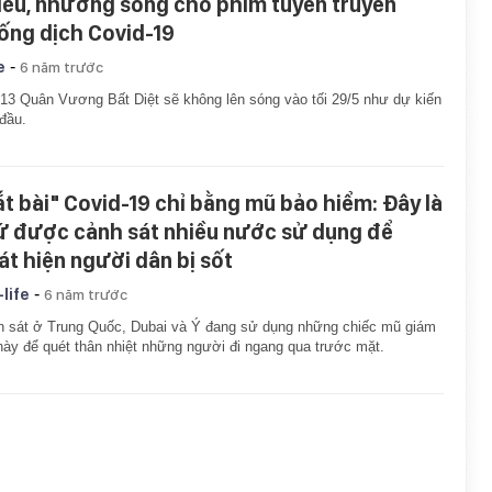
iếu, nhường sóng cho phim tuyên truyền
ống dịch Covid-19
-
e
6 năm trước
13 Quân Vương Bất Diệt sẽ không lên sóng vào tối 29/5 như dự kiến
đầu.
ắt bài" Covid-19 chỉ bằng mũ bảo hiểm: Đây là
ứ được cảnh sát nhiều nước sử dụng để
át hiện người dân bị sốt
-
-life
6 năm trước
 sát ở Trung Quốc, Dubai và Ý đang sử dụng những chiếc mũ giám
này để quét thân nhiệt những người đi ngang qua trước mặt.