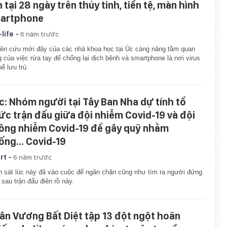
 tại 28 ngày trên thủy tinh, tiền tệ, màn hình
artphone
-
-life
6 năm trước
ên cứu mới đây của các nhà khoa học tại Úc càng nâng tầm quan
g của việc rửa tay để chống lại dịch bệnh và smartphone là nơi virus
hể lưu trú.
c: Nhóm người tại Tây Ban Nha dự tính tổ
ức trận đấu giữa đội nhiễm Covid-19 và đội
ông nhiễm Covid-19 để gây quỹ nhằm
ống... Covid-19
-
rt
6 năm trước
 sát lúc này đã vào cuộc để ngăn chặn cũng như tìm ra người đứng
 sau trận đấu điên rồ này.
ân Vương Bất Diệt tập 13 đột ngột hoãn