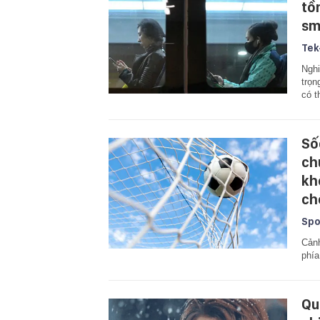
tồn
sm
Tek
Nghi
trọn
có t
Số
ch
kh
ch
Spo
Cảnh
phía
Qu