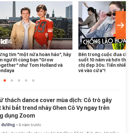
ng tìm "một nửa hoàn hảo", hãy
Bên trong cuộc đua chốn
ìm người cùng bạn "Grow
suốt 10 năm và hơn thế n
ogether" như Tom Holland và
chị đẹp 30s: Tiền nhiều c
endaya
vé vào cửa”!
ử thách dance cover mùa dịch: Cô trò gây
t khi bắt trend nhảy Ghen Cô Vy ngay trên
g dụng Zoom
-
 đường
6 năm trước