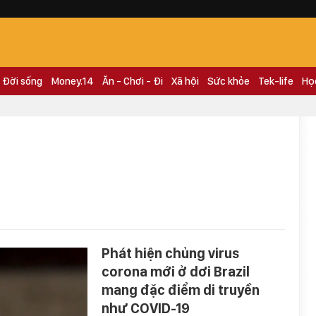
Đời sống
Money.14
Ăn - Chơi - Đi
Xã hội
Sức khỏe
Tek-life
Họ
Phát hiện chủng virus
corona mới ở dơi Brazil
mang đặc điểm di truyền
như COVID-19