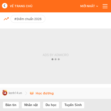
VỀ TRANG CHỦ
MỚI NHẤT
MỚI NHẤT
#Điểm chuẩn 2026
Xem thêm
Học đường
Bản tin
Nhân vật
Du học
Tuyển Sinh