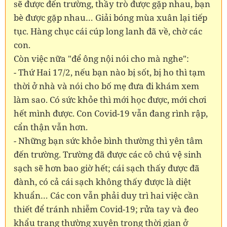
sẽ được đến trường, thầy trò được gặp nhau, bạn
bè được gặp nhau… Giải bóng mùa xuân lại tiếp
tục. Hàng chục cái cúp long lanh đã về, chờ các
con.
Còn việc nữa "để ông nội nói cho mà nghe":
- Thứ Hai 17/2, nếu bạn nào bị sốt, bị ho thì tạm
thời ở nhà và nói cho bố mẹ đưa đi khám xem
làm sao. Có sức khỏe thì mới học được, mới chơi
hết mình được. Con Covid-19 vẫn đang rình rập,
cẩn thận vẫn hơn.
- Những bạn sức khỏe bình thường thì yên tâm
đến trường. Trường đã được các cô chú vệ sinh
sạch sẽ hơn bao giờ hết; cái sạch thấy được đã
đành, có cả cái sạch không thấy được là diệt
khuẩn… Các con vẫn phải duy trì hai việc cần
thiết để tránh nhiễm Covid-19; rửa tay và đeo
khẩu trang thường xuyên trong thời gian ở