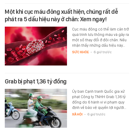
Một khi cục máu đông xuất hiện, chúng rất dễ
phát ra 5 dấu hiệu này ở chân: Xem ngay!
Cục máu đông có thể làm cản trở
quá trình lưu thông máu và gây ra
một số thay đổi ở đôi chân. Nếu
nhận thấy những dấu hiệu này…
SỨC KHỎE
-
6 giờ trước
Grab bị phạt 1,36 tỷ đồng
Ủy ban Cạnh tranh Quốc gia xử
phạt Công ty TNHH Grab 1,36 tỷ
đồng do 6 hành vi vi phạm quy
định về bảo vệ quyền lợi người…
XÃ HỘI
-
6 giờ trước