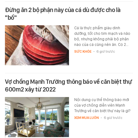
Đừng ăn 2 bộ phận này của cá dù được cho là
"bổ"
Cá là thực phẩm giàu dinh
dưỡng, tốt cho tim mạch và não
bộ, nhưng không phải bộ phận
nào của cá cũng nên ăn. Có 2…
SỨC KHỎE
-
6 giờ trước
Vợ chồng Mạnh Trường thông báo về căn biệt thự
600m2 xây từ 2022
Nội dung cụ thể thông báo mới
của vợ chồng diễn viên Mạnh
Trường về căn biệt thự này là gì?
XEM MUA LUÔN
-
6 giờ trước