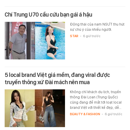
Chí Trung U70 cầu cứu bạn gái á hậu
Động thái của nam NSƯT thu hút
sự chú ý của nhiều người.
STAR
-
6 giờ trước
5 local brand Việt giá mềm, đang viral được
truyền thông xứ Đài mách nên mua
Không chỉ khách du lịch, truyền
thông Đài Loan (Trung Quốc)
cũng đang để mắt tới loạt local
brand Việt với thiết kế đẹp, dễ…
BEAUTY & FASHION
-
6 giờ trước