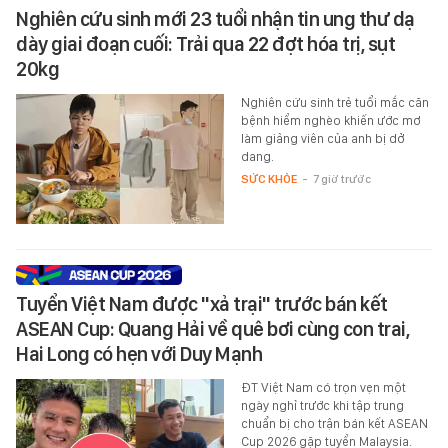
Nghiên cứu sinh mới 23 tuổi nhận tin ung thư dạ
dày giai đoạn cuối: Trải qua 22 đợt hóa trị, sụt
20kg
Nghiên cứu sinh trẻ tuổi mắc căn
bệnh hiểm nghèo khiến ước mơ
làm giảng viên của anh bị dở
dang.
SỨC KHỎE
-
7 giờ trước
Tuyển Việt Nam được "xả trại" trước bán kết
ASEAN Cup: Quang Hải về quê bơi cùng con trai,
Hai Long có hẹn với Duy Mạnh
ĐT Việt Nam có trọn vẹn một
ngày nghỉ trước khi tập trung
chuẩn bị cho trận bán kết ASEAN
Cup 2026 gặp tuyển Malaysia.