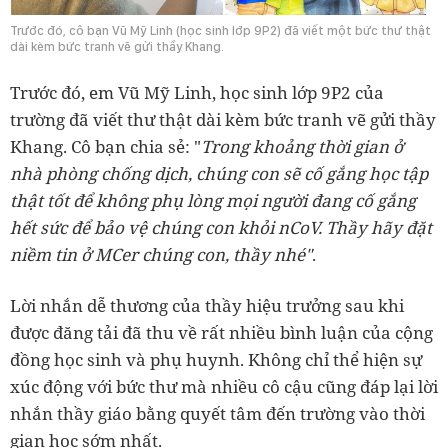
Trước đó, cô bạn Vũ Mỹ Linh (học sinh lớp 9P2) đã viết một bức thư thật
dài kèm bức tranh vẽ gửi thầy Khang.
Trước đó, em Vũ Mỹ Linh, học sinh lớp 9P2 của
trường đã viết thư thật dài kèm bức tranh vẽ gửi thầy
Khang. Cô bạn chia sẻ: "
Trong khoảng thời gian ở
nhà phòng chống dịch, chúng con sẽ cố gắng học tập
thật tốt để không phụ lòng mọi người đang cố gắng
hết sức để bảo vệ chúng con khỏi nCoV. Thầy hãy đặt
niềm tin ở MCer chúng con, thầy nhé"
.
Lời nhắn dễ thương của thầy hiệu trưởng sau khi
được đăng tải đã thu về rất nhiều bình luận của cộng
đồng học sinh và phụ huynh. Không chỉ thể hiện sự
xúc động với bức thư mà nhiều cô cậu cũng đáp lại lời
nhắn thầy giáo bằng quyết tâm đến trường vào thời
gian học sớm nhất.