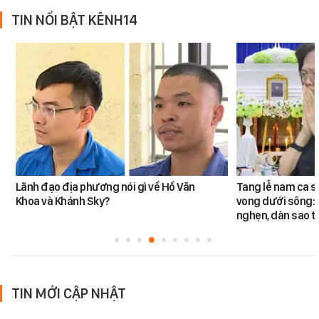
TIN NỔI BẬT KÊNH14
Lãnh đạo địa phương nói gì về Hồ Văn
Tang lễ nam ca s
Khoa và Khánh Sky?
vong dưới sông: 
nghẹn, dàn sao t
TIN MỚI CẬP NHẬT