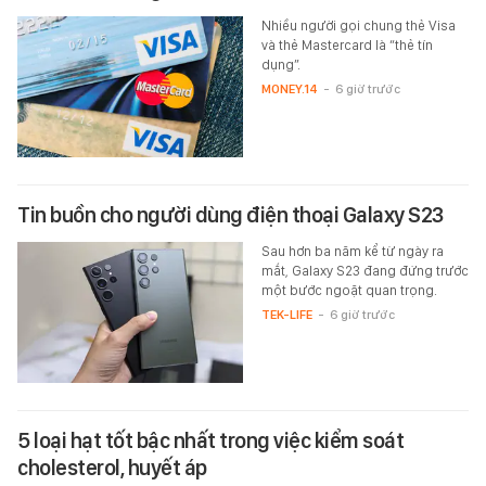
Nhiều người gọi chung thẻ Visa
và thẻ Mastercard là “thẻ tín
dụng”.
MONEY.14
-
6 giờ trước
Tin buồn cho người dùng điện thoại Galaxy S23
Sau hơn ba năm kể từ ngày ra
mắt, Galaxy S23 đang đứng trước
một bước ngoặt quan trọng.
TEK-LIFE
-
6 giờ trước
5 loại hạt tốt bậc nhất trong việc kiểm soát
cholesterol, huyết áp