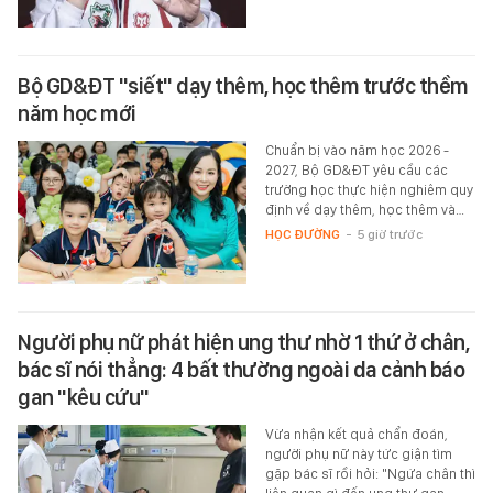
Bộ GD&ĐT "siết" dạy thêm, học thêm trước thềm
năm học mới
Chuẩn bị vào năm học 2026 -
2027, Bộ GD&ĐT yêu cầu các
trường học thực hiện nghiêm quy
định về dạy thêm, học thêm và…
HỌC ĐƯỜNG
-
5 giờ trước
Người phụ nữ phát hiện ung thư nhờ 1 thứ ở chân,
bác sĩ nói thẳng: 4 bất thường ngoài da cảnh báo
gan "kêu cứu"
Vừa nhận kết quả chẩn đoán,
người phụ nữ này tức giận tìm
gặp bác sĩ rồi hỏi: "Ngứa chân thì