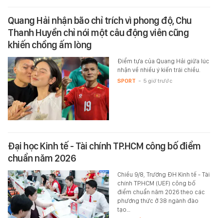
Quang Hải nhận bão chỉ trích vì phong độ, Chu
Thanh Huyền chỉ nói một câu động viên cũng
khiến chồng ấm lòng
Điểm tựa của Quang Hải giữa lúc
nhận về nhiều ý kiến trái chiều.
SPORT
-
5 giờ trước
Đại học Kinh tế - Tài chính TP.HCM công bố điểm
chuẩn năm 2026
Chiều 9/8, Trường ĐH Kinh tế - Tài
chính TP.HCM (UEF) công bố
điểm chuẩn năm 2026 theo các
phương thức ở 38 ngành đào
tạo…