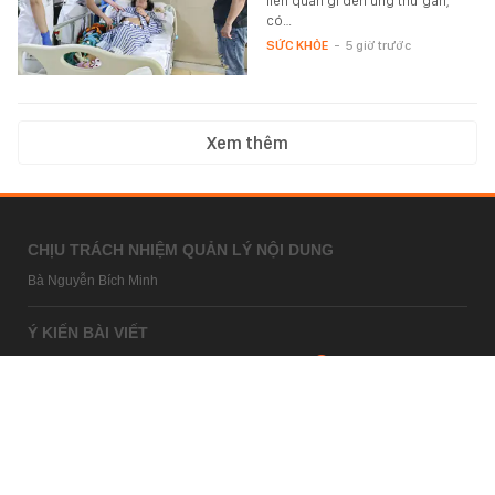
liên quan gì đến ung thư gan,
có…
SỨC KHỎE
-
5 giờ trước
Xem thêm
CHỊU TRÁCH NHIỆM QUẢN LÝ NỘI DUNG
Bà Nguyễn Bích Minh
Ý KIẾN BÀI VIẾT
bandoc@kenh14.vn
Câu hỏi thường gặp
HỢP TÁC NỘI DUNG
marketing@kenh14.vn
024 7309 5555