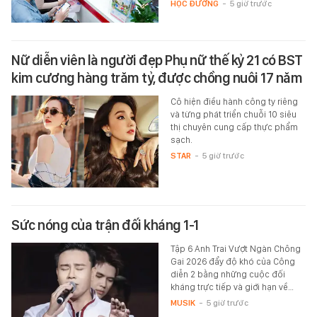
HỌC ĐƯỜNG
-
5 giờ trước
Nữ diễn viên là người đẹp Phụ nữ thế kỷ 21 có BST
kim cương hàng trăm tỷ, được chồng nuôi 17 năm
Cô hiện điều hành công ty riêng
và từng phát triển chuỗi 10 siêu
thị chuyên cung cấp thực phẩm
sạch.
STAR
-
5 giờ trước
Sức nóng của trận đối kháng 1-1
Tập 6 Anh Trai Vượt Ngàn Chông
Gai 2026 đẩy độ khó của Công
diễn 2 bằng những cuộc đối
kháng trực tiếp và giới hạn về…
MUSIK
-
5 giờ trước