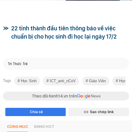
22 tỉnh thành đầu tiên thông báo về việc
chuẩn bị cho học sinh đi học lại ngày 17/2
Trí Thức Trẻ
Tags
Học Sinh
ICT_anti_nCoV
Giáo Viên
Học Sin
Theo dõi Kenh14.vn trên
Chia sẻ
Sao chép link
CÙNG MỤC
ĐANG HOT