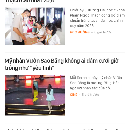
Thạch cao nhất 25,8
Chiều 9/8, Trường Đại học Y khoa
Phạm Ngọc Thạch công bố điểm
chuẩn trúng tuyển đại học chính
quy năm 2026.
HỌC ĐƯỜNG
-
6 giờ trước
Mỹ nhân Vườn Sao Băng không ai dám cưới giờ
trông như “yêu tinh”
Mỗi lần nhìn thấy mỹ nhân Vườn
Sao Băng là mọi người lại bất
ngờ với nhan sắc của cô.
CINE
-
5 giờ trước