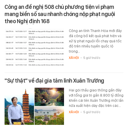
Công an đề nghị 508 chủ phương tiện vi phạm
mang biển số sau nhanh chóng nộp phạt nguội
theo Nghị định 168
Công an tỉnh Thanh Hóa mới đây
đã công bố kết quả phát hiện và
xử lý phạt nguội lỗi chạy quá tốc
độ trên nhiều tuyến quốc lộ
trong…
XÃ HỘI
-
5 giờ trước
"Sự thật" về đại gia tâm linh Xuân Trường
Hai gói thầu giao thông gần đây
với tổng giá trị gần 8.800 tỷ đồng
khiến cái tên Xuân Trường một lần
nữa xuất hiện dày đặc trên các…
XÃ HỘI
-
5 giờ trước