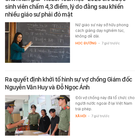
sinh viên chấm 4,3 điểm, lý do đằng sau khiến
nhiều giáo sư phải đỏ mặt
Nữ giáo sư này sở hữu phong
cách giảng dạy nghiêm túc,
không dễ dãi.
HỌC ĐƯỜNG
-
7 giờ trước
Ra quyết định khởi tố hình sự vợ chồng Giám đốc
Nguyễn Văn Huy và Đỗ Ngọc Ánh
Đôi vợ chồng này đã tổ chức cho
người nước ngoài ở lại Việt Nam
trái phép.
XÃ HỘI
-
7 giờ trước