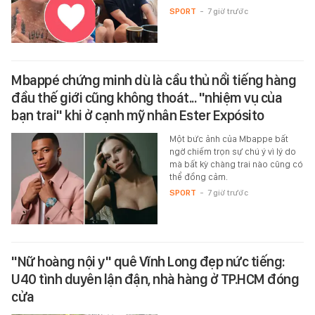
SPORT
-
7 giờ trước
Mbappé chứng minh dù là cầu thủ nổi tiếng hàng
đầu thế giới cũng không thoát... "nhiệm vụ của
bạn trai" khi ở cạnh mỹ nhân Ester Expósito
Một bức ảnh của Mbappe bất
ngờ chiếm trọn sự chú ý vì lý do
mà bất kỳ chàng trai nào cũng có
thể đồng cảm.
SPORT
-
7 giờ trước
"Nữ hoàng nội y" quê Vĩnh Long đẹp nức tiếng:
U40 tình duyên lận đận, nhà hàng ở TP.HCM đóng
cửa