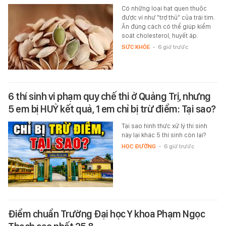
Có những loại hạt quen thuộc
được ví như "trợ thủ" của trái tim.
Ăn đúng cách có thể giúp kiểm
soát cholesterol, huyết áp.
SỨC KHỎE
-
6 giờ trước
6 thí sinh vi phạm quy chế thi ở Quảng Trị, nhưng
5 em bị HUỶ kết quả, 1 em chỉ bị trừ điểm: Tại sao?
Tại sao hình thức xử lý thí sinh
này lại khác 5 thí sinh còn lại?
HỌC ĐƯỜNG
-
6 giờ trước
Điểm chuẩn Trường Đại học Y khoa Phạm Ngọc