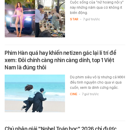
Cuộc sống của "nữ hoàng nội y"
này những năm qua có không ít
biến động.
STAR
-
7 giờ trước
Phim Hàn quá hay khiến netizen gác lại lí trí để
xem: Đôi chính càng nhìn càng dính, top 1 Việt
Nam là đúng thôi
Dù phim siêu vô lý nhưng cả MXH
đều tình nguyện cho qua vì quá
cuốn, xem là dính cứng ngắc.
CINE
-
7 giờ trước
Chủ nhân giải "Nobel Toán học" 2026 chỉ được