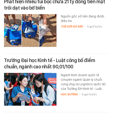
Phát hiện nhiều túi bọc chứa 21 tỷ đồng tiền mặt
trôi dạt vào bờ biển
Nguồn gốc số tiền đang được
điều tra.
THẾ GIỚI ĐÓ ĐÂY
-
5 giờ trước
Trường Đại học Kinh tế - Luật công bố điểm
chuẩn, ngành cao nhất 90,01/100
Ngành Kinh doanh quốc tế
(chuyên ngành Quản lý chuỗi
cung ứng và Logistics quốc tế)
của Trường ĐH Kinh tế - Luật…
HỌC ĐƯỜNG
-
5 giờ trước