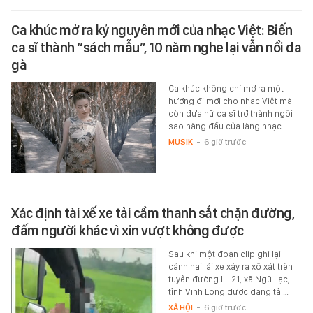
Ca khúc mở ra kỷ nguyên mới của nhạc Việt: Biến
ca sĩ thành “sách mẫu”, 10 năm nghe lại vẫn nổi da
gà
Ca khúc không chỉ mở ra một
hướng đi mới cho nhạc Việt mà
còn đưa nữ ca sĩ trở thành ngôi
sao hàng đầu của làng nhạc.
MUSIK
-
6 giờ trước
Xác định tài xế xe tải cầm thanh sắt chặn đường,
đấm người khác vì xin vượt không được
Sau khi một đoạn clip ghi lại
cảnh hai lái xe xảy ra xô xát trên
tuyến đường HL21, xã Ngũ Lạc,
tỉnh Vĩnh Long được đăng tải…
XÃ HỘI
-
6 giờ trước