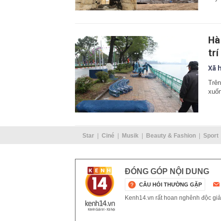
Hà
trí
Xã 
Trên
xuốn
Star
Ciné
Musik
Beauty & Fashion
Sport
ĐÓNG GÓP NỘI DUNG
CÂU HỎI THƯỜNG GẶP
Kenh14.vn rất hoan nghênh độc giả g