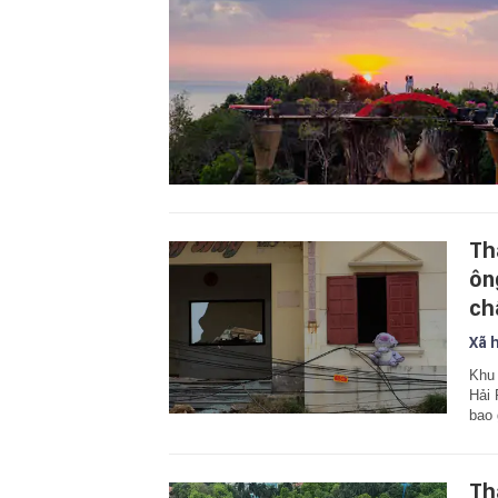
Th
ôn
ch
Xã 
Khu 
Hải 
bao 
Th