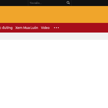
c đường
Xem Mua Luôn
Video