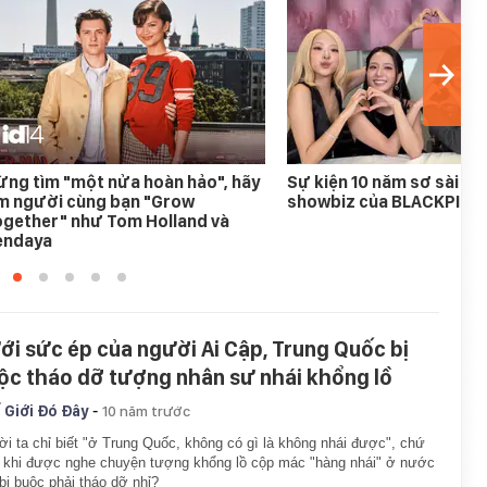
ng tìm "một nửa hoàn hảo", hãy
Sự kiện 10 năm sơ sài nh
ìm người cùng bạn "Grow
showbiz của BLACKPINK
ogether" như Tom Holland và
endaya
ới sức ép của người Ai Cập, Trung Quốc bị
ộc tháo dỡ tượng nhân sư nhái khổng lồ
-
 Giới Đó Đây
10 năm trước
i ta chỉ biết "ở Trung Quốc, không có gì là không nhái được", chứ
khi được nghe chuyện tượng khổng lồ cộp mác "hàng nhái" ở nước
bị buộc phải tháo dỡ nhỉ?