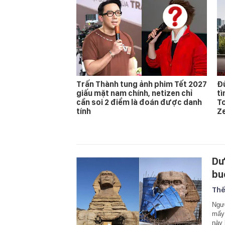
Trấn Thành tung ảnh phim Tết 2027
Đừ
giấu mặt nam chính, netizen chỉ
t
cần soi 2 điểm là đoán được danh
T
tính
Z
Dư
bu
Thế
Ngườ
mấy 
này 