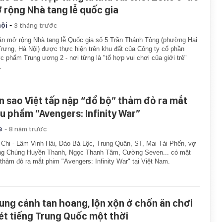
 rộng Nhà tang lễ quốc gia
-
hội
3 tháng trước
n mở rộng Nhà tang lễ Quốc gia số 5 Trần Thánh Tông (phường Hai
rưng, Hà Nội) được thực hiện trên khu đất của Công ty cổ phần
 phẩm Trung ương 2 - nơi từng là "tổ hợp vui chơi của giới trẻ"
…
n sao Việt tấp nập “đổ bộ” thảm đỏ ra mắt
êu phẩm “Avengers: Infinity War”
-
e
8 năm trước
 Chi - Lâm Vinh Hải, Đào Bá Lộc, Trung Quân, ST, Mai Tài Phến, vợ
ng Chúng Huyền Thanh, Ngọc Thanh Tâm, Cường Seven... có mặt
 thảm đỏ ra mắt phim "Avengers: Infinity War" tại Việt Nam.
ung cảnh tan hoang, lộn xộn ở chốn ăn chơi
ét tiếng Trung Quốc một thời