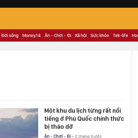
Đời sống
Money.14
Ăn - Chơi - Đi
Xã hội
Sức khỏe
Tek-life
Họ
Một khu du lịch từng rất nổi
tiếng ở Phú Quốc chính thức
bị tháo dỡ
-
Ăn - Chơi - Đi
2 tháng trước