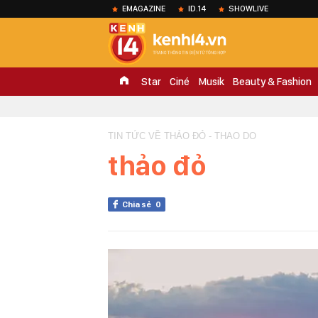
EMAGAZINE
ID.14
SHOWLIVE
Star
Ciné
Musik
Beauty & Fashion
TIN TỨC VỀ THẢO ĐỎ - THAO DO
thảo đỏ
Chia sẻ
0