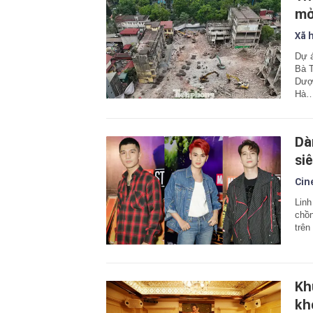
mở
Xã 
Dự á
Bà T
Dược
Hà
Dà
si
Cin
Linh
chồ
trên
Kh
kh