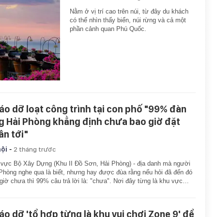
Nằm ở vị trí cao trên núi, từ đây du khách
có thể nhìn thấy biển, núi rừng và cả một
phần cảnh quan Phú Quốc.
áo dỡ loạt công trình tại con phố "99% đàn
g Hải Phòng khẳng định chưa bao giờ đặt
ân tới"
-
hội
2 tháng trước
vực Bộ Xây Dựng (Khu II Đồ Sơn, Hải Phòng) - địa danh mà người
Phòng nghe qua là biết, nhưng hay được đùa rằng nếu hỏi đã đến đó
giờ chưa thì 99% câu trả lời là: "chưa". Nơi đây từng là khu vực…
áo dỡ 'tổ hợp từng là khu vui chơi Zone 9' để