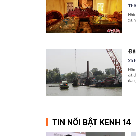
Thế
Nhìn
xa h
Đã
Xã 
Đến 
đã đ
đang
TIN NỔI BẬT KENH 14