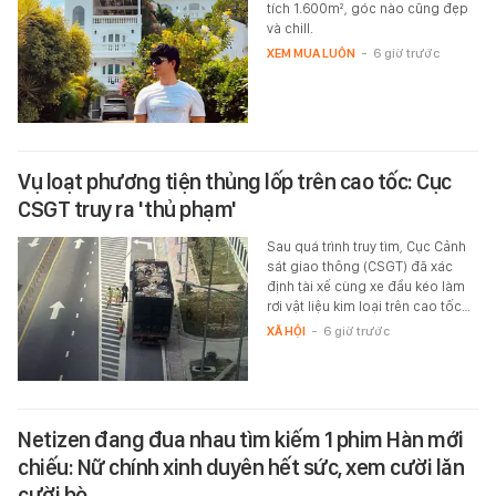
tích 1.600m², góc nào cũng đẹp
và chill.
XEM MUA LUÔN
-
6 giờ trước
Vụ loạt phương tiện thủng lốp trên cao tốc: Cục
CSGT truy ra 'thủ phạm'
Sau quá trình truy tìm, Cục Cảnh
sát giao thông (CSGT) đã xác
định tài xế cùng xe đầu kéo làm
rơi vật liệu kim loại trên cao tốc…
XÃ HỘI
-
6 giờ trước
Netizen đang đua nhau tìm kiếm 1 phim Hàn mới
chiếu: Nữ chính xinh duyên hết sức, xem cười lăn
cười bò