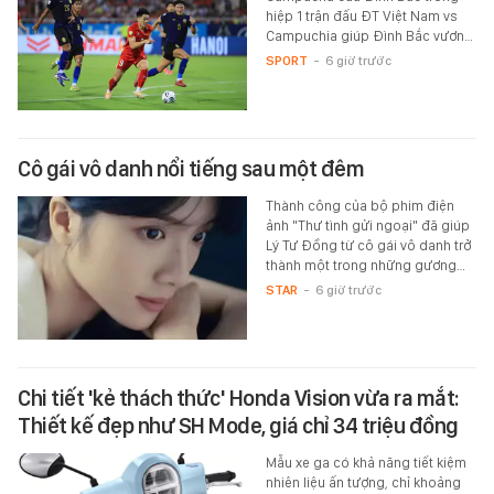
hiệp 1 trận đấu ĐT Việt Nam vs
Campuchia giúp Đình Bắc vươn…
SPORT
-
6 giờ trước
Cô gái vô danh nổi tiếng sau một đêm
Thành công của bộ phim điện
ảnh "Thư tình gửi ngoại" đã giúp
Lý Tư Đồng từ cô gái vô danh trở
thành một trong những gương…
STAR
-
6 giờ trước
Chi tiết 'kẻ thách thức' Honda Vision vừa ra mắt:
Thiết kế đẹp như SH Mode, giá chỉ 34 triệu đồng
Mẫu xe ga có khả năng tiết kiệm
nhiên liệu ấn tượng, chỉ khoảng