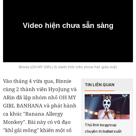
Video hiện chưa sẵn sàng
0:00
Binnie (OH MY GIRL) lộ danh tính trên show hát giấu mặt
Vào tháng 4 vừa qua, Binnie
TIN LIÊN QUAN
cùng 2 thành viên HyoJung và
ARin đã lập nhóm nhỏ OH MY
GIRL BANHANA và phát hành
ca khúc "Banana Allergy
Monkey". Bài này có vũ đạo
Thủ lĩnh boygroup
"khỉ gãi mông" khiến một số
chuyên trị ballad xuất