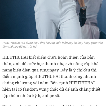
HIEUTHUHAI tạo được hiệu ứng khi rap, đến hiện nay lại loay hoay giữa việc
làm thế nào để hát tốt hơn
HIEUTHUHAI biết điểm chưa hoàn thiện của bản
thân, anh dốc sức học thanh nhạc và nâng cấp khả
năng biểu diễn qua từng ngày. Đây là ý chí cầu thị,
điểm mạnh giúp HIEUTHUHAI thành công nhanh
chóng chỉ trong vài năm. Bên cạnh HIEUTHUHAI
hiện tại có fandom vững chắc đủ để anh chàng thiết
lập thêm nhiều kỷ lục nhạc số.