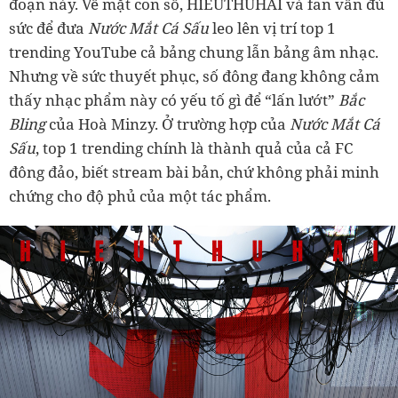
đoạn này. Về mặt con số, HIEUTHUHAI và fan vẫn đủ
sức để đưa
Nước Mắt Cá Sấu
leo lên vị trí top 1
trending YouTube cả bảng chung lẫn bảng âm nhạc.
Nhưng về sức thuyết phục, số đông đang không cảm
thấy nhạc phẩm này có yếu tố gì để “lấn lướt”
Bắc
Bling
của Hoà Minzy. Ở trường hợp của
Nước Mắt Cá
Sấu
, top 1 trending chính là thành quả của cả FC
đông đảo, biết stream bài bản, chứ không phải minh
chứng cho độ phủ của một tác phẩm.