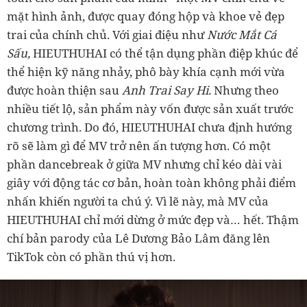
mặt hình ảnh, được quay đóng hộp và khoe vẻ đẹp
trai của chính chủ. Với giai điệu như
Nước Mắt Cá
Sấu,
HIEUTHUHAI có thể tận dụng phần điệp khúc để
thể hiện kỹ năng nhảy, phô bày khía cạnh mới vừa
được hoàn thiện sau
Anh Trai Say Hi.
Nhưng theo
nhiều tiết lộ, sản phẩm này vốn được sản xuất trước
chương trình. Do đó, HIEUTHUHAI chưa định hướng
rõ sẽ làm gì để MV trở nên ấn tượng hơn. Có một
phần dancebreak ở giữa MV nhưng chỉ kéo dài vài
giây với động tác cơ bản, hoàn toàn không phải điểm
nhấn khiến người ta chú ý. Vì lẽ này, mà MV của
HIEUTHUHAI chỉ mới dừng ở mức đẹp và… hết. Thậm
chí bản parody của Lê Dương Bảo Lâm đăng lên
TikTok còn có phần thú vị hơn.