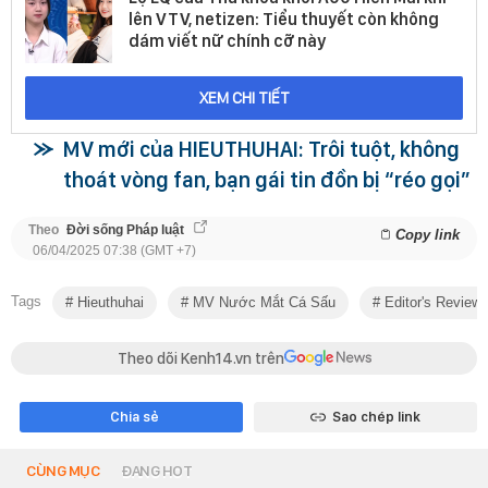
lên VTV, netizen: Tiểu thuyết còn không
dám viết nữ chính cỡ này
XEM CHI TIẾT
MV mới của HIEUTHUHAI: Trôi tuột, không
thoát vòng fan, bạn gái tin đồn bị “réo gọi”
Theo
Đời sống Pháp luật
Copy link
06/04/2025 07:38 (GMT +7)
Tags
Hieuthuhai
MV Nước Mắt Cá Sấu
Editor's Review
Theo dõi Kenh14.vn trên
Chia sẻ
Sao chép link
CÙNG MỤC
ĐANG HOT