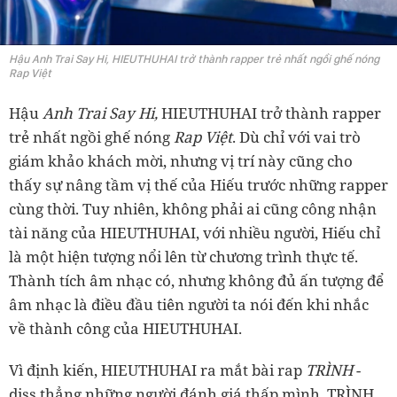
Hậu Anh Trai Say Hi, HIEUTHUHAI trở thành rapper trẻ nhất ngồi ghế nóng
Rap Việt
Hậu
Anh Trai Say Hi,
HIEUTHUHAI trở thành rapper
trẻ nhất ngồi ghế nóng
Rap Việt
. Dù chỉ với vai trò
giám khảo khách mời, nhưng vị trí này cũng cho
thấy sự nâng tầm vị thế của Hiếu trước những rapper
cùng thời. Tuy nhiên, không phải ai cũng công nhận
tài năng của HIEUTHUHAI, với nhiều người, Hiếu chỉ
là một hiện tượng nổi lên từ chương trình thực tế.
Thành tích âm nhạc có, nhưng không đủ ấn tượng để
âm nhạc là điều đầu tiên người ta nói đến khi nhắc
về thành công của HIEUTHUHAI.
Vì định kiến, HIEUTHUHAI ra mắt bài rap
TRÌNH
-
diss thẳng những người đánh giá thấp mình. TRÌNH