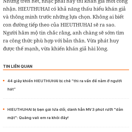
Nhưng trên hết, nhạc phải hay thì khán giả mới công
nhận. HIEUTHUHAI có khả năng thấu hiểu khán giả
và thông minh trước những lựa chọn. Không ai biết
con đường tiếp theo của HIEUTHUHAI sẽ ra sao.
Người hâm mộ tin chắc rằng, anh chàng sẽ sớm tìm
ra công thức phù hợp với bản thân. Vừa phát huy
được thế mạnh, vừa khiến khán giả hài lòng.
TIN LIÊN QUAN
44 giây khiến HIEUTHUHAI bị chê “thì ra vấn đề nằm ở người
hát”
HIEUTHUHAI bị bạn gái lừa dối, dành hẳn MV 3 phút rưỡi "dằn
mặt": Quăng vali em ra khỏi đây!