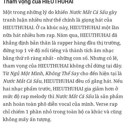
Tham vọng của HIEUTHUHAI
Một trong những lý do khiến
Nước Mắt Cá Sấu
gây
tranh luận nhiều như thế chính là giọng hát của
HIEUTHUHAI. Ở ca khúc này, HIEUTHUHAI một lần
nữa hát nhiều hơn rap. Năm qua, HIEUTHUHAI đã
khẳng định bản thân là rapper hàng đầu thị trường,
đứng top 1 về độ nổi tiếng và thành tích âm nhạc
bằng thứ rõ ràng nhất - những con số. Nhưng có lẽ,
tham vọng của HIEUTHUHAI không chỉ dừng tại đây.
Từ
Ngủ Một Mình, Không Thể Say
cho đến hiện tại là
Nước Mắt Cá Sấu
, HIEUTHUHAI đều cố gắng hát. Nếu
hai nhạc phẩm trước, HIEUTHUHAI gia giảm hơn ở
mức độ rap melody thì
Nước Mắt Cá Sấu
là sản phẩm
anh hoàn toàn phô diễn vocal của mình. Verse rap
chỉ chiếm 1 phần nhỏ trong toàn bộ ca khúc và cũng
không mấy ấn tượng.