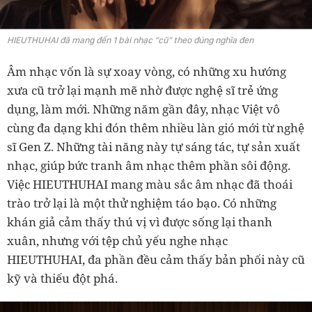
HIEUTHUHAI đã mang đến 1 bài nhạc “cũ” theo đúng nghĩa đen
Âm nhạc vốn là sự xoay vòng, có những xu hướng
xưa cũ trở lại mạnh mẽ nhờ được nghệ sĩ trẻ ứng
dụng, làm mới. Những năm gần đây, nhạc Việt vô
cùng đa dạng khi đón thêm nhiều làn gió mới từ nghệ
sĩ Gen Z. Những tài năng này tự sáng tác, tự sản xuất
nhạc, giúp bức tranh âm nhạc thêm phần sôi động.
Việc HIEUTHUHAI mang màu sắc âm nhạc đã thoái
trào trở lại là một thử nghiệm táo bạo. Có những
khán giả cảm thấy thú vị vì được sống lại thanh
xuân, nhưng với tệp chủ yếu nghe nhạc
HIEUTHUHAI, đa phần đều cảm thấy bản phối này cũ
kỹ và thiếu đột phá.