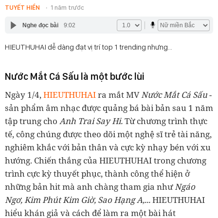
TUYẾT HIỀN
1 năm trước
Nghe đọc bài
9:02
HIEUTHUHAI dễ dàng đạt vị trí top 1 trending nhưng…
Nước Mắt Cá Sấu là một bước lùi
Ngày 1/4,
HIEUTHUHAI
ra mắt MV
Nước Mắt Cá Sấu
-
sản phẩm âm nhạc được quảng bá bài bản sau 1 năm
tập trung cho
Anh Trai Say Hi.
Từ chương trình thực
tế, công chúng được theo dõi một nghệ sĩ trẻ tài năng,
nghiêm khắc với bản thân và cực kỳ nhạy bén với xu
hướng. Chiến thắng của HIEUTHUHAI trong chương
trình cực kỳ thuyết phục, thành công thể hiện ở
những bản hit mà anh chàng tham gia như
Ngáo
Ngơ, Kim Phút Kim Giờ, Sao Hạng A,...
HIEUTHUHAI
hiểu khán giả và cách để làm ra một bài hát