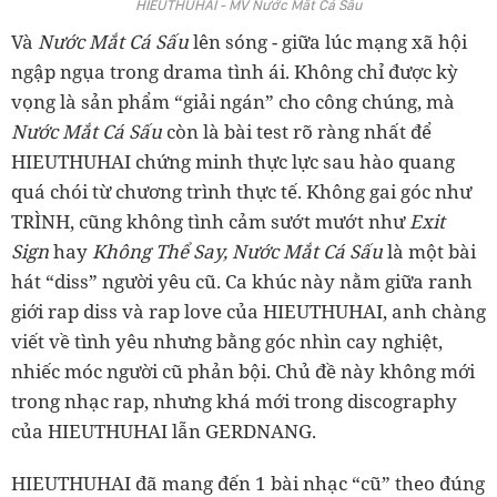
HIEUTHUHAI - MV Nước Mắt Cá Sấu
Và
Nước Mắt Cá Sấu
lên sóng - giữa lúc mạng xã hội
ngập ngụa trong drama tình ái. Không chỉ được kỳ
vọng là sản phẩm “giải ngán” cho công chúng, mà
Nước Mắt Cá Sấu
còn là bài test rõ ràng nhất để
HIEUTHUHAI chứng minh thực lực sau hào quang
quá chói từ chương trình thực tế. Không gai góc như
TRÌNH, cũng không tình cảm sướt mướt như
Exit
Sign
hay
Không Thể Say, Nước Mắt Cá Sấu
là một bài
hát “diss” người yêu cũ. Ca khúc này nằm giữa ranh
giới rap diss và rap love của HIEUTHUHAI, anh chàng
viết về tình yêu nhưng bằng góc nhìn cay nghiệt,
nhiếc móc người cũ phản bội. Chủ đề này không mới
trong nhạc rap, nhưng khá mới trong discography
của HIEUTHUHAI lẫn GERDNANG.
HIEUTHUHAI đã mang đến 1 bài nhạc “cũ” theo đúng