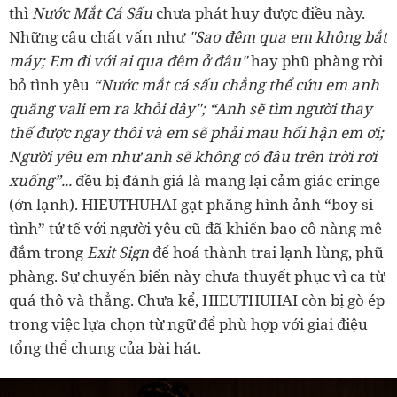
thì
Nước Mắt Cá Sấu
chưa phát huy được điều này.
Những câu chất vấn như
"Sao đêm qua em không bắt
máy; Em đi với ai qua đêm ở đâu"
hay phũ phàng rời
bỏ tình yêu
“Nước mắt cá sấu chẳng thể cứu em anh
quăng vali em ra khỏi đây"; “Anh sẽ tìm người thay
thế được ngay thôi và em sẽ phải mau hối hận em ơi;
Người yêu em như anh sẽ không có đâu trên trời rơi
xuống”...
đều bị đánh giá là mang lại cảm giác cringe
(ớn lạnh). HIEUTHUHAI gạt phăng hình ảnh “boy si
tình” tử tế với người yêu cũ đã khiến bao cô nàng mê
đắm trong
Exit Sign
để hoá thành trai lạnh lùng, phũ
phàng. Sự chuyển biến này chưa thuyết phục vì ca từ
quá thô và thẳng. Chưa kể, HIEUTHUHAI còn bị gò ép
trong việc lựa chọn từ ngữ để phù hợp với giai điệu
tổng thể chung của bài hát.