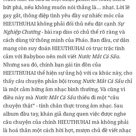
bứt phá, nếu không muốn nói thẳng là… nhạt. Lời lẽ
gay gắt, thông điệp tình yêu đầy sự nhiếc móc của
HIEUTHUHAI không phải đối thủ nếu đặt cạnh
Sự
Nghiệp Chướng
- bài rap diss có chủ thể rõ ràng và
cách dùng từ thông minh của Pháo. Ban đầu, cư dân
mạng còn suy đoán HIEUTHUHAI có trục trặc tình
cảm với Babyboo nên mới viết
Nước Mắt Cá Sấu.
Nhưng sau đó, chính bạn gái tin đồn của
HIEUTHUHAI thể hiện sự ủng hộ với ca khúc này, cho
thấy câu chuyện phản bội trong
Nước Mắt Cá Sấu
chỉ
là một cảm hứng âm nhạc bình thường. Và cũng vì
điều này mà
Nước Mắt Cá Sấu
thiếu đi một “câu
chuyện thật” - tính chân thực trong âm nhạc. Sau
album đầu tay, khán giả đang quen việc được nghe
câu chuyện của chính HIEUTHUHAI mà không phải
là hoá thân một cách hời hợt, mượn chủ đề viết nhạc