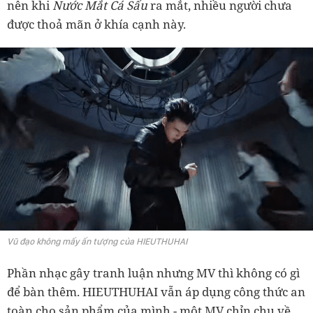
nên khi
Nước Mắt Cá Sấu
ra mắt, nhiều người chưa
được thoả mãn ở khía cạnh này.
Vũ đạo không mấy ấn tượng của HIEUTHUHAI
Phần nhạc gây tranh luận nhưng MV thì không có gì
để bàn thêm. HIEUTHUHAI vẫn áp dụng công thức an
toàn cho sản phẩm của mình - một MV chỉn chu về