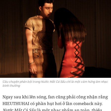
Câu chuyện phản bội trong Nước Mắt Cá Sấu chỉ là một cảm hứng âm nhạc
bình thường
Ngay sau khi lên sóng, fan cũng phải công nhận rằng
HIEUTHUHAI có phần hụt hơi ở lần comeback này.
Nước Mắt Cá Sấu
là một nhạc phẩm an toàn, thiếu