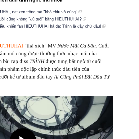
HAI, netizen trông mà "khó chịu vô cùng"
ả đời cũng không "đủ tuổi" bằng HIEUTHUHAI?
ều khiến fan HIEUTHUHAI hả dạ: Trình là đây chứ đâu!
EUTHUHAI
"thả xích" MV
Nước Mắt Cá Sấu.
Cuối
 hâm mộ cũng được thưởng thức nhạc mới của
bài rap diss
TRÌNH
được tung bất ngờ từ cuối
sản phẩm độc lập chính thức đầu tiên của
ỡi kể từ album đầu tay
Ai Cũng Phải Bắt Đầu Từ