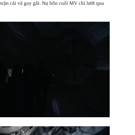
rận cãi vã gay gắt. Nụ hôn cuối MV chỉ lướt qua