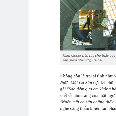
Nam rapper tiếp tục cho thấy quyết
rap điểm nhấn ở giữa bài
Không còn là trai si tình như
K
Nước Mắt Cá Sấu
cực kỳ phũ 
gá
i "Sao đêm qua em không bắ
viết về tâm trạng của một ngườ
"Nước mắt cá sấu chẳng thể c
nghe càng thấm khiến fan phấ