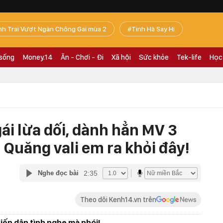
nh Trai Vượt Ngàn Chông Gai mùa 2
Tinh Hà Say Hi
 sống
Money.14
Ăn - Chơi - Đi
Xã hội
Sức khỏe
Tek-life
Học
ái lừa dối, dành hẳn MV 3
 Quăng vali em ra khỏi đây!
2:35
Nghe đọc bài
Theo dõi Kenh14.vn trên
ến dân tình nghe mà nhói!