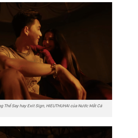
ông Thể Say hay Exit Sign, HIEUTHUHAI của Nước Mắt Cá