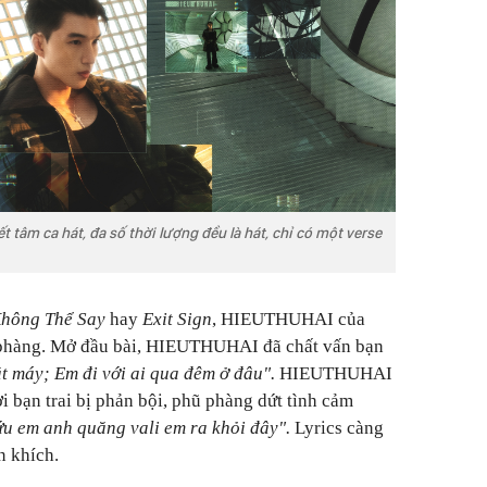
 tâm ca hát, đa số thời lượng đều là hát, chỉ có một verse
hông Thể Say
hay
Exit Sign
, HIEUTHUHAI của
phàng. Mở đầu bài, HIEUTHUHAI đã chất vấn bạn
t máy; Em đi với ai qua đêm ở đâu".
HIEUTHUHAI
i bạn trai bị phản bội, phũ phàng dứt tình cảm
ứu em anh quăng vali em ra khỏi đây".
Lyrics càng
n khích.