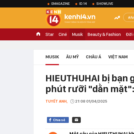
EMAGAZINE
ID.14
SHOWLIVE
A
Star
Ciné
Musik
Beauty & Fashion
Đời
MUSIK
ÂU MỸ
CHÂU Á
VIỆT NAM
HIEUTHUHAI bị bạn g
phút rưỡi "dằn mặt":
TUYẾT ANH,
21:08 01/04/2025
Chia sẻ
Một câu của HIEUTHUHAI khi