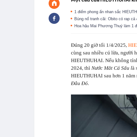
1 điểm phong ấn nhan sắc HIEUTHU
Bùng nổ tranh cãi: Obito có rap c
Hoa hậu Mai Phương Thuý làm 1 đi
Đúng 20 giờ tối 1/4/2025,
HI
cùng sau nhiều cú lừa, người
HIEUTHUHAI. Nếu không tính 
2024, thì
Nước Mắt Cá Sấu l
à 
HIEUTHUHAI sau hơn 1 năm rư
Đâu Đó.