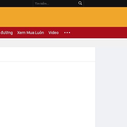
 đường
Xem Mua Luôn
Video