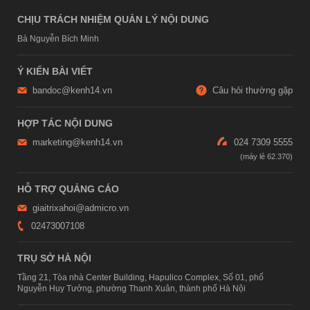
CHỊU TRÁCH NHIỆM QUẢN LÝ NỘI DUNG
Bà Nguyễn Bích Minh
Ý KIẾN BÀI VIẾT
bandoc@kenh14.vn
Câu hỏi thường gặp
HỢP TÁC NỘI DUNG
marketing@kenh14.vn
024 7309 5555
HỖ TRỢ QUẢNG CÁO
giaitrixahoi@admicro.vn
02473007108
TRỤ SỞ HÀ NỘI
Tầng 21, Tòa nhà Center Building, Hapulico Complex, Số 01, phố
Nguyễn Huy Tưởng, phường Thanh Xuân, thành phố Hà Nội