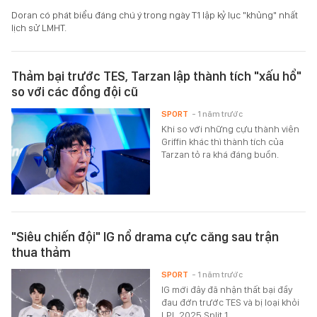
Doran có phát biểu đáng chú ý trong ngày T1 lập kỷ lục "khủng" nhất
lịch sử LMHT.
Thảm bại trước TES, Tarzan lập thành tích "xấu hổ"
so với các đồng đội cũ
SPORT
- 1 năm trước
Khi so với những cựu thành viên
Griffin khác thì thành tích của
Tarzan tỏ ra khá đáng buồn.
"Siêu chiến đội" IG nổ drama cực căng sau trận
thua thảm
SPORT
- 1 năm trước
IG mới đây đã nhận thất bại đầy
đau đớn trước TES và bị loại khỏi
LPL 2025 Split 1.