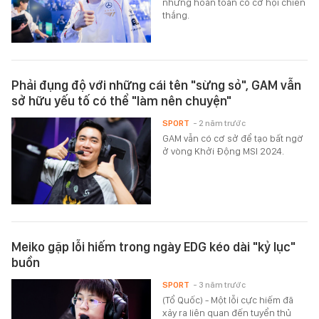
nhưng hoàn toàn có cơ hội chiến
thắng.
Phải đụng độ với những cái tên "sừng sỏ", GAM vẫn
sở hữu yếu tố có thể "làm nên chuyện"
SPORT
- 2 năm trước
GAM vẫn có cơ sở để tạo bất ngờ
ở vòng Khởi Động MSI 2024.
Meiko gặp lỗi hiếm trong ngày EDG kéo dài "kỷ lục"
buồn
SPORT
- 3 năm trước
(Tổ Quốc) - Một lỗi cực hiếm đã
xảy ra liên quan đến tuyển thủ