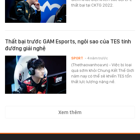
thất bại tại CKTG 2022.
Thất bại trước GAM Esports, ngôi sao của TES tính
đường giải nghệ
SPORT
- 4 năm trước
(Thethaovanhoa.vn) - Việc bị loại
quá sớm khỏi Chung Kết Thế Giới
năm nay có thể sẽ khiến TES tổn
thất lực lượng nặng nề.
Xem thêm