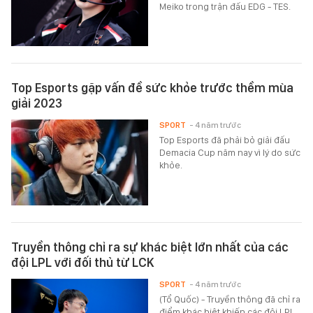
Meiko trong trận đấu EDG - TES.
Top Esports gặp vấn đề sức khỏe trước thềm mùa
giải 2023
SPORT
- 4 năm trước
Top Esports đã phải bỏ giải đấu
Demacia Cup năm nay vì lý do sức
khỏe.
Truyền thông chỉ ra sự khác biệt lớn nhất của các
đội LPL với đối thủ từ LCK
SPORT
- 4 năm trước
(Tổ Quốc) - Truyền thông đã chỉ ra
điểm khác biệt khiến các đội LPL