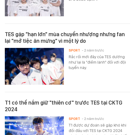
TES gặp "hạn lớn" mùa chuyển nhượng nhưng fan
lại "mở tiệc ăn mừng" vì một lý do
SPORT
- 2 năm trước
Rắc rối mới đây của TES dường
như lại là "điềm lành" đối với đội
tuyển này.
T1 có thể nắm giữ "thiên cơ" trước TES tại CKTG
2024
SPORT
- 2 năm trước
T1 được dự đoán sẽ gặp khó khi
đối đầu với TES tại CKTG 2024