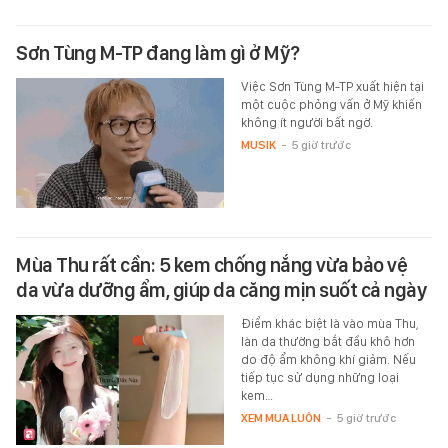
Sơn Tùng M-TP đang làm gì ở Mỹ?
Việc Sơn Tùng M-TP xuất hiện tại
một cuộc phỏng vấn ở Mỹ khiến
không ít người bất ngờ.
MUSIK
-
5 giờ trước
Mùa Thu rất cần: 5 kem chống nắng vừa bảo vệ
da vừa dưỡng ẩm, giúp da căng mịn suốt cả ngày
Điểm khác biệt là vào mùa Thu,
làn da thường bắt đầu khô hơn
do độ ẩm không khí giảm. Nếu
tiếp tục sử dụng những loại
kem…
XEM MUA LUÔN
-
5 giờ trước