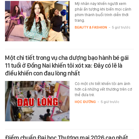
Mỹ nhân này khiến người xem
phải ấn tượng khi biến mọi cảnh
phim thành buổi trình diễn thời
trang.
BEAUTY & FASHION
-
5 giờ trước
Một chi tiết trong vụ cha dượng bạo hành bé gái
11 tuổi ở Đồng Nai khiến tôi xót xa: Đây có lẽ là
điều khiến con đau lòng nhất
Có một chi tiết khiến tôi ám ảnh
hơn cả những vết thương trên cơ
thể đứa trẻ.
HỌC ĐƯỜNG
-
5 giờ trước
Điểm chuẩn Đại học Thương mại 2026 cao nhất