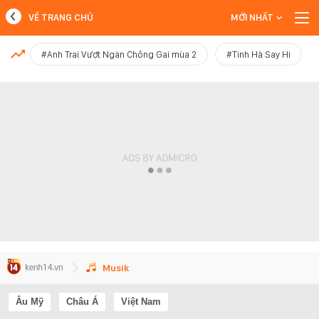
VỀ TRANG CHỦ
MỚI NHẤT
MỚI NHẤT
#Anh Trai Vượt Ngàn Chông Gai mùa 2
#Tinh Hà Say Hi
Xem thêm
Musik
Âu Mỹ
Châu Á
Việt Nam