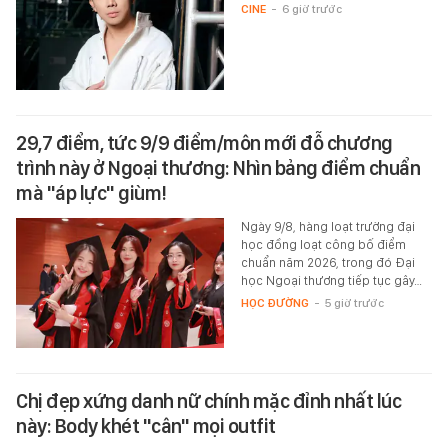
CINE
-
6 giờ trước
29,7 điểm, tức 9/9 điểm/môn mới đỗ chương
trình này ở Ngoại thương: Nhìn bảng điểm chuẩn
mà "áp lực" giùm!
Ngày 9/8, hàng loạt trường đại
học đồng loạt công bố điểm
chuẩn năm 2026, trong đó Đại
học Ngoại thương tiếp tục gây…
HỌC ĐƯỜNG
-
5 giờ trước
Chị đẹp xứng danh nữ chính mặc đỉnh nhất lúc
này: Body khét "cân" mọi outfit