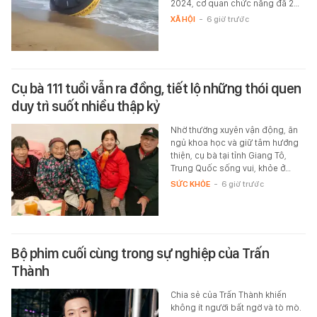
2024, cơ quan chức năng đã 2…
XÃ HỘI
-
6 giờ trước
Cụ bà 111 tuổi vẫn ra đồng, tiết lộ những thói quen
duy trì suốt nhiều thập kỷ
Nhờ thường xuyên vận động, ăn
ngủ khoa học và giữ tâm hướng
thiện, cụ bà tại tỉnh Giang Tô,
Trung Quốc sống vui, khỏe ở…
SỨC KHỎE
-
6 giờ trước
Bộ phim cuối cùng trong sự nghiệp của Trấn
Thành
Chia sẻ của Trấn Thành khiến
không ít người bất ngờ và tò mò.