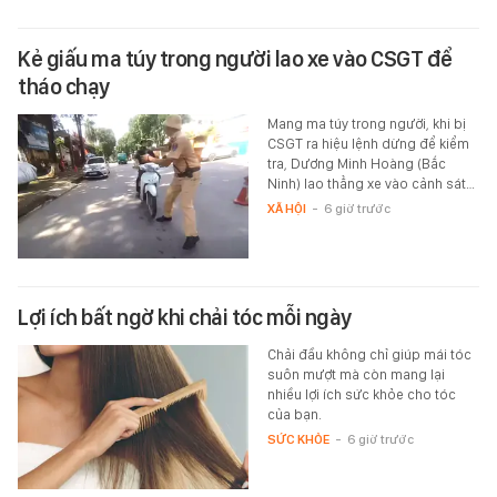
Kẻ giấu ma túy trong người lao xe vào CSGT để
tháo chạy
Mang ma túy trong người, khi bị
CSGT ra hiệu lệnh dừng để kiểm
tra, Dương Minh Hoàng (Bắc
Ninh) lao thẳng xe vào cảnh sát…
XÃ HỘI
-
6 giờ trước
Lợi ích bất ngờ khi chải tóc mỗi ngày
Chải đầu không chỉ giúp mái tóc
suôn mượt mà còn mang lại
nhiều lợi ích sức khỏe cho tóc
của bạn.
SỨC KHỎE
-
6 giờ trước