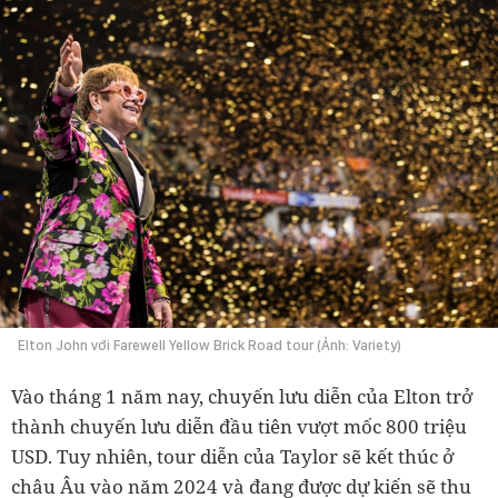
Elton John với Farewell Yellow Brick Road tour (Ảnh: Variety)
Vào tháng 1 năm nay, chuyến lưu diễn của Elton trở
thành chuyến lưu diễn đầu tiên vượt mốc 800 triệu
USD. Tuy nhiên, tour diễn của Taylor sẽ kết thúc ở
châu Âu vào năm 2024 và đang được dự kiến sẽ thu