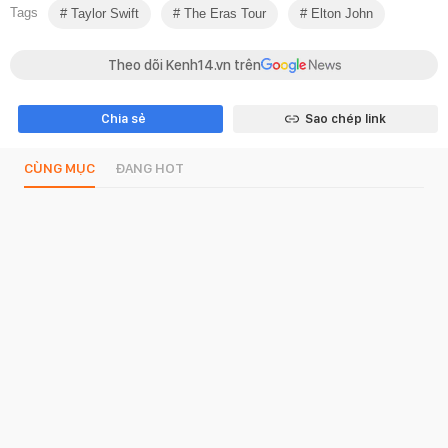
Tags
Taylor Swift
The Eras Tour
Elton John
Theo dõi Kenh14.vn trên
Chia sẻ
Sao chép link
CÙNG MỤC
ĐANG HOT