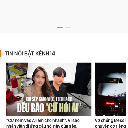
TIN NỔI BẬT KÊNH14
"Cứ ném vào AI làm cho nhanh": Vì sao
Vợ chồng Messi đ
nhân viên dị ứng câu nói này của sếp,
chuyên cơ riêng,