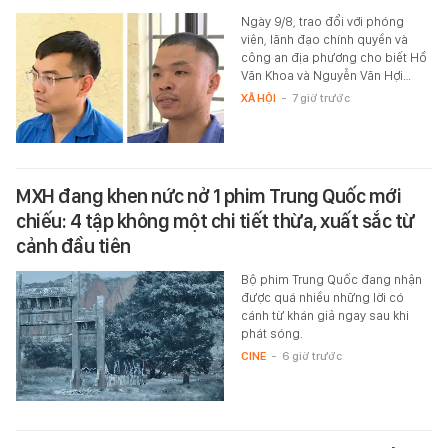
Ngày 9/8, trao đổi với phóng
viên, lãnh đạo chính quyền và
công an địa phương cho biết Hồ
Văn Khoa và Nguyễn Văn Hợi…
XÃ HỘI
-
7 giờ trước
MXH đang khen nức nở 1 phim Trung Quốc mới
chiếu: 4 tập không một chi tiết thừa, xuất sắc từ
cảnh đầu tiên
Bộ phim Trung Quốc đang nhận
được quá nhiều những lời có
cánh từ khán giả ngay sau khi
phát sóng.
CINE
-
6 giờ trước