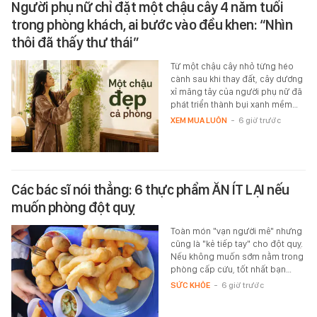
Người phụ nữ chỉ đặt một chậu cây 4 năm tuổi
trong phòng khách, ai bước vào đều khen: “Nhìn
thôi đã thấy thư thái”
Từ một chậu cây nhỏ từng héo
cành sau khi thay đất, cây dương
xỉ măng tây của người phụ nữ đã
phát triển thành bụi xanh mềm…
XEM MUA LUÔN
-
6 giờ trước
Các bác sĩ nói thẳng: 6 thực phẩm ĂN ÍT LẠI nếu
muốn phòng đột quỵ
Toàn món "vạn người mê" nhưng
cũng là "kẻ tiếp tay" cho đột quỵ.
Nếu không muốn sớm nằm trong
phòng cấp cứu, tốt nhất bạn…
SỨC KHỎE
-
6 giờ trước