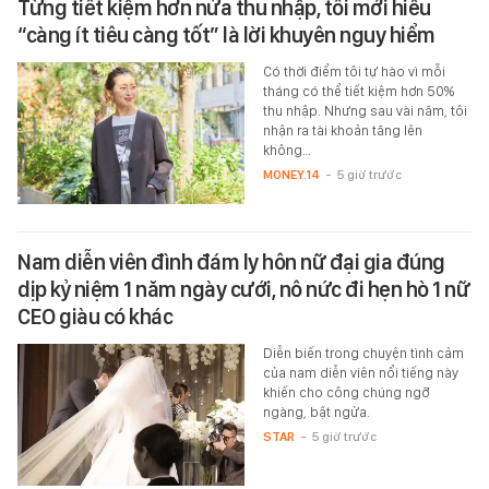
Từng tiết kiệm hơn nửa thu nhập, tôi mới hiểu
“càng ít tiêu càng tốt” là lời khuyên nguy hiểm
Có thời điểm tôi tự hào vì mỗi
tháng có thể tiết kiệm hơn 50%
thu nhập. Nhưng sau vài năm, tôi
nhận ra tài khoản tăng lên
không…
MONEY.14
-
5 giờ trước
Nam diễn viên đình đám ly hôn nữ đại gia đúng
dịp kỷ niệm 1 năm ngày cưới, nô nức đi hẹn hò 1 nữ
CEO giàu có khác
Diễn biến trong chuyện tình cảm
của nam diễn viên nổi tiếng này
khiến cho công chúng ngỡ
ngàng, bật ngửa.
STAR
-
5 giờ trước