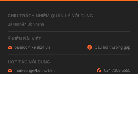
CHỊU TRÁCH NHIỆM QUẢN LÝ NỘI DUNG
Bà Nguyễn Bích Minh
Ý KIẾN BÀI VIẾT
bandoc@kenh14.vn
Câu hỏi thường gặp
HỢP TÁC NỘI DUNG
marketing@kenh14.vn
024 7309 5555
HỖ TRỢ QUẢNG CÁO
giaitrixahoi@admicro.vn
02473007108
TRỤ SỞ HÀ NỘI
Tầng 21, Tòa nhà Center Building, Hapulico Complex, Số 01, phố
Nguyễn Huy Tưởng, phường Thanh Xuân, thành phố Hà Nội