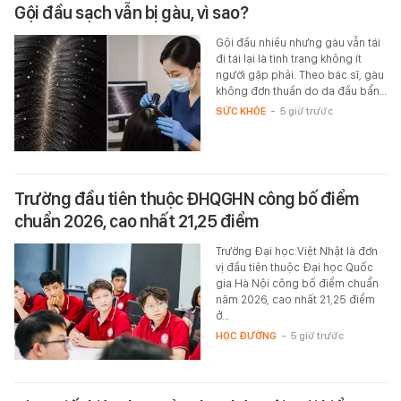
Gội đầu sạch vẫn bị gàu, vì sao?
Gội đầu nhiều nhưng gàu vẫn tái
đi tái lại là tình trạng không ít
người gặp phải. Theo bác sĩ, gàu
không đơn thuần do da đầu bẩn…
SỨC KHỎE
-
5 giờ trước
Trường đầu tiên thuộc ĐHQGHN công bố điểm
chuẩn 2026, cao nhất 21,25 điểm
Trường Đại học Việt Nhật là đơn
vị đầu tiên thuộc Đại học Quốc
gia Hà Nội công bố điểm chuẩn
năm 2026, cao nhất 21,25 điểm
ở…
HỌC ĐƯỜNG
-
5 giờ trước