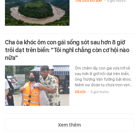
THẾ GIỚI ĐÓ ĐÂY
-
5 giờ trước
Cha òa khóc ôm con gái sống sót sau hơn 8 giờ
trôi dạt trên biển: "Tôi nghĩ chẳng còn cơ hội nào
nữa"
Ôm chầm lấy con gái vừa trở về
sau hơn 8 giờ trôi dạt trên biển,
ông Trương Văn Tường bật khóc.
Niềm vui đoàn tụ chưa trọn vẹn…
XÃ HỘI
-
5 giờ trước
Xem thêm