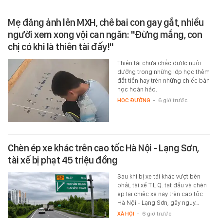
Mẹ đăng ảnh lên MXH, chê bai con gay gắt, nhiều
người xem xong vội can ngăn: "Đừng mắng, con
chị có khi là thiên tài đấy!"
Thiên tài chưa chắc được nuôi
dưỡng trong những lớp học thêm
đắt tiền hay trên những chiếc bàn
học hoàn hảo.
HỌC ĐƯỜNG
-
6 giờ trước
Chèn ép xe khác trên cao tốc Hà Nội - Lạng Sơn,
tài xế bị phạt 45 triệu đồng
Sau khi bị xe tải khác vượt bên
phải, tài xế T.L.Q. tạt đầu và chèn
ép lại chiếc xe này trên cao tốc
Hà Nội - Lạng Sơn, gây nguy…
XÃ HỘI
-
6 giờ trước