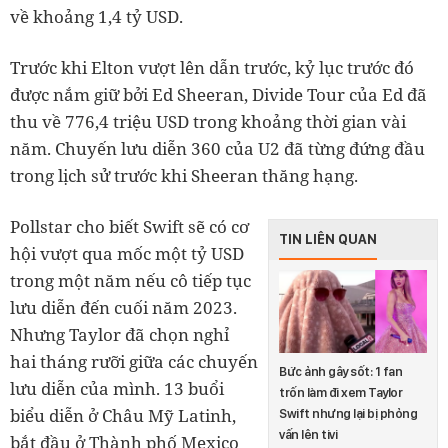
về khoảng 1,4 tỷ USD.
Trước khi Elton vượt lên dẫn trước, kỷ lục trước đó
được nắm giữ bởi Ed Sheeran, Divide Tour của Ed đã
thu về 776,4 triệu USD trong khoảng thời gian vài
năm. Chuyến lưu diễn 360 của U2 đã từng đứng đầu
trong lịch sử trước khi Sheeran thăng hạng.
Pollstar cho biết Swift sẽ có cơ
TIN LIÊN QUAN
hội vượt qua mốc một tỷ USD
trong một năm nếu cô tiếp tục
lưu diễn đến cuối năm 2023.
Nhưng Taylor đã chọn nghỉ
hai tháng rưỡi giữa các chuyến
Bức ảnh gây sốt: 1 fan
lưu diễn của mình. 13 buổi
trốn làm đi xem Taylor
biểu diễn ở Châu Mỹ Latinh,
Swift nhưng lại bị phỏng
vấn lên tivi
bắt đầu ở Thành phố Mexico