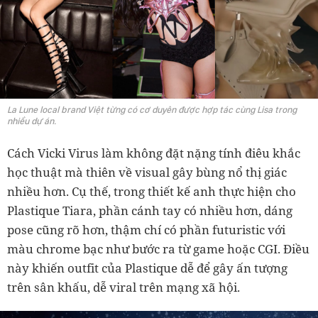
La Lune local brand Việt từng có cơ duyên được hợp tác cùng Lisa trong
nhiều dự án.
Cách Vicki Virus làm không đặt nặng tính điêu khắc
học thuật mà thiên về visual gây bùng nổ thị giác
nhiều hơn. Cụ thế, trong thiết kế anh thực hiện cho
Plastique Tiara, phần cánh tay có nhiều hơn, dáng
pose cũng rõ hơn, thậm chí có phần futuristic với
màu chrome bạc như bước ra từ game hoặc CGI. Điều
này khiến outfit của Plastique dễ để gây ấn tượng
trên sân khấu, dễ viral trên mạng xã hội.