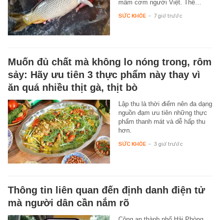
mâm cơm người Việt. Thế…
SỨC KHỎE
-
7 giờ trước
Muốn đủ chất mà không lo nóng trong, rôm
sảy: Hãy ưu tiên 3 thực phẩm này thay vì
ăn quá nhiều thịt gà, thịt bò
Lập thu là thời điểm nên đa dạng
nguồn đạm ưu tiên những thực
phẩm thanh mát và dễ hấp thu
hơn.
SỨC KHỎE
-
3 giờ trước
Thông tin liên quan đến định danh điện tử
mà người dân cần nắm rõ
Công an thành phố Hải Phòng