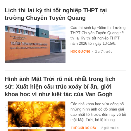
Lịch thi lại kỳ thi tốt nghiệp THPT tại
trường Chuyên Tuyên Quang
Các thí sinh tại Điểm thi Trường
THPT Chuyên Tuyên Quang sẽ
thi lại Kỳ thi tốt nghiệp THPT
năm 2026 từ ngày 13-15/8.
HỌC ĐƯỜNG
-
2 giờ trước
Hình ảnh Mặt Trời rõ nét nhất trong lịch
sử: Xuất hiện cấu trúc xoáy bí ẩn, giới
khoa học ví như kiệt tác của Van Gogh
Các nhà khoa học vừa công bố
những hình ảnh có độ phân giải
cao nhất từ trước đến nay về bề
mặt Mặt Trời, hé lộ khung…
THẾ GIỚI ĐÓ ĐÂY
-
2 giờ trước