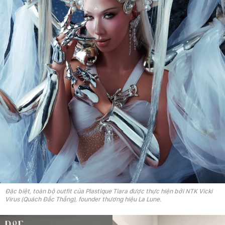
Đặc biệt, toàn bộ outfit của Plastique Tiara được thực hiện bởi NTK Vicki
Virus (Quách Đắc Thắng), founder thương hiệu La Lune.