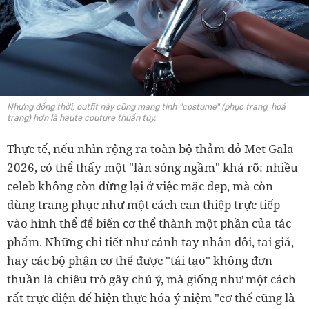
Nhưng đồng thời, outfit này cũng mang tính "costume" (phục trang, hoá
trang) hơn là haute couture thuần túy.
Thực tế, nếu nhìn rộng ra toàn bộ thảm đỏ Met Gala
2026, có thể thấy một "làn sóng ngầm" khá rõ: nhiều
celeb không còn dừng lại ở việc mặc đẹp, mà còn
dùng trang phục như một cách can thiệp trực tiếp
vào hình thể để biến cơ thể thành một phần của tác
phẩm. Những chi tiết như cánh tay nhân đôi, tai giả,
hay các bộ phận cơ thể được "tái tạo" không đơn
thuần là chiêu trò gây chú ý, mà giống như một cách
rất trực diện để hiện thực hóa ý niệm "cơ thể cũng là