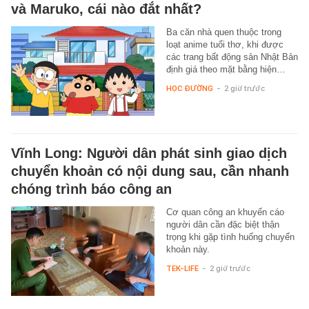
và Maruko, cái nào đắt nhất?
Ba căn nhà quen thuộc trong
loạt anime tuổi thơ, khi được
các trang bất động sản Nhật Bản
định giá theo mặt bằng hiện…
HỌC ĐƯỜNG
-
2 giờ trước
Vĩnh Long: Người dân phát sinh giao dịch
chuyển khoản có nội dung sau, cần nhanh
chóng trình báo công an
Cơ quan công an khuyến cáo
người dân cần đặc biệt thận
trọng khi gặp tình huống chuyển
khoản này.
TEK-LIFE
-
2 giờ trước