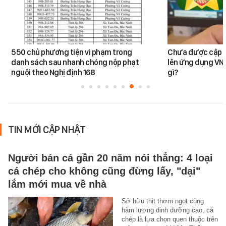
550 chủ phương tiện vi phạm trong
Chưa được cập n
danh sách sau nhanh chóng nộp phạt
lên ứng dụng VNe
nguội theo Nghị định 168
gì?
TIN MỚI CẬP NHẬT
Người bán cá gần 20 năm nói thẳng: 4 loại
cá chép cho không cũng đừng lấy, "dại"
lắm mới mua về nhà
Sở hữu thịt thơm ngọt cùng
hàm lượng dinh dưỡng cao, cá
chép là lựa chọn quen thuộc trên