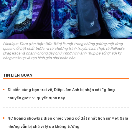
Plastique Tiara (tên thật: Đức Trần) là một trong những gương mặt drag
queen nổi bật nhất bước ra từ chương trình truyền hình thực tế RuPaul's
Drag Race và nhanh chóng gây chú ý nhờ hình ảnh "búp bê sống" với kỹ
năng makeup và tạo hình gần như hoàn hảo.
TIN LIÊN QUAN
Đi biển cùng bạn trai về, Diệp Lâm Anh bị nhận xét "giống
chuyển giới" vì quyết định này
Nữ hoàng showbiz diện chiếc vòng cổ đắt nhất lịch sử Met Gala
nhưng vẫn bị chê vì lý do không tưởng