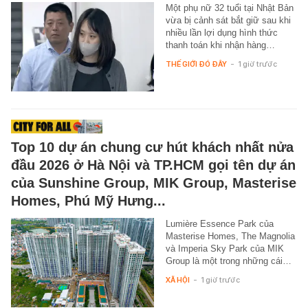
Một phụ nữ 32 tuổi tại Nhật Bản
vừa bị cảnh sát bắt giữ sau khi
nhiều lần lợi dụng hình thức
thanh toán khi nhận hàng…
THẾ GIỚI ĐÓ ĐÂY
-
1 giờ trước
Top 10 dự án chung cư hút khách nhất nửa
đầu 2026 ở Hà Nội và TP.HCM gọi tên dự án
của Sunshine Group, MIK Group, Masterise
Homes, Phú Mỹ Hưng...
Lumière Essence Park của
Masterise Homes, The Magnolia
và Imperia Sky Park của MIK
Group là một trong những cái…
XÃ HỘI
-
1 giờ trước