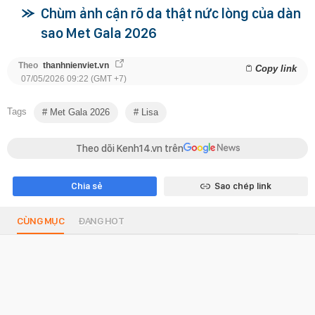
Chùm ảnh cận rõ da thật nức lòng của dàn
sao Met Gala 2026
Theo
thanhnienviet.vn
Copy link
07/05/2026 09:22 (GMT +7)
Tags
Met Gala 2026
Lisa
Theo dõi Kenh14.vn trên
Chia sẻ
Sao chép link
CÙNG MỤC
ĐANG HOT