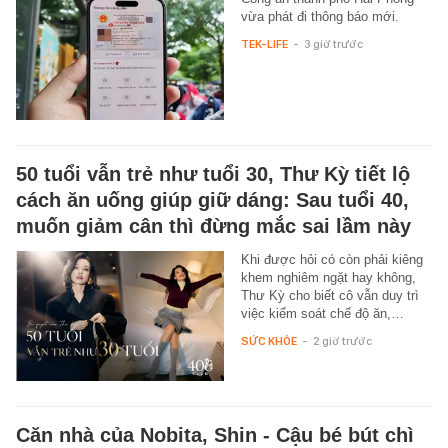
vừa phát đi thông báo mới.
TEK-LIFE
-
3 giờ trước
50 tuổi vẫn trẻ như tuổi 30, Thư Kỳ tiết lộ
cách ăn uống giúp giữ dáng: Sau tuổi 40,
muốn giảm cân thì đừng mắc sai lầm này
Khi được hỏi có còn phải kiêng
khem nghiêm ngặt hay không,
Thư Kỳ cho biết cô vẫn duy trì
việc kiểm soát chế độ ăn,…
SỨC KHỎE
-
2 giờ trước
Căn nhà của Nobita, Shin - Cậu bé bút chì