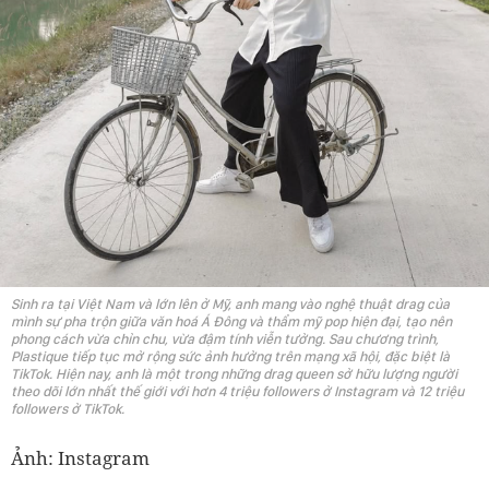
Sinh ra tại Việt Nam và lớn lên ở Mỹ, anh mang vào nghệ thuật drag của
mình sự pha trộn giữa văn hoá Á Đông và thẩm mỹ pop hiện đại, tạo nên
phong cách vừa chỉn chu, vừa đậm tính viễn tưởng. Sau chương trình,
Plastique tiếp tục mở rộng sức ảnh hưởng trên mạng xã hội, đặc biệt là
TikTok. Hiện nay, anh là một trong những drag queen sở hữu lượng người
theo dõi lớn nhất thế giới với hơn 4 triệu followers ở Instagram và 12 triệu
followers ở TikTok.
Ảnh: Instagram