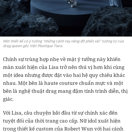
Một thiết kế có ý tưởng "những cánh tay nâng đỡ phần vải" tương tự của
drag queen gốc Việt Plastique Tiara.
Chính sự trùng hợp nhẹ về mặt ý tưởng này khiến
màn xuất hiện của Lisa trở nên thú vị hơn khi cùng
một idea nhưng được đặt vào hai hệ quy chiếu khác
nhau. Một bên là haute couture chuẩn mực và một
bên là nghệ thuật drag mang đậm tính trình diễn, thị
giác.
Với Lisa, câu chuyện bắt đầu từ sự chính xác đến
tuyệt đối của thời trang cao cấp. Nữ idol xuất hiện
trong thiết kế custom của Robert Wun với hai cánh