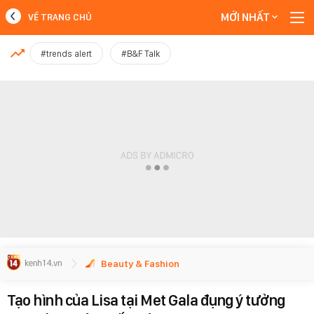
MỚI NHẤT
VỀ TRANG CHỦ
MỚI NHẤT
#trends alert
#B&F Talk
Xem thêm
Beauty & Fashion
Tạo hình của Lisa tại Met Gala đụng ý tưởng