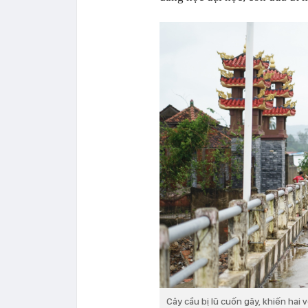
Cây cầu bị lũ cuốn gãy, khiến hai