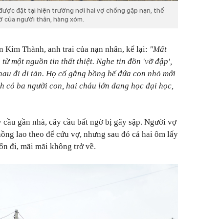
ược đặt tại hiện trường nơi hai vợ chồng gặp nạn, thể
ớ của người thân, hàng xóm.
n Kim Thành, anh trai của nạn nhân, kể lại:
"Mất
ừ một nguồn tin thất thiệt. Nghe tin đồn 'vỡ đập',
hau đi di tản. Họ cố gắng bồng bế đứa con nhỏ mới
nh có ba người con, hai cháu lớn đang học đại học,
 cầu gần nhà, cây cầu bất ngờ bị gãy sập. Người vợ
ồng lao theo để cứu vợ, nhưng sau đó cả hai ôm lấy
ốn đi, mãi mãi không trở về.