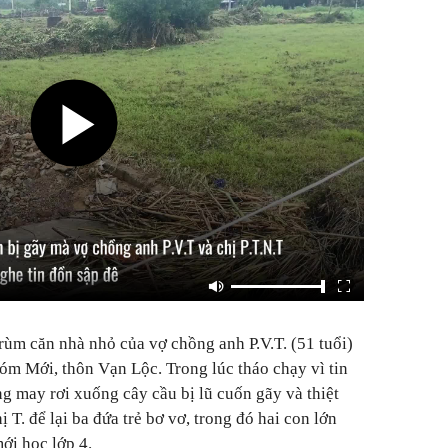
rùm căn nhà nhỏ của vợ chồng anh P.V.T. (51 tuổi)
ú xóm Mới, thôn Vạn Lộc. Trong lúc tháo chạy vì tin
g may rơi xuống cây cầu bị lũ cuốn gãy và thiệt
ị T. để lại ba đứa trẻ bơ vơ, trong đó hai con lớn
ới học lớp 4.