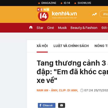
EMAGAZINE
ID.14
SHOWLIVE
V
Star
Ciné
Musik
Beauty & Fashion
Đời
XÃ HỘI
LUẬT VÀ CHÍNH SÁCH
NÓNG T
Tang thương cảnh 3 a
đập: "Em đã khóc cạ
xe về"
NAM AN - ẢNH, CLIP: DI ANH,
07:24 25/11/20
Chia sẻ