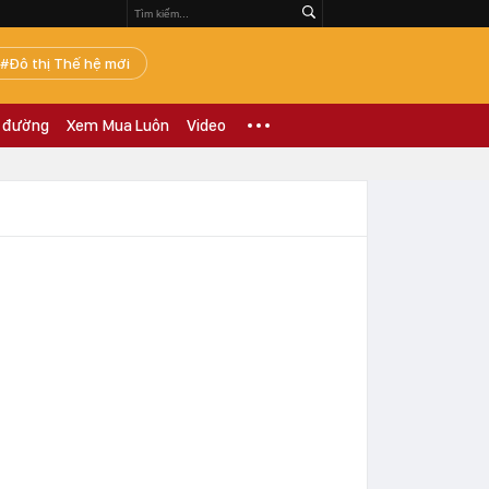
Đô thị Thế hệ mới
 đường
Xem Mua Luôn
Video