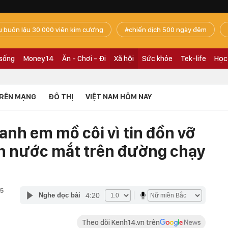
ụ buôn lậu 30.000 viên kim cương
chiến dịch 500 ngày đêm
 sống
Money.14
Ăn - Chơi - Đi
Xã hội
Sức khỏe
Tek-life
Học
RÊN MẠNG
ĐÔ THỊ
VIỆT NAM HÔM NAY
nh em mồ côi vì tin đồn vỡ
n nước mắt trên đường chạy
25
4:20
Nghe đọc bài
Theo dõi Kenh14.vn trên