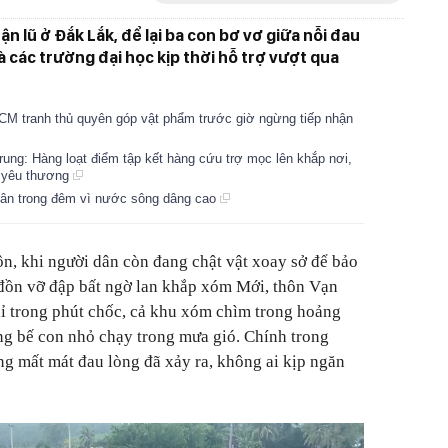
ận lũ ở Đắk Lắk, để lại ba con bơ vơ giữa nỗi đau
 các trường đại học kịp thời hỗ trợ vượt qua
M tranh thủ quyên góp vật phẩm trước giờ ngừng tiếp nhận
ung: Hàng loạt điểm tập kết hàng cứu trợ mọc lên khắp nơi,
n yêu thương
 dân trong đêm vì nước sông dâng cao
n, khi người dân còn đang chật vật xoay sở để bảo
n đồn vỡ đập bất ngờ lan khắp xóm Mới, thôn Vạn
ỉ trong phút chốc, cả khu xóm chìm trong hoảng
ồng bế con nhỏ chạy trong mưa gió. Chính trong
g mất mát đau lòng đã xảy ra, không ai kịp ngăn