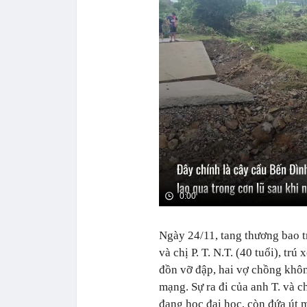
0:00
Ngày 24/11, tang thương bao t
và chị P. T. N.T. (40 tuổi), tr
đồn vỡ đập, hai vợ chồng khôn
mạng. Sự ra đi của anh T. và ch
đang học đại học, còn đứa út m