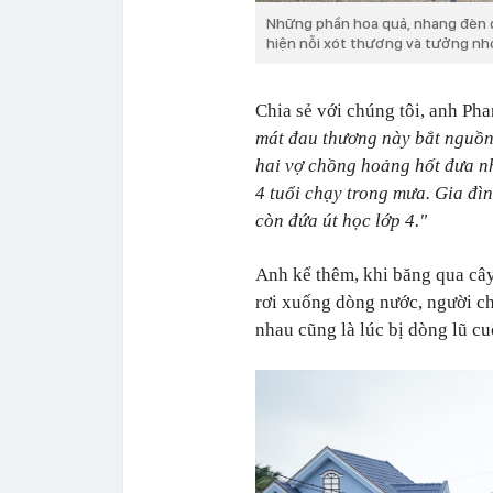
Những phần hoa quả, nhang đèn đ
hiện nỗi xót thương và tưởng nh
Chia sẻ với chúng tôi, anh Pha
mát đau thương này bắt nguồn t
hai vợ chồng hoảng hốt đưa n
4 tuổi chạy trong mưa. Gia đì
còn đứa út học lớp 4."
Anh kể thêm, khi băng qua cây
rơi xuống dòng nước, người ch
nhau cũng là lúc bị dòng lũ cu