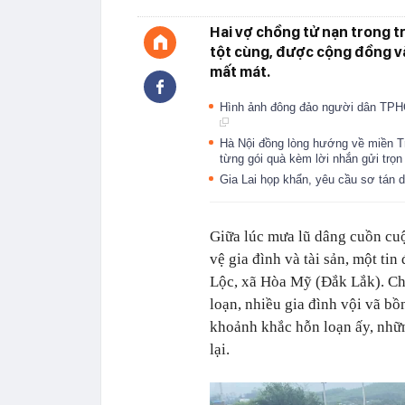
Hai vợ chồng tử nạn trong tr
tột cùng, được cộng đồng và
mất mát.
Hình ảnh đông đảo người dân TPHC
Hà Nội đồng lòng hướng về miền Tr
từng gói quà kèm lời nhắn gửi trọ
Gia Lai họp khẩn, yêu cầu sơ tán
Giữa lúc mưa lũ dâng cuồn cuộ
vệ gia đình và tài sản, một ti
Lộc, xã Hòa Mỹ (Đắk Lắk). Ch
loạn, nhiều gia đình vội vã b
khoảnh khắc hỗn loạn ấy, nhữn
lại.