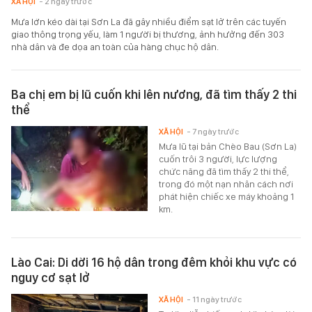
XÃ HỘI
- 2 ngày trước
Mưa lớn kéo dài tại Sơn La đã gây nhiều điểm sạt lở trên các tuyến
giao thông trọng yếu, làm 1 người bị thương, ảnh hưởng đến 303
nhà dân và đe dọa an toàn của hàng chục hộ dân.
Ba chị em bị lũ cuốn khi lên nương, đã tìm thấy 2 thi
thể
XÃ HỘI
- 7 ngày trước
Mưa lũ tại bản Chèo Bau (Sơn La)
cuốn trôi 3 người, lực lượng
chức năng đã tìm thấy 2 thi thể,
trong đó một nạn nhân cách nơi
phát hiện chiếc xe máy khoảng 1
km.
Lào Cai: Di dời 16 hộ dân trong đêm khỏi khu vực có
nguy cơ sạt lở
XÃ HỘI
- 11 ngày trước