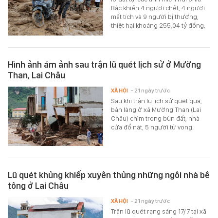
Bắc khiến 4 người chết, 4 người
mất tích và 9 người bị thương,
thiệt hại khoảng 255,04 tỷ đồng.
Hình ảnh ám ảnh sau trận lũ quét lịch sử ở Mường
Than, Lai Châu
XÃ HỘI
- 21 ngày trước
Sau khi trận lũ lịch sử quét qua,
bản làng ở xã Mường Than (Lai
Châu) chìm trong bùn đất, nhà
cửa đổ nát, 5 người tử vong.
Lũ quét khủng khiếp xuyên thủng những ngôi nhà bê
tông ở Lai Châu
XÃ HỘI
- 21 ngày trước
Trận lũ quét rạng sáng 17/7 tại xã