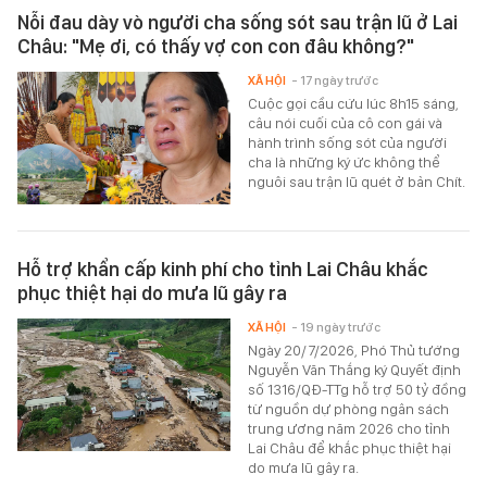
Nỗi đau dày vò người cha sống sót sau trận lũ ở Lai
Châu: "Mẹ ơi, có thấy vợ con con đâu không?"
XÃ HỘI
- 17 ngày trước
Cuộc gọi cầu cứu lúc 8h15 sáng,
câu nói cuối của cô con gái và
hành trình sống sót của người
cha là những ký ức không thể
nguôi sau trận lũ quét ở bản Chít.
Hỗ trợ khẩn cấp kinh phí cho tỉnh Lai Châu khắc
phục thiệt hại do mưa lũ gây ra
XÃ HỘI
- 19 ngày trước
Ngày 20/7/2026, Phó Thủ tướng
Nguyễn Văn Thắng ký Quyết định
số 1316/QĐ-TTg hỗ trợ 50 tỷ đồng
từ nguồn dự phòng ngân sách
trung ương năm 2026 cho tỉnh
Lai Châu để khắc phục thiệt hại
do mưa lũ gây ra.