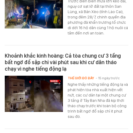
Trước diễn biến mưa lớn kéo dài,
nguy cơ sạt lở đất tại thôn San
Lùng, xã Bản Xèo (tỉnh Lào Cai),
trong đêm 28/7, chính quyền địa
phương đã khẩn trương tổ chức
di dời 16 hộ dân cùng 1 hộ nuôi cá
tầm đến nơi an toàn.
Khoảnh khắc kinh hoàng: Cả tòa chung cư 3 tầng
bất ngờ đổ sập chỉ vài phút sau khi cư dân tháo
chạy vì nghe tiếng động lạ
THẾ GIỚI ĐÓ ĐÂY
- 15 ngày trước
Nghe thấy những tiếng động lạ và
phát hiện tòa nhà xuất hiện vết
nứt, các cư dân tại một chung cư
3 tầng ở Tây Ban Nha đã kịp thời
tháo chạy trước khi toàn bộ công
trình bất ngờ đổ sập chỉ ít phút
sau đó.