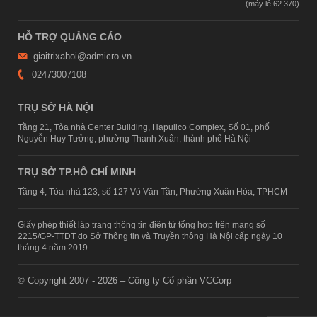
HỖ TRỢ QUẢNG CÁO
giaitrixahoi@admicro.vn
02473007108
TRỤ SỞ HÀ NỘI
Tầng 21, Tòa nhà Center Building, Hapulico Complex, Số 01, phố
Nguyễn Huy Tưởng, phường Thanh Xuân, thành phố Hà Nội
TRỤ SỞ TP.HỒ CHÍ MINH
Tầng 4, Tòa nhà 123, số 127 Võ Văn Tần, Phường Xuân Hòa, TPHCM
Giấy phép thiết lập trang thông tin điện tử tổng hợp trên mạng số
2215/GP-TTĐT do Sở Thông tin và Truyền thông Hà Nội cấp ngày 10
tháng 4 năm 2019
© Copyright 2007 - 2026 – Công ty Cổ phần VCCorp