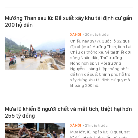
Mường Than sau lũ: Đề xuất xây khu tái định cư gần
200 hộ dân
XÃ HỘI
- 20 ngày trước
Chiều nay (19/7), Quốc lộ 32 qua
địa phận xã Mường Than, tỉnh Lai
Châu đã thông xe. Về tái thiết đời
sống Nhân dân, Thứ trưởng
Nông nghiệp và Môi trường
Nguyễn Hoàng Hiệp thống nhất
để tỉnh đề xuất Chính phủ hỗ trợ
xây dựng khu tái định cư quy mô
khoảng 200 hộ.
Mưa lũ khiến 8 người chết và mất tích, thiệt hại hơn
255 tỷ đồng
XÃ HỘI
- 21 ngày trước
Mưa lớn, lũ, ngập lụt, lũ quét, sạt
lở đất tại các tỉnh miền núi phía