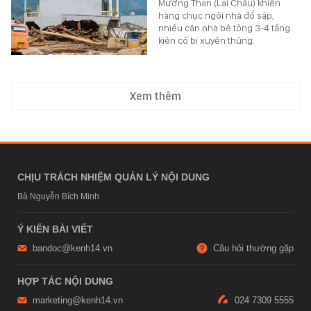
Mường Than (Lai Châu) khiến
hàng chục ngôi nhà đổ sập,
nhiều căn nhà bê tông 3-4 tầng
kiên cố bị xuyên thủng.
Xem thêm
CHỊU TRÁCH NHIỆM QUẢN LÝ NỘI DUNG
Bà Nguyễn Bích Minh
Ý KIẾN BÀI VIẾT
bandoc@kenh14.vn
Câu hỏi thường gặp
HỢP TÁC NỘI DUNG
marketing@kenh14.vn
024 7309 5555