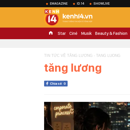
EMAGAZINE
ID.14
SHOWLIVE
Star
Ciné
Musik
Beauty & Fashion
TIN TỨC VỀ TĂNG LƯƠNG - TANG LUONG
tăng lương
Chia sẻ
0