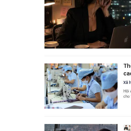
Th
ca
Xã 
Hội 
cho 