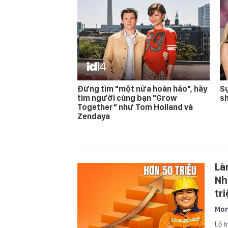
Đừng tìm "một nửa hoàn hảo", hãy
Sự
tìm người cùng bạn "Grow
s
Together" như Tom Holland và
Zendaya
Là
Nh
tr
Mon
Lộ t