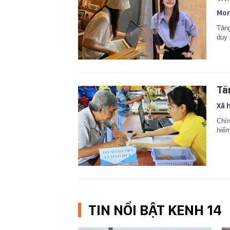
Mon
Tăng
duy 
Tă
Xã 
Chín
hiểm
TIN NỔI BẬT KENH 14