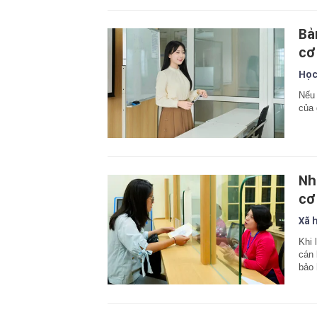
Bả
cơ
Học
Nếu
của 
Nh
cơ
Xã 
Khi 
cán 
bảo 