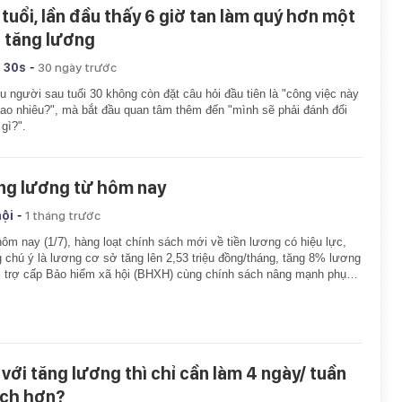
 tuổi, lần đầu thấy 6 giờ tan làm quý hơn một
n tăng lương
-
 30s
30 ngày trước
u người sau tuổi 30 không còn đặt câu hỏi đầu tiên là "công việc này
bao nhiêu?", mà bắt đầu quan tâm thêm đến "mình sẽ phải đánh đổi
 gì?".
ng lương từ hôm nay
-
hội
1 tháng trước
ôm nay (1/7), hàng loạt chính sách mới về tiền lương có hiệu lực,
 chú ý là lương cơ sở tăng lên 2,53 triệu đồng/tháng, tăng 8% lương
 trợ cấp Bảo hiểm xã hội (BHXH) cùng chính sách nâng mạnh phụ…
 với tăng lương thì chỉ cần làm 4 ngày/ tuần
ích hơn?