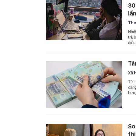
30
lầ
The
Nhiề
trả 
điều
Tă
Xã 
Từ h
đáng
hưu,
So
th