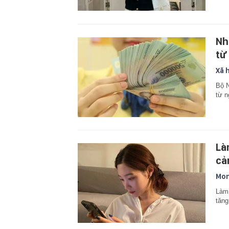
Nh
từ
Xã 
Bộ N
từ n
Là
cả
Mon
Làm 
tăng