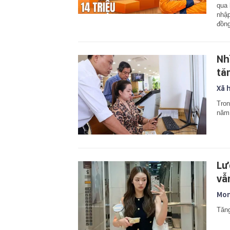
qua 
nhập
đồn
Nh
tă
Xã 
Tron
năm
Lư
vẫn
Mon
Tăng