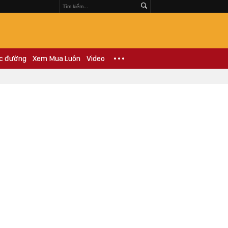
c đường
Xem Mua Luôn
Video