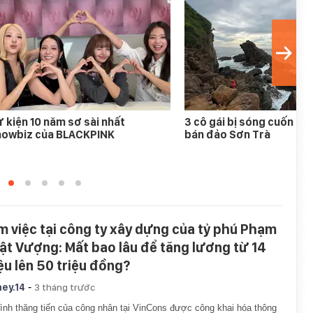
 kiện 10 năm sơ sài nhất
3 cô gái bị sóng cuốn mất
howbiz của BLACKPINK
bán đảo Sơn Trà
m việc tại công ty xây dựng của tỷ phú Phạm
ật Vượng: Mất bao lâu để tăng lương từ 14
iệu lên 50 triệu đồng?
-
ey.14
3 tháng trước
rình thăng tiến của công nhân tại VinCons được công khai hóa thông