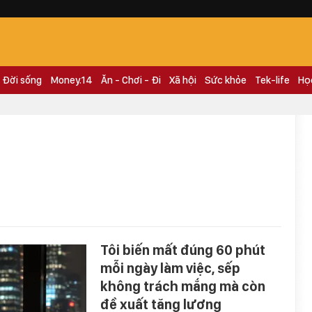
Đời sống
Money.14
Ăn - Chơi - Đi
Xã hội
Sức khỏe
Tek-life
Họ
Tôi biến mất đúng 60 phút
mỗi ngày làm việc, sếp
không trách mắng mà còn
đề xuất tăng lương