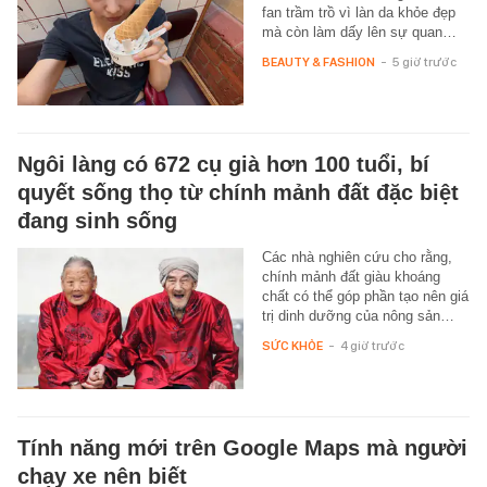
fan trầm trồ vì làn da khỏe đẹp
mà còn làm dấy lên sự quan…
BEAUTY & FASHION
-
5 giờ trước
Ngôi làng có 672 cụ già hơn 100 tuổi, bí
quyết sống thọ từ chính mảnh đất đặc biệt
đang sinh sống
Các nhà nghiên cứu cho rằng,
chính mảnh đất giàu khoáng
chất có thể góp phần tạo nên giá
trị dinh dưỡng của nông sản…
SỨC KHỎE
-
4 giờ trước
Tính năng mới trên Google Maps mà người
chạy xe nên biết