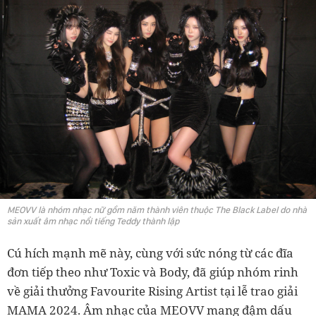
MEOVV là nhóm nhạc nữ gồm năm thành viên thuộc The Black Label do nhà
sản xuất âm nhạc nổi tiếng Teddy thành lập
Cú hích mạnh mẽ này, cùng với sức nóng từ các đĩa
đơn tiếp theo như Toxic và Body, đã giúp nhóm rinh
về giải thưởng Favourite Rising Artist tại lễ trao giải
MAMA 2024. Âm nhạc của MEOVV mang đậm dấu