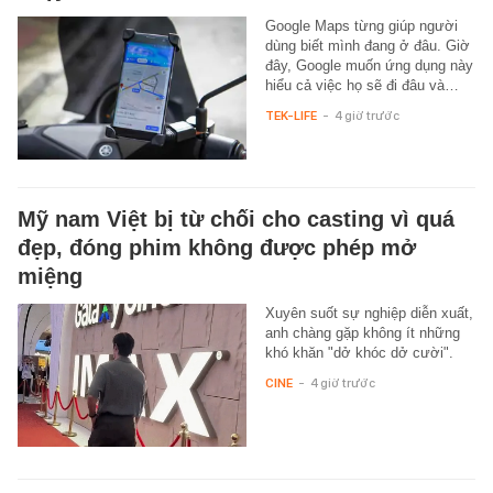
Google Maps từng giúp người
dùng biết mình đang ở đâu. Giờ
đây, Google muốn ứng dụng này
hiểu cả việc họ sẽ đi đâu và…
TEK-LIFE
-
4 giờ trước
Mỹ nam Việt bị từ chối cho casting vì quá
đẹp, đóng phim không được phép mở
miệng
Xuyên suốt sự nghiệp diễn xuất,
anh chàng gặp không ít những
khó khăn "dở khóc dở cười".
CINE
-
4 giờ trước