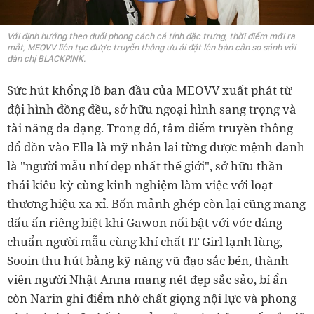
Với định hướng theo đuổi phong cách cá tính đặc trưng, thời điểm mới ra
mắt, MEOVV liên tục được truyền thông ưu ái đặt lên bàn cân so sánh với
đàn chị BLACKPINK.
Sức hút khổng lồ ban đầu của MEOVV xuất phát từ
đội hình đồng đều, sở hữu ngoại hình sang trọng và
tài năng đa dạng. Trong đó, tâm điểm truyền thông
đổ dồn vào Ella là mỹ nhân lai từng được mệnh danh
là "người mẫu nhí đẹp nhất thế giới", sở hữu thần
thái kiêu kỳ cùng kinh nghiệm làm việc với loạt
thương hiệu xa xỉ. Bốn mảnh ghép còn lại cũng mang
dấu ấn riêng biệt khi Gawon nổi bật với vóc dáng
chuẩn người mẫu cùng khí chất IT Girl lạnh lùng,
Sooin thu hút bằng kỹ năng vũ đạo sắc bén, thành
viên người Nhật Anna mang nét đẹp sắc sảo, bí ẩn
còn Narin ghi điểm nhờ chất giọng nội lực và phong