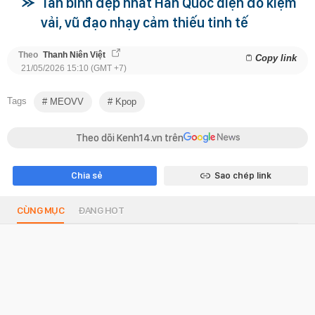
Tân binh đẹp nhất Hàn Quốc diện đồ kiệm
vải, vũ đạo nhạy cảm thiếu tinh tế
Theo
Thanh Niên Việt
Copy link
21/05/2026 15:10 (GMT +7)
Tags
MEOVV
Kpop
Theo dõi Kenh14.vn trên
Chia sẻ
Sao chép link
CÙNG MỤC
ĐANG HOT