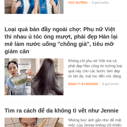
HỌC ĐƯỜNG
-
5 giờ trước
Loại quả bán đầy ngoài chợ: Phụ nữ Việt
thi nhau ủ tóc óng mượt, phái đẹp Hàn lại
mê làm nước uống "chống già", tiêu mỡ
giảm cân
Không chỉ phụ nữ Việt mà cả
phái đẹp Hàn cũng tin tưởng loại
quả này cho các bước làm đẹp
từ làn da, mái tóc đến vóc dáng.
BEAUTY & FASHION
-
5 giờ trước
Tìm ra cách để da không tì vết như Jennie
Những bức ảnh gần như để mặt
mộc của Jennie không chỉ khiến