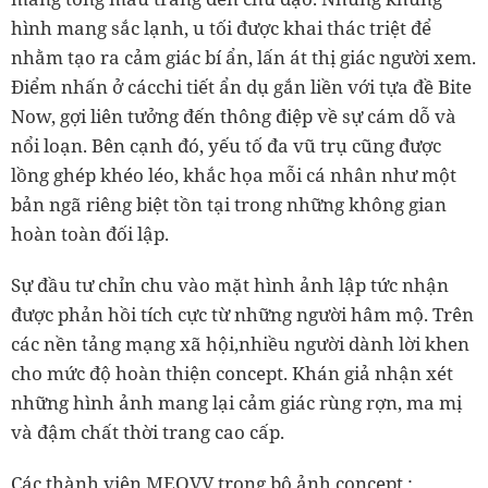
hình mang sắc lạnh, u tối được khai thác triệt để
nhằm tạo ra cảm giác bí ẩn, lấn át thị giác người xem.
Điểm nhấn ở cácchi tiết ẩn dụ gắn liền với tựa đề Bite
Now, gợi liên tưởng đến thông điệp về sự cám dỗ và
nổi loạn. Bên cạnh đó, yếu tố đa vũ trụ cũng được
lồng ghép khéo léo, khắc họa mỗi cá nhân như một
bản ngã riêng biệt tồn tại trong những không gian
hoàn toàn đối lập.
Sự đầu tư chỉn chu vào mặt hình ảnh lập tức nhận
được phản hồi tích cực từ những người hâm mộ. Trên
các nền tảng mạng xã hội,nhiều người dành lời khen
cho mức độ hoàn thiện concept. Khán giả nhận xét
những hình ảnh mang lại cảm giác rùng rợn, ma mị
và đậm chất thời trang cao cấp.
Các thành viên MEOVV trong bộ ảnh concept :