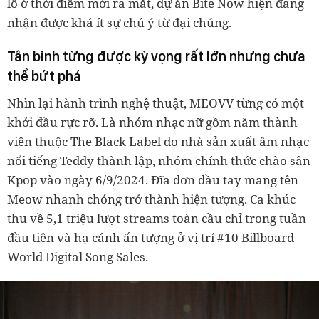
lồ ở thời điểm mới ra mắt, dự án Bite Now hiện đang
nhận được khá ít sự chú ý từ đại chúng.
Tân binh từng được kỳ vọng rất lớn nhưng chưa
thể bứt phá
Nhìn lại hành trình nghệ thuật, MEOVV từng có một
khởi đầu rực rỡ. Là nhóm nhạc nữ gồm năm thành
viên thuộc The Black Label do nhà sản xuất âm nhạc
nổi tiếng Teddy thành lập, nhóm chính thức chào sân
Kpop vào ngày 6/9/2024. Đĩa đơn đầu tay mang tên
Meow nhanh chóng trở thành hiện tượng. Ca khúc
thu về 5,1 triệu lượt streams toàn cầu chỉ trong tuần
đầu tiên và hạ cánh ấn tượng ở vị trí #10 Billboard
World Digital Song Sales.