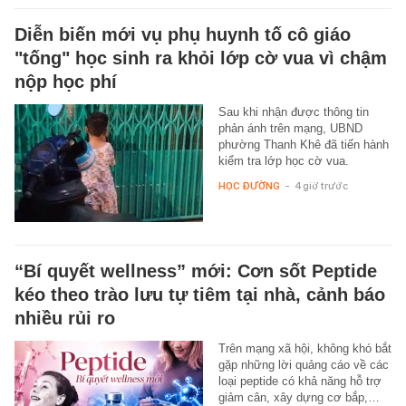
Diễn biến mới vụ phụ huynh tố cô giáo
"tống" học sinh ra khỏi lớp cờ vua vì chậm
nộp học phí
Sau khi nhận được thông tin
phản ánh trên mạng, UBND
phường Thanh Khê đã tiến hành
kiểm tra lớp học cờ vua.
HỌC ĐƯỜNG
-
4 giờ trước
“Bí quyết wellness” mới: Cơn sốt Peptide
kéo theo trào lưu tự tiêm tại nhà, cảnh báo
nhiều rủi ro
Trên mạng xã hội, không khó bắt
gặp những lời quảng cáo về các
loại peptide có khả năng hỗ trợ
giảm cân, xây dựng cơ bắp,…