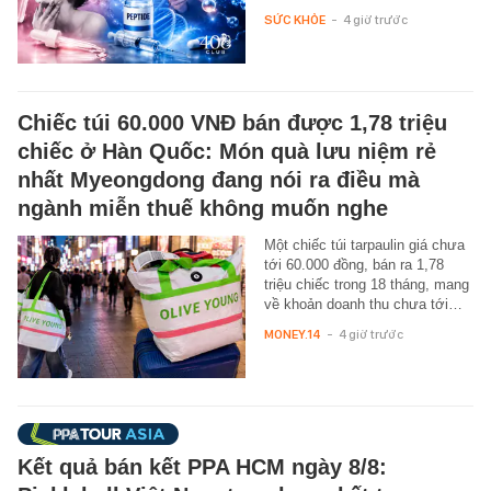
SỨC KHỎE
-
4 giờ trước
Chiếc túi 60.000 VNĐ bán được 1,78 triệu
chiếc ở Hàn Quốc: Món quà lưu niệm rẻ
nhất Myeongdong đang nói ra điều mà
ngành miễn thuế không muốn nghe
Một chiếc túi tarpaulin giá chưa
tới 60.000 đồng, bán ra 1,78
triệu chiếc trong 18 tháng, mang
về khoản doanh thu chưa tới…
MONEY.14
-
4 giờ trước
Kết quả bán kết PPA HCM ngày 8/8: