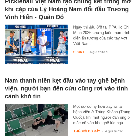
Pickleball Việt Nam tạo chung kết trong mơ
khi cặp của Lý Hoàng Nam đối đầu Trương
Vinh Hiển - Quân Đỗ
Ngày thi đấu 8/8 tại PPA Ho Chi
Minh 2026 chứng kiến màn trình
diễn ấn tượng của các tay vợt
Việt Nam.
SPORT
-
4 giờ trước
Nam thanh niên kẹt đầu vào tay ghế bệnh
viện, người bạn đến cứu cũng rơi vào tình
cảnh khó tin
Một sự cố hy hữu xảy ra tại
bệnh viện ở Trùng Khánh (Trung
Quốc), khi một người đàn ông bị
mắc cổ vào khe ghế lúc ngủ…
THẾ GIỚI ĐÓ ĐÂY
-
4 giờ trước