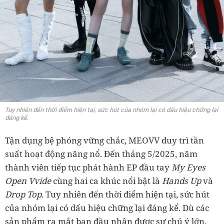
Tuy nhiên đến thời điểm hiện tại, sức hút của nhóm lại có dấu hiệu chững lại
đáng kể.
Tận dụng bệ phóng vững chắc, MEOVV duy trì tần
suất hoạt động năng nổ. Đến tháng 5/2025, năm
thành viên tiếp tục phát hành EP đầu tay
My Eyes
Open Vvide
cùng hai ca khúc nổi bật là
Hands Up
và
Drop Top
. Tuy nhiên đến thời điểm hiện tại, sức hút
của nhóm lại có dấu hiệu chững lại đáng kể. Dù các
sản phẩm ra mắt ban đầu nhận được sự chú ý lớn,