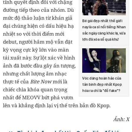
tính quyết định đối với chặng
đường tiếp theo của nhóm. Dù
mức độ thảo luận từ khán giả
Bé gái đẹp nhất thế giới
đại chúng hiện có dấu hiệu hạ
nay là ca sĩ nổi tiếng: Nhan
nhiệt so với thời điểm mới
sắc ngày càng khác lạ, vừa
lớn đã xóa sổ quá khứ
debut, người hâm mộ vẫn đặt
kỳ vọng cực kỳ lớn vào màn
tái xuất này. Sự lột xác về hình
ảnh đã bước đầu gây ấn tượng,
nhưng chất lượng âm nhạc
Vóc dáng hoàn hảo của
thực tế của
Bite Now
mới là
tân binh đẹp nhất Kpop
chiếc chìa khóa quan trọng
hóa ra chỉ là "đồ fake"?
nhất để MEOVV bứt phá vươn
lên và khẳng định lại vị thế trên bản đồ Kpop.
Ảnh: X