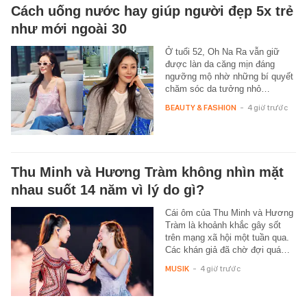
Cách uống nước hay giúp người đẹp 5x trẻ
như mới ngoài 30
Ở tuổi 52, Oh Na Ra vẫn giữ
được làn da căng mịn đáng
ngưỡng mộ nhờ những bí quyết
chăm sóc da tưởng nhỏ…
BEAUTY & FASHION
-
4 giờ trước
Thu Minh và Hương Tràm không nhìn mặt
nhau suốt 14 năm vì lý do gì?
Cái ôm của Thu Minh và Hương
Tràm là khoảnh khắc gây sốt
trên mạng xã hội một tuần qua.
Các khán giả đã chờ đợi quá…
MUSIK
-
4 giờ trước