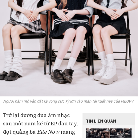
Người hâm mộ vẫn đặt kỳ vọng cực kỳ lớn vào màn tái xuất này của MEOVV
Trở lại đường đua âm nhạc
TIN LIÊN QUAN
sau một năm kể từ EP đầu tay,
đợt quảng bá
Bite Now
mang