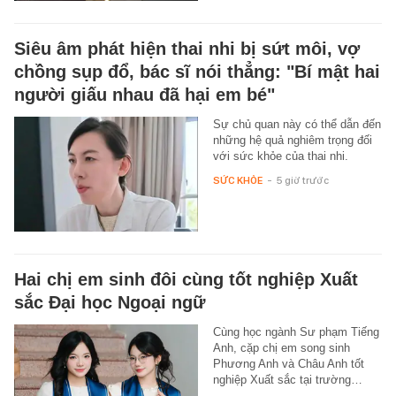
Siêu âm phát hiện thai nhi bị sứt môi, vợ
chồng sụp đổ, bác sĩ nói thẳng: "Bí mật hai
người giấu nhau đã hại em bé"
Sự chủ quan này có thể dẫn đến
những hệ quả nghiêm trọng đối
với sức khỏe của thai nhi.
SỨC KHỎE
-
5 giờ trước
Hai chị em sinh đôi cùng tốt nghiệp Xuất
sắc Đại học Ngoại ngữ
Cùng học ngành Sư phạm Tiếng
Anh, cặp chị em song sinh
Phương Anh và Châu Anh tốt
nghiệp Xuất sắc tại trường…