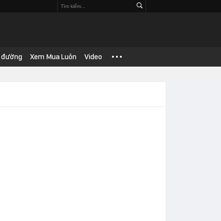
 đường
Xem Mua Luôn
Video