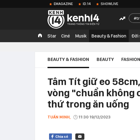
EMAGAZINE
ID.14
SHOWLIVE
t
Star
Ciné
Musik
Beauty & Fashion
Đời
BEAUTY & FASHION
BEAUTY
FASHIO
Tâm Tít giữ eo 58cm,
vòng "chuẩn không c
thứ trong ăn uống
TUẤN MINH,
11:30 19/12/2023
Chia sẻ