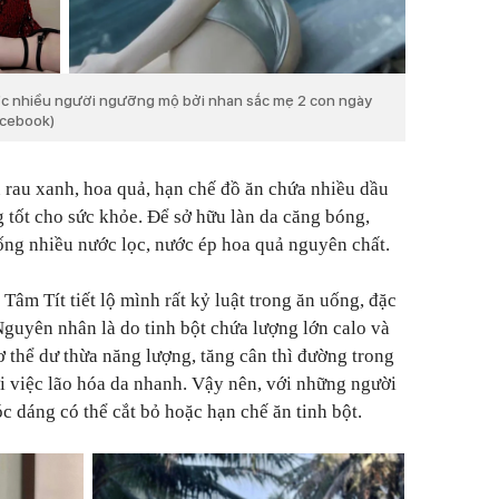
ược nhiều người ngưỡng mộ bởi nhan sắc mẹ 2 con ngày
acebook)
 rau xanh, hoa quả, hạn chế đồ ăn chứa nhiều dầu
g tốt cho sức khỏe. Để sở hữu làn da căng bóng,
uống nhiều nước lọc, nước ép hoa quả nguyên chất.
 Tâm Tít tiết lộ mình rất kỷ luật trong ăn uống, đặc
Nguyên nhân là do tinh bột chứa lượng lớn calo và
ơ thể dư thừa năng lượng, tăng cân thì đường trong
ới việc lão hóa da nhanh. Vậy nên, với những người
c dáng có thể cắt bỏ hoặc hạn chế ăn tinh bột.