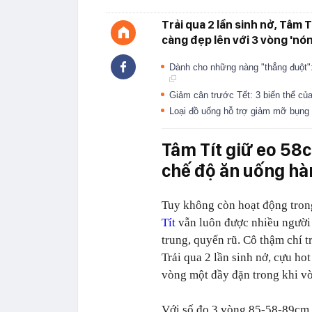
Trải qua 2 lần sinh nở, Tâm
càng đẹp lên với 3 vòng 'nó
Dành cho những nàng "thẳng đuột":
Giảm cân trước Tết: 3 biến thể của
Loại đồ uống hỗ trợ giảm mỡ bụng 
Tâm Tít giữ eo 58c
chế độ ăn uống hà
Tuy không còn hoạt động trong
Tít
vẫn luôn được nhiều người 
trung, quyến rũ. Cô thậm chí 
Trải qua 2 lần sinh nở, cựu ho
vòng một đầy đặn trong khi vò
Với số đo 3 vòng 85-58-89cm,