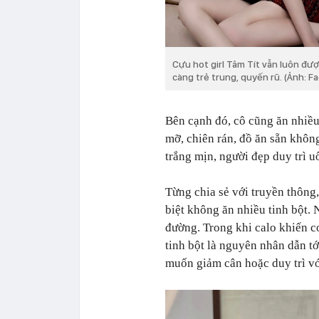
Cựu hot girl Tâm Tít vẫn luôn đ
càng trẻ trung, quyến rũ. (Ảnh: F
Bên cạnh đó, cô cũng ăn nhiều
mỡ, chiên rán, đồ ăn sẵn khôn
trắng mịn, người đẹp duy trì 
Từng chia sẻ với truyền thông,
biệt không ăn nhiều tinh bột. 
đường. Trong khi calo khiến c
tinh bột là nguyên nhân dẫn t
muốn giảm cân hoặc duy trì vó