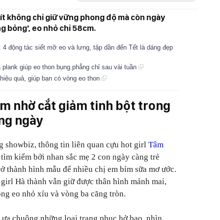
 Tít không chỉ giữ vững phong độ mà còn ngày
ng bỏng', eo nhỏ chỉ 58cm.
 4 động tác siết mỡ eo và lưng, tập dần đến Tết là dáng đẹp
 plank giúp eo thon bụng phẳng chỉ sau vài tuần
hiệu quả, giúp bạn có vòng eo thon
m nhờ cắt giảm tinh bột trong
ng ngày
 showbiz, thông tin liên quan cựu hot girl
Tâm
tìm kiếm bởi nhan sắc mẹ 2 con ngày càng trẻ
trở thành hình mẫu để nhiều chị em bỉm sữa mơ ước.
t girl Hà thành vẫn giữ được thân hình mảnh mai,
ng eo nhỏ xíu và vòng ba căng tròn.
 ưa chuộng những loại trang phục hở bạo, nhìn