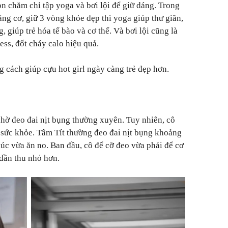
n chăm chỉ tập yoga và bơi lội để giữ dáng. Trong
tăng cơ, giữ 3 vòng khỏe đẹp thì yoga giúp thư giãn,
, giúp trẻ hóa tế bào và cơ thể. Và bơi lội cũng là
ss, đốt cháy calo hiệu quả.
g cách giúp cựu hot girl ngày càng trẻ đẹp hơn.
hờ đeo đai nịt bụng thường xuyên. Tuy nhiên, cô
i sức khỏe. Tâm Tít thường đeo đai nịt bụng khoảng
lúc vừa ăn no. Ban đầu, cô để cỡ đeo vừa phải để cơ
 dần thu nhỏ hơn.