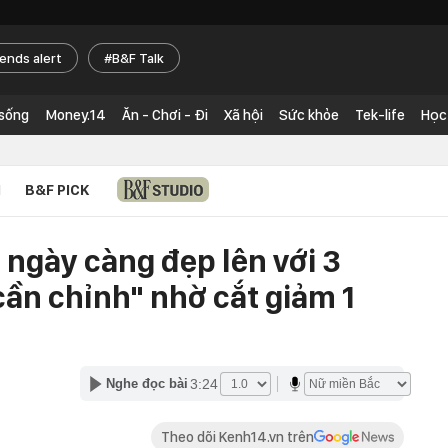
rends alert
B&F Talk
 sống
Money.14
Ăn - Chơi - Đi
Xã hội
Sức khỏe
Tek-life
Học
N
B&F PICK
 ngày càng đẹp lên với 3
ần chỉnh" nhờ cắt giảm 1
3:24
Nghe đọc bài
Theo dõi Kenh14.vn trên