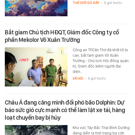
THẾ GIỚI ĐÓ ĐÂY
-
5 giờ trước
Bắt giam Chủ tịch HĐQT, Giám đốc Công ty cổ
phần Mekolor Võ Xuân Trường
Công an TP.Cần Thơ đã khởi tố bị
can, bắt tạm giam Võ Xuân
Trường - Chủ tịch Hội đồng quản
trị, Giám đốc kiêm người đại
diện…
XÃ HỘI
-
5 giờ trước
Châu Á đang căng mình đối phó bão Dolphin: Dự
báo sức gió cực mạnh có thể làm lật xe tải, hàng
loạt chuyến bay bị hủy
Khu vực Tây Bắc Thái Bình Dương
đang diễn ra tình trạng ba cơn