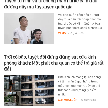
Tuyên tử hình và tù chung thân hai kẻ cầm đầu
đường dây ma túy xuyên quốc gia
Với cáo buộc cầm đầu đường
dây mua bán trái phép chất ma
túy, bị cáo Lê Minh Quân bị tòa
tuyên phạt mức án tử hình và Sa…
XÃ HỘI
-
6 giờ trước
Trời có bão, tuyệt đối đừng đứng sát cửa kính
phòng khách: Một phút chủ quan có thể trả giá rất
đắt
Cửa kính lớn mang lại ánh sáng
và tầm nhìn đẹp, nhưng trong
điều kiện gió mạnh, đây có thể
trở thành khu vực nguy hiểm
nhất…
XEM MUA LUÔN
-
6 giờ trước