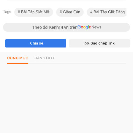
Tags
Bài Tập Siết Mỡ
Giảm Cân
Bài Tập Giữ Dáng
Theo dõi Kenh14.vn trên
Chia sẻ
Sao chép link
CÙNG MỤC
ĐANG HOT