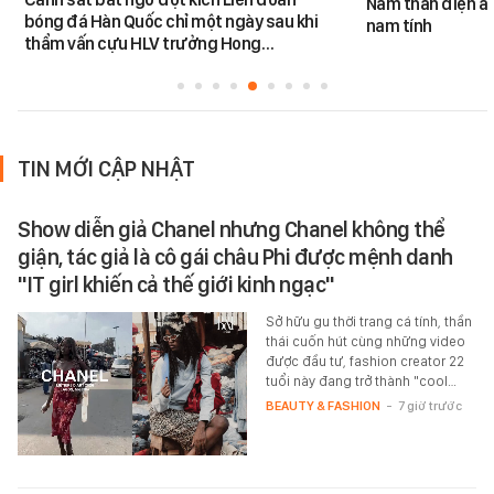
Nam thần điện ản
bóng đá Hàn Quốc chỉ một ngày sau khi
nam tính
thẩm vấn cựu HLV trưởng Hong…
TIN MỚI CẬP NHẬT
Show diễn giả Chanel nhưng Chanel không thể
giận, tác giả là cô gái châu Phi được mệnh danh
"IT girl khiến cả thế giới kinh ngạc"
Sở hữu gu thời trang cá tính, thần
thái cuốn hút cùng những video
được đầu tư, fashion creator 22
tuổi này đang trở thành "cool…
BEAUTY & FASHION
-
7 giờ trước