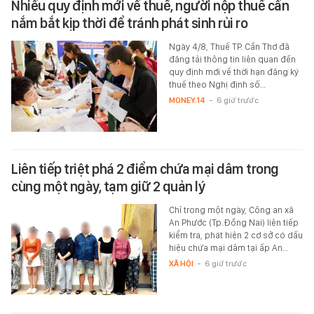
Nhiều quy định mới về thuế, người nộp thuế cần
nắm bắt kịp thời để tránh phát sinh rủi ro
Ngày 4/8, Thuế TP. Cần Thơ đã
đăng tải thông tin liên quan đến
quy định mới về thời hạn đăng ký
thuế theo Nghị định số…
MONEY.14
-
6 giờ trước
Liên tiếp triệt phá 2 điểm chứa mại dâm trong
cùng một ngày, tạm giữ 2 quản lý
Chỉ trong một ngày, Công an xã
An Phước (Tp.Đồng Nai) liên tiếp
kiểm tra, phát hiện 2 cơ sở có dấu
hiệu chứa mại dâm tại ấp An…
XÃ HỘI
-
6 giờ trước