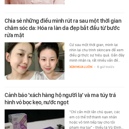
Chia sẻ những điều mình rút ra sau một thời gian
chăm sóc da: Hóa ra làn da đẹp bắt đầu từ bước
rửa mặt
Cứ sau một thời gian, mình lại
nhìn lại chu trình skincare để xem
điều gì thực sự hiệu quả. Gần đây
mình nhận ra, rất nhiều vấn đề…
XEM MUA LUÔN
-
6 giờ trước
Cảnh báo 'xách hàng hộ người lạ' và ma túy trá
hình vỏ bọc kẹo, nước ngọt
"Chỉ cần một lần chủ quan, các
em có thể trở thành nạn nhân
hoặc vô tình tiếp tay cho tội
phạm ma túy" - thiếu tá Vũ Đình…