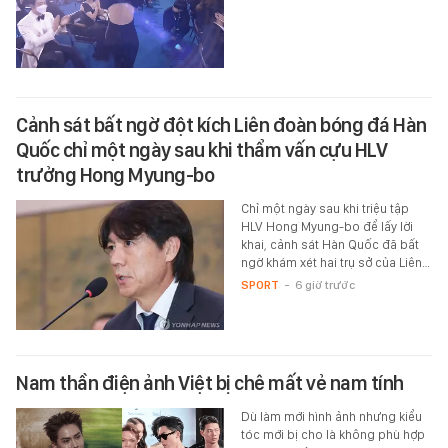
Cảnh sát bất ngờ đột kích Liên đoàn bóng đá Hàn
Quốc chỉ một ngày sau khi thẩm vấn cựu HLV
trưởng Hong Myung-bo
Chỉ một ngày sau khi triệu tập
HLV Hong Myung-bo để lấy lời
khai, cảnh sát Hàn Quốc đã bất
ngờ khám xét hai trụ sở của Liên…
SPORT
-
6 giờ trước
Nam thần điện ảnh Việt bị chê mất vẻ nam tính
Dù làm mới hình ảnh nhưng kiểu
tóc mới bị cho là không phù hợp