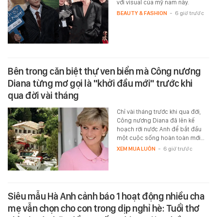
với visual của mỹ nam này.
BEAUTY & FASHION
-
6 giờ trước
Bên trong căn biệt thự ven biển mà Công nương
Diana từng mơ gọi là "khởi đầu mới" trước khi
qua đời vài tháng
Chỉ vài tháng trước khi qua đời,
Công nương Diana đã lên kế
hoạch rời nước Anh để bắt đầu
một cuộc sống hoàn toàn mới…
XEM MUA LUÔN
-
6 giờ trước
Siêu mẫu Hà Anh cảnh báo 1 hoạt động nhiều cha
mẹ vẫn chọn cho con trong dịp nghỉ hè: Tuổi thơ