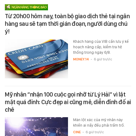
Từ 20h00 hôm nay, toàn bộ giao dịch thẻ tại ngân
hàng sau sẽ tạm thời gián đoạn, người dùng chú
ý!
Khách hàng của VIB cần lưu ý kế
hoạch nâng cấp, kiểm tra hệ
thống trong ngày 6/8.
MONEY.14
-
6 giờ trước
Mỹ nhân “nhận 100 cuộc gọi nhỡ từ Lý Hải” vì lật
mặt quá đỉnh: Cực đẹp ai cũng mê, diễn đỉnh đố ai
chê
Màn lột xác của mỹ nhân này
khiến ai nấy đều phải trầm trồ.
CINE
-
6 giờ trước