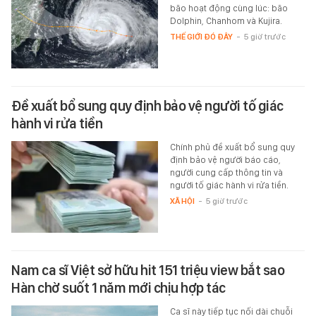
bão hoạt động cùng lúc: bão
Dolphin, Chanhom và Kujira.
THẾ GIỚI ĐÓ ĐÂY
-
5 giờ trước
Đề xuất bổ sung quy định bảo vệ người tố giác
hành vi rửa tiền
Chính phủ đề xuất bổ sung quy
định bảo vệ người báo cáo,
người cung cấp thông tin và
người tố giác hành vi rửa tiền.
XÃ HỘI
-
5 giờ trước
Nam ca sĩ Việt sở hữu hit 151 triệu view bắt sao
Hàn chờ suốt 1 năm mới chịu hợp tác
Ca sĩ này tiếp tục nối dài chuỗi