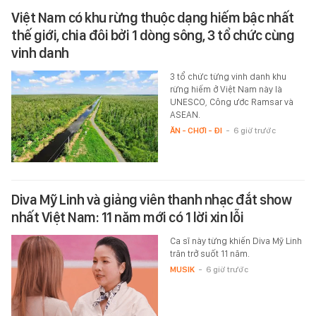
Việt Nam có khu rừng thuộc dạng hiếm bậc nhất
thế giới, chia đôi bởi 1 dòng sông, 3 tổ chức cùng
vinh danh
3 tổ chức từng vinh danh khu
rừng hiếm ở Việt Nam này là
UNESCO, Công ước Ramsar và
ASEAN.
ĂN - CHƠI - ĐI
-
6 giờ trước
Diva Mỹ Linh và giảng viên thanh nhạc đắt show
nhất Việt Nam: 11 năm mới có 1 lời xin lỗi
Ca sĩ này từng khiến Diva Mỹ Linh
trăn trở suốt 11 năm.
MUSIK
-
6 giờ trước