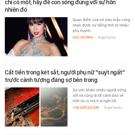
chỉ có một, hãy để con sống đúng với sự hồn
nhiên đó
Quan điểm của nữ siêu mẫu cũng
nhận được sự đồng tình từ nhiều
phụ huynh.
HỌC ĐƯỜNG
-
6 giờ trước
Cất tiền trong két sắt, người phụ nữ "suýt ngất"
trước cảnh tượng đáng sợ bên trong
Sự việc khiến nhiều người sửng
sốt và cũng là lời cảnh báo về
một rủi ro mà ít ai nghĩ tới.
THẾ GIỚI ĐÓ ĐÂY
-
6 giờ trước