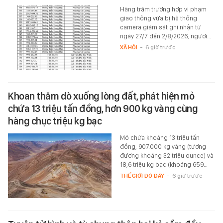
Hàng trăm trường hợp vi phạm
giao thông vừa bị hệ thống
camera giám sát ghi nhận từ
ngày 27/7 đến 2/8/2026, người…
XÃ HỘI
-
6 giờ trước
Khoan thăm dò xuống lòng đất, phát hiện mỏ
chứa 13 triệu tấn đồng, hơn 900 kg vàng cùng
hàng chục triệu kg bạc
Mỏ chứa khoảng 13 triệu tấn
đồng, 907.000 kg vàng (tương
đương khoảng 32 triệu ounce) và
18,6 triệu kg bạc (khoảng 659…
THẾ GIỚI ĐÓ ĐÂY
-
6 giờ trước