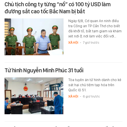
Chủ tịch công ty từng “nổ” có 100 tỷ USD làm
đường sắt cao tốc Bắc Nam bị bắt
Ngày 6/8, Cơ quan An ninh điều
tra Công an TP Cần Thơ cho biết
đã khởi tố, bắt tạm giam và khám
xét nơi ở, nơi làm việc đối với…
XÃ HỘI
-
7 giờ trước
Tử hình Nguyễn Minh Phúc 31 tuổi
Tòa tuyên án tử hình dành cho kẻ
sát hại chủ tiệm tạp hóa trên
Quốc lộ 51.
XÃ HỘI
-
6 giờ trước