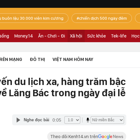
ụ buôn lậu 30.000 viên kim cương
chiến dịch 500 ngày đêm
 sống
Money.14
Ăn - Chơi - Đi
Xã hội
Sức khỏe
Tek-life
Học
RÊN MẠNG
ĐÔ THỊ
VIỆT NAM HÔM NAY
n du lịch xa, hàng trăm bậc
ề Lăng Bác trong ngày đại lễ
0:05
Nghe đọc bài
Theo dõi Kenh14.vn trên