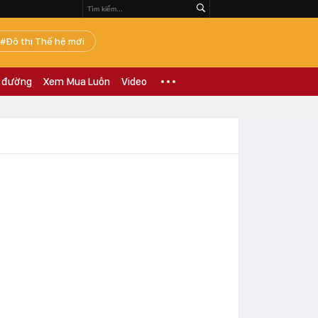
Đô thị Thế hệ mới
 đường
Xem Mua Luôn
Video