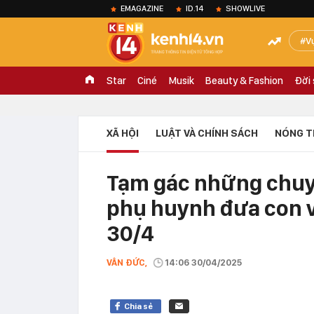
EMAGAZINE
ID.14
SHOWLIVE
V
Star
Ciné
Musik
Beauty & Fashion
Đời
XÃ HỘI
LUẬT VÀ CHÍNH SÁCH
NÓNG T
Tạm gác những chuyế
phụ huynh đưa con v
30/4
VÂN ĐỨC,
14:06 30/04/2025
Chia sẻ