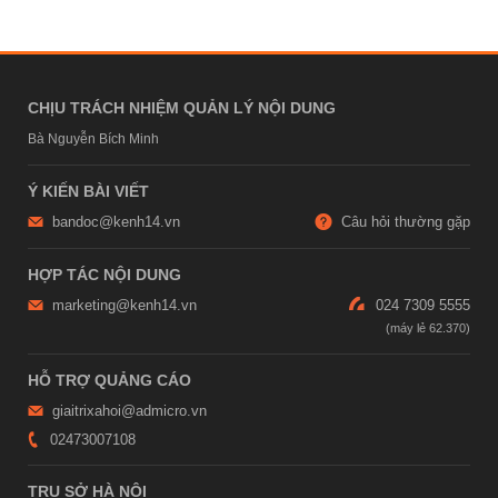
CHỊU TRÁCH NHIỆM QUẢN LÝ NỘI DUNG
Bà Nguyễn Bích Minh
Ý KIẾN BÀI VIẾT
bandoc@kenh14.vn
Câu hỏi thường gặp
HỢP TÁC NỘI DUNG
marketing@kenh14.vn
024 7309 5555
HỖ TRỢ QUẢNG CÁO
giaitrixahoi@admicro.vn
02473007108
TRỤ SỞ HÀ NỘI