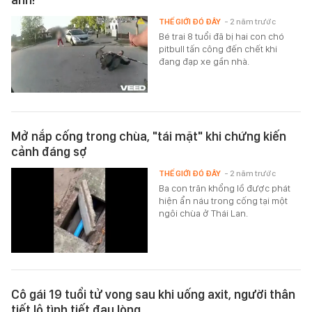
THẾ GIỚI ĐÓ ĐÂY
- 2 năm trước
Bé trai 8 tuổi đã bị hai con chó
pitbull tấn công đến chết khi
đang đạp xe gần nhà.
Mở nắp cống trong chùa, "tái mặt" khi chứng kiến
cảnh đáng sợ
THẾ GIỚI ĐÓ ĐÂY
- 2 năm trước
Ba con trăn khổng lồ được phát
hiện ẩn náu trong cống tại một
ngôi chùa ở Thái Lan.
Cô gái 19 tuổi tử vong sau khi uống axit, người thân
tiết lộ tình tiết đau lòng