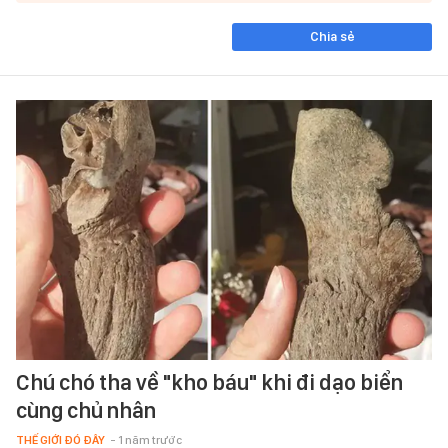
Chia sẻ
Chú chó tha về "kho báu" khi đi dạo biển
cùng chủ nhân
THẾ GIỚI ĐÓ ĐÂY
- 1 năm trước