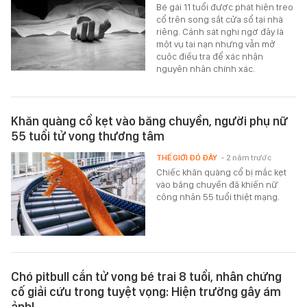
Bé gái 11 tuổi được phát hiện treo
cổ trên song sắt cửa sổ tại nhà
riêng. Cảnh sát nghi ngờ đây là
một vụ tai nạn nhưng vẫn mở
cuộc điều tra để xác nhận
nguyên nhân chính xác.
Khăn quàng cổ kẹt vào băng chuyền, người phụ nữ
55 tuổi tử vong thương tâm
THẾ GIỚI ĐÓ ĐÂY
- 2 năm trước
Chiếc khăn quàng cổ bị mắc kẹt
vào băng chuyền đã khiến nữ
công nhân 55 tuổi thiệt mạng.
Chó pitbull cắn tử vong bé trai 8 tuổi, nhân chứng
cố giải cứu trong tuyệt vọng: Hiện trường gây ám
ảnh!