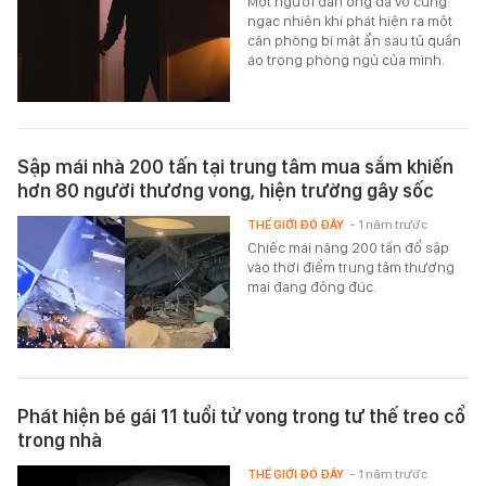
Một người đàn ông đã vô cùng
ngạc nhiên khi phát hiện ra một
căn phòng bí mật ẩn sau tủ quần
áo trong phòng ngủ của mình.
Sập mái nhà 200 tấn tại trung tâm mua sắm khiến
hơn 80 người thương vong, hiện trường gây sốc
THẾ GIỚI ĐÓ ĐÂY
- 1 năm trước
Chiếc mái nặng 200 tấn đổ sập
vào thời điểm trung tâm thương
mại đang đông đúc.
Phát hiện bé gái 11 tuổi tử vong trong tư thế treo cổ
trong nhà
THẾ GIỚI ĐÓ ĐÂY
- 1 năm trước