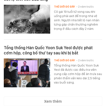
THẾ GIỚI ĐÓ ĐÂY
- 2 năm trước
Cô gái 19 tuổi tử vong sau khi
uống phải axit để trong nhà vệ
sinh. Người nhà tiết lộ nạn nhân
từng gặp chấn thương nghiêm
trọng ở đầu cách đây 2 năm.
Tổng thống Hàn Quốc Yoon Suk Yeol được phát
cơm hộp, công bố thư tay sau khi bị bắt
THẾ GIỚI ĐÓ ĐÂY
- 2 năm trước
Tổng thống Hàn Quốc Yoon Suk
Yeol đã được các điều tra viên
cung cấp cơm hộp để ăn trưa sau
phiên thẩm vấn kéo dài 2,5 tiếng
vào buổi sáng.
Xem thêm