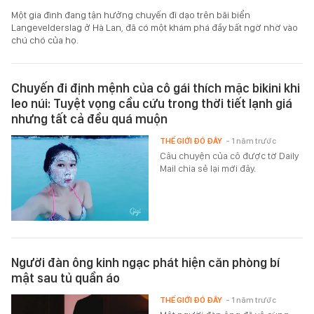
Một gia đình đang tận hưởng chuyến đi dạo trên bãi biển
Langevelderslag ở Hà Lan, đã có một khám phá đầy bất ngờ nhờ vào
chú chó của họ.
Chuyến đi định mệnh của cô gái thích mặc bikini khi
leo núi: Tuyệt vọng cầu cứu trong thời tiết lạnh giá
nhưng tất cả đều quá muộn
THẾ GIỚI ĐÓ ĐÂY
- 1 năm trước
Câu chuyện của cô được tờ Daily
Mail chia sẻ lại mới đây.
Người đàn ông kinh ngạc phát hiện căn phòng bí
mật sau tủ quần áo
THẾ GIỚI ĐÓ ĐÂY
- 1 năm trước