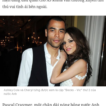
hiện đang đầu quân cho AS Roma vẫn thường xuyên tìm
thú vui tình ái bên ngoài.
Ashley Cole và Cheryl từng được xem là cặp "Becks - Vic" thứ 2 của
nước Anh
Pascal Craymer, một chân dài nóng bỏng nước Anh