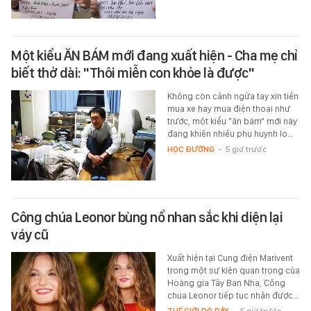
Một kiểu ĂN BÁM mới đang xuất hiện - Cha mẹ chỉ
biết thở dài: "Thôi miễn con khỏe là được"
Không còn cảnh ngửa tay xin tiền
mua xe hay mua điện thoại như
trước, một kiểu "ăn bám" mới này
đang khiến nhiều phụ huynh lo…
HỌC ĐƯỜNG
-
5 giờ trước
Công chúa Leonor bùng nổ nhan sắc khi diện lại
váy cũ
Xuất hiện tại Cung điện Marivent
trong một sự kiện quan trọng của
Hoàng gia Tây Ban Nha, Công
chúa Leonor tiếp tục nhận được…
THẾ GIỚI ĐÓ ĐÂY
-
5 giờ trước