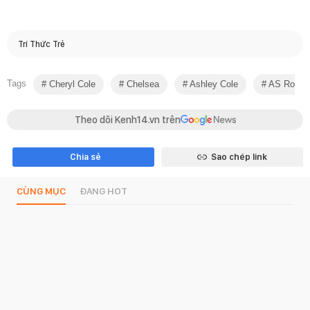
Trí Thức Trẻ
Tags
Cheryl Cole
Chelsea
Ashley Cole
AS Roma
Theo dõi Kenh14.vn trên
Chia sẻ
Sao chép link
CÙNG MỤC
ĐANG HOT