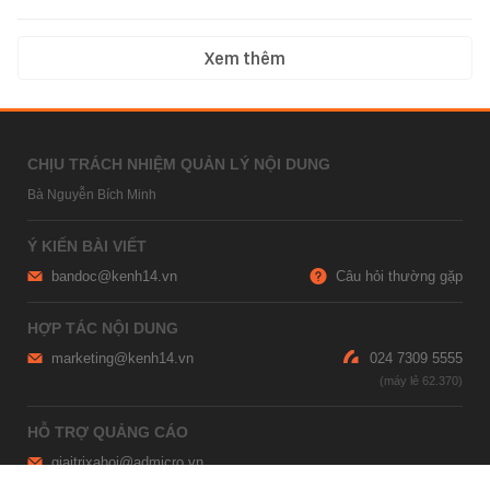
Xem thêm
CHỊU TRÁCH NHIỆM QUẢN LÝ NỘI DUNG
Bà Nguyễn Bích Minh
Ý KIẾN BÀI VIẾT
bandoc@kenh14.vn
Câu hỏi thường gặp
HỢP TÁC NỘI DUNG
marketing@kenh14.vn
024 7309 5555
HỖ TRỢ QUẢNG CÁO
giaitrixahoi@admicro.vn