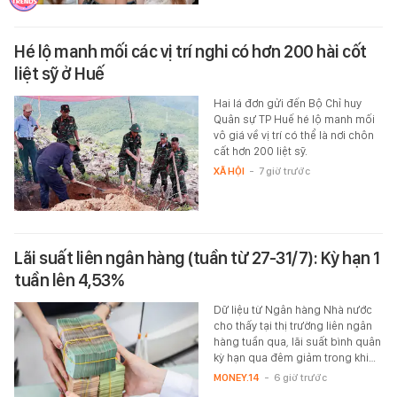
Hé lộ manh mối các vị trí nghi có hơn 200 hài cốt
liệt sỹ ở Huế
Hai lá đơn gửi đến Bộ Chỉ huy
Quân sự TP Huế hé lộ manh mối
vô giá về vị trí có thể là nơi chôn
cất hơn 200 liệt sỹ.
XÃ HỘI
-
7 giờ trước
Lãi suất liên ngân hàng (tuần từ 27-31/7): Kỳ hạn 1
tuần lên 4,53%
Dữ liệu từ Ngân hàng Nhà nước
cho thấy tại thị trường liên ngân
hàng tuần qua, lãi suất bình quân
kỳ hạn qua đêm giảm trong khi…
MONEY.14
-
6 giờ trước