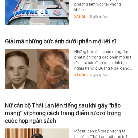
phương làm việc tại Phòng
khám…
XÃ HỘI
-
5 giờ trước
Giải mã những bức ảnh dưới phần mộ liệt sĩ
Những bức ảnh chân dung được
phát hiện trong các phần mộ liệt
sĩ chưa xác định danh tính tại hai
nghĩa trang ở Quảng Ngãi đang…
XÃ HỘI
-
5 giờ trước
Nữ cán bộ Thái Lan lên tiếng sau khi gây "bão
mạng" vì phong cách trang điểm rực rỡ trong
cuộc họp ngân sách
Một nữ cán bộ địa phương tại
tỉnh Yala (Thái Lan) bất ngờ trở