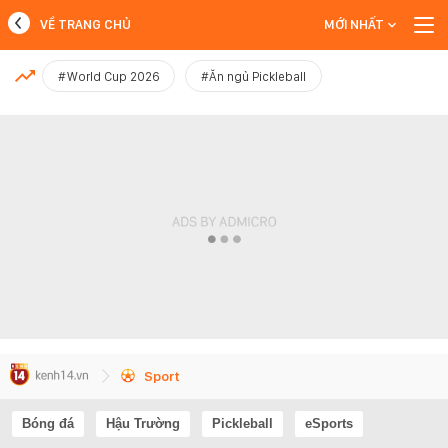
VỀ TRANG CHỦ
MỚI NHẤT
MỚI NHẤT
#World Cup 2026
#Ăn ngủ Pickleball
Xem thêm
Sport
Bóng đá
Hậu Trường
Pickleball
eSports