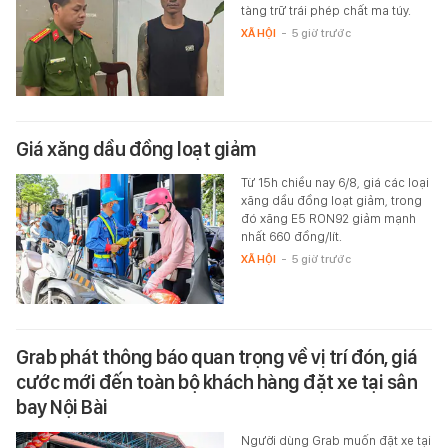
tàng trữ trái phép chất ma túy.
XÃ HỘI
-
5 giờ trước
Giá xăng dầu đồng loạt giảm
Từ 15h chiều nay 6/8, giá các loại
xăng dầu đồng loạt giảm, trong
đó xăng E5 RON92 giảm mạnh
nhất 660 đồng/lít.
XÃ HỘI
-
5 giờ trước
Grab phát thông báo quan trọng về vị trí đón, giá
cước mới đến toàn bộ khách hàng đặt xe tại sân
bay Nội Bài
Người dùng Grab muốn đặt xe tại