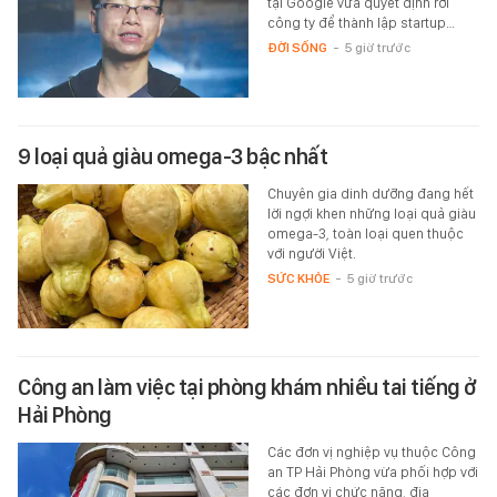
tại Google vừa quyết định rời
công ty để thành lập startup…
ĐỜI SỐNG
-
5 giờ trước
9 loại quả giàu omega-3 bậc nhất
Chuyên gia dinh dưỡng đang hết
lời ngợi khen những loại quả giàu
omega-3, toàn loại quen thuộc
với người Việt.
SỨC KHỎE
-
5 giờ trước
Công an làm việc tại phòng khám nhiều tai tiếng ở
Hải Phòng
Các đơn vị nghiệp vụ thuộc Công
an TP Hải Phòng vừa phối hợp với
các đơn vị chức năng, địa