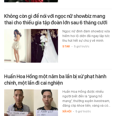
Không còn gì để nói với ngọc nữ showbiz mang
thai cho thiếu gia tập đoàn lớn sau 6 tháng cưới
Ngọc nữ đình đám showbiz vừa
hiếm hoi lộ diện đã ngay lập tức
thu hút hết sự chú ý về mình.
STAR
-
5 giờ trước
Huấn Hoa Hồng một năm ba lần bị xử phạt hành
chính, một lần đi cai nghiện
Huấn Hoa Hồng được nhiều
người biết đến là “giang hồ
mạng”, thường xuyên livestream,
đăng clip khoe tiền, vàng và có…
XÃ HỘI
-
5 giờ trước