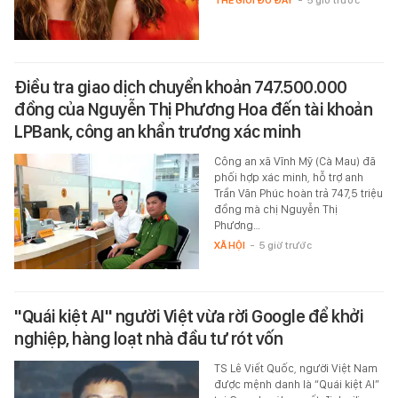
Điều tra giao dịch chuyển khoản 747.500.000
đồng của Nguyễn Thị Phương Hoa đến tài khoản
LPBank, công an khẩn trương xác minh
Công an xã Vĩnh Mỹ (Cà Mau) đã
phối hợp xác minh, hỗ trợ anh
Trần Văn Phúc hoàn trả 747,5 triệu
đồng mà chị Nguyễn Thị
Phương…
XÃ HỘI
-
5 giờ trước
"Quái kiệt AI" người Việt vừa rời Google để khởi
nghiệp, hàng loạt nhà đầu tư rót vốn
TS Lê Viết Quốc, người Việt Nam
được mệnh danh là “Quái kiệt AI”