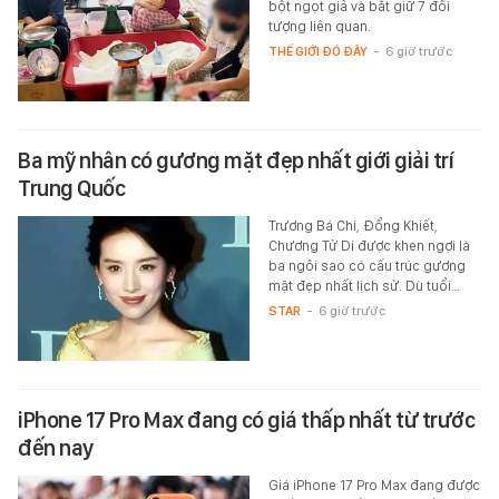
bột ngọt giả và bắt giữ 7 đối
tượng liên quan.
THẾ GIỚI ĐÓ ĐÂY
-
6 giờ trước
Ba mỹ nhân có gương mặt đẹp nhất giới giải trí
Trung Quốc
Trương Bá Chi, Đổng Khiết,
Chương Tử Di được khen ngợi là
ba ngôi sao có cấu trúc gương
mặt đẹp nhất lịch sử. Dù tuổi…
STAR
-
6 giờ trước
iPhone 17 Pro Max đang có giá thấp nhất từ trước
đến nay
Giá iPhone 17 Pro Max đang được