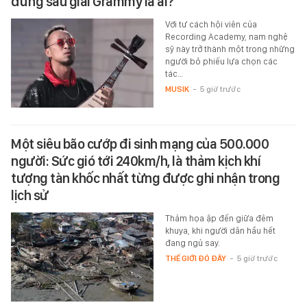
đứng sau giải Grammy là ai?
Với tư cách hội viên của
Recording Academy, nam nghệ
sỹ này trở thành một trong những
người bỏ phiếu lựa chọn các
tác…
MUSIK
-
5 giờ trước
Một siêu bão cướp đi sinh mạng của 500.000
người: Sức gió tới 240km/h, là thảm kịch khí
tượng tàn khốc nhất từng được ghi nhận trong
lịch sử
Thảm họa ập đến giữa đêm
khuya, khi người dân hầu hết
đang ngủ say.
THẾ GIỚI ĐÓ ĐÂY
-
5 giờ trước