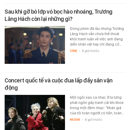
Sau khi gỡ bỏ lớp vỏ bọc hào nhoáng, Trương
Lăng Hách còn lại những gì?
Đóng phim đã lâu nhưng Trương
Lăng Hách vẫn chưa thể thoát
khỏi tranh luận về việc anh đang
diễn nhân vật hay chỉ đang cố…
CINE
-
6 giờ trước
Concert quốc tế và cuộc đua lấp đầy sân vận
động
Một ngôi sao ca nhạc ở ta từng
phát ngôn gây tranh cãi khi khoe
trong một đêm nhạc: “Khán giả
của tôi toàn người có tiền, toàn…
MUSIK
-
6 giờ trước