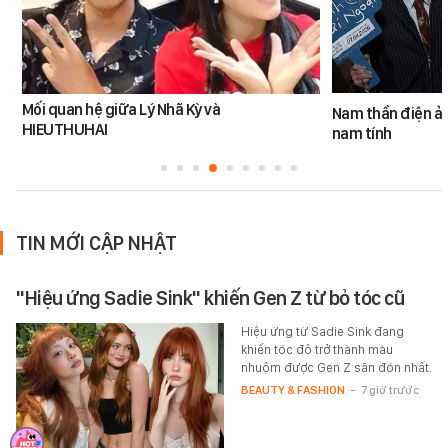
Mối quan hệ giữa Lý Nhã Kỳ và
Nam thần điện ản
HIEUTHUHAI
nam tính
TIN MỚI CẬP NHẬT
"Hiệu ứng Sadie Sink" khiến Gen Z từ bỏ tóc cũ
Hiệu ứng từ Sadie Sink đang
khiến tóc đỏ trở thành màu
nhuộm được Gen Z săn đón nhất.
BEAUTY & FASHION
-
7 giờ trước