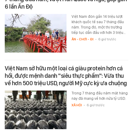
6 lần Ấn Độ
Việt Nam đón gần 14 triệu lượt
khách quốc tế sau 7 tháng đầu
năm. Trong đó, một thị trường
tiếp tục dẫn đầu với hơn 3 triệu…
ĂN - CHƠI - ĐI
-
6 giờ trước
Việt Nam sở hữu một loại cá giàu protein hơn cá
hồi, được mệnh danh "siêu thực phẩm": Vừa thu
về hơn 500 triệu USD, người Mỹ cực kỳ ưa chuộng
Trong 7 tháng đầu năm mặt hàng
này đã mang về hơn nửa tỷ USD.
XÃ HỘI
-
6 giờ trước