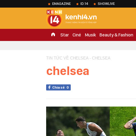
EMAGAZINE
ID.14
SHOWLIVE
Star
Ciné
Musik
Beauty & Fashion
TIN TỨC VỀ CHELSEA - CHELSEA
chelsea
Chia sẻ
0