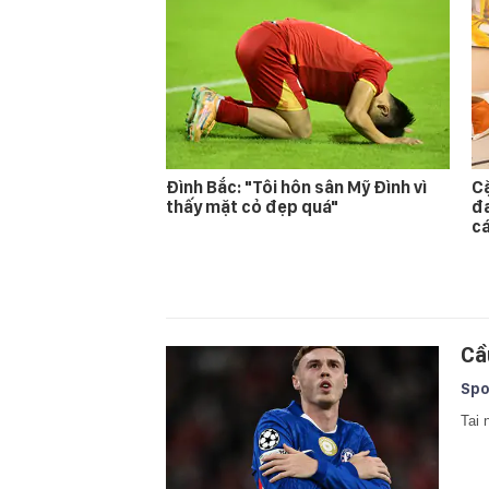
Đình Bắc: "Tôi hôn sân Mỹ Đình vì
Cặ
thấy mặt cỏ đẹp quá"
đa
cá
Cầ
Spo
Tai 