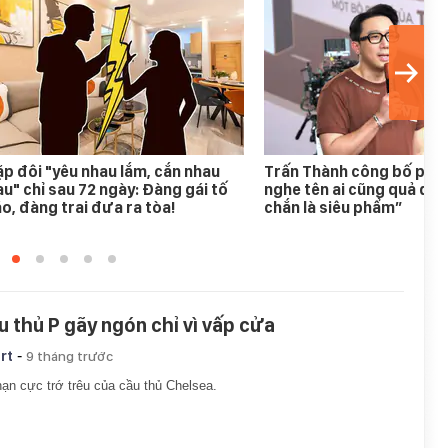
p đôi "yêu nhau lắm, cắn nhau
Trấn Thành công bố phim
u" chỉ sau 72 ngày: Đàng gái tố
nghe tên ai cũng quả quy
o, đàng trai đưa ra tòa!
chắn là siêu phẩm”
u thủ P gãy ngón chỉ vì vấp cửa
-
rt
9 tháng trước
nạn cực trớ trêu của cầu thủ Chelsea.