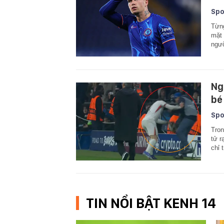
Spo
Từng
mặt 
ngưỡ
Ng
bé
Spo
Tron
tử r
chỉ 
TIN NỔI BẬT KENH 14