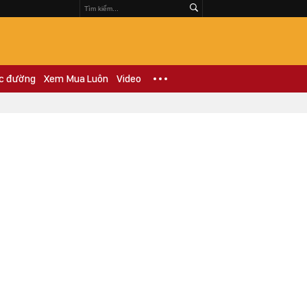
c đường
Xem Mua Luôn
Video