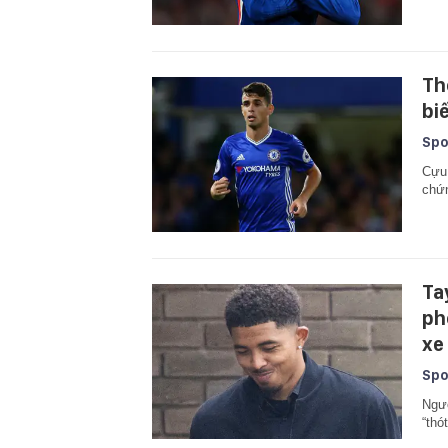
Th
bi
Spo
Cựu 
chứn
Ta
ph
xe
Spo
Ngườ
“thó