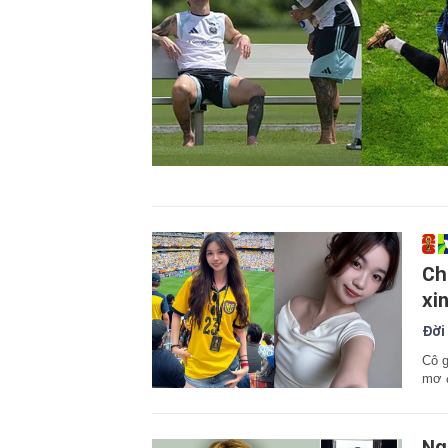
Ch
xi
Đời
Cô g
mơ đ
Ng