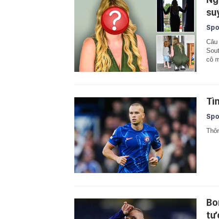
su
Spo
Câu 
Sout
cô m
Tì
Spo
Thôn
Bo
tư