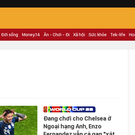
Đời sống
Money.14
Ăn - Chơi - Đi
Xã hội
Sức khỏe
Tek-life
Họ
Đang chơi cho Chelsea ở
Ngoại hạng Anh, Enzo
Fernandez vẫn cả gan "xát