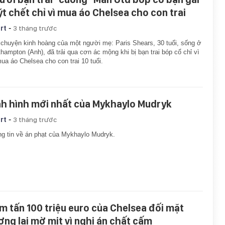
ýt chết chỉ vì mua áo Chelsea cho con trai
-
rt
3 tháng trước
chuyện kinh hoàng của một người mẹ: Paris Shears, 30 tuổi, sống ở
hampton (Anh), đã trải qua cơn ác mộng khi bị bạn trai bóp cổ chỉ vì
ua áo Chelsea cho con trai 10 tuổi.
nh hình mới nhất của Mykhaylo Mudryk
-
rt
3 tháng trước
g tin về án phạt của Mykhaylo Mudryk.
m tấn 100 triệu euro của Chelsea đối mặt
ơng lai mờ mịt vì nghi án chất cấm