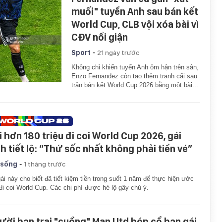
muối" tuyển Anh sau bán kết
World Cup, CLB vội xóa bài vì
CĐV nổi giận
-
Sport
21 ngày trước
Không chỉ khiến tuyển Anh ôm hận trên sân,
Enzo Fernandez còn tạo thêm tranh cãi sau
trận bán kết World Cup 2026 bằng một bài…
i hơn 180 triệu đi coi World Cup 2026, gái
nh tiết lộ: “Thứ sốc nhất không phải tiền vé”
-
 sống
1 tháng trước
ái này cho biết đã tiết kiệm tiền trong suốt 1 năm để thực hiện ước
i coi World Cup. Các chi phí được hé lộ gây chú ý.
ười bạn trai "cuồng" Man Utd bóp cổ bạn gái