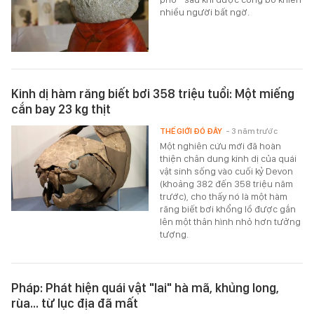
nhiều người bất ngờ.
Kinh dị hàm răng biết bơi 358 triệu tuổi: Một miếng
cắn bay 23 kg thịt
THẾ GIỚI ĐÓ ĐÂY
- 3 năm trước
Một nghiên cứu mới đã hoàn
thiện chân dung kinh dị của quái
vật sinh sống vào cuối kỷ Devon
(khoảng 382 đến 358 triệu năm
trước), cho thấy nó là một hàm
răng biết bơi khổng lồ được gắn
lên một thân hình nhỏ hơn tưởng
tượng.
Pháp: Phát hiện quái vật "lai" hà mã, khủng long,
rùa... từ lục địa đã mất