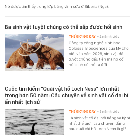
Nó được tìm thấy trong lớp băng vĩnh cửu ở Siberia (Nga).
Ba sinh vật tuyệt chủng có thể sắp được hồi sinh
THẾ GIỚI ĐÓ ĐÂY
- 2 năm trước
Công ty công nghệ sinh học
Colossal Biosciences của Mỹ cho
biết vào năm 2028, sinh vật đã
tuyệt chủng đầu tiên mà họ cố
hồi sinh có thể ra đời.
Cuộc tìm kiếm "Quái vật hồ Loch Ness" lớn nhất
trong hơn 50 năm: Câu chuyện về sinh vật cổ đại bí
ẩn nhất lịch sử
THẾ GIỚI ĐÓ ĐÂY
- 3 năm trước
Là sinh vật cổ đại nổi tiếng và kỳ bí
nhất thế giới, câu chuyện đằng
sau quái vật hồ Loch Ness là gì?