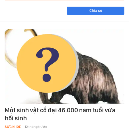
Chia sẻ
Một sinh vật cổ đại 46.000 năm tuổi vừa
hồi sinh
SỨC KHỎE
- 12 tháng trước