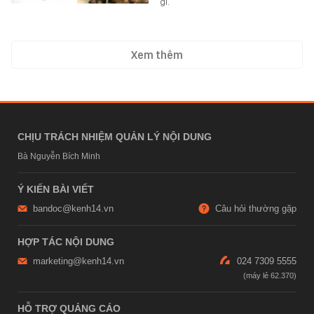
gì.
Xem thêm
CHỊU TRÁCH NHIỆM QUẢN LÝ NỘI DUNG
Bà Nguyễn Bích Minh
Ý KIẾN BÀI VIẾT
bandoc@kenh14.vn
Câu hỏi thường gặp
HỢP TÁC NỘI DUNG
marketing@kenh14.vn
024 7309 5555
HỖ TRỢ QUẢNG CÁO