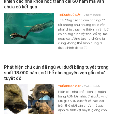
khiến các nhà khoa học tranh cãi 60 năm mà vẫn
chưa có kết quả
THẾ GIỚI ĐÓ ĐÂY
- 7 năm trước
Trí tưởng tượng của con người
rất phong phú nhưng có lẽ vẫn
phải chịu thua mẹ thiên nhiên bởi
có những sinh vật thời cổ đại mà
ngay cả tưởng tượng chúng ta
cũng không thể hình dung ra
được hình dáng đó.
Phát hiện chú cún đã ngủ vùi dưới băng tuyết trong
suốt 18.000 năm, cơ thể còn nguyên vẹn gần như
tuyệt đối
THẾ GIỚI ĐÓ ĐÂY
- 7 năm trước
Hiện các nhà phân tích tại ngân
hàng ADN lớn nhất Châu Âu - nơi
lưu giữ ADN của tất cả các loài
trên thế giới vẫn chưa thể xác
định ra sinh vật này là giống chó