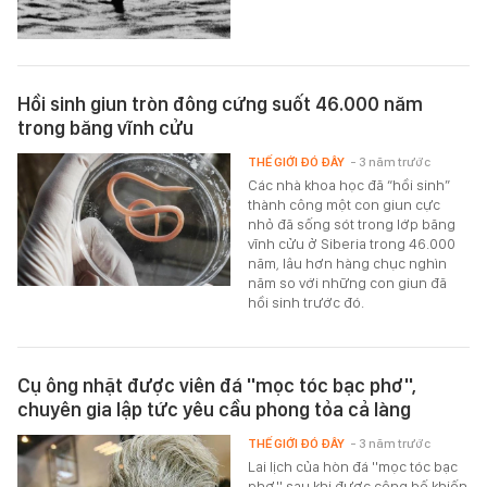
Hồi sinh giun tròn đông cứng suốt 46.000 năm
trong băng vĩnh cửu
THẾ GIỚI ĐÓ ĐÂY
- 3 năm trước
Các nhà khoa học đã “hồi sinh”
thành công một con giun cực
nhỏ đã sống sót trong lớp băng
vĩnh cửu ở Siberia trong 46.000
năm, lâu hơn hàng chục nghìn
năm so với những con giun đã
hồi sinh trước đó.
Cụ ông nhặt được viên đá ''mọc tóc bạc phơ'',
chuyên gia lập tức yêu cầu phong tỏa cả làng
THẾ GIỚI ĐÓ ĐÂY
- 3 năm trước
Lai lịch của hòn đá ''mọc tóc bạc
phơ'' sau khi được công bố khiến