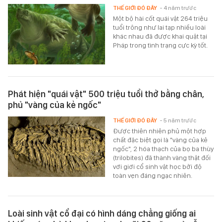
THẾ GIỚI ĐÓ ĐÂY
- 4 năm trước
Một bộ hài cốt quái vật 264 triệu
tuổi trông như lai tạp nhiều loài
khác nhau đã được khai quật tại
Pháp trong tình trạng cực kỳ tốt.
Phát hiện "quái vật" 500 triệu tuổi thở bằng chân,
phủ "vàng của kẻ ngốc"
THẾ GIỚI ĐÓ ĐÂY
- 5 năm trước
Được thiên nhiên phủ một hợp
chất đặc biệt gọi là "vàng của kẻ
ngốc", 2 hóa thạch của bọ ba thùy
(trilobites) đã thành vàng thật đối
với giới cổ sinh vật học bởi độ
toàn vẹn đáng ngạc nhiên.
Loài sinh vật cổ đại có hình dáng chẳng giống ai