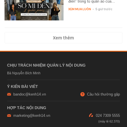
điển" trong tủ quần áo của…
XEM MUA LUÔN
-
5 giờ trước
Xem thêm
CHỊU TRÁCH NHIỆM QUẢN LÝ NỘI DUNG
Bà Nguyễn Bích Minh
Ý KIẾN BÀI VIẾT
bandoc@kenh14.vn
Câu hỏi thường gặp
HỢP TÁC NỘI DUNG
marketing@kenh14.vn
024 7309 5555