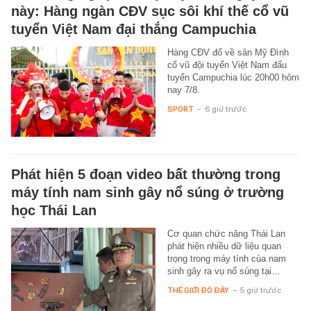
này: Hàng ngàn CĐV sục sôi khí thế cổ vũ
tuyển Việt Nam đại thắng Campuchia
Hàng CĐV đổ về sân Mỹ Đình
cổ vũ đội tuyển Việt Nam đấu
tuyển Campuchia lúc 20h00 hôm
nay 7/8.
SPORT
-
6 giờ trước
Phát hiện 5 đoạn video bất thường trong
máy tính nam sinh gây nổ súng ở trường
học Thái Lan
Cơ quan chức năng Thái Lan
phát hiện nhiều dữ liệu quan
trọng trong máy tính của nam
sinh gây ra vụ nổ súng tại…
THẾ GIỚI ĐÓ ĐÂY
-
5 giờ trước