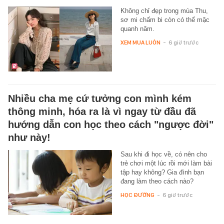
Không chỉ đẹp trong mùa Thu,
sơ mi chấm bi còn có thể mặc
quanh năm.
XEM MUA LUÔN
-
6 giờ trước
Nhiều cha mẹ cứ tưởng con mình kém
thông minh, hóa ra là vì ngay từ đầu đã
hướng dẫn con học theo cách "ngược đời"
như này!
Sau khi đi học về, có nên cho
trẻ chơi một lúc rồi mới làm bài
tập hay không? Gia đình bạn
đang làm theo cách nào?
HỌC ĐƯỜNG
-
6 giờ trước