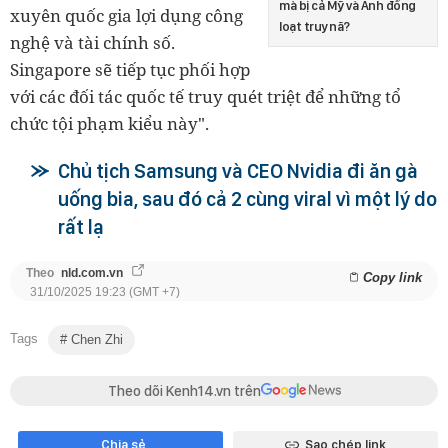
mà bị cả Mỹ và Anh đồng
xuyên quốc gia lợi dụng công
loạt truy nã?
nghệ và tài chính số.
Singapore sẽ tiếp tục phối hợp
với các đối tác quốc tế truy quét triệt để những tổ
chức tội phạm kiểu này".
Chủ tịch Samsung và CEO Nvidia đi ăn gà
uống bia, sau đó cả 2 cùng viral vì một lý do
rất lạ
Theo
nld.com.vn
Copy link
31/10/2025 19:23 (GMT +7)
Tags
Chen Zhi
Theo dõi Kenh14.vn trên
Chia sẻ
Sao chép link