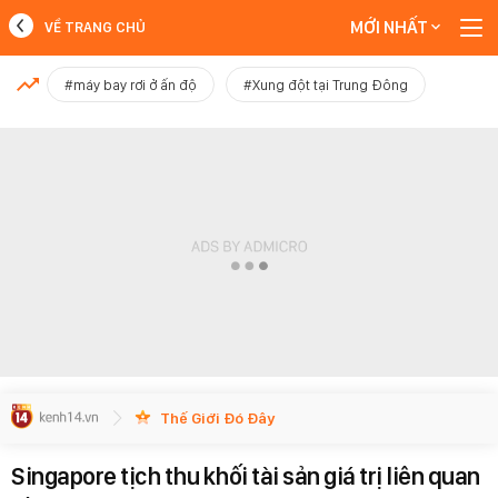
MỚI NHẤT
VỀ TRANG CHỦ
MỚI NHẤT
#máy bay rơi ở ấn độ
#Xung đột tại Trung Đông
Xem thêm
Thế Giới Đó Đây
Singapore tịch thu khối tài sản giá trị liên quan