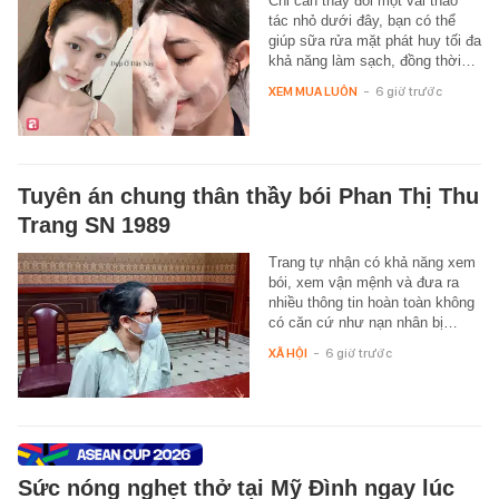
Chỉ cần thay đổi một vài thao
tác nhỏ dưới đây, bạn có thể
giúp sữa rửa mặt phát huy tối đa
khả năng làm sạch, đồng thời…
XEM MUA LUÔN
-
6 giờ trước
Tuyên án chung thân thầy bói Phan Thị Thu
Trang SN 1989
Trang tự nhận có khả năng xem
bói, xem vận mệnh và đưa ra
nhiều thông tin hoàn toàn không
có căn cứ như nạn nhân bị…
XÃ HỘI
-
6 giờ trước
Sức nóng nghẹt thở tại Mỹ Đình ngay lúc