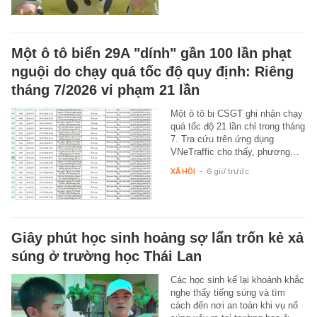
Một ô tô biển 29A "dính" gần 100 lần phạt
nguội do chạy quá tốc độ quy định: Riêng
tháng 7/2026 vi phạm 21 lần
Một ô tô bị CSGT ghi nhận chạy
quá tốc độ 21 lần chỉ trong tháng
7. Tra cứu trên ứng dụng
VNeTraffic cho thấy, phương…
XÃ HỘI
-
6 giờ trước
Giây phút học sinh hoảng sợ lẩn trốn kẻ xả
súng ở trường học Thái Lan
Các học sinh kể lại khoảnh khắc
nghe thấy tiếng súng và tìm
cách đến nơi an toàn khi vụ nổ