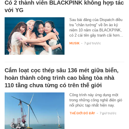
Có 2 thành viên BLACKPINK không hợp tác
với YG
Sau bài đăng của Dispatch điều
tra "chân tướng" về ồn ào kỷ
niệm 10 năm của BLACKPINK,
có 2 cái tên gây tranh cãi hơn…
MUSIK
-
7 giờ trước
Cắm loạt cọc thép sâu 136 mét giữa biển,
hoàn thành công trình cao bằng tòa nhà
110 tầng chưa từng có trên thế giới
Công trình này ứng dụng một
trong những công nghệ điện gió
nổi phức tạp nhất hiện nay.
THẾ GIỚI ĐÓ ĐÂY
-
7 giờ trước