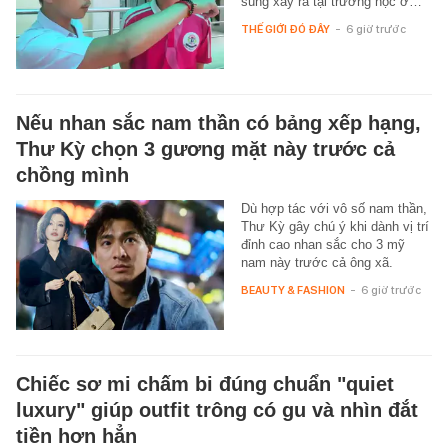
súng xảy ra tại trường học ở…
THẾ GIỚI ĐÓ ĐÂY
-
6 giờ trước
Nếu nhan sắc nam thần có bảng xếp hạng,
Thư Kỳ chọn 3 gương mặt này trước cả
chồng mình
Dù hợp tác với vô số nam thần,
Thư Kỳ gây chú ý khi dành vị trí
đỉnh cao nhan sắc cho 3 mỹ
nam này trước cả ông xã.
BEAUTY & FASHION
-
6 giờ trước
Chiếc sơ mi chấm bi đúng chuẩn "quiet
luxury" giúp outfit trông có gu và nhìn đắt
tiền hơn hẳn