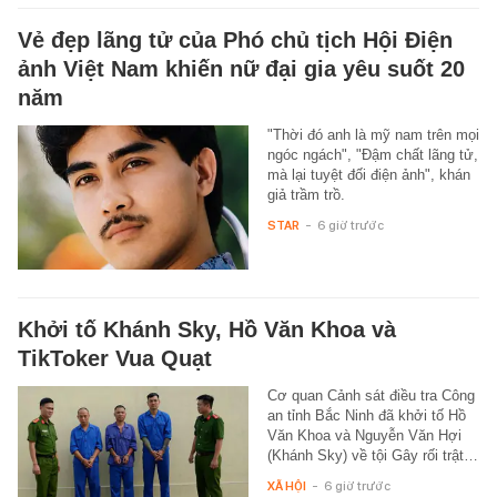
Vẻ đẹp lãng tử của Phó chủ tịch Hội Điện
ảnh Việt Nam khiến nữ đại gia yêu suốt 20
năm
"Thời đó anh là mỹ nam trên mọi
ngóc ngách", "Đậm chất lãng tử,
mà lại tuyệt đối điện ảnh", khán
giả trầm trồ.
STAR
-
6 giờ trước
Khởi tố Khánh Sky, Hồ Văn Khoa và
TikToker Vua Quạt
Cơ quan Cảnh sát điều tra Công
an tỉnh Bắc Ninh đã khởi tố Hồ
Văn Khoa và Nguyễn Văn Hợi
(Khánh Sky) về tội Gây rối trật…
XÃ HỘI
-
6 giờ trước