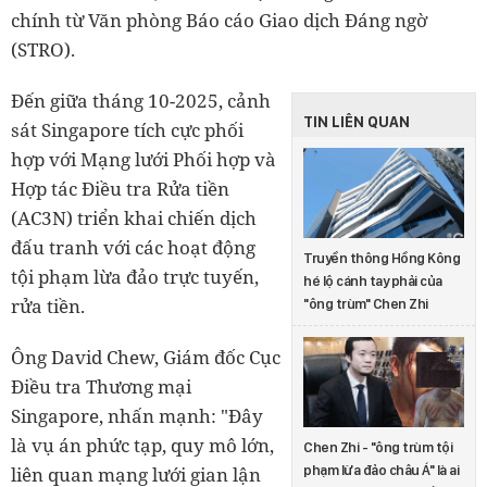
chính từ Văn phòng Báo cáo Giao dịch Đáng ngờ
(STRO).
Đến giữa tháng 10-2025, cảnh
TIN LIÊN QUAN
sát Singapore tích cực phối
hợp với Mạng lưới Phối hợp và
Hợp tác Điều tra Rửa tiền
(AC3N) triển khai chiến dịch
đấu tranh với các hoạt động
Truyền thông Hồng Kông
tội phạm lừa đảo trực tuyến,
hé lộ cánh tay phải của
rửa tiền.
"ông trùm" Chen Zhi
Ông David Chew, Giám đốc Cục
Điều tra Thương mại
Singapore, nhấn mạnh: "Đây
là vụ án phức tạp, quy mô lớn,
Chen Zhi - "ông trùm tội
liên quan mạng lưới gian lận
phạm lừa đảo châu Á" là ai