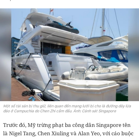
Một số tài sản bị thu giữ, liên quan đến mạng lưới bị cho là đường dây lừa
đảo ở Campuchia do Chen Zhi cầm đầu. Ảnh: Cảnh sát Singapore
Trước đó, Mỹ trừng phạt ba công dân Singapore tên
là Nigel Tang, Chen Xiuling và Alan Yeo, với cáo buộc