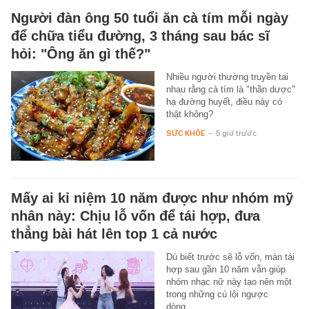
Người đàn ông 50 tuổi ăn cà tím mỗi ngày
để chữa tiểu đường, 3 tháng sau bác sĩ
hỏi: "Ông ăn gì thế?"
Nhiều người thường truyền tai
nhau rằng cà tím là "thần dược"
hạ đường huyết, điều này có
thật không?
SỨC KHỎE
-
5 giờ trước
Mấy ai kỉ niệm 10 năm được như nhóm mỹ
nhân này: Chịu lỗ vốn để tái hợp, đưa
thẳng bài hát lên top 1 cả nước
Dù biết trước sẽ lỗ vốn, màn tái
hợp sau gần 10 năm vẫn giúp
nhóm nhạc nữ này tạo nên một
trong những cú lội ngược
dòng…