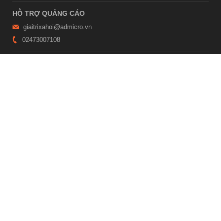
HỖ TRỢ QUẢNG CÁO
giaitrixahoi@admicro.vn
02473007108
TRỤ SỞ HÀ NỘI
Tầng 21, Tòa nhà Center Building, Hapulico Complex, Số 01, phố
Nguyễn Huy Tưởng, phường Thanh Xuân, thành phố Hà Nội
TRỤ SỞ TP.HỒ CHÍ MINH
Tầng 4, Tòa nhà 123, số 127 Võ Văn Tần, Phường Xuân Hòa, TPHCM
Giấy phép thiết lập trang thông tin điện tử tổng hợp trên mạng số
2215/GP-TTĐT do Sở Thông tin và Truyền thông Hà Nội cấp ngày 10
tháng 4 năm 2019
© Copyright 2007 - 2026 – Công ty Cổ phần VCCorp
Xem bản Desktop