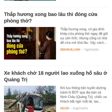
Thắp hương xong bao lâu thì đóng cửa
phòng thờ?
Thắp hương xong, có gia đình
khép cửa phòng thờ ngay để giữ
sự yên tĩnh, nhưng cũng có nhà
để cửa mở khá lâu. Vậy cách…
XEM MUA LUÔN
-
7 giờ trước
Xe khách chở 18 người lao xuống hố sâu ở
Quảng Trị
Khi lưu thông trên tuyến đường
tránh lũ BOT qua địa bàn xã
Ninh Châu (Quảng Trị), chiếc xe
khách bất ngờ mất lái, lao…
XÃ HỘI
-
6 giờ trước