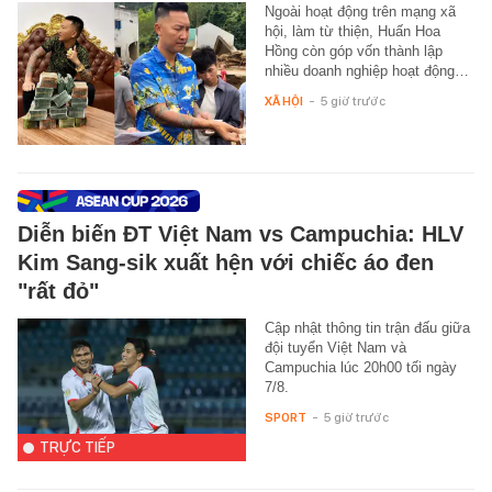
Ngoài hoạt động trên mạng xã
hội, làm từ thiện, Huấn Hoa
Hồng còn góp vốn thành lập
nhiều doanh nghiệp hoạt động…
XÃ HỘI
-
5 giờ trước
Diễn biến ĐT Việt Nam vs Campuchia: HLV
Kim Sang-sik xuất hện với chiếc áo đen
"rất đỏ"
Cập nhật thông tin trận đấu giữa
đội tuyển Việt Nam và
Campuchia lúc 20h00 tối ngày
7/8.
SPORT
-
5 giờ trước
TRỰC TIẾP