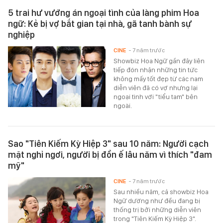
5 trai hư vướng án ngoại tình của làng phim Hoa
ngữ: Kẻ bị vợ bắt gian tại nhà, gã tanh bành sự
nghiệp
CINE
- 7 năm trước
Showbiz Hoa Ngữ gần đây liên
tiếp đón nhận những tin tức
không mấy tốt đẹp từ các nam
diễn viên đã có vợ nhưng lại
ngoại tình với "tiểu tam" bên
ngoài.
Sao "Tiên Kiếm Kỳ Hiệp 3" sau 10 năm: Người cạch
mặt nghỉ ngơi, người bị đồn ế lâu năm vì thích "đam
mỹ"
CINE
- 7 năm trước
Sau nhiều năm, cả showbiz Hoa
Ngữ dường như đều đang bị
thống trị bởi những diễn viên
trong "Tiên Kiếm Kỳ Hiệp 3".