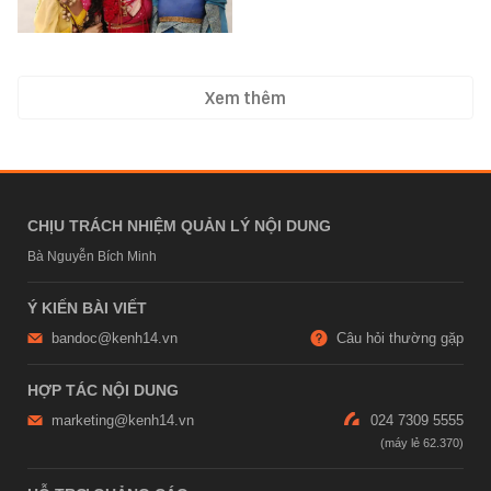
Xem thêm
CHỊU TRÁCH NHIỆM QUẢN LÝ NỘI DUNG
Bà Nguyễn Bích Minh
Ý KIẾN BÀI VIẾT
bandoc@kenh14.vn
Câu hỏi thường gặp
HỢP TÁC NỘI DUNG
marketing@kenh14.vn
024 7309 5555