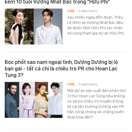
kém 10 tuổi Vương Nhất Bác trong "Hữu Phỉ"
CINE
- 7 năm trước
Sau nhiều ngày đồn đoán, Triệu
Lệ Dĩnh và Vương Nhất Bác đều
đã được NSX Hữu Phỉ xác nhận
sẽ cùng tham gia dự án Hữu Phỉ.
Bóc phốt sao nam ngoại tình, Dương Dương bị lộ
bạn gái - tất cả chỉ là chiêu trò PR cho Hoan Lạc
Tụng 3?
CINE
- 7 năm trước
Một dự án sản xuất đến phần thứ
3 như Hoan Lạc Tụng nếu không
có vài ba chiêu trò truyền thông,
lôi cái tên Dương Dương vào PR
hẳn công chúng sẽ chẳng buồn
đoái hoài đến?