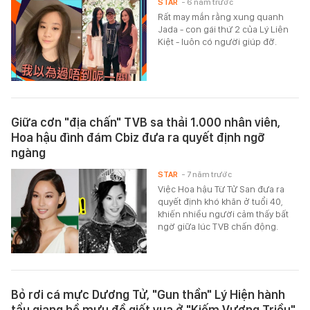
STAR
- 6 năm trước
Rất may mắn rằng xung quanh
Jada - con gái thứ 2 của Lý Liên
Kiệt - luôn có người giúp đỡ.
Giữa cơn "địa chấn" TVB sa thải 1.000 nhân viên,
Hoa hậu đình đám Cbiz đưa ra quyết định ngỡ
ngàng
STAR
- 7 năm trước
Việc Hoa hậu Từ Tử San đưa ra
quyết định khó khăn ở tuổi 40,
khiến nhiều người cảm thấy bất
ngờ giữa lúc TVB chấn động.
Bỏ rơi cá mực Dương Tử, "Gun thần" Lý Hiện hành
tẩu giang hồ mưu đồ giết vua ở "Kiếm Vương Triều"