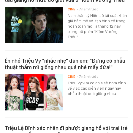
CINE
- 7 năm trước
Nam thần Lý Hiện sẽ tái xuất khán
giả hâm mộ với tạo hình cổ trang
hoàn toàn mới lạ tháng 12 này
trong bộ phim "Kiếm Vương
Triều".
Én nhỏ Triệu Vy "nhắc nhẹ" đàn em: "Đừng có phẫu
thuật thẩm mĩ giống nhau quá nhé mấy đứa!"
CINE
- 7 năm trước
Triệu Vy vừa có chia sẻ hóm hỉnh
về việc các diễn viên ngày nay
phẫu thuật quá giống nhau.
Triệu Lệ Dĩnh xác nhận đi phượt giang hồ với trai trẻ