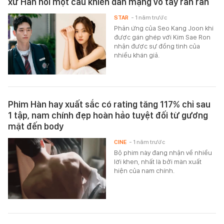
xứ Hàn nói một câu khiến dân mạng vỗ tay rần rần
STAR
- 1 năm trước
Phản ứng của Seo Kang Joon khi
được gán ghép với Kim Sae Ron
nhận được sự đồng tình của
nhiều khán giả.
Phim Hàn hay xuất sắc có rating tăng 117% chỉ sau
1 tập, nam chính đẹp hoàn hảo tuyệt đối từ gương
mặt đến body
CINE
- 1 năm trước
Bộ phim này đang nhận về nhiều
lời khen, nhất là bởi màn xuất
hiện của nam chính.