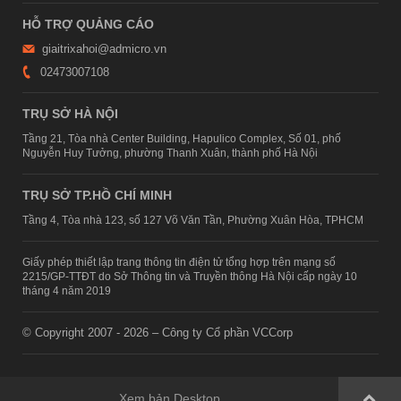
HỖ TRỢ QUẢNG CÁO
giaitrixahoi@admicro.vn
02473007108
TRỤ SỞ HÀ NỘI
Tầng 21, Tòa nhà Center Building, Hapulico Complex, Số 01, phố
Nguyễn Huy Tưởng, phường Thanh Xuân, thành phố Hà Nội
TRỤ SỞ TP.HỒ CHÍ MINH
Tầng 4, Tòa nhà 123, số 127 Võ Văn Tần, Phường Xuân Hòa, TPHCM
Giấy phép thiết lập trang thông tin điện tử tổng hợp trên mạng số
2215/GP-TTĐT do Sở Thông tin và Truyền thông Hà Nội cấp ngày 10
tháng 4 năm 2019
© Copyright 2007 - 2026 – Công ty Cổ phần VCCorp
Xem bản Desktop