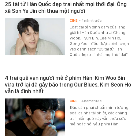
25 tài tử Hàn Quốc đẹp trai nhất mọi thời đại: Ông
xã Son Ye Jin chỉ thua một người
CINE
- 4 năm trước
Loạt cái tên đình đám của làng
giải trí Hàn Quốc như Ji Chang
Wook, Hyun Bin, Lee Min Ho,
Gong Yoo... đều được bình chọn
vào danh sách “25 tài tử Hàn
Quốc đẹp trai nhất mọi thời đại”.
4 trai quê vạn người mê ở phim Hàn: Kim Woo Bin
vừa trở lại đã gây bão trong Our Blues, Kim Seon Ho
vẫn là đỉnh nhất
CINE
- 4 năm trước
Đâu cần phải chuẩn hình tượng
soái ca nhà tài phiệt, các chàng
trai miền quê này vẫn thừa sức
mê hoặc hội yêu phim Hàn.