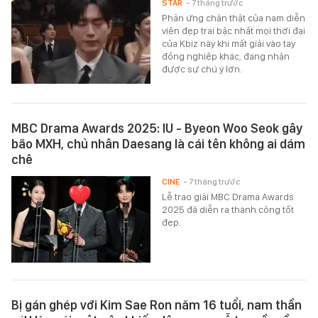
STAR
- 7 tháng trước
Phản ứng chân thật của nam diễn
viên đẹp trai bậc nhất mọi thời đại
của Kbiz này khi mất giải vào tay
đồng nghiệp khác, đang nhận
được sự chú ý lớn.
MBC Drama Awards 2025: IU - Byeon Woo Seok gây
bão MXH, chủ nhân Daesang là cái tên không ai dám
chê
CINE
- 7 tháng trước
Lễ trao giải MBC Drama Awards
2025 đã diễn ra thành công tốt
đẹp.
Bị gán ghép với Kim Sae Ron năm 16 tuổi, nam thần