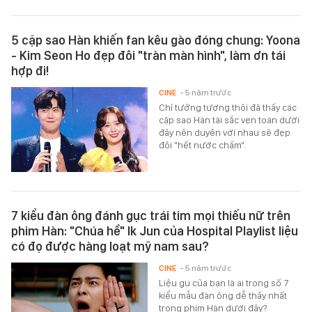
5 cặp sao Hàn khiến fan kêu gào đóng chung: Yoona
- Kim Seon Ho đẹp đôi "tràn màn hình", làm ơn tái
hợp đi!
CINE
- 5 năm trước
Chỉ tưởng tượng thôi đã thấy các
cặp sao Hàn tài sắc vẹn toàn dưới
đây nên duyên với nhau sẽ đẹp
đôi "hết nước chấm".
7 kiểu đàn ông đánh gục trái tim mọi thiếu nữ trên
phim Hàn: "Chúa hề" Ik Jun của Hospital Playlist liệu
có đọ được hàng loạt mỹ nam sau?
CINE
- 5 năm trước
Liệu gu của bạn là ai trong số 7
kiểu mẫu đàn ông dễ thấy nhất
trong phim Hàn dưới đây?