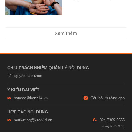
Xem thêm
CHỊU TRÁCH NHIỆM QUẢN LÝ NỘI DUNG
Bà Nguyễn Bích Minh
Ý KIẾN BÀI VIẾT
bandoc@kenh14.vn
Câu hỏi thường gặp
HỢP TÁC NỘI DUNG
marketing@kenh14.vn
024 7309 5555