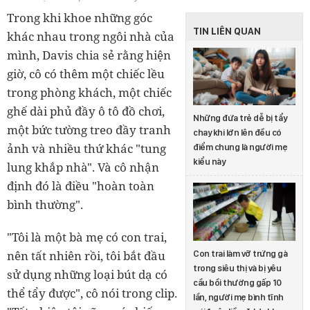
Trong khi khoe những góc
TIN LIÊN QUAN
khác nhau trong ngôi nhà của
mình, Davis chia sẻ rằng hiện
giờ, cô có thêm một chiếc lều
trong phòng khách, một chiếc
ghế dài phủ đầy ô tô đồ chơi,
Những đứa trẻ dễ bị tẩy
một bức tường treo đầy tranh
chay khi lớn lên đều có
ảnh và nhiều thứ khác "tung
điểm chung là người mẹ
kiểu này
lung khắp nhà". Và cô nhận
định đó là điều "hoàn toàn
bình thường".
"Tôi là một bà mẹ có con trai,
nên tất nhiên rồi, tôi bắt đầu
Con trai làm vỡ trứng gà
trong siêu thị và bị yêu
sử dụng những loại bút dạ có
cầu bồi thường gấp 10
thể tẩy được", cô nói trong clip.
lần, người mẹ bình tĩnh