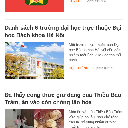
TEK-LIFE
-
2 phút trước
Danh sách 6 trường đại học trực thuộc Đại
học Bách khoa Hà Nội
Mỗi trường trực thuộc của Đại
học Bách khoa Hà Nội đều đảm
nhiệm một lĩnh vực đào tạo mũi
nhọn
HỌC ĐƯỜNG
-
11 phút trước
Đã thấy công thức giữ dáng của Thiều Bảo
Trâm, ăn vào còn chống lão hóa
Món ăn vặt của Thiều Bảo Trâm
vừa giúp no lâu, hạn chế tăng
cân lại bổ sung nhiều dưỡng
chất tốt cho làn da.