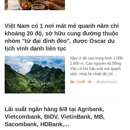
Việt Nam có 1 nơi mát mẻ quanh năm chỉ
khoảng 20 độ, sở hữu cung đường thuộc
nhóm "tứ đại đỉnh đèo", được Oscar du
lịch vinh danh liên tục
Nằm ở độ cao trung bình 1.000-
1.600 m, Cao nguyên đá Đồng
Văn có khí hậu mát mẻ quanh
năm, mùa hè nhiệt độ chỉ…
ĂN - CHƠI - ĐI
-
42 phút trước
Lãi suất ngân hàng 6/8 tại Agribank,
Vietcombank, BIDV, VietinBank, MB,
Sacombank, HDBank,...