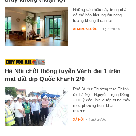
Những dấu hiệu này trong nhà
có thể báo hiệu nguồn năng
lượng không thuận lợi.
XEM MUA LUÔN
-
1 giờ trước
Hà Nội chốt thông tuyến Vành đai 1 trên
mặt đất dịp Quốc khánh 2/9
Phó Bí thư Thường trực Thành
ủy Hà Nội - Nguyễn Trọng Đông
- lưu ý các đơn vị tập trung máy
móc phương tiện, khẩn
trương…
XÃ HỘI
-
1 giờ trước