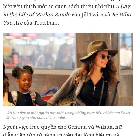
biệt yêu thích một số cuốn sách thiếu nhi như
A Day
in the Life of Marlon Bundo
của Jill Twiss và
Be Who
You Are
của Todd Parr.
Với tư cách là một người mẹ, một trong những mục tiêu chính của Davis
là trao quyền cho con cái của mình.
Ngoài việc trao quyền cho Gemma và Wilson, nữ
diễn viên còn cố gắng truyền đạt lòng biết ơn và