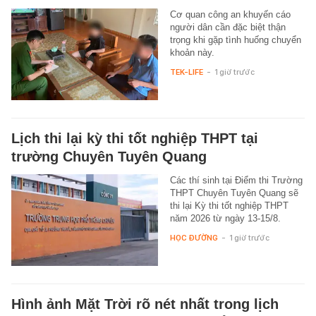
Cơ quan công an khuyến cáo
người dân cần đặc biệt thận
trọng khi gặp tình huống chuyển
khoản này.
TEK-LIFE
-
1 giờ trước
Lịch thi lại kỳ thi tốt nghiệp THPT tại
trường Chuyên Tuyên Quang
Các thí sinh tại Điểm thi Trường
THPT Chuyên Tuyên Quang sẽ
thi lại Kỳ thi tốt nghiệp THPT
năm 2026 từ ngày 13-15/8.
HỌC ĐƯỜNG
-
1 giờ trước
Hình ảnh Mặt Trời rõ nét nhất trong lịch