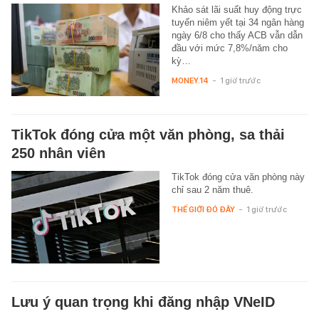
Khảo sát lãi suất huy động trực
tuyến niêm yết tại 34 ngân hàng
ngày 6/8 cho thấy ACB vẫn dẫn
đầu với mức 7,8%/năm cho
kỳ…
MONEY.14
-
1 giờ trước
TikTok đóng cửa một văn phòng, sa thải
250 nhân viên
TikTok đóng cửa văn phòng này
chỉ sau 2 năm thuê.
THẾ GIỚI ĐÓ ĐÂY
-
1 giờ trước
Lưu ý quan trọng khi đăng nhập VNeID