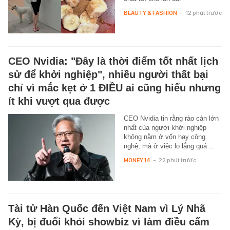
BEAUTY & FASHION
-
12 phút trước
CEO Nvidia: "Đây là thời điểm tốt nhất lịch
sử để khởi nghiệp", nhiều người thất bại
chỉ vì mắc kẹt ở 1 ĐIỀU ai cũng hiểu nhưng
ít khi vượt qua được
CEO Nvidia tin rằng rào cản lớn
nhất của người khởi nghiệp
không nằm ở vốn hay công
nghệ, mà ở việc lo lắng quá…
MONEY.14
-
22 phút trước
Tài tử Hàn Quốc đến Việt Nam vì Lý Nhã
Kỳ, bị đuổi khỏi showbiz vì làm điều cấm