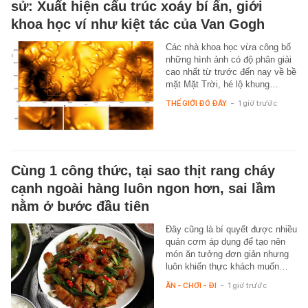
sử: Xuất hiện cấu trúc xoáy bí ẩn, giới
khoa học ví như kiệt tác của Van Gogh
Các nhà khoa học vừa công bố
những hình ảnh có độ phân giải
cao nhất từ trước đến nay về bề
mặt Mặt Trời, hé lộ khung…
THẾ GIỚI ĐÓ ĐÂY
-
1 giờ trước
Cùng 1 công thức, tại sao thịt rang cháy
cạnh ngoài hàng luôn ngon hơn, sai lầm
nằm ở bước đầu tiên
Đây cũng là bí quyết được nhiều
quán cơm áp dụng để tạo nên
món ăn tưởng đơn giản nhưng
luôn khiến thực khách muốn…
ĂN - CHƠI - ĐI
-
1 giờ trước