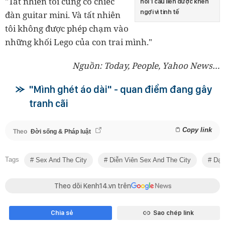
"Tất nhiên tôi cũng có chiếc
nói 1 câu liền được khen
ngợi vì tinh tế
đàn guitar mini. Và tất nhiên
tôi không được phép chạm vào
những khối Lego của con trai mình."
Nguồn: Today, People, Yahoo News…
"Mình ghét áo dài" - quan điểm đang gây
tranh cãi
Copy link
Theo
Đời sống & Pháp luật
Tags
Sex And The City
Diễn Viên Sex And The City
Dạy
Theo dõi Kenh14.vn trên
Chia sẻ
Sao chép link