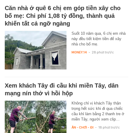
Căn nhà ở quê 6 chị em góp tiền xây cho
bố mẹ: Chi phí 1,08 tỷ đồng, thành quả
khiến tất cả ngỡ ngàng
Suốt 10 năm qua, 6 chị em nhà
này đều tiết kiệm tiền để xây
nhà cho bố mẹ.
MONEY.14
-
28 phút trước
Xem khách Tây đi cầu khỉ miền Tây, dân
mạng nín thở vì hồi hộp
Không chỉ vị khách Tây thận
trọng hết sức khi đi qua chiếc
cầu khỉ làm bằng 2 thanh tre ở
miền Tây, người xem clip…
ĂN - CHƠI - ĐI
-
18 phút trước