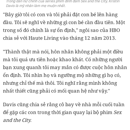
Trong dàn nữ chính của series phim đình đám Sex and the City, Kristin
Davis là mỹ nhân làm mẹ muộn nhất.
"Bây giờ tôi có con và tôi phải đặt con bé lên hàng
đầu. Tôi sẽ nghĩ về những gì con bé cần đầu tiên. Một
trong số đó chính là sự ổn định," ngôi sao của HBO
chia sẻ với Haute Living vào tháng 12 năm 2013.
"Thành thật mà nói, hôn nhân không phải một điều
mà tôi quá ưu tiên hoặc khao khát. Có những người
bạn xung quanh tôi may mắn có được cuộc hôn nhân
ổn định. Tôi nhìn họ và ngưỡng mộ những gì họ có,
nhưng chỉ thế mà thôi. Tôi nghĩ rằng mình không
nhất thiết cũng phải có mối quan hệ như vậy."
Davis cũng chia sẻ rằng cô bay về nhà mỗi cuối tuần
để gặp các con trong thời gian quay lại bộ phim
Sex
and the City.