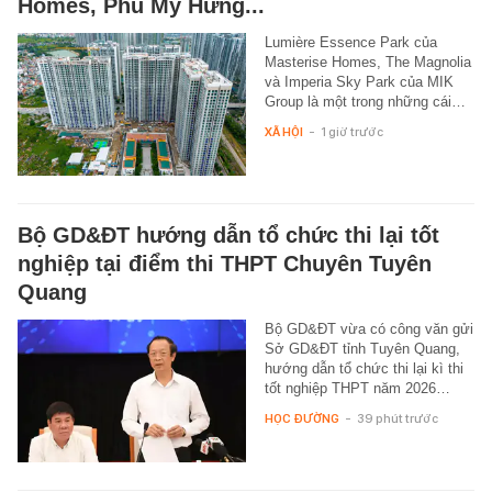
Homes, Phú Mỹ Hưng...
Lumière Essence Park của
Masterise Homes, The Magnolia
và Imperia Sky Park của MIK
Group là một trong những cái…
XÃ HỘI
-
1 giờ trước
Bộ GD&ĐT hướng dẫn tổ chức thi lại tốt
nghiệp tại điểm thi THPT Chuyên Tuyên
Quang
Bộ GD&ĐT vừa có công văn gửi
Sở GD&ĐT tỉnh Tuyên Quang,
hướng dẫn tổ chức thi lại kì thi
tốt nghiệp THPT năm 2026…
HỌC ĐƯỜNG
-
39 phút trước