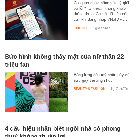
Cơ quan chức năng vừa lý giải
về lỗi "Tài khoản không khớp
thông tin tại Cơ sở dữ liệu dân
cư" khi đăng nhập VNeID và…
TEK-LIFE
-
1 giờ trước
Bức hình không thấy mặt của nữ thần 22
triệu fan
Bóng lưng của mỹ nhân này đủ
sức gây thương nhớ.
BEAUTY & FASHION
-
1 giờ trước
4 dấu hiệu nhận biết ngôi nhà có phong
thuỷ không thuận lợi