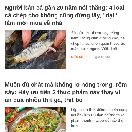
Người bán cá gần 20 năm nói thẳng: 4 loại
cá chép cho không cũng đừng lấy, "dại"
lắm mới mua về nhà
Sở hữu thịt thơm ngọt cùng
hàm lượng dinh dưỡng cao, cá
chép là lựa chọn quen thuộc trên
mâm cơm người Việt. Thế…
SỨC KHỎE
-
6 giờ trước
Muốn đủ chất mà không lo nóng trong, rôm
sảy: Hãy ưu tiên 3 thực phẩm này thay vì
ăn quá nhiều thịt gà, thịt bò
Lập thu là thời điểm nên đa dạng
nguồn đạm ưu tiên những thực
phẩm thanh mát và dễ hấp thu
hơn.