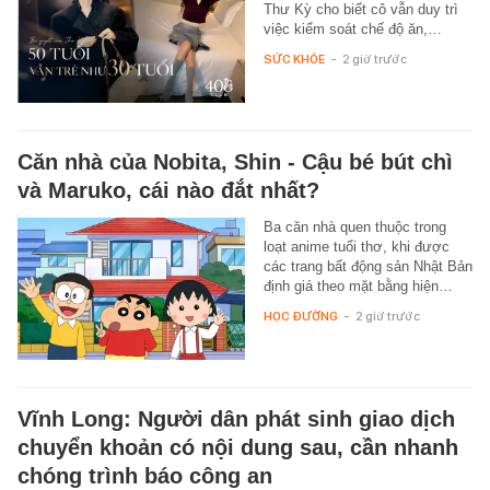
Thư Kỳ cho biết cô vẫn duy trì
việc kiểm soát chế độ ăn,…
SỨC KHỎE
-
2 giờ trước
Căn nhà của Nobita, Shin - Cậu bé bút chì
và Maruko, cái nào đắt nhất?
Ba căn nhà quen thuộc trong
loạt anime tuổi thơ, khi được
các trang bất động sản Nhật Bản
định giá theo mặt bằng hiện…
HỌC ĐƯỜNG
-
2 giờ trước
Vĩnh Long: Người dân phát sinh giao dịch
chuyển khoản có nội dung sau, cần nhanh
chóng trình báo công an