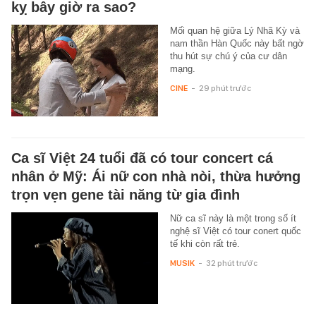
kỵ bây giờ ra sao?
Mối quan hệ giữa Lý Nhã Kỳ và
nam thần Hàn Quốc này bất ngờ
thu hút sự chú ý của cư dân
mạng.
CINE
-
29 phút trước
Ca sĩ Việt 24 tuổi đã có tour concert cá
nhân ở Mỹ: Ái nữ con nhà nòi, thừa hưởng
trọn vẹn gene tài năng từ gia đình
Nữ ca sĩ này là một trong số ít
nghệ sĩ Việt có tour conert quốc
tế khi còn rất trẻ.
MUSIK
-
32 phút trước