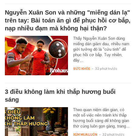
Nguyễn Xuân Son và những "miếng dán lạ"
trên tay: Bài toán ăn gì để phục hồi cơ bắp,
nạp nhiều đạm mà không hại thận?
Thấy Nguyễn Xuân Son dùng
miếng dán giảm đau, nhiều nam
giới tưởng đó là "cứu tinh" để
phục hồi cơ bắp. Tuy nhiên,
đây…
SỨC KHỎE
-
32 phút trước
3 điều không làm khi thắp hương buổi
sáng
Theo quan niệm dân gian, có
một số việc nên tránh khi thắp
hương buổi sáng để không gian
thờ cúng luôn gọn gàng, trang…
XEM MUA LUÔN
-
32 phút trước