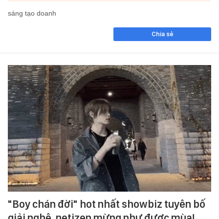
sáng tạo doanh
Chia sẻ
"Boy chán đời" hot nhất showbiz tuyên bố
giải nghệ, netizen mừng như được mùa!