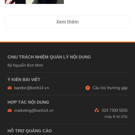
Xem thêm
CHỊU TRÁCH NHIỆM QUẢN LÝ NỘI DUNG
Bà Nguyễn Bích Minh
Ý KIẾN BÀI VIẾT
bandoc@kenh14.vn
Câu hỏi thường gặp
HỢP TÁC NỘI DUNG
marketing@kenh14.vn
024 7309 5555
HỖ TRỢ QUẢNG CÁO