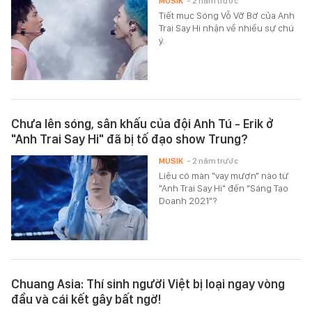
MUSIK
- 2 năm trước
Tiết mục Sóng Vỗ Vỡ Bờ của Anh
Trai Say Hi nhận về nhiều sự chú
ý.
Chưa lên sóng, sân khấu của đội Anh Tú - Erik ở
"Anh Trai Say Hi" đã bị tố đạo show Trung?
MUSIK
- 2 năm trước
Liệu có màn "vay mượn" nào từ
"Anh Trai Say Hi" đến "Sáng Tạo
Doanh 2021"?
Chuang Asia: Thí sinh người Việt bị loại ngay vòng
đầu và cái kết gây bất ngờ!