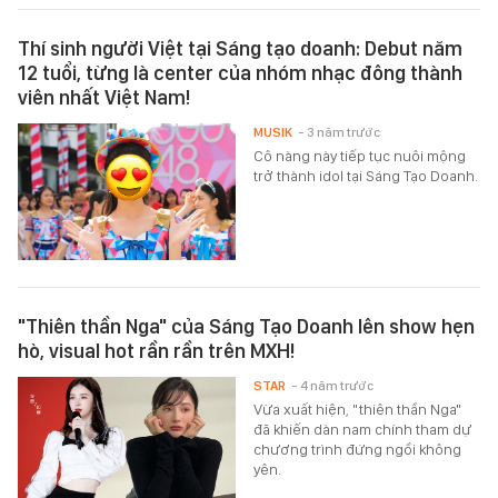
Thí sinh người Việt tại Sáng tạo doanh: Debut năm
12 tuổi, từng là center của nhóm nhạc đông thành
viên nhất Việt Nam!
MUSIK
- 3 năm trước
Cô nàng này tiếp tục nuôi mộng
trở thành idol tại Sáng Tạo Doanh.
"Thiên thần Nga" của Sáng Tạo Doanh lên show hẹn
hò, visual hot rần rần trên MXH!
STAR
- 4 năm trước
Vừa xuất hiện, "thiên thần Nga"
đã khiến dàn nam chính tham dự
chương trình đứng ngồi không
yên.