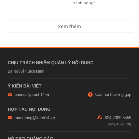
"tránh nóng".
Xem thêm
CHỊU TRÁCH NHIỆM QUẢN LÝ NỘI DUNG
Bà Nguyễn Bích Minh
Ý KIẾN BÀI VIẾT
bandoc@kenh14.vn
Câu hỏi thường gặp
HỢP TÁC NỘI DUNG
marketing@kenh14.vn
024 7309 5555
HỖ TRỢ QUẢNG CÁO