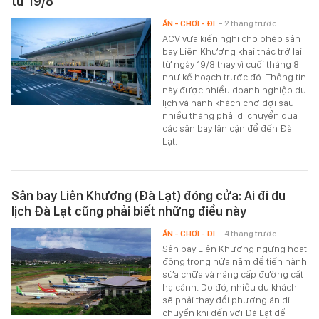
từ 19/8
ĂN - CHƠI - ĐI
- 2 tháng trước
ACV vừa kiến nghị cho phép sân
bay Liên Khương khai thác trở lại
từ ngày 19/8 thay vì cuối tháng 8
như kế hoạch trước đó. Thông tin
này được nhiều doanh nghiệp du
lịch và hành khách chờ đợi sau
nhiều tháng phải di chuyển qua
các sân bay lân cận để đến Đà
Lạt.
Sân bay Liên Khương (Đà Lạt) đóng cửa: Ai đi du
lịch Đà Lạt cũng phải biết những điều này
ĂN - CHƠI - ĐI
- 4 tháng trước
Sân bay Liên Khương ngừng hoạt
động trong nửa năm để tiến hành
sửa chữa và nâng cấp đường cất
hạ cánh. Do đó, nhiều du khách
sẽ phải thay đổi phương án di
chuyển khi đến với Đà Lạt để