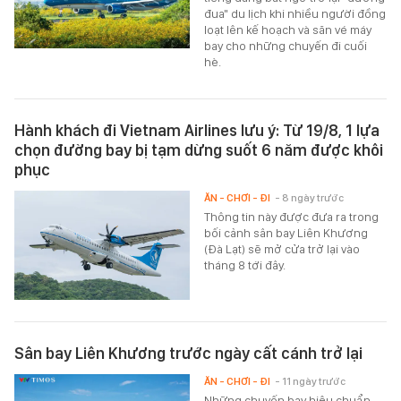
đua" du lịch khi nhiều người đồng
loạt lên kế hoạch và săn vé máy
bay cho những chuyến đi cuối
hè.
Hành khách đi Vietnam Airlines lưu ý: Từ 19/8, 1 lựa
chọn đường bay bị tạm dừng suốt 6 năm được khôi
phục
ĂN - CHƠI - ĐI
- 8 ngày trước
Thông tin này được đưa ra trong
bối cảnh sân bay Liên Khương
(Đà Lạt) sẽ mở cửa trở lại vào
tháng 8 tới đây.
Sân bay Liên Khương trước ngày cất cánh trở lại
ĂN - CHƠI - ĐI
- 11 ngày trước
Những chuyến bay hiệu chuẩn