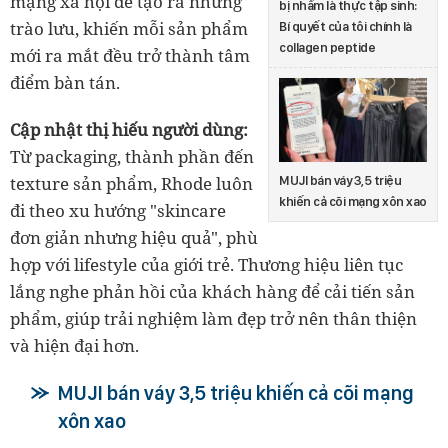
mạng xã hội để tạo ra những
bị nhầm là thực tập sinh:
trào lưu, khiến mỗi sản phẩm
Bí quyết của tôi chính là
collagen peptide
mới ra mắt đều trở thành tâm
điểm bàn tán.
Cập nhật thị hiếu người dùng:
Từ packaging, thành phần đến
texture sản phẩm, Rhode luôn
MUJI bán váy 3,5 triệu
khiến cả cõi mạng xôn xao
đi theo xu hướng "skincare
đơn giản nhưng hiệu quả", phù
hợp với lifestyle của giới trẻ. Thương hiệu liên tục
lắng nghe phản hồi của khách hàng để cải tiến sản
phẩm, giúp trải nghiệm làm đẹp trở nên thân thiện
và hiện đại hơn.
MUJI bán váy 3,5 triệu khiến cả cõi mạng
xôn xao