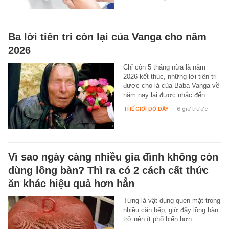
Ba lời tiên tri còn lại của Vanga cho năm
2026
Chỉ còn 5 tháng nữa là năm
2026 kết thúc, những lời tiên tri
được cho là của Baba Vanga về
năm nay lại được nhắc đến.…
THẾ GIỚI ĐÓ ĐÂY
-
6 giờ trước
Vì sao ngày càng nhiều gia đình không còn
dùng lồng bàn? Thì ra có 2 cách cất thức
ăn khác hiệu quả hơn hẳn
Từng là vật dụng quen mặt trong
nhiều căn bếp, giờ đây lồng bàn
trở nên ít phổ biến hơn.