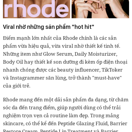
Viral nhờ những sản phẩm "hot hit"
Điểm mạnh lớn nhất của Rhode chính là các sản
phẩm vừa hiệu quả, vừa viral nhờ thiết kế tinh tế.
Những item như Glow Serum, Daily Moisturizer,
Body Oil hay thiết kế son dưỡng đi kèm ốp điện thoại
nhanh chóng được các beauty influencer, TikToker
và Instagrammer săn lùng, trở thành "must-have"
của giới trẻ.
Rhode mang đến một dải sản phẩm đa dạng, từ chăm
sóc da đến trang điểm, giúp người dùng có thể trải
nghiệm trọn vẹn cả routine làm đẹp. Trong mảng
skincare, có thể kể đến Peptide Glazing Fluid, Barrier
Restore Cream, Peptide Lip Treatment và Barrier