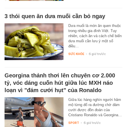
3 thói quen ăn dưa muối cần bỏ ngay
Dưa muối là món ăn quen thuộc
trong nhiều gia đình Việt. Tuy
nhiên, cách ăn và cách chế biến
dưa muối cần lưu ý một số
điều…
SỨC KHỎE
-
6 giờ trước
Georgina thảnh thơi lên chuyên cơ 2.000
tỷ, vóc dáng cuốn hút giữa lúc MXH náo
loạn vì "đám cưới hụt" của Ronaldo
Giữa lúc hàng nghìn người hâm
mộ từng đổ ra đường chờ đám
cưới được đồn đoán của
Cristiano Ronaldo và Georgina…
SPORT
-
6 giờ trước