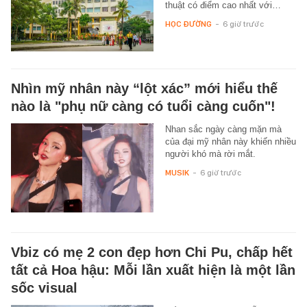
thuật có điểm cao nhất với…
HỌC ĐƯỜNG
-
6 giờ trước
Nhìn mỹ nhân này “lột xác” mới hiểu thế
nào là "phụ nữ càng có tuổi càng cuốn"!
Nhan sắc ngày càng mặn mà
của đại mỹ nhân này khiến nhiều
người khó mà rời mắt.
MUSIK
-
6 giờ trước
Vbiz có mẹ 2 con đẹp hơn Chi Pu, chấp hết
tất cả Hoa hậu: Mỗi lần xuất hiện là một lần
sốc visual