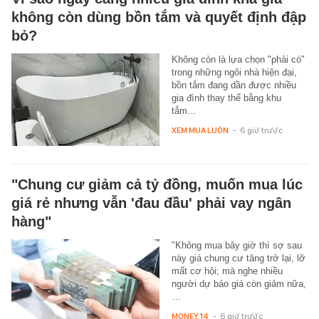
không còn dùng bồn tắm và quyết định đập
bỏ?
Không còn là lựa chọn "phải có"
trong những ngôi nhà hiện đại,
bồn tắm đang dần được nhiều
gia đình thay thế bằng khu
tắm…
XEM MUA LUÔN
-
6 giờ trước
"Chung cư giảm cả tỷ đồng, muốn mua lúc
giá rẻ nhưng vẫn 'đau đầu' phải vay ngân
hàng"
"Không mua bây giờ thì sợ sau
này giá chung cư tăng trở lại, lỡ
mất cơ hội; mà nghe nhiều
người dự báo giá còn giảm nữa,
…
MONEY.14
-
6 giờ trước