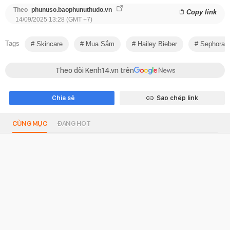
Theo
phunuso.baophunuthudo.vn
Copy link
14/09/2025 13:28 (GMT +7)
Tags
Skincare
Mua Sắm
Hailey Bieber
Sephora
Theo dõi Kenh14.vn trên
Chia sẻ
Sao chép link
CÙNG MỤC
ĐANG HOT