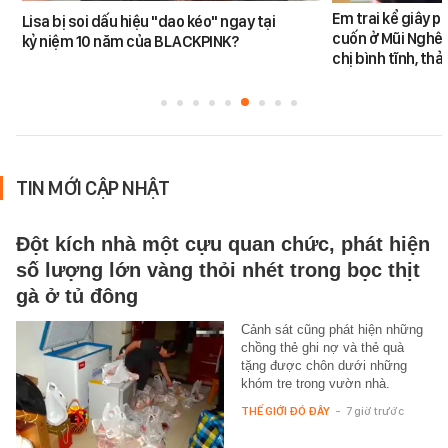
Em trai kể giây p
Lisa bị soi dấu hiệu "dao kéo" ngay tại
cuốn ở Mũi Nghê:
kỷ niệm 10 năm của BLACKPINK?
chị bình tĩnh, th
TIN MỚI CẬP NHẬT
Đột kích nhà một cựu quan chức, phát hiện
số lượng lớn vàng thỏi nhét trong bọc thịt
gà ở tủ đông
Cảnh sát cũng phát hiện những
chồng thẻ ghi nợ và thẻ quà
tặng được chôn dưới những
khóm tre trong vườn nhà.
THẾ GIỚI ĐÓ ĐÂY
-
7 giờ trước