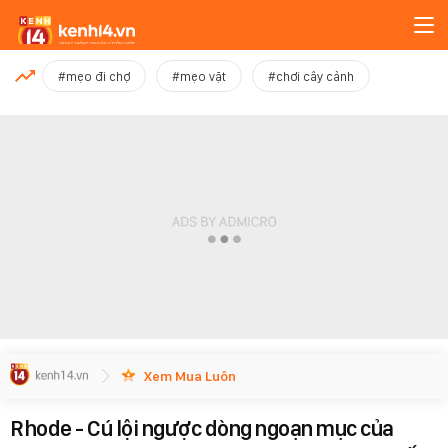
MỚI NHẤT
#mẹo đi chợ
#mẹo vặt
#chơi cây cảnh
Xem thêm
Xem Mua Luôn
Rhode - Cú lội ngược dòng ngoạn mục của