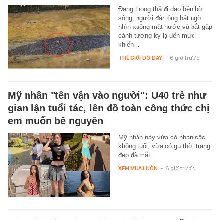
Đang thong thả đi dạo bên bờ
sông, người đàn ông bất ngờ
nhìn xuống mặt nước và bắt gặp
cảnh tượng kỳ lạ đến mức
khiến…
THẾ GIỚI ĐÓ ĐÂY
-
6 giờ trước
Mỹ nhân "tên vận vào người": U40 trẻ như
gian lận tuổi tác, lên đồ toàn công thức chị
em muốn bê nguyên
Mỹ nhân này vừa có nhan sắc
không tuổi, vừa có gu thời trang
đẹp đã mắt.
XEM MUA LUÔN
-
6 giờ trước