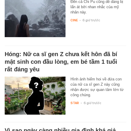
Đến cả Chi Pu cũng dễ dàng bị
lấn át bởi nhan nhắc của mỹ
nhân này.
CINE
-
6 giờ trước
Hóng: Nữ ca sĩ gen Z chưa kết hôn đã bí
mật sinh con đầu lòng, em bé tầm 1 tuổi
rất đáng yêu
Hình ảnh hiếm hoi về đứa con
của nữ ca sĩ gen Z này cũng
nhận được sự quan tâm lớn từ
công chúng.
STAR
-
6 giờ trước
Vì sao ngày càng nhiều gia đình khá giả