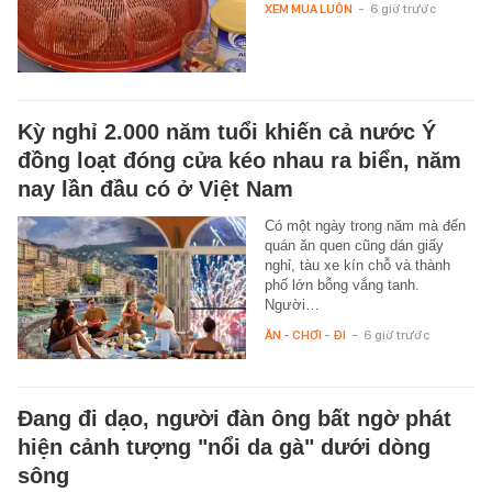
XEM MUA LUÔN
-
6 giờ trước
Kỳ nghỉ 2.000 năm tuổi khiến cả nước Ý
đồng loạt đóng cửa kéo nhau ra biển, năm
nay lần đầu có ở Việt Nam
Có một ngày trong năm mà đến
quán ăn quen cũng dán giấy
nghỉ, tàu xe kín chỗ và thành
phố lớn bỗng vắng tanh.
Người…
ĂN - CHƠI - ĐI
-
6 giờ trước
Đang đi dạo, người đàn ông bất ngờ phát
hiện cảnh tượng "nổi da gà" dưới dòng
sông