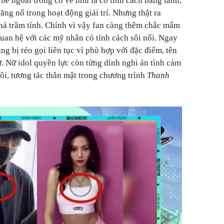
bề ngoài trông có vẻ như là có tính cách băng lãnh,
ăng nổ trong hoạt động giải trí. Nhưng thật ra
khá trầm tính. Chính vì vậy fan càng thêm chắc mẩm
quan hệ với các mỹ nhân có tính cách sôi nổi. Ngay
g bị réo gọi liên tục vì phù hợp với đặc điểm, tên
ữ. Nữ idol quyền lực còn từng dính nghi án tình cảm
ôi, tương tác thân mật trong chương trình
Thanh