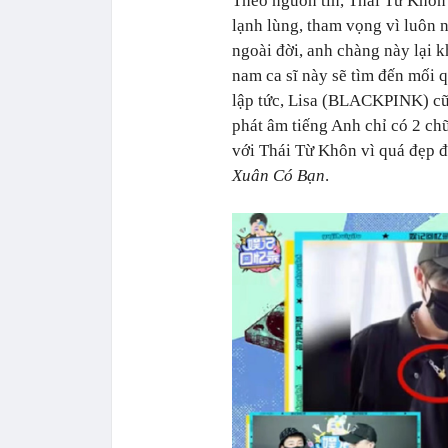
Theo nguồn tin, Thái Từ Khôn 
lạnh lùng, tham vọng vì luôn n
ngoài đời, anh chàng này lại 
nam ca sĩ này sẽ tìm đến mối 
lập tức, Lisa (BLACKPINK) cũn
phát âm tiếng Anh chỉ có 2 ch
với Thái Từ Khôn vì quá đẹp đ
Xuân Có Bạn
.