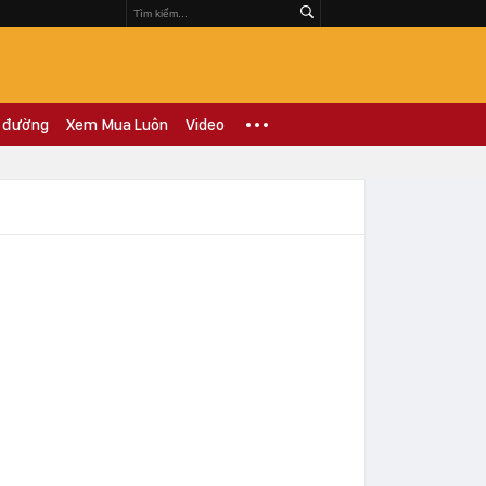
 đường
Xem Mua Luôn
Video