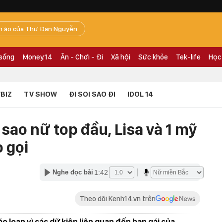
n ào của Thư Đan Nguyễn
 sống
Money.14
Ăn - Chơi - Đi
Xã hội
Sức khỏe
Tek-life
Học
BIZ
TV SHOW
ĐI SOI SAO ĐI
IDOL 14
sao nữ top đầu, Lisa và 1 mỹ
 gọi
1:42
Nghe đọc bài
Theo dõi Kenh14.vn trên
o loạn vì các dữ kiện liên quan đến bạn gái của