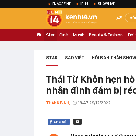
EMAGAZINE
ID.14
SHOWLIVE
Ồ
Star
Ciné
Musik
Beauty & Fashion
Đời
STAR
SAO VIỆT
HỘI BẠN THÂN SHOW
Thái Từ Khôn hẹn hò 
nhân đình đám bị réo
THANK BÌNH,
18:47 29/12/2022
Chia sẻ
Mạng xã hội hiện giờ đang ná