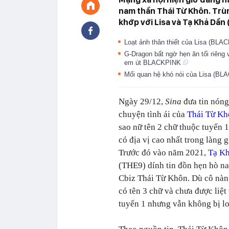
nam thần Thái Từ Khôn. Trùn
khớp với Lisa và Tạ Khả Dần 
Loạt ảnh thân thiết của Lisa (BL
G-Dragon bất ngờ hẹn ăn tối riêng 
em út BLACKPINK
Mối quan hệ khó nói của Lisa (B
Ngày 29/12,
Sina
đưa tin nóng
chuyện tình ái của
Thái Từ Kh
sao nữ tên 2 chữ thuộc tuyến 1
có địa vị cao nhất trong làng gi
Trước đó vào năm 2021,
Tạ K
(THE9) dính tin đồn hẹn hò n
Cbiz Thái Từ Khôn. Dù cô nàn
có tên 3 chữ và chưa được liệt
tuyến 1 nhưng vẫn không bị lo