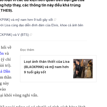
g hợp thay, các thông tin này đều khá trùng
(THE9).
ACKPINK) và mỹ nam hơn 9 tuổi gây sốt
với Lisa cùng đạo diễn đình đám của Elvis, khoe cả ảnh bên
LACKPINK) và V (BTS)
 hổi về
Đọc thêm
ôn
và
 (ý chỉ
Loạt ảnh thân thiết của Lisa
ải trí).
(BLACKPINK) và mỹ nam hơn
hả Dần
9 tuổi gây sốt
am thần
g này
 vào
ại khỏi vòng nghi vấn.