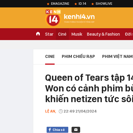
EMAGAZINE
ID.14
SHOWLIVE
Star
Ciné
Musik
Beauty & Fashion
Đời
CINE
PHIM CHIẾU RẠP
PHIM VIỆT NAM
Queen of Tears tập 1
Won có cảnh phim bù
khiến netizen tức sô
LỆ AN,
22:49 21/04/2024
Chia sẻ