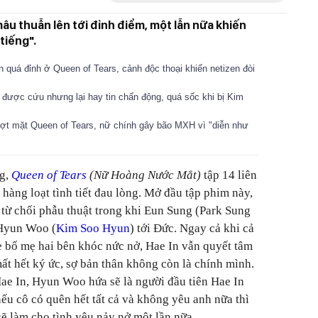
âu thuẫn lên tới đỉnh điểm, một lẫn nữa khiến
tiếng".
quá đỉnh ở Queen of Tears, cảnh độc thoại khiến netizen đòi
 được cứu nhưng lại hay tin chấn động, quá sốc khi bị Kim
vượt mặt Queen of Tears, nữ chính gây bão MXH vì "diễn như
g,
Queen of Tears
(Nữ Hoàng Nước Mắt)
tập 14 liên
 hàng loạt tình tiết đau lòng. Mở đầu tập phim này,
từ chối phẫu thuật trong khi Eun Sung (Park Sung
Hyun Woo (
Kim Soo Hyun
) tới Đức. Ngay cả khi cả
e bố mẹ hai bên khóc nức nở, Hae In vẫn quyết tâm
ất hết ký ức, sợ bản thân không còn là chính mình.
Hae In, Hyun Woo hứa sẽ là người đầu tiên Hae In
nếu cô có quên hết tất cả và không yêu anh nữa thì
 làm cho tình yêu nảy nở một lần nữa.