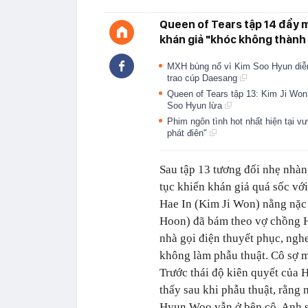
Queen of Tears tập 14 đẩy m
khán giả "khóc không thành 
MXH bùng nổ vì Kim Soo Hyun diễn 
trao cúp Daesang
Queen of Tears tập 13: Kim Ji Won
Soo Hyun lừa
Phim ngôn tình hot nhất hiện tại 
phát điên"
Sau tập 13 tương đối nhẹ nhàn
tục khiến khán giả quá sốc với
Hae In (Kim Ji Won) nằng nặc 
Hoon) đã bám theo vợ chồng 
nhà gọi điện thuyết phục, ngh
không làm phẫu thuật. Cô sợ m
Trước thái độ kiên quyết của 
thấy sau khi phẫu thuật, rằng 
Hyun Woo vẫn ở bên cô. Anh sẽ