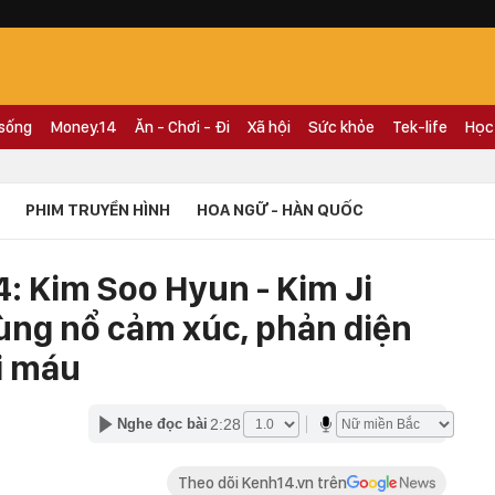
 sống
Money.14
Ăn - Chơi - Đi
Xã hội
Sức khỏe
Tek-life
Học
PHIM TRUYỀN HÌNH
HOA NGỮ - HÀN QUỐC
4: Kim Soo Hyun - Kim Ji
ng nổ cảm xúc, phản diện
i máu
2:28
Nghe đọc bài
Theo dõi Kenh14.vn trên