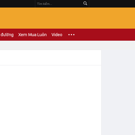
 đường
Xem Mua Luôn
Video