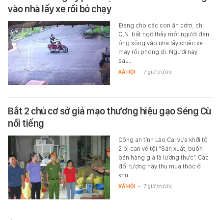
vào nhà lấy xe rồi bỏ chạy
Đang cho các con ăn cơm, chị
Q.N. bất ngờ thấy một người đàn
ông xông vào nhà lấy chiếc xe
máy rồi phóng đi. Người này
sau…
XÃ HỘI
-
7 giờ trước
Bắt 2 chủ cơ sở giả mạo thương hiệu gạo Séng Cù
nổi tiếng
Công an tỉnh Lào Cai vừa khởi tố
2 bị can về tội “Sản xuất, buôn
bán hàng giả là lương thực”. Các
đối tượng này thu mua thóc ở
khu…
XÃ HỘI
-
7 giờ trước