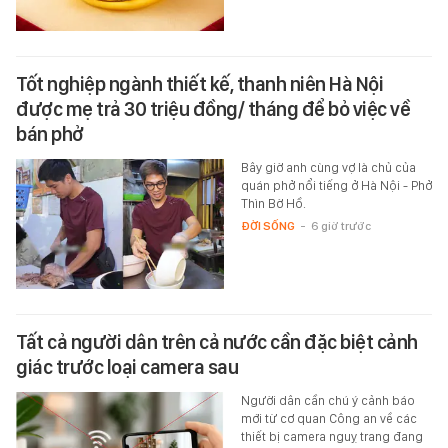
Tốt nghiệp ngành thiết kế, thanh niên Hà Nội
được mẹ trả 30 triệu đồng/ tháng để bỏ việc về
bán phở
Bây giờ anh cùng vợ là chủ của
quán phở nổi tiếng ở Hà Nội - Phở
Thìn Bờ Hồ.
ĐỜI SỐNG
-
6 giờ trước
Tất cả người dân trên cả nước cần đặc biệt cảnh
giác trước loại camera sau
Người dân cần chú ý cảnh báo
mới từ cơ quan Công an về các
thiết bị camera nguỵ trang đang