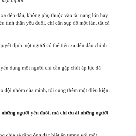
i mọi người."
i xa đến đâu, không phụ thuộc vào tài năng lớn hay
u tinh thần yếu đuối, chỉ cần sụp đổ một lần, tất cả
quyết định một người có thể tiến xa đến đâu chính
yển dụng một người chỉ cần gặp chút áp lực đã
.
ho đội nhóm của mình, tôi cũng thêm một điều kiện:
 những người yếu đuối, mà chỉ ưu ái những người
g chia sẻ rằng ông đặc biệt ấn tượng với một