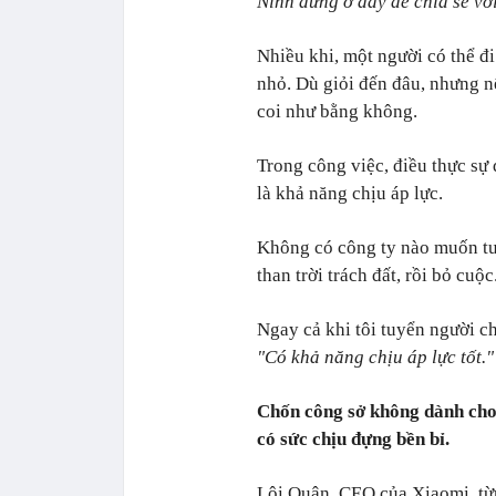
Ninh đứng ở đây để chia sẻ vớ
Nhiều khi, một người có thể đ
nhỏ. Dù giỏi đến đâu, nhưng nế
coi như bằng không.
Trong công việc, điều thực sự 
là khả năng chịu áp lực.
Không có công ty nào muốn tu
than trời trách đất, rồi bỏ cuộc
Ngay cả khi tôi tuyển người c
"Có khả năng chịu áp lực tốt."
Chốn công sở không dành cho
có sức chịu đựng bền bỉ.
Lôi Quân, CEO của Xiaomi, từn