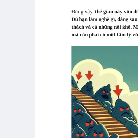
Đúng vậy,
thế gian này vốn d
Dù bạn làm nghề gì, đằng sau đ
thách và cả những nỗi khổ.
Mu
mà còn phải có một tâm lý v