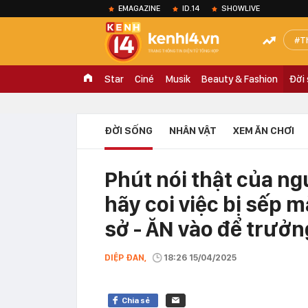
EMAGAZINE
ID.14
SHOWLIVE
T
Star
Ciné
Musik
Beauty & Fashion
Đời
ĐỜI SỐNG
NHÂN VẬT
XEM ĂN CHƠI
Phút nói thật của ng
hãy coi việc bị sếp
sở - ĂN vào để trưởn
DIỆP ĐAN,
18:26 15/04/2025
Chia sẻ