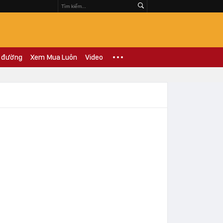
 đường
Xem Mua Luôn
Video