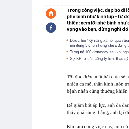
Trong công việc, dẹp bỏ đi lò
phê bình như kính lúp - từ đ
thiện; xem lời phê bình như 
vọng vào bạn, đừng nghĩ đó 
Được hỏi "Kỹ năng xã hội quan trọn
nói đúng 3 chữ nhưng chứa đựng tr
Từng nổ 100 đơn/ngày sau khi nghỉ
Sợ KPI ở các công ty lớn, thạc sỹ
Tôi đọc được một bài chia sẻ 
nhiều ca mổ, thần kinh luôn tr
bệnh nhân cũng thường khiến a
Để giảm bớt áp lực, anh đã đăn
thấy quá căng thẳng, anh lại đ
Khi làm công việc này, anh có