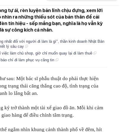
ng tự ái, rèn luyện bản lĩnh chịu đựng, xem lời
ó nhìn ra những thiếu sót của bản thân để cải
đèn tín hiệu - sếp mắng bạn, nghĩa là họ vẫn kỳ
là sự công kích cá nhân.
g nhất đối với người đi làm là gì", thần kinh doanh Nhật Bản
iết lý sâu cay
 việc làm chủ shop, giờ chỉ muốn quay lại đi làm thuê
 báo chí đi làm phục vụ căng tin
như sau:
Một bác sĩ phẫu thuật do phải thực hiện
ong trạng thái căng thẳng cao độ, tình trạng của
nh lo lắng bất an.
g ký trở thành một tài xế giao đồ ăn. Mỗi khi cảm
i giao hàng để điều chỉnh tâm trạng.
 thể ngắm nhìn khung cảnh thành phố về đêm, hít