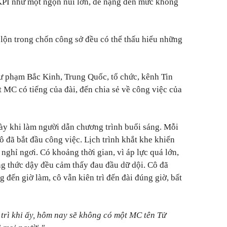
; KPI như một ngọn núi lớn, đè nặng đến mức không
ăn lộn trong chốn công sở đều có thể thấu hiểu những
ư phạm Bắc Kinh, Trung Quốc, tổ chức, kênh Tin
MC có tiếng của đài, đến chia sẻ về công việc của
ày khi làm người dẫn chương trình buổi sáng.
Mỗi
cô đã bắt đầu công việc. Lịch trình khắt khe khiến
 nghỉ ngơi.
Có khoảng thời gian, vì áp lực quá lớn,
áng thức dậy đều cảm thấy đau đầu dữ dội.
Cô đã
g đến giờ làm, cô vẫn kiên trì đến đài đúng giờ, bất
 trì khi ấy, hôm nay sẽ không có một MC tên Tử