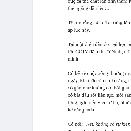
quệ cả thể chất lẫn tinh thần
thể ngẩng đầu lên…
Tôi tin rằng, bất cứ ai từng l
áp lực này.
Tại một diễn đàn do Đại học S
tức CCTV đã mời Tử Ninh, một 
mình.
Cô kể về cuộc sống thường ng
ngày, khi trời còn chưa sáng, 
cô gần như không có thời gian
cô bắt đầu sốt liên tục, mỗi s
từng nghĩ đến việc từ bỏ, nhưn
kể nắng mưa.
Cô nói:
"Nếu không có sự kiên