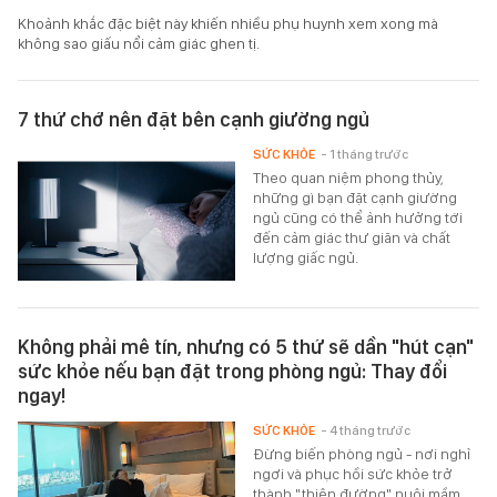
Khoảnh khắc đặc biệt này khiến nhiều phụ huynh xem xong mà
không sao giấu nổi cảm giác ghen tị.
7 thứ chớ nên đặt bên cạnh giường ngủ
SỨC KHỎE
- 1 tháng trước
Theo quan niệm phong thủy,
những gì bạn đặt cạnh giường
ngủ cũng có thể ảnh hưởng tới
đến cảm giác thư giãn và chất
lượng giấc ngủ.
Không phải mê tín, nhưng có 5 thứ sẽ dần "hút cạn"
sức khỏe nếu bạn đặt trong phòng ngủ: Thay đổi
ngay!
SỨC KHỎE
- 4 tháng trước
Đừng biến phòng ngủ - nơi nghỉ
ngơi và phục hồi sức khỏe trở
thành "thiên đường" nuôi mầm