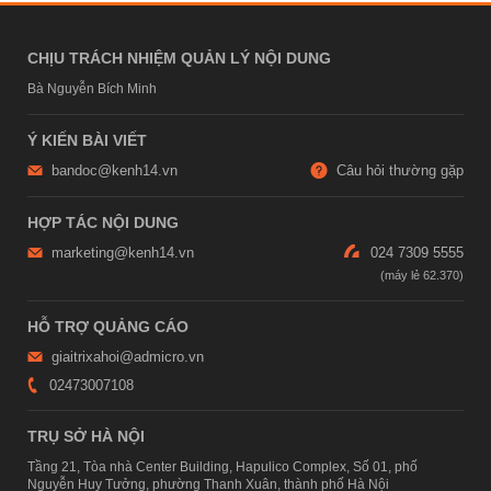
CHỊU TRÁCH NHIỆM QUẢN LÝ NỘI DUNG
Bà Nguyễn Bích Minh
Ý KIẾN BÀI VIẾT
bandoc@kenh14.vn
Câu hỏi thường gặp
HỢP TÁC NỘI DUNG
marketing@kenh14.vn
024 7309 5555
HỖ TRỢ QUẢNG CÁO
giaitrixahoi@admicro.vn
02473007108
TRỤ SỞ HÀ NỘI
Tầng 21, Tòa nhà Center Building, Hapulico Complex, Số 01, phố
Nguyễn Huy Tưởng, phường Thanh Xuân, thành phố Hà Nội