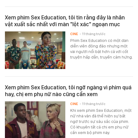
Xem phim Sex Education, tôi tin rằng đây là nhân
vật xuất sắc nhất với màn "lột xác" ngoạn mục
CINE
- 11 tháng trước
Phim Sex Education có một dàn
diễn viên đông đảo nhưng một
vài người nổi bật hơn cả với cốt
truyện hấp dẫn, truyền cảm hứng.
Xem phim Sex Education, tôi ngỡ ngàng vì phim quá
hay, chị em phụ nữ nào cũng cần xem
CINE
- 11 tháng trước
Khi xem phim Sex Education, một
nữ nhà văn đã thể hiện sự bất
ngờ trước sự sâu sắc của phim.
Cô khuyên tất cả chị em phụ nữ
cần xem bộ phim này.