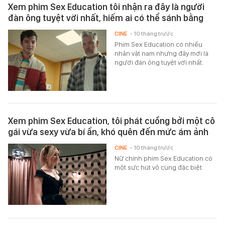
Xem phim Sex Education tôi nhận ra đây là người
đàn ông tuyệt vời nhất, hiếm ai có thể sánh bằng
CINE
- 10 tháng trước
Phim Sex Education có nhiều
nhân vật nam nhưng đây mới là
người đàn ông tuyệt vời nhất.
Xem phim Sex Education, tôi phát cuồng bởi một cô
gái vừa sexy vừa bí ẩn, khó quên đến mức ám ảnh
CINE
- 10 tháng trước
Nữ chính phim Sex Education có
một sức hút vô cùng đặc biệt.