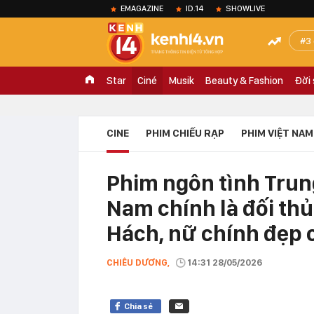
EMAGAZINE
ID.14
SHOWLIVE
3
Star
Ciné
Musik
Beauty & Fashion
Đời
CINE
PHIM CHIẾU RẠP
PHIM VIỆT NAM
Phim ngôn tình Trun
Nam chính là đối th
Hách, nữ chính đẹp
CHIÊU DƯƠNG,
14:31 28/05/2026
Chia sẻ