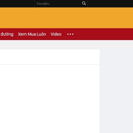
 đường
Xem Mua Luôn
Video