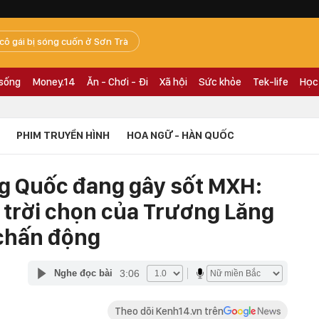
 cô gái bị sóng cuốn ở Sơn Trà
 sống
Money.14
Ăn - Chơi - Đi
Xã hội
Sức khỏe
Tek-life
Học
PHIM TRUYỀN HÌNH
HOA NGỮ - HÀN QUỐC
g Quốc đang gây sốt MXH:
ủ trời chọn của Trương Lăng
 chấn động
3:06
Nghe đọc bài
Theo dõi Kenh14.vn trên