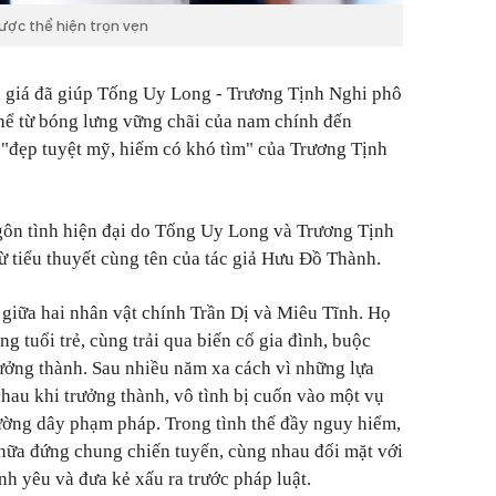
được thể hiện trọn vẹn
h giá đã giúp Tống Uy Long - Trương Tịnh Nghi phô
hể từ bóng lưng vững chãi của nam chính đến
"đẹp tuyệt mỹ, hiếm có khó tìm" của Trương Tịnh
ôn tình hiện đại do Tống Uy Long và Trương Tịnh
ừ tiểu thuyết cùng tên của tác giả Hưu Đồ Thành.
giữa hai nhân vật chính Trần Dị và Miêu Tĩnh. Họ
 tuổi trẻ, cùng trải qua biến cố gia đình, buộc
ưởng thành. Sau nhiều năm xa cách vì những lựa
nhau khi trưởng thành, vô tình bị cuốn vào một vụ
ường dây phạm pháp. Trong tình thế đầy nguy hiểm,
nữa đứng chung chiến tuyến, cùng nhau đối mặt với
h yêu và đưa kẻ xấu ra trước pháp luật.