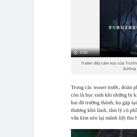
0:00
Trailer đầy cảm xúc của Trươ
Xương.
Trong các teaser trước, đoàn p
còn là học sinh khi những bi k
hai đã trưởng thành, họ gặp l
thương khó lành, tâm lý có ph
vừa kìm nén lại mãnh liệt thu 