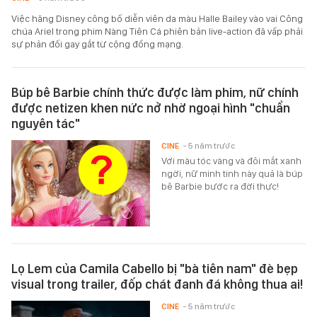
Việc hãng Disney công bố diễn viên da màu Halle Bailey vào vai Công
chúa Ariel trong phim Nàng Tiên Cá phiên bản live-action đã vấp phải
sự phản đối gay gắt từ cộng đồng mạng.
Búp bê Barbie chính thức được làm phim, nữ chính
được netizen khen nức nở nhờ ngoại hình "chuẩn
nguyên tác"
CINE
- 5 năm trước
Với màu tóc vàng và đôi mắt xanh
ngời, nữ minh tinh này quả là búp
bê Barbie bước ra đời thực!
Lọ Lem của Camila Cabello bị "bà tiên nam" đè bẹp
visual trong trailer, đốp chát đanh đá không thua ai!
CINE
- 5 năm trước