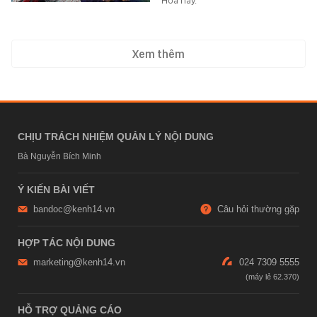
Hoa này.
Xem thêm
CHỊU TRÁCH NHIỆM QUẢN LÝ NỘI DUNG
Bà Nguyễn Bích Minh
Ý KIẾN BÀI VIẾT
bandoc@kenh14.vn
Câu hỏi thường gặp
HỢP TÁC NỘI DUNG
marketing@kenh14.vn
024 7309 5555
HỖ TRỢ QUẢNG CÁO