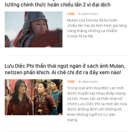
tướng chính thức hoãn chiếu lần 2 vì đại dịch
CINE
- 6 năm trước
Mulan của Disney đã bị hoãn
chiếu lần hai do tình hình gia tăng
căng thẳng những ca nhiễm
Covid-19 tại Mỹ.
Lưu Diệc Phi thần thái ngút ngàn ở sách ảnh Mulan,
netizen phấn khích: Ai chê chị đơ ra đây xem nào!
CINE
- 6 năm trước
Trong loạt ảnh Hoa Mộc Lan mới
được truyền tay nhau khắp mạng
xã hội, nhan sắc và thần thái nữ
chính Lưu Diệc Phi lại một lần nữa
được khẳng định với những lời
khen không ngớt từ cư dân
mạng.