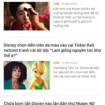
CINE
- 5 năm trước
Dân tình chê Mulan dở lên dở
xuống mà vẫn không dính đề cử
Phim tệ nhất, cư dân mạng có
ngay 4 giả thuyết lý giải tình
huống này!
Disney chọn diễn viên da màu vào vai Tinker Bell,
netizen tranh cãi dữ dội: "Làm giống nguyên tác khó
thế à?"
CINE
- 6 năm trước
Sau Nàng Tiên Cá, Disney lại tiếp
tục gây sốc khi chọn một diễn
viên da màu vào vai Tinker Bell.
Chưa bom tấn Disney nào lận đận như Mulan: Nữ