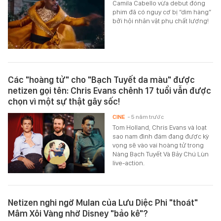
Camila Cabello vừa debut đóng
phim đã có nguy cơ bị “dìm hàng”
bởi hội nhân vật phụ chất lượng!
Các "hoàng tử" cho "Bạch Tuyết da màu" được
netizen gọi tên: Chris Evans chênh 17 tuổi vẫn được
chọn vì một sự thật gây sốc!
CINE
- 5 năm trước
Tom Holland, Chris Evans và loạt
sao nam đình đám đang được kỳ
vọng sẽ vào vai hoàng tử trong
Nàng Bạch Tuyết Và Bảy Chú Lùn
live-action.
Netizen nghi ngờ Mulan của Lưu Diệc Phi "thoát"
Mâm Xôi Vàng nhờ Disney "bảo kê"?