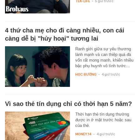
TEK-LIFE
-
5 giờ trước
4 thứ cha mẹ cho đi càng nhiều, con cái
càng dễ bị "hủy hoại" tương lai
Ranh giới giữa sự yêu thương
lành mạnh và can thiệp quá đà
vốn rất mong manh, khiến nhiều
bậc phụ huynh vô tình tước…
HỌC ĐƯỜNG
-
4 giờ trước
Vì sao thẻ tín dụng chỉ có thời hạn 5 năm?
Thời hạn thẻ tín dụng thường
được in ở mặt trước hoặc sau
của thẻ.
MONEY.14
-
4 giờ trước