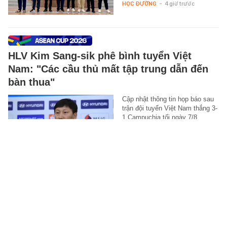
HỌC ĐƯỜNG
-
4 giờ trước
HLV Kim Sang-sik phê bình tuyển Việt
Nam: "Các cầu thủ mất tập trung dẫn đến
bàn thua"
Cập nhật thông tin họp báo sau
trận đội tuyển Việt Nam thắng 3-
1 Campuchia tối ngày 7/8.
SPORT
-
4 giờ trước
Thi hành lệnh bắt tạm giam Hà Thị Thu
Hiền SN 1992
Cơ quan An ninh điều tra Công