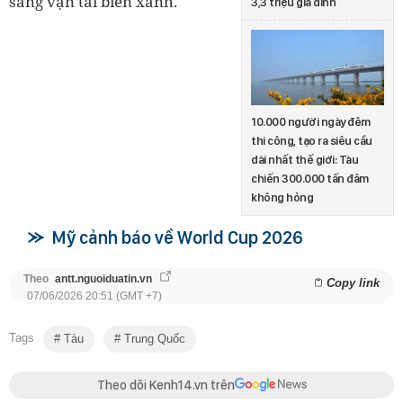
sang vận tải biển xanh.
3,3 triệu gia đình
10.000 người ngày đêm
thi công, tạo ra siêu cầu
dài nhất thế giới: Tàu
chiến 300.000 tấn đâm
không hỏng
Mỹ cảnh báo về World Cup 2026
Theo
antt.nguoiduatin.vn
Copy link
07/06/2026 20:51 (GMT +7)
Tags
Tàu
Trung Quốc
Theo dõi Kenh14.vn trên