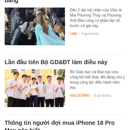
bằng
Đến 2 đại mỹ nhân của Vbiz là
Mai Phương Thúy và Phương
Anh Đào cũng có phần lép vế
trước cô gái này.
CINE
-
5 giờ trước
Lần đầu tiên Bộ GD&ĐT làm điều này
Bộ Giáo dục và Đào tạo vừa
công bố một thay đổi đáng chú ý
trong công tác điều hành năm
học.
HỌC ĐƯỜNG
-
5 giờ trước
Thông tin người đợi mua iPhone 18 Pro