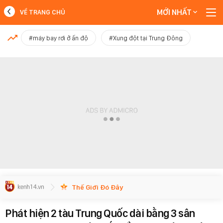
MỚI NHẤT
VỀ TRANG CHỦ
MỚI NHẤT
#máy bay rơi ở ấn độ
#Xung đột tại Trung Đông
Xem thêm
Thế Giới Đó Đây
Phát hiện 2 tàu Trung Quốc dài bằng 3 sân