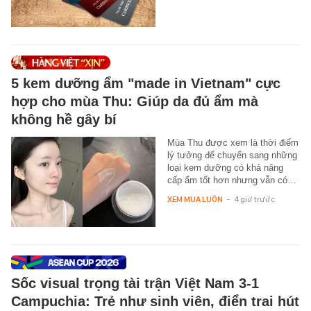
5 kem dưỡng ẩm "made in Vietnam" cực
hợp cho mùa Thu: Giúp da đủ ẩm mà
không hề gây bí
Mùa Thu được xem là thời điểm
lý tưởng để chuyển sang những
loại kem dưỡng có khả năng
cấp ẩm tốt hơn nhưng vẫn có…
XEM MUA LUÔN
-
4 giờ trước
Sốc visual trọng tài trận Việt Nam 3-1
Campuchia: Trẻ như sinh viên, điển trai hút