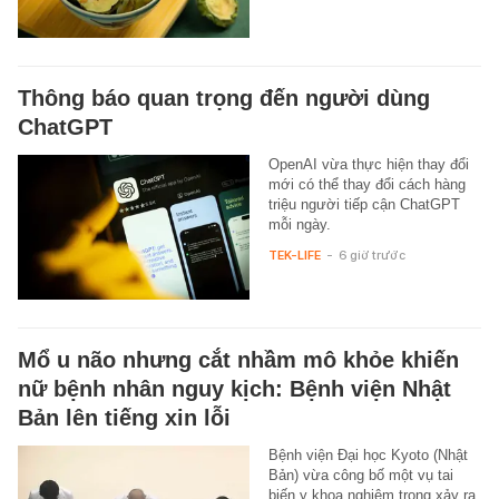
Thông báo quan trọng đến người dùng
ChatGPT
OpenAI vừa thực hiện thay đổi
mới có thể thay đổi cách hàng
triệu người tiếp cận ChatGPT
mỗi ngày.
TEK-LIFE
-
6 giờ trước
Mổ u não nhưng cắt nhầm mô khỏe khiến
nữ bệnh nhân nguy kịch: Bệnh viện Nhật
Bản lên tiếng xin lỗi
Bệnh viện Đại học Kyoto (Nhật
Bản) vừa công bố một vụ tai
biến y khoa nghiêm trọng xảy ra