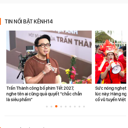
TIN NỔI BẬT KÊNH14
Trấn Thành công bố phim Tết 2027,
Sức nóng nghẹt t
nghe tên ai cũng quả quyết “chắc chắn
lúc này: Hàng ng
là siêu phẩm”
cổ vũ tuyển Việt