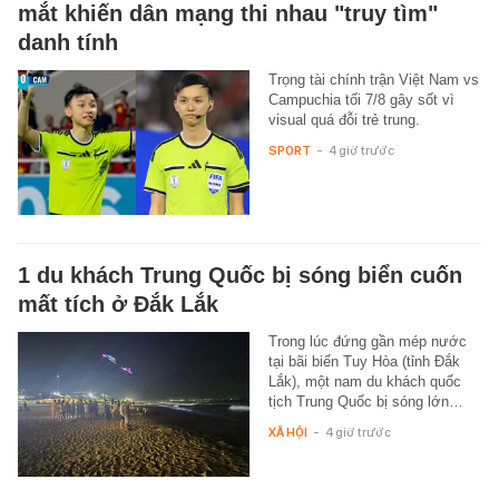
mắt khiến dân mạng thi nhau "truy tìm"
danh tính
Trọng tài chính trận Việt Nam vs
Campuchia tối 7/8 gây sốt vì
visual quá đỗi trẻ trung.
SPORT
-
4 giờ trước
1 du khách Trung Quốc bị sóng biển cuốn
mất tích ở Đắk Lắk
Trong lúc đứng gần mép nước
tại bãi biển Tuy Hòa (tỉnh Đắk
Lắk), một nam du khách quốc
tịch Trung Quốc bị sóng lớn…
XÃ HỘI
-
4 giờ trước