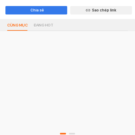
Chia sẻ
Sao chép link
CÙNG MỤC
ĐANG HOT