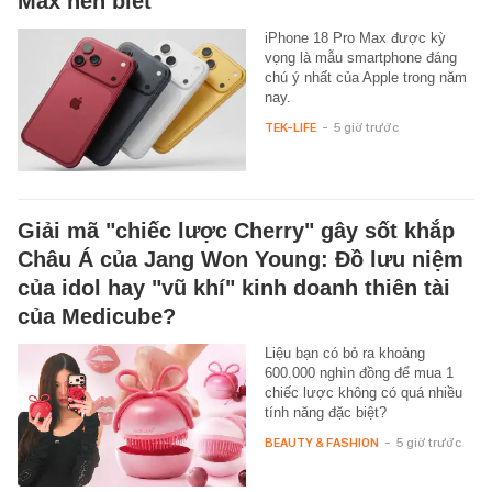
Max nên biết
iPhone 18 Pro Max được kỳ
vọng là mẫu smartphone đáng
chú ý nhất của Apple trong năm
nay.
TEK-LIFE
-
5 giờ trước
Giải mã "chiếc lược Cherry" gây sốt khắp
Châu Á của Jang Won Young: Đồ lưu niệm
của idol hay "vũ khí" kinh doanh thiên tài
của Medicube?
Liệu bạn có bỏ ra khoảng
600.000 nghìn đồng để mua 1
chiếc lược không có quá nhiều
tính năng đặc biệt?
BEAUTY & FASHION
-
5 giờ trước