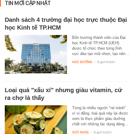
TIN MỚI CẬP NHẬT
Danh sách 4 trường đại học trực thuộc Đại
học Kinh tế TP.HCM
Bốn trường thành viên của Đại
học Kinh tế TP.HCM (UEH)
được tổ chức theo từng lĩnh
vực đào tạo mũi nhọn, tạo nên…
HỌC ĐƯỜNG
-
6 giờ trước
Loại quả "xấu xí" nhưng giàu vitamin, cứ
ra chợ là thấy
Từng bị nhiều người "né tránh"
vì vị đắng, loại quả này lại được
xem là thực phẩm giàu dưỡng
chất với những tác dụng đáng…
SỨC KHỎE
-
6 giờ trước