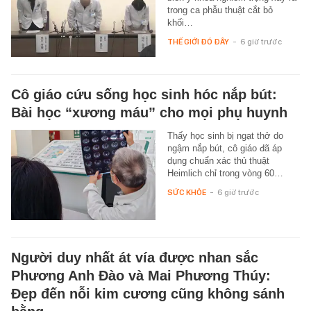
trong ca phẫu thuật cắt bỏ
khối…
THẾ GIỚI ĐÓ ĐÂY
-
6 giờ trước
Cô giáo cứu sống học sinh hóc nắp bút:
Bài học “xương máu” cho mọi phụ huynh
Thấy học sinh bị ngạt thở do
ngậm nắp bút, cô giáo đã áp
dụng chuẩn xác thủ thuật
Heimlich chỉ trong vòng 60…
SỨC KHỎE
-
6 giờ trước
Người duy nhất át vía được nhan sắc
Phương Anh Đào và Mai Phương Thúy:
Đẹp đến nỗi kim cương cũng không sánh