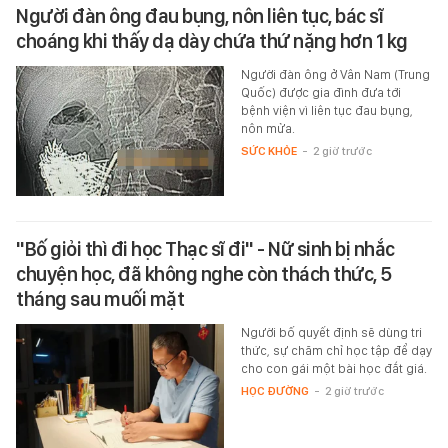
Người đàn ông đau bụng, nôn liên tục, bác sĩ
choáng khi thấy dạ dày chứa thứ nặng hơn 1 kg
Người đàn ông ở Vân Nam (Trung
Quốc) được gia đình đưa tới
bệnh viện vì liên tục đau bụng,
nôn mửa.
SỨC KHỎE
-
2 giờ trước
"Bố giỏi thì đi học Thạc sĩ đi" - Nữ sinh bị nhắc
chuyện học, đã không nghe còn thách thức, 5
tháng sau muối mặt
Người bố quyết định sẽ dùng tri
thức, sự chăm chỉ học tập để dạy
cho con gái một bài học đắt giá.
HỌC ĐƯỜNG
-
2 giờ trước