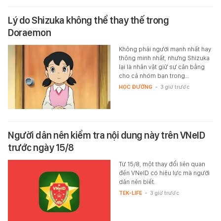
Lý do Shizuka không thể thay thế trong
Doraemon
Không phải người mạnh nhất hay
thông minh nhất, nhưng Shizuka
lại là nhân vật giữ sự cân bằng
cho cả nhóm bạn trong…
HỌC ĐƯỜNG
-
3 giờ trước
Người dân nên kiểm tra nội dung này trên VNeID
trước ngày 15/8
Từ 15/8, một thay đổi liên quan
đến VNeID có hiệu lực mà người
dân nên biết.
TEK-LIFE
-
3 giờ trước