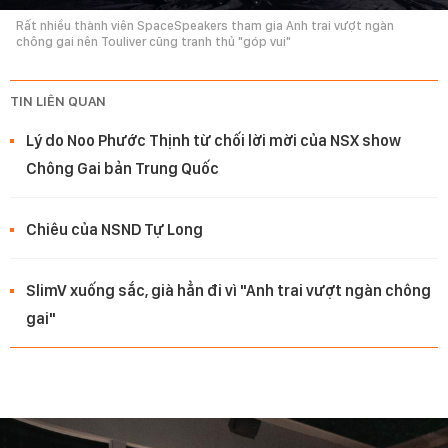
Rất nhiều thành viên SpaceSpeakers tham gia Anh trai vượt ngàn
chông gai nên Touliver cũng tranh thủ "góp vui"
TIN LIÊN QUAN
Lý do Noo Phước Thịnh từ chối lời mời của NSX show
Chông Gai bản Trung Quốc
Chiêu của NSND Tự Long
SlimV xuống sắc, già hẳn đi vì "Anh trai vượt ngàn chông
gai"