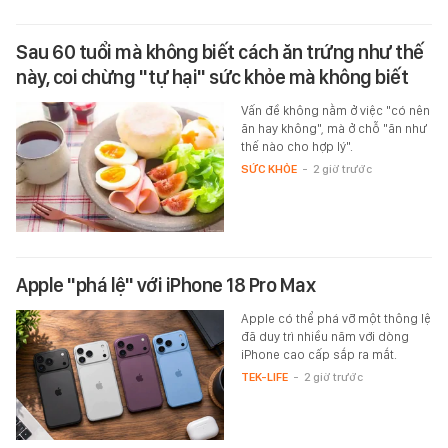
Sau 60 tuổi mà không biết cách ăn trứng như thế
này, coi chừng "tự hại" sức khỏe mà không biết
Vấn đề không nằm ở việc "có nên
ăn hay không", mà ở chỗ "ăn như
thế nào cho hợp lý".
SỨC KHỎE
-
2 giờ trước
Apple "phá lệ" với iPhone 18 Pro Max
Apple có thể phá vỡ một thông lệ
đã duy trì nhiều năm với dòng
iPhone cao cấp sắp ra mắt.
TEK-LIFE
-
2 giờ trước