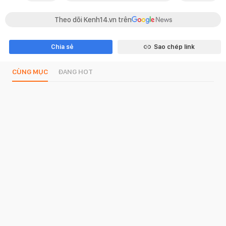
Theo dõi Kenh14.vn trên
Chia sẻ
Sao chép link
CÙNG MỤC
ĐANG HOT