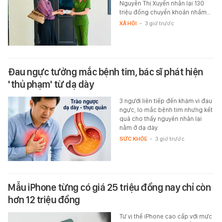
Nguyễn Thị Xuyến nhận lại 130
triệu đồng chuyển khoản nhầm…
XÃ HỘI
-
3 giờ trước
Đau ngực tưởng mắc bệnh tim, bác sĩ phát hiện
'thủ phạm' từ dạ dày
3 người liên tiếp đến khám vì đau
ngực, lo mắc bệnh tim nhưng kết
quả cho thấy nguyên nhân lại
nằm ở dạ dày.
SỨC KHỎE
-
3 giờ trước
Mẫu iPhone từng có giá 25 triệu đồng nay chỉ còn
hơn 12 triệu đồng
Từ vị thế iPhone cao cấp với mức