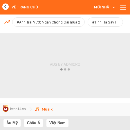
VỀ TRANG CHỦ
MỚI NHẤT
MỚI NHẤT
#Anh Trai Vượt Ngàn Chông Gai mùa 2
#Tinh Hà Say Hi
Xem thêm
Musik
Âu Mỹ
Châu Á
Việt Nam