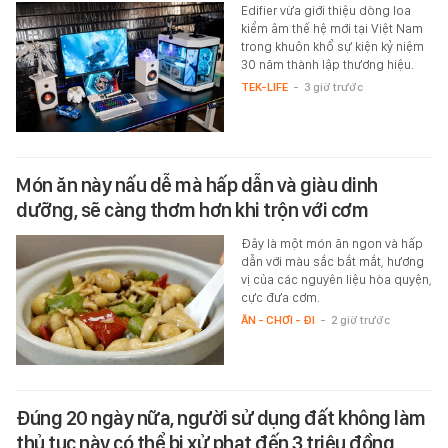
Edifier vừa giới thiệu dòng loa
kiểm âm thế hệ mới tại Việt Nam
trong khuôn khổ sự kiện kỷ niệm
30 năm thành lập thương hiệu.
TEK-LIFE
-
3 giờ trước
Món ăn này nấu dễ mà hấp dẫn và giàu dinh
dưỡng, sẽ càng thơm hơn khi trộn với cơm
Đây là một món ăn ngon và hấp
dẫn với màu sắc bắt mắt, hương
vị của các nguyên liệu hòa quyện,
cực đưa cơm.
ĂN - CHƠI - ĐI
-
2 giờ trước
Đúng 20 ngày nữa, người sử dụng đất không làm
thủ tục này có thể bị xử phạt đến 3 triệu đồng