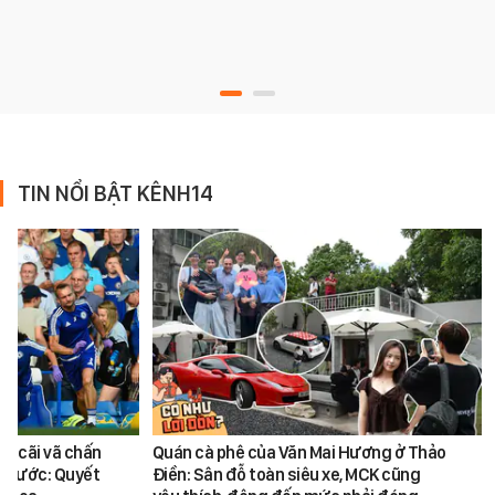
TIN NỔI BẬT KÊNH14
vụ cãi vã chấn
Quán cà phê của Văn Mai Hương ở Thảo
 trước: Quyết
Điền: Sân đỗ toàn siêu xe, MCK cũng