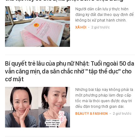
Người dân cần lưu ý thực hiện
đăng ký đất đai theo quy định để
không bị xử phạt hành chính.
XÃ HỘI
-
2 giờ trước
Bí quyết trẻ lâu của phụ nữ Nhật: Tuổi ngoài 50 da
vẫn căng mịn, da săn chắc nhờ "tập thể dục" cho
cơ mặt
Những bài tập này không phải là
một phương pháp làm đẹp cấp
tốc mà là thói quen được duy trì
đều đặn trong thời gian dài.
BEAUTY & FASHION
-
2 giờ trước