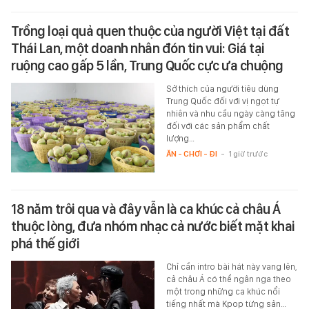
Trồng loại quả quen thuộc của người Việt tại đất
Thái Lan, một doanh nhân đón tin vui: Giá tại
ruộng cao gấp 5 lần, Trung Quốc cực ưa chuộng
Sở thích của người tiêu dùng
Trung Quốc đối với vị ngọt tự
nhiên và nhu cầu ngày càng tăng
đối với các sản phẩm chất
lượng…
ĂN - CHƠI - ĐI
-
1 giờ trước
18 năm trôi qua và đây vẫn là ca khúc cả châu Á
thuộc lòng, đưa nhóm nhạc cả nước biết mặt khai
phá thế giới
Chỉ cần intro bài hát này vang lên,
cả châu Á có thể ngân nga theo
một trong những ca khúc nổi
tiếng nhất mà Kpop từng sản…