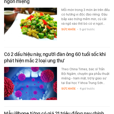
ngon miệng
Mỗi món trong 3 món ăn trên đều
có hương vị độc đáo riêng: Đậu
bắp xào trứng mềm mịn, củ cải
và ngô xào thịt bò có vị ngọt…
SỨC KHỎE
-
5 giờ trước
Có 2 dấu hiệu này, người đàn ông 60 tuổi sốc khi
phát hiện mắc 2 loại ung thư
Theo China Times, bác sĩ Trần
Bội Ngâm, chuyên gia phẫu thuật
miệng - hàm mặt, trợ lý giáo sư
tại Đại học Y khoa Trung Sơn…
SỨC KHỎE
-
4 giờ trước
Mẫu iPhone từng có giá 21 triệu đồng nay chính