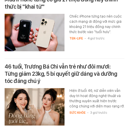
thức bị "khai tử"
Chiếc iPhone từng tạo nên cuộc
cách mạng di động với mức giá
khoảng 21 triệu đồng nay chính
thức bước vào "tuổi hưu".
TEK-LIFE
-
4 giờ trước
46 tuổi, Trương Bá Chi vẫn trẻ như đôi mươi:
Từng giảm 23kg, 5 bí quyết giữ dáng và dưỡng
tóc đáng chú ý
Hiện ở tuổi 46, nữ diễn viên vẫn
duy trì hoạt động nghệ thuật và
thường xuyên xuất hiện trước
công chúng với diện mạo rạng rỡ.
SỨC KHỎE
-
3 giờ trước