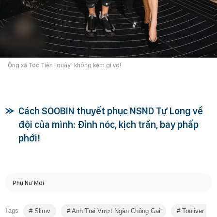
Ông xã Tóc Tiên "quậy" không kém gì vợ!
Cách SOOBIN thuyết phục NSND Tự Long về
đội của mình: Đỉnh nóc, kịch trần, bay phấp
phới!
Phụ Nữ Mới
Tags
Slimv
Anh Trai Vượt Ngàn Chông Gai
Touliver