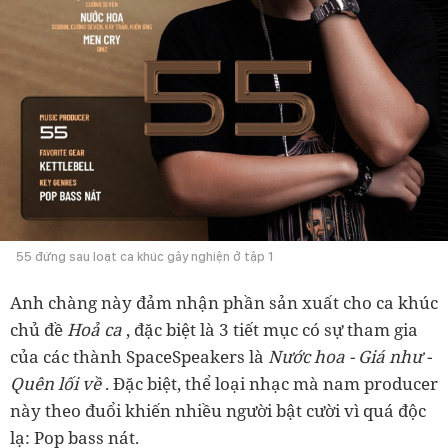
55 đứng sau loạt ca khúc gây nghiện ở tập 1
Anh chàng này đảm nhận phần sản xuất cho ca khúc
chủ đề
Hoả ca
, đặc biệt là 3 tiết mục có sự tham gia
của các thành SpaceSpeakers là
Nước hoa - Giá như -
Quên lối về
. Đặc biệt, thể loại nhạc mà nam producer
này theo đuổi khiến nhiều người bật cười vì quá độc
lạ: Pop bass nát.