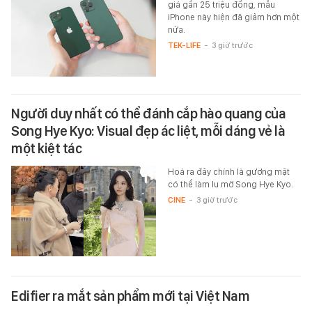
giá gần 25 triệu đồng, mẫu
iPhone này hiện đã giảm hơn một
nửa.
TEK-LIFE
-
3 giờ trước
Người duy nhất có thể đánh cắp hào quang của
Song Hye Kyo: Visual đẹp ác liệt, mỗi dáng vẻ là
một kiệt tác
Hoá ra đây chính là gương mặt
có thể làm lu mờ Song Hye Kyo.
CINE
-
3 giờ trước
Edifier ra mắt sản phẩm mới tại Việt Nam