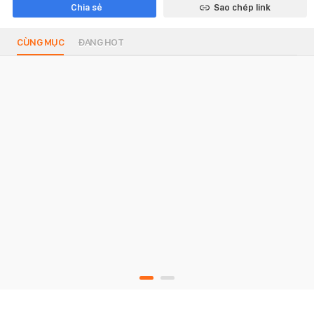
Chia sẻ
Sao chép link
CÙNG MỤC
ĐANG HOT