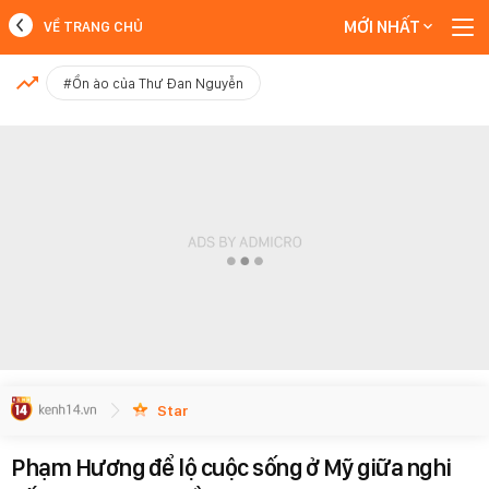
MỚI NHẤT
VỀ TRANG CHỦ
MỚI NHẤT
#Ồn ào của Thư Đan Nguyễn
Xem thêm
Star
Phạm Hương để lộ cuộc sống ở Mỹ giữa nghi