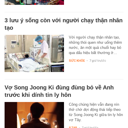
3 lưu ý sống còn với người chạy thận nhân
tạo
Với người chạy thận nhân tạo,
những thói quen như uống thêm
nước, ăn một quả chuối hay bỏ
qua dấu hiệu bất thường ở…
SỨC KHỎE
-
7 giờ trước
Vợ Song Joong Ki đùng đùng bỏ về Anh
trước khi dính tin ly hôn
Công chúng hiện vẫn đang nín
thở chờ đợi động thái tiếp theo
từ Song Joong Ki giữa tin ly hôn
vợ Tây.
STAR
-
7 giờ trước