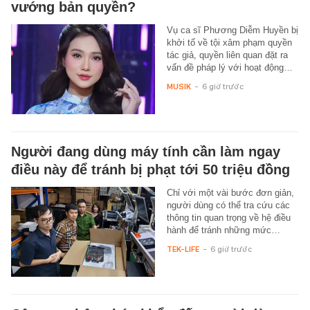
vướng bản quyền?
Vụ ca sĩ Phương Diễm Huyền bị
khởi tố về tội xâm phạm quyền
tác giả, quyền liên quan đặt ra
vấn đề pháp lý với hoạt động…
MUSIK
-
6 giờ trước
Người đang dùng máy tính cần làm ngay
điều này để tránh bị phạt tới 50 triệu đồng
Chỉ với một vài bước đơn giản,
người dùng có thể tra cứu các
thông tin quan trọng về hệ điều
hành để tránh những mức…
TEK-LIFE
-
6 giờ trước