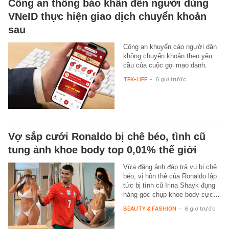
Công an thông báo khẩn đến người dùng
VNeID thực hiện giao dịch chuyển khoản
sau
Công an khuyến cáo người dân
không chuyển khoản theo yêu
cầu của cuộc gọi mạo danh.
TEK-LIFE
-
6 giờ trước
Vợ sắp cưới Ronaldo bị chê béo, tình cũ
tung ảnh khoe body top 0,01% thế giới
Vừa đăng ảnh đáp trả vụ bị chê
béo, vị hôn thê của Ronaldo lập
tức bị tình cũ Irina Shayk đụng
hàng góc chụp khoe body cực…
BEAUTY & FASHION
-
6 giờ trước