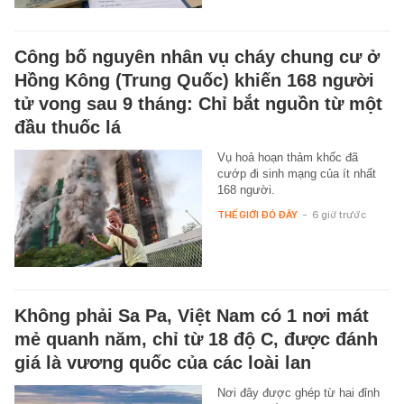
Công bố nguyên nhân vụ cháy chung cư ở
Hồng Kông (Trung Quốc) khiến 168 người
tử vong sau 9 tháng: Chỉ bắt nguồn từ một
đầu thuốc lá
Vụ hoả hoạn thảm khốc đã
cướp đi sinh mạng của ít nhất
168 người.
THẾ GIỚI ĐÓ ĐÂY
-
6 giờ trước
Không phải Sa Pa, Việt Nam có 1 nơi mát
mẻ quanh năm, chỉ từ 18 độ C, được đánh
giá là vương quốc của các loài lan
Nơi đây được ghép từ hai đỉnh