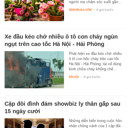
người mẹ chăm sóc suốt gần…
XEM MUA LUÔN
-
6 giờ trước
Xe đầu kéo chở nhiều ô tô con cháy ngùn
ngụt trên cao tốc Hà Nội - Hải Phòng
Phát hiện xe đầu kéo chở nhiều
ô tô con bốc cháy trên cao tốc
Hà Nội - Hải Phòng, tài xế dùng
bình chữa cháy khống chế…
XÃ HỘI
-
6 giờ trước
Cặp đôi đình đám showbiz ly thân gấp sau
15 ngày cưới
Những diễn biến trong cuộc hôn
nhân chóng vánh của 1 cặp đôi