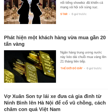
nổi tiếng showbiz đã khiến cả
mạng xã hội sôi sùng sục.
STAR
-
6 giờ trước
Phát hiện một khách hàng vừa mua gần 20
tấn vàng
Ngân hàng trung ương nước
này kéo dài chuỗi mua vàng lên
21 tháng liên tiếp.
THẾ GIỚI ĐÓ ĐÂY
-
6 giờ trước
Vợ Xuân Son tự lái xe đưa cả gia đình từ
Ninh Bình lên Hà Nội để cổ vũ chồng, cách
chăm con quá Việt Nam