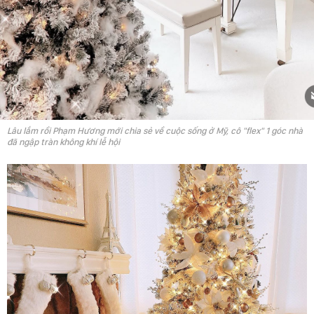
Lâu lắm rồi Phạm Hương mới chia sẻ về cuộc sống ở Mỹ, cô "flex" 1 góc nhà
đã ngập tràn không khí lễ hội