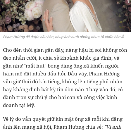
Phạm Hương đã được cầu hôn, chụp ảnh cưới nhưng chưa tổ chức hôn lễ
Cho đến thời gian gần đây, nàng hậu bị soi không còn
đeo nhẫn cưới, ít chia sẻ khoảnh khắc gia đình, và
gần như "mất hút" bóng dáng ông xã khiến người
hâm mộ đặt nhiều dấu hỏi. Dẫu vậy, Phạm Hương
vẫn giữ thái độ kín tiếng, không lên tiếng phủ nhận
hay khẳng định bất kỳ tin đồn nào. Thay vào đó, cô
dành trọn sự chú ý cho hai con và công việc kinh
doanh tại Mỹ.
Về lý do vẫn quyết giữ kín mặt ông xã mỗi khi đăng
ảnh lên mạng xã hội, Phạm Hương chia sẻ:
"Vì anh