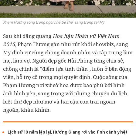
Phạm Hương sống trong ngôi nhà bề thế, sang trọng tại Mỹ
Sau khi đăng quang
Hoa hậu Hoàn vũ Việt Nam
2015,
Phạm Hương gần như rút khỏi showbiz, sang
Mỹ định cư cùng chồng doanh nhân và tập trung làm
mẹ, làm vợ. Người đẹp gốc Hải Phòng từng chia sẻ,
chồng chính là "điểm tựa tinh thần", luôn ở bên động
viên, hỗ trợ cô trong mọi quyết định. Cuộc sống của
Phạm Hương nơi xứ cờ hoa được bao phủ bởi hình
ảnh bình yên, sang trọng với những chuyến du lịch,
biệt thự đẹp như mơ và hai cậu con trai ngoan
ngoãn, kháu khỉnh.
Lịch sử 10 năm lặp lại, Hương Giang rơi vào tình cảnh y hệt