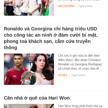
HỌC ĐƯỜNG
-
7 giờ trước
Ronaldo và Georgina chi hàng triệu USD
cho công tác an ninh ở đám cưới bí mật,
phong toả khách sạn, cấm cửa truyền
thông
Chỉ còn ít giờ nữa là đến thời
điểm được đồn đoán Cristiano
Ronaldo và Georgina Rodriguez
sẽ chính thức tổ chức hôn lễ…
SPORT
-
7 giờ trước
Căn nhà ở quê của Hari Won
Hari Won từng phải thuê nhà tại