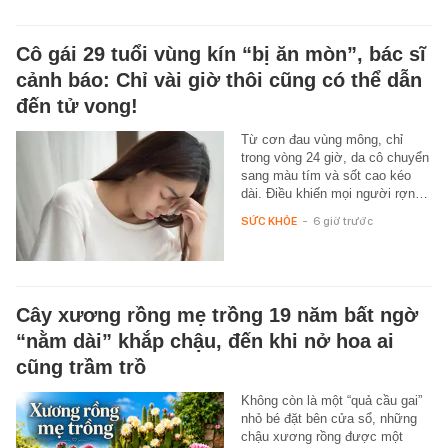
Cô gái 29 tuổi vùng kín “bị ăn mòn”, bác sĩ
cảnh báo: Chỉ vài giờ thôi cũng có thể dẫn
đến tử vong!
Từ cơn đau vùng mông, chỉ
trong vòng 24 giờ, da cô chuyển
sang màu tím và sốt cao kéo
dài. Điều khiến mọi người rợn…
SỨC KHỎE
-
6 giờ trước
Cây xương rồng mẹ trồng 19 năm bất ngờ
“nằm dài” khắp chậu, đến khi nở hoa ai
cũng trầm trồ
Không còn là một “quả cầu gai”
nhỏ bé đặt bên cửa sổ, những
chậu xương rồng được một