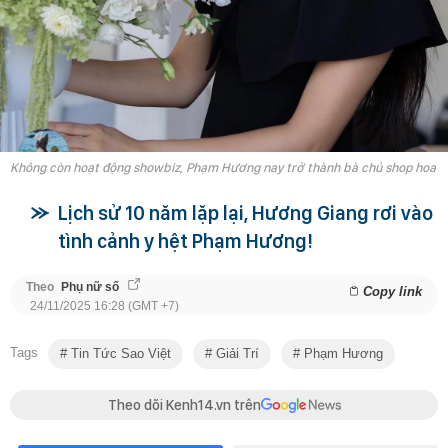
Không còn hoạt động showbiz, Phạm Hương nay trở thành bà chủ shop hoa
Lịch sử 10 năm lặp lại, Hương Giang rơi vào
tình cảnh y hệt Phạm Hương!
Theo
Phụ nữ số
Copy link
24/11/2025 16:28 (GMT +7)
Tags
Tin Tức Sao Việt
Giải Trí
Phạm Hương
Theo dõi Kenh14.vn trên