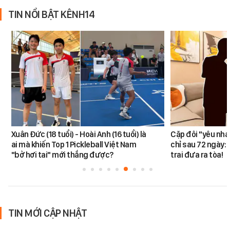
TIN NỔI BẬT KÊNH14
Xuân Đức (18 tuổi) - Hoài Anh (16 tuổi) là
Cặp đôi "yêu nha
ai mà khiến Top 1 Pickleball Việt Nam
chỉ sau 72 ngày: 
"bở hơi tai" mới thắng được?
trai đưa ra tòa!
TIN MỚI CẬP NHẬT