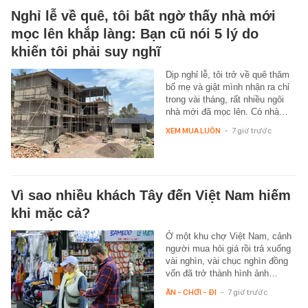
Nghỉ lễ về quê, tôi bất ngờ thấy nhà mới
mọc lên khắp làng: Bạn cũ nói 5 lý do
khiến tôi phải suy nghĩ
Dịp nghỉ lễ, tôi trở về quê thăm
bố mẹ và giật mình nhận ra chỉ
trong vài tháng, rất nhiều ngôi
nhà mới đã mọc lên. Có nhà…
XEM MUA LUÔN
-
7 giờ trước
Vì sao nhiều khách Tây đến Việt Nam hiếm
khi mặc cả?
Ở một khu chợ Việt Nam, cảnh
người mua hỏi giá rồi trả xuống
vài nghìn, vài chục nghìn đồng
vốn đã trở thành hình ảnh…
ĂN - CHƠI - ĐI
-
7 giờ trước